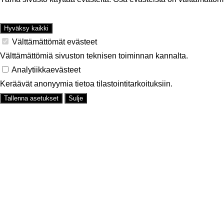
Hy­väk­sy kaik­ki
Vält­tä­mät­tö­mät eväs­teet
Vält­tä­mät­tö­miä si­vus­ton tek­ni­sen toi­min­nan kan­nal­ta.
Ana­ly­tiik­kae­väs­teet
Ke­rää­vät ano­nyy­mia tie­toa ti­las­toin­ti­tar­koi­tuk­siin.
Tal­len­na ase­tuk­set
Sulje