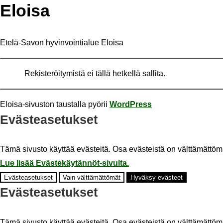
Eloi­sa
Etelä-Savon hyvinvointialue Eloisa
Rekisteröitymistä ei tällä hetkellä sallita.
Eloisa-​sivuston taus­tal­la pyö­rii
WordPress
Eväs­tea­se­tuk­set
Tämä si­vus­to käyt­tää eväs­tei­tä. Osa eväs­teis­tä on vält­tä­mät­tö­miä
Lue lisää Evästekäytännöt-​sivulta.
Eväs­tea­se­tuk­set
Vain vält­tä­mät­tö­mät
Hy­väk­sy eväs­teet
Eväs­tea­se­tuk­set
Tämä si­vus­to käyt­tää eväs­tei­tä. Osa eväs­teis­tä on vält­tä­mät­tö­miä