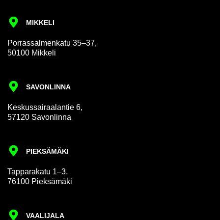
MIKKELI
Por­rass­al­men­katu 35–37,
50100 Mikkeli
SAVON­LINNA
Keskus­sair­aalantie 6,
57120 Savon­linna
PIEKSÄMÄKI
Tap­par­akatu 1–3,
76100 Pieksämäki
VAALI­JALA