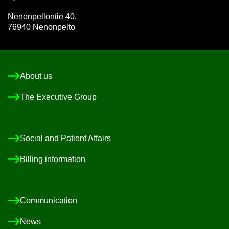
Nen­on­pel­lon­tie 40,
76940 Nen­on­pelto
About us
The Ex­ec­ut­ive Group
So­cial and Pa­tient Af­fairs
Billing in­form­a­tion
Com­mu­nic­a­tion
News