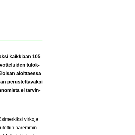
vak­si kaik­ki­aan 105
vot­te­lui­den tu­lok­
 Eloi­san aloit­taes­sa
an pe­rus­tet­ta­vak­si
a­no­mis­ta ei tar­vin­
si­mer­kik­si vir­ko­ja
uu­tet­tiin pa­rem­min