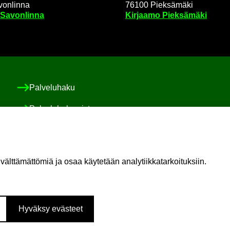
on­lin­na
76100 Piek­sä­mä­ki
 Sa­von­lin­na
Kir­jaa­mo Piek­sä­mä­ki
Pal­ve­lu­ha­ku
Pal­ve­lu­ha­ke­mis­to
Asiakas-​ ja po­ti­las­tur­val­li­suus ja val­von­ta
Sosiaali-​ ja po­ti­las­asia­vas­taa­va
t­tä­mät­tö­miä ja osaa käy­te­tään ana­ly­tiik­ka­tar­koi­tuk­siin.
Oma il­moi­tus vaa­ra­ti­lan­tees­ta
Hy­väk­sy eväs­teet
Lin­ke­dIn
You­Tu­be
a­mis­sa
loi­sa Lin­ke­dI­nis­sä
Eloi­sa You­Tu­bes­sa