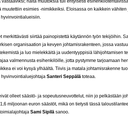
ä vas­taa­vik­si; näitä muu­tok­sia tuli eri­tyi­ses­ti esi­hen­ki­lö­teh­tä­vis
ä muu­tet­tiin esi­mies -​nimikkeiksi. Eloi­sas­sa on kaik­kein vä­hi­ten jo
hy­vin­voin­tia­luei­siin.
er­kit­tä­väs­ti siir­tää pain­opis­tet­tä käy­tän­nön työn te­ki­jöi­hin.
r­ki­sen or­ga­ni­saa­tion ja ke­vyen joh­ta­mis­ra­ken­teen, jossa vas­tuu­
e­ke­mis­tä ja luo mie­lek­käi­tä ja uu­den­tyyp­pi­siä lä­hi­joh­ta­mi­sen t
jaa val­men­nus­ta esi­hen­ki­löil­le, jotta pys­tym­me tar­joa­maan hen­
aik­kea ei voi kysyä yl­hääl­tä. Tii­vis ja ma­ta­la joh­ta­mis­ra­ken­ne 
ä, hy­vin­voin­tia­lue­joh­ta­ja
San­te­ri Sep­pä­lä
to­te­aa.
vät ol­leet säästö-​ ja so­peu­tus­neu­vot­te­lut, niin jo pel­käs­tään joh­
1,6 mil­joo­nan euron sääs­töt, mikä on tie­tys­ti tässä ta­lous­ti­lan­tees­
toi­mia­la­joh­ta­ja
Sami Si­pi­lä
sanoo.