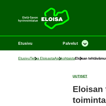
Etusi­vu
Etusi­vu
Pal­ve­lut
Va­lik­ko
Etusi­vu
Tie­toa Eloi­sas­ta
Ajan­koh­tais­ta
Eloi­san teh­tä­vä­muu­
UU­TI­SET
Eloi­san t
toi­min­t