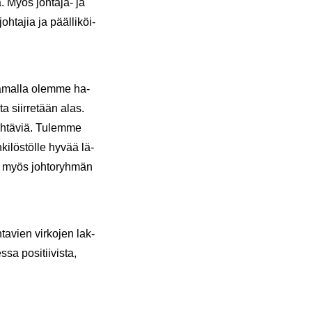
­sä. Myös johtaja-​ ja
h­ta­jia ja pääl­li­köi­
 Sa­mal­la olem­me ha­
ta siir­re­tään alas.
eh­tä­viä. Tu­lem­me
ki­lös­töl­le hyvää lä­
tuo myös joh­to­ryh­män
ta­vien vir­ko­jen lak­
sa po­si­tii­vis­ta,