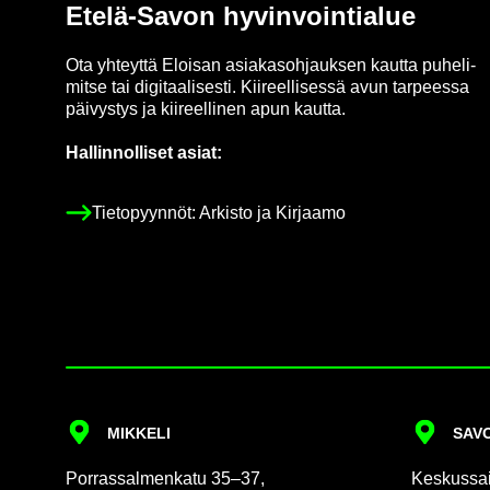
Etelä-​Savon hy­vin­voin­tia­lue
Ota yh­teyt­tä Eloi­san asia­kas­oh­jauk­sen kaut­ta pu­he­li­
mit­se tai di­gi­taa­li­ses­ti. Kii­reel­li­ses­sä avun tar­pees­sa
päi­vys­tys ja kii­reel­li­nen apun kaut­ta.
Hal­lin­nol­li­set asiat:
Tie­to­pyyn­nöt: Ar­kis­to ja Kir­jaa­mo
MIK­KE­LI
SA­VO
Por­ras­sal­men­ka­tu 35–37,
Kes­kus­sai­