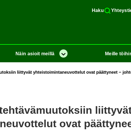
Haku
Yh­teys­ti
Näin
asioit
meil­lä
Meil­le
töi­hi
Va­lik­ko
tok­siin liit­ty­vät yh­teis­toi­min­ta­neu­vot­te­lut ovat päät­ty­neet − johto
eh­tä­vä­muu­tok­siin liit­ty­vä
a­neu­vot­te­lut ovat päät­ty­ne