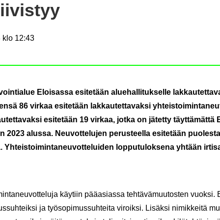
i­vis­tyy
 klo 12:43
in­tia­lue Eloi­sas­sa esi­te­tään alue­hal­li­tuk­sel­le lak­kau­tet­ta­
n­sä 86 vir­kaa esi­te­tään lak­kau­tet­ta­vak­si yh­teis­toi­min­ta­neu­
au­tet­ta­vak­si esi­te­tään 19 vir­kaa, jotka on jä­tet­ty täyt­tä­mät­tä
 2023 alus­sa. Neu­vot­te­lu­jen pe­rus­teel­la esi­te­tään puo­les­ta
Yh­teis­toi­min­ta­neu­vot­te­lui­den lop­pu­tu­lok­se­na yh­tään ir­ti­s
min­ta­neu­vot­te­lu­ja käy­tiin pää­asias­sa teh­tä­vä­muu­tos­ten vuok­si. E
us­suh­teik­si ja työ­so­pi­mus­suh­tei­ta vi­roik­si. Li­säk­si ni­mik­kei­tä m