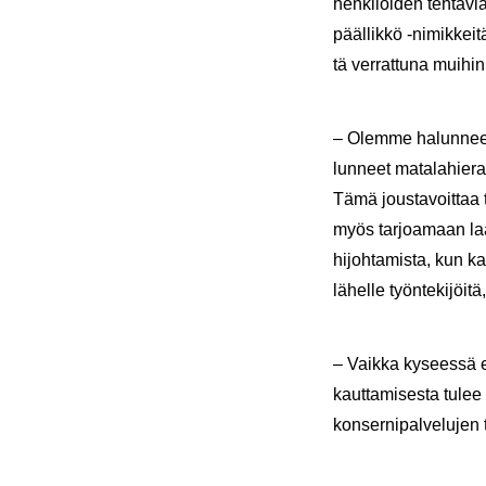
hen­ki­löi­den teh­tä­vi
pääl­lik­kö -​nimikkeit
tä ver­rat­tu­na mui­hin 
– Olem­me ha­lun­neet m
lun­neet ma­ta­la­hie­ra
Tämä jous­ta­voit­taa t
myös tar­joa­maan laa­
hi­joh­ta­mis­ta, kun k
lä­hel­le työn­te­ki­jöi­t
– Vaik­ka ky­sees­sä ei
kaut­ta­mi­ses­ta tulee 
kon­ser­ni­pal­ve­lu­jen 