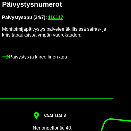
Päi­vys­tys­nu­me­rot
Päi­vys­tys­a­pu (24/7):
116117
Mo­ni­toi­mi­ja­päi­vys­tys pal­ve­lee äkil­li­sis­sä sairas-​ ja
krii­si­ta­pauk­sis­sa ym­pä­ri vuo­ro­kau­den.
Päi­vys­tys ja kii­reel­li­nen apu
VAA­LI­JA­LA
Ne­non­pel­lon­tie 40,