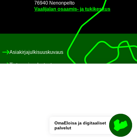
76940 Ne­non­pel­to
Vaa­li­ja­lan osaamis-​ ja tu­ki­kes­kus
Asia­kir­ja­jul­ki­suus­ku­vaus
Tie­to­suo­ja­se­los­teet
Eväs­te­käy­tän­nöt
Saa­vu­tet­ta­vuus­se­los­te
Pa­lau­te
OmaE­loi­sa ja di­gi­taa­li­set
pal­ve­lut