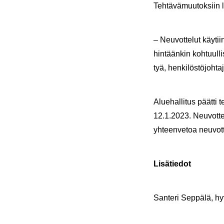
Teh­tä­vä­muu­tok­siin li
– Neu­vot­te­lut käy­ti
hin­tään­kin koh­tuul­li­
tyä, hen­ki­lös­tö­joh­ta
Alue­hal­li­tus päät­ti t
12.1.2023. Neu­vot­te­l
yh­teen­ve­toa neu­vot
Li­sä­tie­dot
San­te­ri Sep­pä­lä, hy