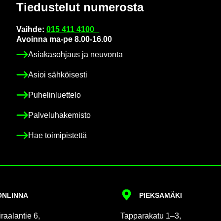
Tie­dus­te­lut nu­me­ros­ta
Vaih­de:
015 411 4100
Avoin­na ma-pe 8.00-16.00
Asia­kas­oh­jaus ja neu­von­ta
Asioi säh­köi­ses­ti
Pu­he­lin­luet­te­lo
Pal­ve­lu­ha­ke­mis­to
Hae toi­mi­pis­tet­tä
N­LIN­NA
PIEK­SA­MÄ­KI
raa­lan­tie 6,
Tap­pa­ra­ka­tu 1–3,