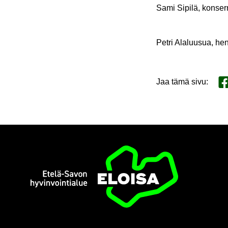
Sami Si­pi­lä, kon­ser­
Petri Ala­luusua, hen­
Jaa tämä sivu
:
Ja
Etusi­vu