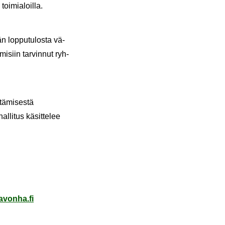
toi­mia­loil­la.
n lop­pu­tu­los­ta vä­
­mi­siin tar­vin­nut ryh­
­tä­mi­ses­tä
­li­tus kä­sit­te­lee
a­von­ha.fi