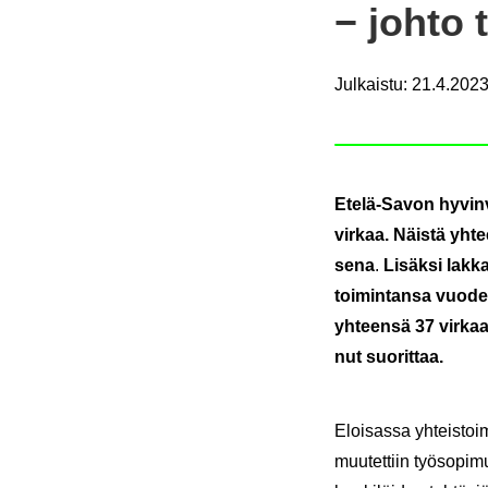
− johto ti
Julkaistu
:
21.4.2023
Etelä-​Savon hy­vin­vo
vir­kaa.
Näis­tä yh­tee
se­na
.
Li­säk­si lak­k
toi­min­tan­sa vuo­den
yh­teen­sä 37 vir­kaa. 
nut suo­rit­taa.
Eloi­sas­sa yh­teis­toi­
muu­tet­tiin työ­so­pi­m