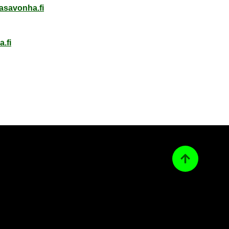
a­sa­von­ha.fi
a.fi
Ta­kai­sin ylös