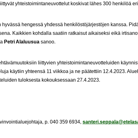
it­ty­vät yh­teis­toi­min­ta­neu­vot­te­lut kos­ki­vat lähes 300 hen­ki­löä eri 
in hy­väs­sä hen­ges­sä yh­des­sä hen­ki­lös­tö­jär­jes­tö­jen kans­sa. Pidä
se­na. Kaik­kien koh­dal­la saa­tiin rat­kai­sut ai­kai­sek­si eikä ir­ti­sa­no
­ja
Petri Ala­luusua
sanoo.
eh­tä­vä­muu­tok­siin liit­ty­vien yh­teis­toi­min­ta­neu­vot­te­lui­den käyn­nis
u­ja käy­tiin yh­teen­sä 11 viik­koa ja ne pää­tet­tiin 12.4.2023. Alue­hal
­te­lui­den tu­lok­ses­ta ko­kouk­ses­saan 27.4.2023.
­vin­voin­tia­lue­joh­ta­ja, p. 040 359 6934,
san­te­ri.sep­pa­la@ete­la­s