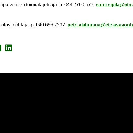
ni­pal­ve­lu­jen toi­mia­la­joh­ta­ja, p. 044 770 0577,
sami.si­pi­la@ete­l
ki­lös­tö­joh­ta­ja, p. 040 656 7232,
petri.ala­luusua@ete­la­sa­von­h
a Face­book
Jaa Lin­ke­dI­nis­sä