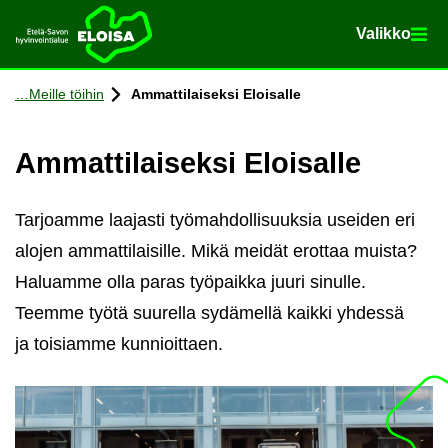
Va­lik­ko
Va­lik­ko
Etusi­vu
Siir­ry si­säl­töön
Meil­le töi­hin
Am­mat­ti­lai­sek­si Eloi­sal­le
Am­mat­ti­lai­sek­si Eloi­sal­le
Tar­joam­me laa­jas­ti työ­mah­dol­li­suuk­sia usei­den eri
alo­jen am­mat­ti­lai­sil­le. Mikä mei­dät erot­taa muis­ta?
Ha­luam­me olla paras työ­paik­ka juuri si­nul­le.
Teem­me työtä suu­rel­la sy­dä­mel­lä kaik­ki yh­des­sä
ja toi­siam­me kun­nioit­taen.