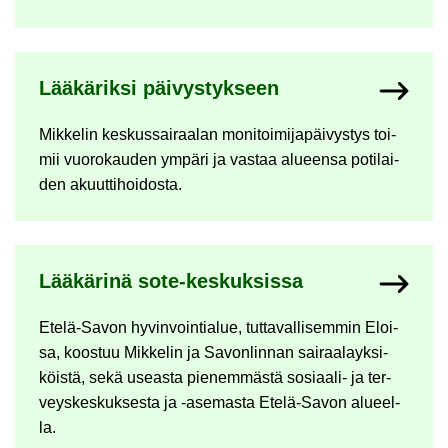
Lää­kä­rik­si päi­vys­tyk­seen
Mik­ke­lin kes­kus­sai­raa­lan mo­ni­toi­mi­ja­päi­vys­tys toi­
mii vuo­ro­kau­den ym­pä­ri ja vas­taa alu­een­sa po­ti­lai­
den akuut­ti­hoi­dos­ta.
Lää­kä­ri­nä sote-​keskuksissa
Etelä-​Savon hy­vin­voin­tia­lue, tut­ta­val­li­sem­min Eloi­
sa, koos­tuu Mik­ke­lin ja Sa­von­lin­nan sai­raa­layk­si­
köis­tä, sekä useas­ta pie­nem­mäs­tä sosiaali-​ ja ter­
veys­kes­kuk­ses­ta ja -​asemasta Etelä-​Savon alu­eel­
la.