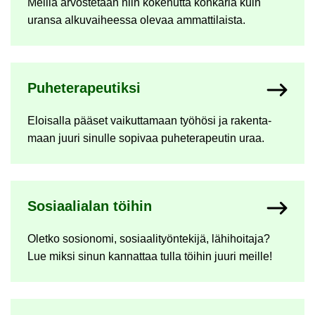
Meil­lä ar­vos­te­taan niin ko­ke­nut­ta kon­ka­ria kuin
uran­sa al­ku­vai­hees­sa ole­vaa am­mat­ti­lais­ta.
Pu­he­te­ra­peu­tik­si
Eloi­sal­la pää­set vai­kut­ta­maan työ­hö­si ja ra­ken­ta­
maan juuri si­nul­le so­pi­vaa pu­he­te­ra­peu­tin uraa.
So­si­aa­lia­lan töi­hin
Olet­ko so­sio­no­mi, so­si­aa­li­työn­te­ki­jä, lä­hi­hoi­ta­ja?
Lue miksi sinun kan­nat­taa tulla töi­hin juuri meil­le!