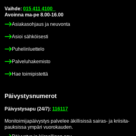
Vaih­de:
015 411 4100
Avoin­na ma-pe 8.00-16.00
Asia­kas­oh­jaus ja neu­von­ta
Asioi säh­köi­ses­ti
Pu­he­lin­luet­te­lo
Pal­ve­lu­ha­ke­mis­to
Hae toi­mi­pis­tet­tä
Päi­vys­tys­nu­me­rot
Päi­vys­tys­a­pu (24/7):
116117
Mo­ni­toi­mi­ja­päi­vys­tys pal­ve­lee äkil­li­sis­sä sairas-​ ja krii­si­ta­
pauk­sis­sa ym­pä­ri vuo­ro­kau­den.