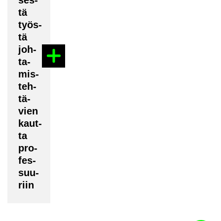
ses­
tä
työs­
tä
joh­
ta­
mis­
teh­
tä­
vien
kaut­
ta
pro­
fes­
suu­
riin