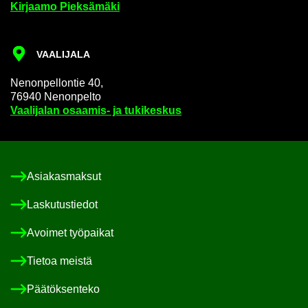
Kir­jaa­mo Piek­sä­mä­ki
VAA­LI­JA­LA
Ne­non­pel­lon­tie 40,
76940 Ne­non­pel­to
Vaa­li­ja­lan osaamis-​ ja tu­ki­kes­kus
Asia­kas­mak­sut
Las­ku­tus­tie­dot
Avoi­met työ­pai­kat
Tie­toa meis­tä
Pää­tök­sen­te­ko