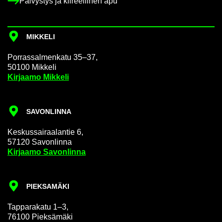
Päi­vys­tys ja kii­reel­li­nen apu
MIK­KE­LI
Por­ras­sal­men­ka­tu 35–37,
50100 Mik­ke­li
Kir­jaa­mo Mik­ke­li
SA­VON­LIN­NA
Kes­kus­sai­raa­lan­tie 6,
57120 Sa­von­lin­na
Kir­jaa­mo Sa­von­lin­na
PIEK­SA­MÄ­KI
Tap­pa­ra­ka­tu 1–3,
76100 Piek­sä­mä­ki