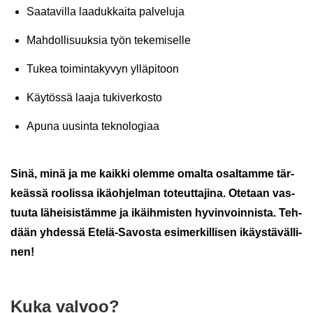
Saa­ta­vil­la laa­duk­kai­ta pal­ve­lu­ja
Mah­dol­li­suuk­sia työn te­ke­mi­sel­le
Tukea toi­min­ta­ky­vyn yl­lä­pi­toon
Käy­tös­sä laaja tu­ki­ver­kos­to
Apuna uusin­ta tek­no­lo­gi­aa
Sinä, minä ja me kaik­ki olem­me omal­ta osal­tam­me tär­
keäs­sä roo­lis­sa ikä­oh­jel­man to­teut­ta­ji­na. Ote­taan vas­
tuu­ta lä­hei­sis­täm­me ja ikäih­mis­ten hy­vin­voin­nis­ta. Teh­
dään yh­des­sä Etelä-​Savosta esi­mer­kil­li­sen ikäys­tä­väl­li­
nen!
Kuka val­voo?