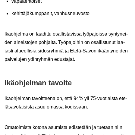
va­paa­eh­toi­set
ke­hit­tä­jä­kump­pa­nit, van­hus­neu­vos­to
Ikä­oh­jel­ma on laa­dit­tu osal­lis­ta­vis­sa työ­pa­jois­sa syn­ty­nei­
den ai­neis­to­jen poh­jal­ta. Työ­pa­joi­hin on osal­lis­tu­nut laa­
jas­ti alu­eel­li­sia si­dos­ryh­miä ja Etelä-​Savon ikään­ty­nei­den
pal­ve­lu­jen ydin­ryh­män edus­ta­jat.
Ikä­oh­jel­man ta­voi­te
Ikä­oh­jel­man ta­voit­tee­na on, että 94% yli 75-​vuotiaista ete­
lä­sa­vo­lai­sis­ta asuu omas­sa ko­dis­saan.
Oma­toi­mis­ta ko­to­na asu­mis­ta edis­te­tään ja tue­taan niin