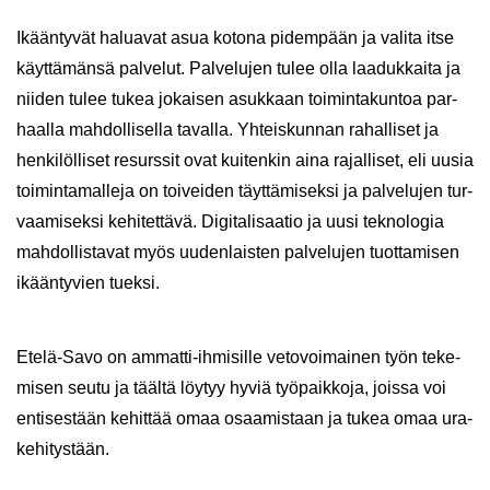
Ikään­ty­vät ha­lua­vat asua ko­to­na pi­dem­pään ja va­li­ta itse
käyt­tä­män­sä pal­ve­lut. Pal­ve­lu­jen tulee olla laa­duk­kai­ta ja
nii­den tulee tukea jo­kai­sen asuk­kaan toi­min­ta­kun­toa par­
haal­la mah­dol­li­sel­la ta­val­la. Yh­teis­kun­nan ra­hal­li­set ja
hen­ki­löl­li­set re­surs­sit ovat kui­ten­kin aina ra­jal­li­set, eli uusia
toi­min­ta­mal­le­ja on toi­vei­den täyt­tä­mi­sek­si ja pal­ve­lu­jen tur­
vaa­mi­sek­si ke­hi­tet­tä­vä. Di­gi­ta­li­saa­tio ja uusi tek­no­lo­gia
mah­dol­lis­ta­vat myös uu­den­lais­ten pal­ve­lu­jen tuot­ta­mi­sen
ikään­ty­vien tuek­si.
Etelä-​Savo on ammatti-​ihmisille ve­to­voi­mai­nen työn te­ke­
mi­sen seutu ja tääl­tä löy­tyy hyviä työ­paik­ko­ja, jois­sa voi
en­ti­ses­tään ke­hit­tää omaa osaa­mis­taan ja tukea omaa ura­
ke­hi­tys­tään.