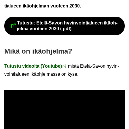
tia­lu­een ikä­oh­jel­man vuo­teen 2030.
Tu­tus­tu: Etelä-​Savon hy­vin­voin­tia­lu­een ikä­oh­
Siir­ryt toi­seen pal­ve­luun
jel­ma vuo­teen 2030 (.pdf)
Mikä on ikä­oh­jel­ma?
Tu­tus­tu vi­deol­ta (You­tu­be)
mistä Etelä-​Savon hy­vin­
voin­tia­lu­een ikä­oh­jel­mas­sa on kyse.