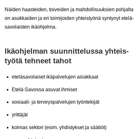
Näi­den haas­tei­den, toi­vei­den ja mah­dol­li­suuk­sien poh­jal­ta
on asuk­kai­den ja eri toi­mi­joi­den yh­teis­työ­nä syn­ty­nyt ete­lä­
sa­vo­lais­ten ikä­oh­jel­ma.
Ikä­oh­jel­man suun­nit­te­lus­sa yh­teis­
työ­tä teh­neet tahot
ete­lä­sa­vo­lai­set ikä­pal­ve­lu­jen asiak­kaat
Etelä-​Savossa asu­vat ih­mi­set
sosiaali-​ ja ter­veys­pal­ve­lu­jen työn­te­ki­jät
yrit­tä­jät
kol­mas sek­to­ri (esim. yh­dis­tyk­set ja sää­tiöt)