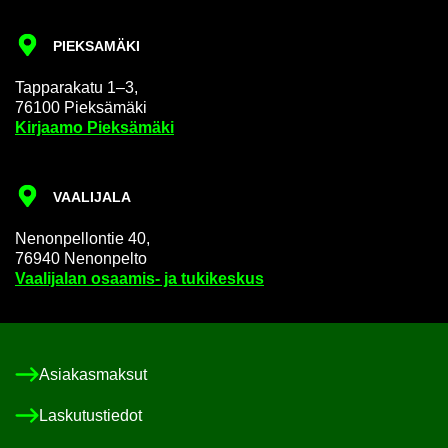
PIEK­SA­MÄ­KI
Tap­pa­ra­ka­tu 1–3,
76100 Piek­sä­mä­ki
Kir­jaa­mo Piek­sä­mä­ki
VAA­LI­JA­LA
Ne­non­pel­lon­tie 40,
76940 Ne­non­pel­to
Vaa­li­ja­lan osaamis-​ ja tu­ki­kes­kus
Asia­kas­mak­sut
Las­ku­tus­tie­dot