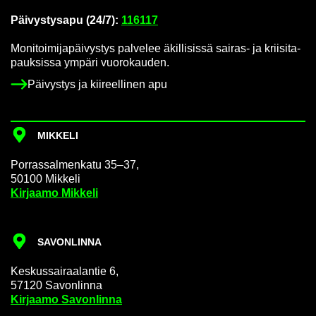
Päi­vys­tys­a­pu (24/7):
116117
Mo­ni­toi­mi­ja­päi­vys­tys pal­ve­lee äkil­li­sis­sä sairas-​ ja krii­si­ta­
pauk­sis­sa ym­pä­ri vuo­ro­kau­den.
Päi­vys­tys ja kii­reel­li­nen apu
MIK­KE­LI
Por­ras­sal­men­ka­tu 35–37,
50100 Mik­ke­li
Kir­jaa­mo Mik­ke­li
SA­VON­LIN­NA
Kes­kus­sai­raa­lan­tie 6,
57120 Sa­von­lin­na
Kir­jaa­mo Sa­von­lin­na