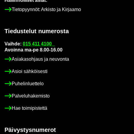
Hal­lin­nol­li­set asiat:
Tie­to­pyyn­nöt: Ar­kis­to ja Kir­jaa­mo
Tie­dus­te­lut nu­me­ros­ta
Vaih­de:
015 411 4100
Avoin­na ma-pe 8.00-16.00
Asia­kas­oh­jaus ja neu­von­ta
Asioi säh­köi­ses­ti
Pu­he­lin­luet­te­lo
Pal­ve­lu­ha­ke­mis­to
Hae toi­mi­pis­tet­tä
Päi­vys­tys­nu­me­rot