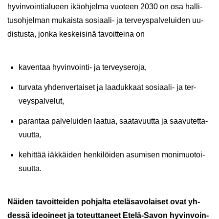
hy­vin­voin­tia­lu­een ikä­oh­jel­ma vuo­teen 2030 on osa hal­li­
tus­oh­jel­man mu­kais­ta sosiaali-​ ja ter­veys­pal­ve­lui­den uu­
dis­tus­ta, jonka kes­kei­si­nä ta­voit­tei­na on
ka­ven­taa hyvinvointi-​ ja ter­vey­se­ro­ja,
tur­va­ta yh­den­ver­tai­set ja laa­duk­kaat sosiaali-​ ja ter­
veys­pal­ve­lut,
pa­ran­taa pal­ve­lui­den laa­tua, saa­ta­vuut­ta ja saa­vu­tet­ta­
vuut­ta,
ke­hit­tää iäk­käi­den hen­ki­löi­den asu­mi­sen mo­ni­muo­toi­
suut­ta.
Näi­den ta­voit­tei­den poh­jal­ta ete­lä­sa­vo­lai­set ovat yh­
des­sä ideoi­neet ja to­teut­ta­neet Etelä-​Savon hy­vin­voin­