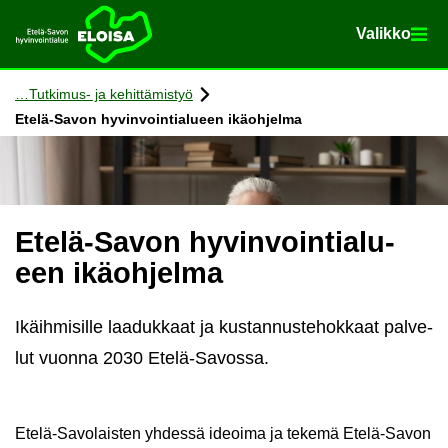
Va­lik­ko
Va­lik­ko
Etusi­vu
Siir­ry si­säl­töön
Tutkimus-​ ja ke­hit­tä­mis­työ
Etelä-​Savon hy­vin­voin­tia­lu­een ikä­oh­jel­ma
Etelä-​Savon hy­vin­voin­tia­lu­
een ikä­oh­jel­ma
Ikäih­mi­sil­le laa­duk­kaat ja kus­tan­nus­te­hok­kaat pal­ve­
lut vuon­na 2030 Etelä-​Savossa.
Etelä-​Savolaisten yh­des­sä ideoi­ma ja te­ke­mä Etelä-​Savon