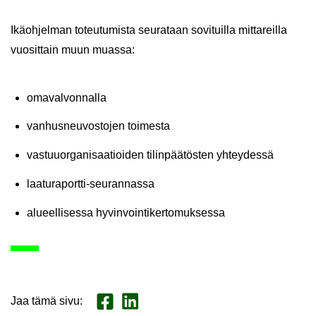
Ikä­oh­jel­man to­teu­tu­mis­ta seu­ra­taan so­vi­tuil­la mit­ta­reil­la
vuo­sit­tain muun muas­sa:
oma­val­von­nal­la
van­hus­neu­vos­to­jen toi­mes­ta
vas­tuu­or­ga­ni­saa­tioi­den ti­lin­pää­tös­ten yh­tey­des­sä
laaturaportti-​seurannassa
alu­eel­li­ses­sa hy­vin­voin­ti­ker­to­muk­ses­sa
Jaa tämä sivu
:
Jaa Face­book
Jaa Lin­ke­dI­nis­sä