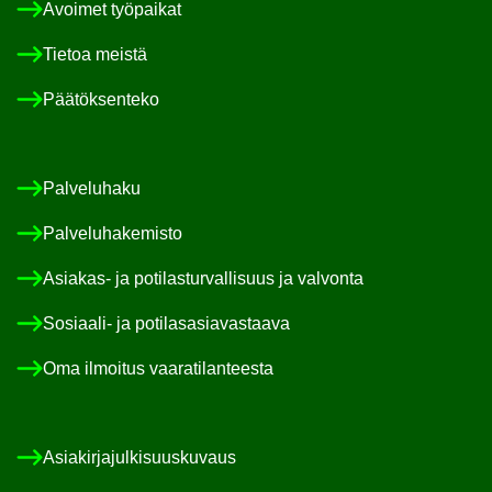
Avoi­met työ­pai­kat
Tie­toa meis­tä
Pää­tök­sen­te­ko
Pal­ve­lu­ha­ku
Pal­ve­lu­ha­ke­mis­to
Asiakas-​ ja po­ti­las­tur­val­li­suus ja val­von­ta
Sosiaali-​ ja po­ti­las­asia­vas­taa­va
Oma il­moi­tus vaa­ra­ti­lan­tees­ta
Asia­kir­ja­jul­ki­suus­ku­vaus