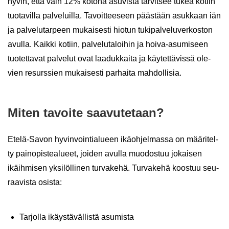
hyvin, että vain 12% ko­to­na asu­vis­ta tar­vit­see tukea ko­tiin
tuo­ta­vil­la pal­ve­luil­la. Ta­voit­tee­seen pääs­tään asuk­kaan iän
ja pal­ve­lu­tar­peen mu­kai­ses­ti hio­tun tu­ki­pal­ve­lu­ver­kos­ton
avul­la. Kaik­ki ko­tiin, pal­ve­lu­ta­loi­hin ja hoiva-​asumiseen
tuo­tet­ta­vat pal­ve­lut ovat laa­duk­kai­ta ja käy­tet­tä­vis­sä ole­
vien re­surs­sien mu­kai­ses­ti par­hai­ta mah­dol­li­sia.
Miten ta­voi­te saa­vu­te­taan?
Etelä-​Savon hy­vin­voin­tia­lu­een ikä­oh­jel­mas­sa on mää­ri­tel­
ty pain­opis­tea­lu­eet, joi­den avul­la muo­dos­tuu jo­kai­sen
ikäih­mi­sen yk­si­löl­li­nen tur­va­ke­hä. Tur­va­ke­hä koos­tuu seu­
raa­vis­ta osis­ta:
Tar­jol­la ikäys­tä­väl­lis­tä asu­mis­ta