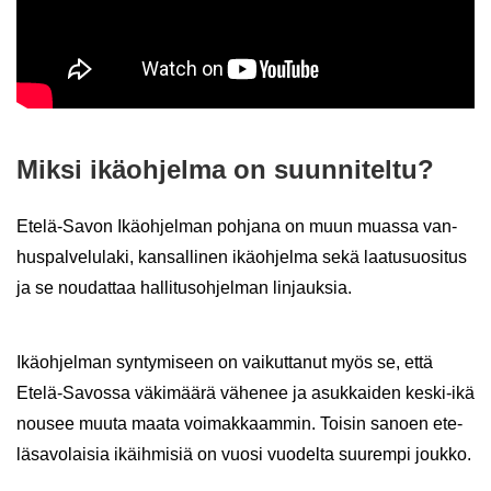
Miksi ikä­oh­jel­ma on suun­ni­tel­tu?
Etelä-​Savon Ikä­oh­jel­man poh­ja­na on muun muas­sa van­
hus­pal­ve­lu­la­ki, kan­sal­li­nen ikä­oh­jel­ma sekä laa­tusuo­si­tus
ja se nou­dat­taa hal­li­tus­oh­jel­man lin­jauk­sia.
Ikä­oh­jel­man syn­ty­mi­seen on vai­kut­ta­nut myös se, että
Etelä-​Savossa vä­ki­mää­rä vä­he­nee ja asuk­kai­den keski-​ikä
nousee muuta maata voi­mak­kaam­min. Toi­sin sa­noen ete­
lä­sa­vo­lai­sia ikäih­mi­siä on vuosi vuo­del­ta suu­rem­pi jouk­ko.