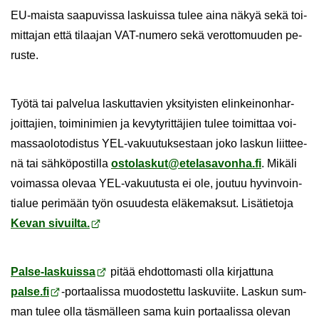
EU-​maista saa­pu­vis­sa las­kuis­sa tulee aina näkyä sekä toi­
mit­ta­jan että ti­laa­jan VAT-​numero sekä ve­rot­to­muu­den pe­
rus­te.
Työtä tai pal­ve­lua las­kut­ta­vien yk­si­tyis­ten elin­kei­non­har­
joit­ta­jien, toi­mi­ni­mien ja ke­vy­ty­rit­tä­jien tulee toi­mit­taa voi­
mas­sao­lo­to­dis­tus YEL-​vakuutuksestaan joko las­kun liit­tee­
nä tai säh­kö­pos­til­la
os­to­las­kut@ete­la­sa­von­ha.fi
. Mi­kä­li
voi­mas­sa ole­vaa YEL-​vakuutusta ei ole, jou­tuu hy­vin­voin­
tia­lue pe­ri­mään työn osuu­des­ta elä­ke­mak­sut. Li­sä­tie­to­ja
Kevan si­vuil­ta.
Palse-​laskuissa
pitää eh­dot­to­mas­ti olla kir­jat­tu­na
palse.fi
-​portaalissa muo­dos­tet­tu las­ku­vii­te. Las­kun sum­
man tulee olla täs­mäl­leen sama kuin por­taa­lis­sa ole­van