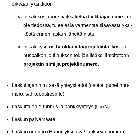
oi­ke­aan yk­sik­köön
mi­kä­li kus­tan­nus­paik­ka­tie­toa tai ti­laa­jan nimeä ei
ole tie­dos­sa, tulee asia var­men­taa ti­laa­vas­ta yk­si­
kös­tä ennen las­kun lä­het­tä­mis­tä
mi­kä­li kyse on
hank­kees­ta/pro­jek­tis­ta
, kus­tan­
nus­pai­kan ja ti­lauk­sen te­ki­jän li­säk­si il­moi­te­taan
pro­jek­tin nimi ja pro­jek­ti­nu­me­ro
.
Las­kut­ta­jan nimi sekä yh­teys­tie­dot (osoi­te, pu­he­lin­nu­
me­ro, säh­kö­pos­tio­soi­te)
Las­kut­ta­jan Y-​tunnus ja pank­kiyh­teys (IBAN)
Las­kun päi­vä­mää­rä
Las­kun nu­me­ro (Huom. yk­si­löi­vä/ juok­se­va nu­me­ro)