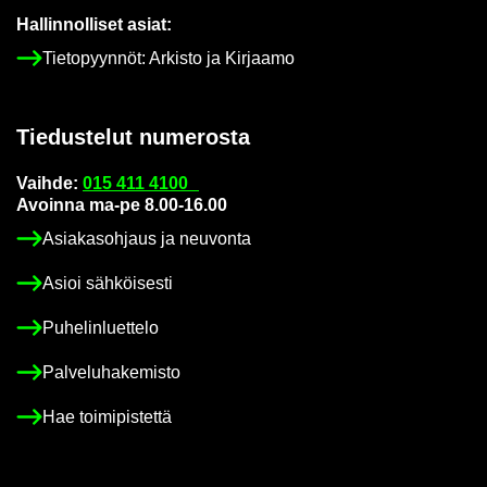
Hal­lin­nol­li­set asiat:
Tie­to­pyyn­nöt: Ar­kis­to ja Kir­jaa­mo
Tie­dus­te­lut nu­me­ros­ta
Vaih­de:
015 411 4100
Avoin­na ma-pe 8.00-16.00
Asia­kas­oh­jaus ja neu­von­ta
Asioi säh­köi­ses­ti
Pu­he­lin­luet­te­lo
Pal­ve­lu­ha­ke­mis­to
Hae toi­mi­pis­tet­tä