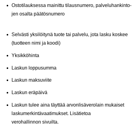
Os­to­ti­lauk­ses­sa mai­nit­tu ti­laus­nu­me­ro, pal­ve­lu­han­kin­to­
jen osal­ta pää­tös­nu­me­ro
Sel­väs­ti yk­si­löi­ty­nä tuote tai pal­ve­lu, jota lasku kos­kee
(tuot­teen nimi ja koodi)
Yk­sik­kö­hin­ta
Las­kun lop­pusum­ma
Las­kun mak­su­vii­te
Las­kun erä­päi­vä
Las­kun tulee aina täyt­tää ar­von­li­sä­ve­ro­lain mu­kai­set
las­ku­mer­kin­tä­vaa­ti­muk­set. Li­sä­tie­toa
ve­ro­hal­lin­non si­vuil­ta.