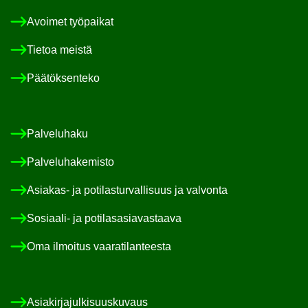
Avoi­met työ­pai­kat
Tie­toa meis­tä
Pää­tök­sen­te­ko
Pal­ve­lu­ha­ku
Pal­ve­lu­ha­ke­mis­to
Asiakas-​ ja po­ti­las­tur­val­li­suus ja val­von­ta
Sosiaali-​ ja po­ti­las­asia­vas­taa­va
Oma il­moi­tus vaa­ra­ti­lan­tees­ta
Asia­kir­ja­jul­ki­suus­ku­vaus