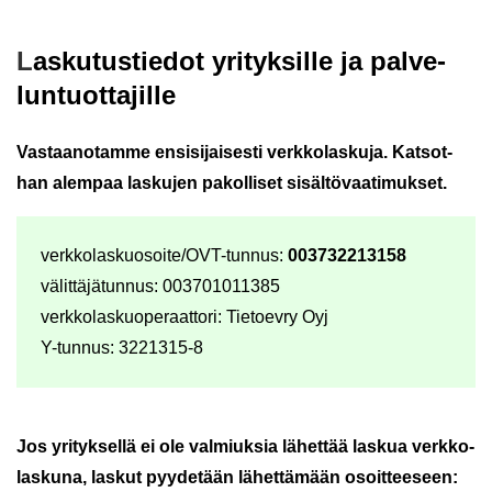
L
as­ku­tus­tie­dot yri­tyk­sil­le ja pal­ve­
lun­tuot­ta­jil­le
Vas­taa­no­tam­me en­si­si­jai­ses­ti verk­ko­las­ku­ja. Kat­sot­
han alem­paa las­ku­jen pa­kol­li­set si­säl­tö­vaa­ti­muk­set.
verk­ko­las­kuo­soi­te/OVT-​tunnus:
003732213158
vä­lit­tä­jä­tun­nus: 003701011385
verk­ko­las­kuo­pe­raat­to­ri: Tie­toev­ry Oyj
Y-​tunnus: 3221315-8
Jos yri­tyk­sel­lä ei ole val­miuk­sia lä­het­tää las­kua verk­ko­
las­ku­na, las­kut pyy­de­tään lä­het­tä­mään osoit­tee­seen: