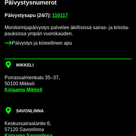
Päi­vys­tys­nu­me­rot
Päi­vys­tys­a­pu (24/7):
116117
Mo­ni­toi­mi­ja­päi­vys­tys pal­ve­lee äkil­li­sis­sä sairas-​ ja krii­si­ta­
pauk­sis­sa ym­pä­ri vuo­ro­kau­den.
Päi­vys­tys ja kii­reel­li­nen apu
MIK­KE­LI
Por­ras­sal­men­ka­tu 35–37,
50100 Mik­ke­li
Kir­jaa­mo Mik­ke­li
SA­VON­LIN­NA
Kes­kus­sai­raa­lan­tie 6,
57120 Sa­von­lin­na
Kir­jaa­mo Sa­von­lin­na