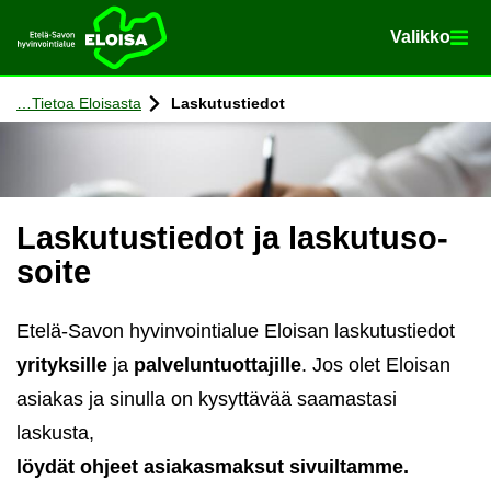
Va­lik­ko
Va­lik­ko
Etusi­vu
Siir­ry si­säl­töön
Tie­toa Eloi­sas­ta
Las­ku­tus­tie­dot
Las­ku­tus­tie­dot ja las­ku­tuso­
soi­te
Etelä-Savon hyvinvointialue Eloisan laskutustiedot
yrityksille
ja
palveluntuottajille
. Jos olet Eloisan
asiakas ja sinulla on kysyttävää saamastasi
laskusta,
löy­dät oh­jeet asia­kas­mak­sut si­vuil­tam­me.