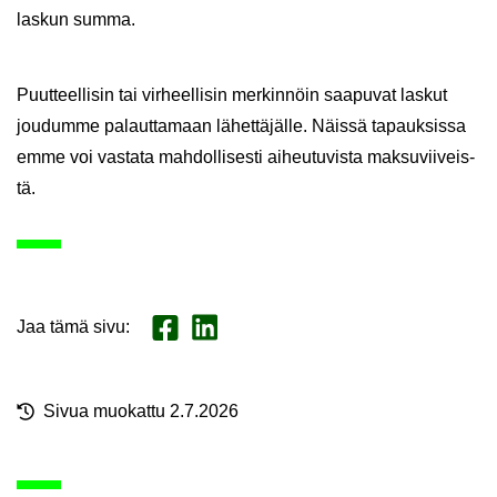
las­kun summa.
Puut­teel­li­sin tai vir­heel­li­sin mer­kin­nöin saa­pu­vat las­kut
jou­dum­me pa­laut­ta­maan lä­het­tä­jäl­le. Näis­sä ta­pauk­sis­sa
emme voi vas­ta­ta mah­dol­li­ses­ti ai­heu­tu­vis­ta mak­su­vii­veis­
tä.
Jaa tämä sivu
:
Jaa Face­book
Jaa Lin­ke­dI­nis­sä
Sivua muo­kat­tu 2.7.2026