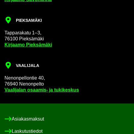
PIEK­SA­MÄ­KI
Tap­pa­ra­ka­tu 1–3,
76100 Piek­sä­mä­ki
Kir­jaa­mo Piek­sä­mä­ki
VAA­LI­JA­LA
Ne­non­pel­lon­tie 40,
76940 Ne­non­pel­to
Vaa­li­ja­lan osaamis-​ ja tu­ki­kes­kus
Asia­kas­mak­sut
Las­ku­tus­tie­dot