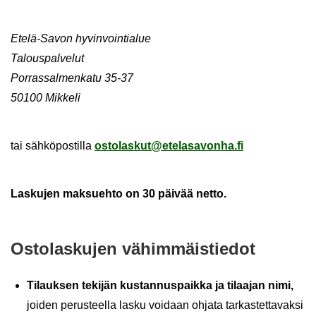
Etelä-​Savon hy­vin­voin­tia­lue
Ta­lous­pal­ve­lut
Por­ras­sal­men­ka­tu 35-37
50100 Mik­ke­li
tai säh­kö­pos­til­la
os­to­las­kut@ete­la­sa­von­ha.fi
Las­ku­jen mak­sueh­to on 30 päi­vää netto.
Os­to­las­ku­jen vä­him­mäis­tie­dot
Ti­lauk­sen te­ki­jän kus­tan­nus­paik­ka ja ti­laa­jan nimi,
joi­den pe­rus­teel­la lasku voi­daan oh­ja­ta tar­kas­tet­ta­vak­si