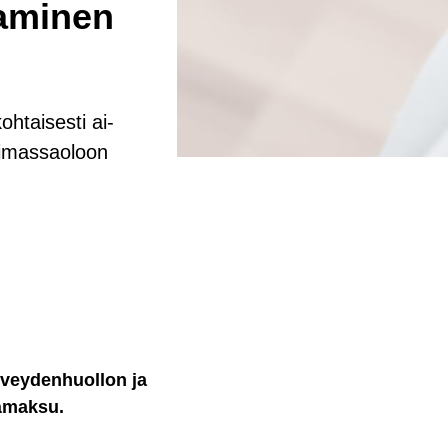
a­mi­nen
­tai­ses­ti ai­
voi­mas­sao­loon
r­vey­den­huol­lon ja
ä­mak­su.