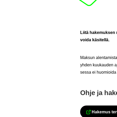
Liitä ha­ke­muk­sen mu
voida kä­si­tel­lä.
Mak­sun alen­ta­mis­ta 
yhden kuu­kau­den ajal
ses­sa ei huo­mioi­da jo
Ohje ja ha­
Ha­ke­mus ter­v