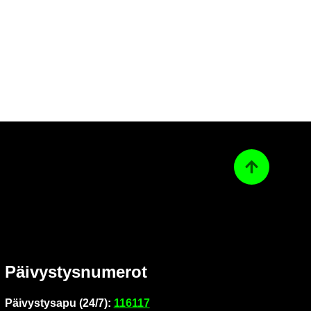
Ta­kai­sin ylös
Päi­vys­tys­nu­me­rot
Päi­vys­tys­a­pu (24/7):
116117