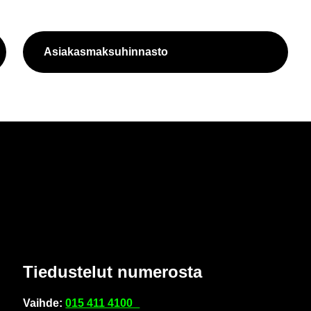
Asia­kas­mak­su­hin­nas­to
Tie­dus­te­lut nu­me­ros­ta
Vaih­de:
015 411 4100