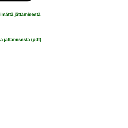
mät­tä jät­tä­mi­ses­tä
 jät­tä­mi­ses­tä (pdf)