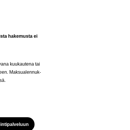
is­ta ha­ke­mus­ta ei
va­na kuu­kau­te­na tai
­teen. Mak­sua­len­nuk­
­sä.
n­ti­pal­ve­luun