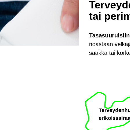
Ter­vey­d
tai pe­ri­
Ta­sa­suu­rui­siin
noas­taan vel­ka­jär
saak­ka tai kor­k
Ter­vey­den­hu
eri­kois­sai­r