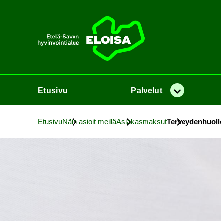
Etusi­vu
Etusi­vu
Pal­ve­lut
Va­lik­ko
Etusi­vu
Näin asioit meil­lä
Asia­kas­mak­sut
Ter­vey­den­huol­