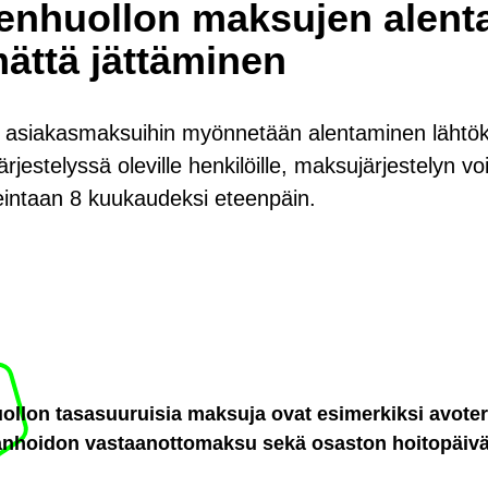
en­huol­lon mak­su­jen alen­t
mät­tä jät­tä­mi­nen
asia­kas­mak­sui­hin myön­ne­tään alen­ta­mi­nen läh­tö­koh
­jes­te­lys­sä ole­vil­le hen­ki­löil­le, mak­su­jär­jes­te­lyn 
ein­taan 8 kuu­kau­dek­si eteen­päin.
ol­lon ta­sa­suu­rui­sia mak­su­ja ovat esi­mer­kik­si avo­te
aan­hoi­don vas­taan­ot­to­mak­su sekä osas­ton hoi­to­päi­v