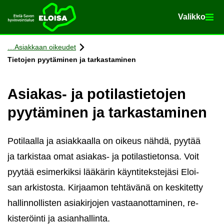
Va­lik­ko
Va­lik­ko
Etusi­vu
Siir­ry si­säl­töön
Asiak­kaan oi­keu­det
Tie­to­jen pyy­tä­mi­nen ja tar­kas­ta­mi­nen
Asiakas-​ ja po­ti­las­tie­to­jen
pyy­tä­mi­nen ja tar­kas­ta­mi­nen
Po­ti­laal­la ja asiak­kaal­la on oi­keus nähdä, pyy­tää
ja tar­kis­taa omat asiakas-​​ ja po­ti­las­tie­ton­sa. Voit
pyy­tää esi­mer­kik­si lää­kä­rin käyn­ti­teks­te­jä­si Eloi­
san ar­kis­tos­ta. Kir­jaa­mon teh­tä­vä­nä on kes­ki­tet­ty
hal­lin­nol­lis­ten asia­kir­jo­jen vas­taa­not­ta­mi­nen, re­
kis­te­röin­ti ja asian­hal­lin­ta.