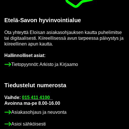
Etelä-​Savon hy­vin­voin­tia­lue
Ota yh­teyt­tä Eloi­san asia­kas­oh­jauk­sen kaut­ta pu­he­li­mit­se
tai di­gi­taa­li­ses­ti. Kii­reel­li­ses­sä avun tar­pees­sa päi­vys­tys ja
kii­reel­li­nen apun kaut­ta.
Hal­lin­nol­li­set asiat:
Tie­to­pyyn­nöt: Ar­kis­to ja Kir­jaa­mo
Tie­dus­te­lut nu­me­ros­ta
Vaih­de:
015 411 4100
Avoin­na ma-pe 8.00-16.00
Asia­kas­oh­jaus ja neu­von­ta
Asioi säh­köi­ses­ti