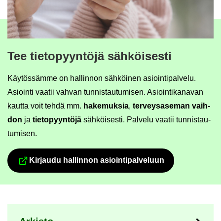
Tee tie­to­pyyn­tö­jä säh­köi­ses­ti
Käy­tös­säm­me on hal­lin­non säh­köi­nen asioin­ti­pal­ve­lu.
Asioin­ti vaa­tii vah­van tun­nis­tau­tu­mi­sen. Asioin­ti­ka­na­van
kaut­ta voit tehdä mm.
ha­ke­muk­sia
,
ter­veys­a­se­man
vaih­
don
ja
tie­to­pyyn­tö­jä
säh­köi­ses­ti. Pal­ve­lu vaa­tii tun­nis­tau­
tu­mi­sen.
Kir­jau­du hal­lin­non asioin­ti­pal­ve­luun
Siir­ryt toi­seen pal­ve­luun
Ny­kyi­sen sivun ala­si­vut