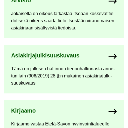
Ar­kis­to
Jo­kai­sel­la on oi­keus tar­kas­taa it­se­ään kos­ke­vat tie­
dot sekä oi­keus saada tieto it­ses­tään vi­ran­omai­sen
asia­kir­jaan si­säl­ty­vis­tä tie­dois­ta.
Asia­kir­ja­jul­ki­suus­ku­vaus
Tämä on jul­ki­sen hal­lin­non tie­don­hal­lin­nas­ta an­ne­
tun lain (906/2019) 28 §:n mu­kai­nen asia­kir­ja­jul­ki­
suus­ku­vaus.
Kir­jaa­mo
Kir­jaa­mo vas­taa Etelä-​Savon hy­vin­voin­tia­lu­eel­le