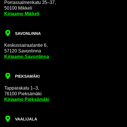
Por­ras­sal­men­ka­tu 35–37,
50100 Mik­ke­li
Kir­jaa­mo Mik­ke­li
SA­VON­LIN­NA
Kes­kus­sai­raa­lan­tie 6,
57120 Sa­von­lin­na
Kir­jaa­mo Sa­von­lin­na
PIEK­SA­MÄ­KI
Tap­pa­ra­ka­tu 1–3,
76100 Piek­sä­mä­ki
Kir­jaa­mo Piek­sä­mä­ki
VAA­LI­JA­LA