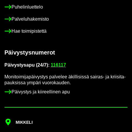
Pu­he­lin­luet­te­lo
Pal­ve­lu­ha­ke­mis­to
Hae toi­mi­pis­tet­tä
Päi­vys­tys­nu­me­rot
Päi­vys­tys­a­pu (24/7):
116117
Mo­ni­toi­mi­ja­päi­vys­tys pal­ve­lee äkil­li­sis­sä sairas-​ ja krii­si­ta­
pauk­sis­sa ym­pä­ri vuo­ro­kau­den.
Päi­vys­tys ja kii­reel­li­nen apu
MIK­KE­LI