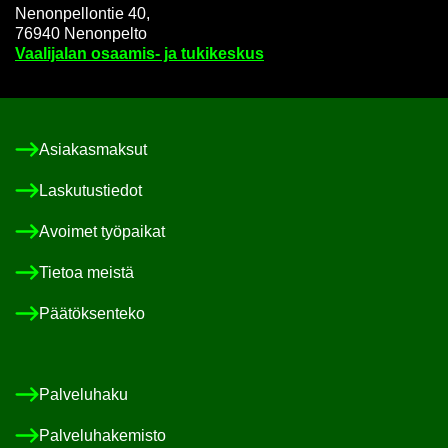
Ne­non­pel­lon­tie 40,
76940 Ne­non­pel­to
Vaa­li­ja­lan osaamis-​ ja tu­ki­kes­kus
Asia­kas­mak­sut
Las­ku­tus­tie­dot
Avoi­met työ­pai­kat
Tie­toa meis­tä
Pää­tök­sen­te­ko
Pal­ve­lu­ha­ku
Pal­ve­lu­ha­ke­mis­to