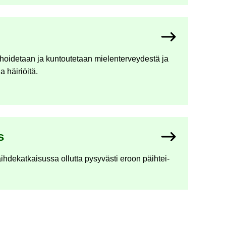
 hoi­de­taan ja kun­tou­te­taan mie­len­ter­vey­des­tä ja
a häi­riöi­tä.
s
h­de­kat­kai­sus­sa ol­lut­ta py­sy­väs­ti eroon päih­tei­