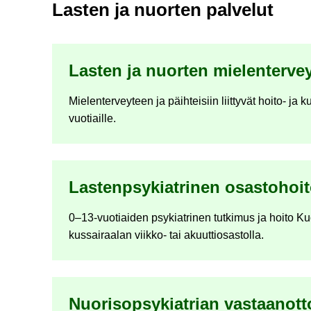
Las­ten ja nuor­ten pal­ve­lut
Las­ten ja nuor­ten mie­len­ter­vey
Mie­len­ter­vey­teen ja päih­tei­siin liit­ty­vät hoito-​ ja k
vuotiaille.
Las­tenp­sy­kiat­ri­nen osas­to­hoi­
0–13-​vuotiaiden psy­kiat­ri­nen tut­ki­mus ja hoito Kuo­
kus­sai­raa­lan viikko-​ tai akuut­tio­sas­tol­la.
Nuo­ri­sop­sy­kiat­rian vas­taan­ot­t