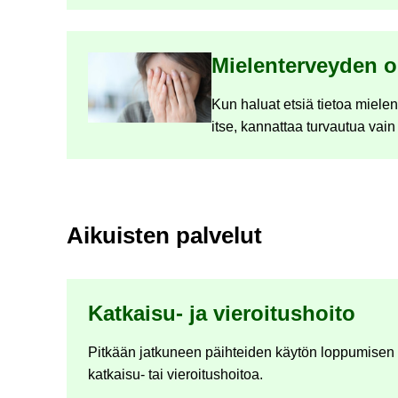
Mie­len­ter­vey­den 
Kun ha­luat etsiä tie­toa mie­len­
itse, kan­nat­taa tur­vau­tua vain luo
Ai­kuis­ten pal­ve­lut
Katkaisu-​ ja vie­roi­tus­hoi­to
Pit­kään jat­ku­neen päih­tei­den käy­tön lop­pu­mi­sen t
katkaisu-​ tai vie­roi­tus­hoi­toa.