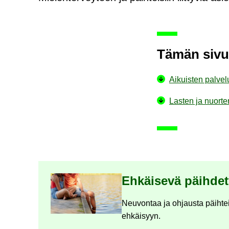
Tämän sivun 
Ai­kuis­ten pal­ve­l
Las­ten ja nuor­ten
Ny­kyi­sen sivun ala­si­vut
Eh­käi­se­vä päih­de­
Neu­von­taa ja oh­jaus­ta päih­te
eh­käi­syyn.