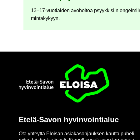
13–17-​vuotiaiden avo­hoi­toa psyyk­ki­siin on­gel­miin
min­ta­ky­kyyn.
Etusi­vu
Etelä-​Savon hy­vin­voin­tia­lue
Ota yh­teyt­tä Eloi­san asia­kas­oh­jauk­sen kaut­ta pu­he­li­
mit­se tai di­gi­taa­li­ses­ti. Kii­reel­li­ses­sä avun tar­pees­sa