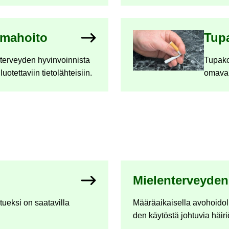
oma­hoi­to
Tu­pa
ter­vey­den hy­vin­voin­nis­ta
Tu­pa­ko
­tet­ta­viin tie­to­läh­tei­siin.
oma­val
Mie­len­ter­vey­den
uek­si on saa­ta­vil­la
Mää­rä­ai­kai­sel­la avo­hoi­dol
den käy­tös­tä joh­tu­via häi­riö