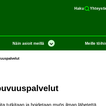
Haku
Yh­teys­ti
Näin
asioit
meil­lä
Meil­le
töi­hi
Va­lik­ko
uus­pal­ve­lut
u­vuus­pal­ve­lut
ioita tutkitaan ja hoidetaan myös ilman lähetettä.