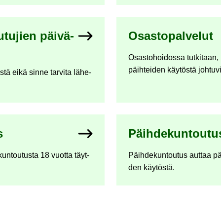
­tu­jien päi­vä­
Osas­to­pal­ve­lut
Osas­to­hoi­dos­sa tut­ki­taan,
päih­tei­den käy­tös­tä joh­tu­vi
is­tä eikä sinne tar­vi­ta lä­he­
s
Päih­de­kun­tou­tu
­kun­tou­tus­ta 18 vuot­ta täyt­
Päih­de­kun­tou­tus aut­taa päi
den käy­tös­tä.