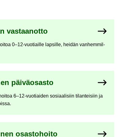
an vas­taan­ot­to
a hoi­toa 0–12-​vuotiaille lap­sil­le, hei­dän van­hem­mil­
­nen päi­vä­osas­to
 hoi­toa 6–12-​vuotiaiden so­si­aa­li­siin ti­lan­tei­siin ja
ois­sa.
i­nen osas­to­hoi­to