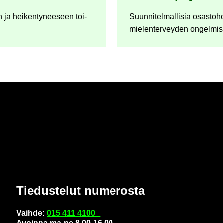
 ja hei­ken­ty­nee­seen toi­
Suun­ni­tel­mal­li­sia osas­to­h
mie­len­ter­vey­den on­gel­mis
Tie­dus­te­lut nu­me­ros­ta
Vaih­de:
015 411 4100
Avoin­na ma-pe 8.00-16.00