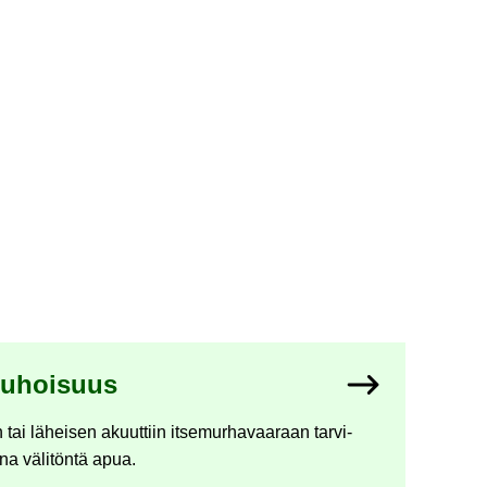
­tu­hoi­suus
i lä­hei­sen akuut­tiin it­se­mur­ha­vaa­raan tar­vi­
na vä­li­tön­tä apua.