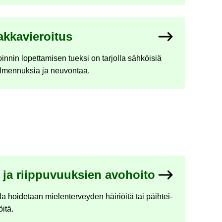
k­ka­vie­roi­tus
in­nin lo­pet­ta­mi­sen tuek­si on tar­jol­la säh­köi­siä
­men­nuk­sia ja neu­von­taa.
 ja riip­pu­vuuk­sien avo­hoi­to
­la hoi­de­taan mie­len­ter­vey­den häi­riöi­tä tai päih­tei­
i­tä.