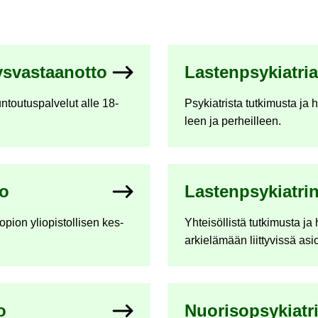
s­vas­taan­ot­to
Las­tenp­sy­kiat­ri
un­tou­tus­pal­ve­lut alle 18-​
Psy­kiat­ris­ta tut­ki­mus­ta j
leen ja per­heil­leen.
to
Las­tenp­sy­kiat­ri
pion yli­opis­tol­li­sen kes­
Yh­tei­söl­lis­tä tut­ki­mus­ta ja
ar­kie­lä­mään liit­ty­vis­sä asi
o
Nuo­ri­sop­sy­kiat­r