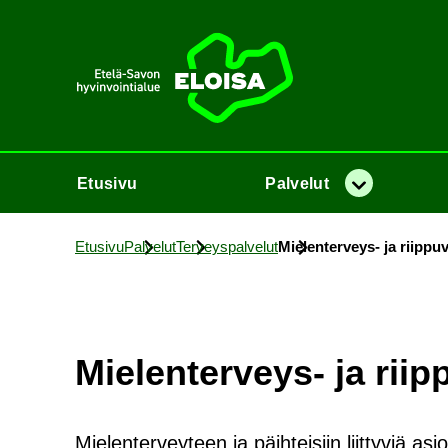
Etusi­vu
Etusi­vu
Pal­ve­lut
Va­lik­ko
Etusi­vu
Pal­ve­lut
Ter­veys­pal­ve­lut
Mielenterveys-​ ja riip­pu­v
Mielenterveys-​ ja riip­p
Mielenterveyteen ja päihteisiin liittyviä as