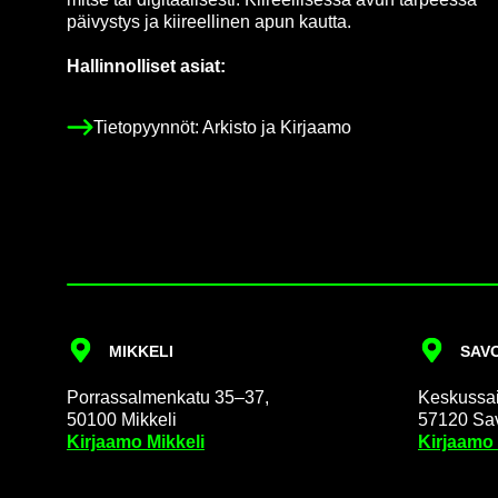
päi­vys­tys ja kii­reel­li­nen apun kaut­ta.
Hal­lin­nol­li­set asiat:
Tie­to­pyyn­nöt: Ar­kis­to ja Kir­jaa­mo
MIK­KE­LI
SA­VO
Por­ras­sal­men­ka­tu 35–37,
Kes­kus­sai­
50100 Mik­ke­li
57120 Sa­v
Kir­jaa­mo Mik­ke­li
Kir­jaa­mo