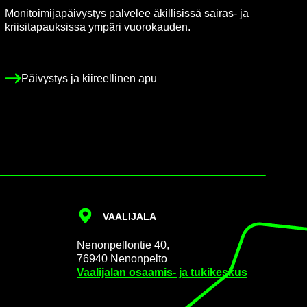
Mo­ni­toi­mi­ja­päi­vys­tys pal­ve­lee äkil­li­sis­sä sairas-​ ja
krii­si­ta­pauk­sis­sa ym­pä­ri vuo­ro­kau­den.
Päi­vys­tys ja kii­reel­li­nen apu
VAA­LI­JA­LA
Ne­non­pel­lon­tie 40,
76940 Ne­non­pel­to
Vaa­li­ja­lan osaamis-​ ja tu­ki­kes­kus