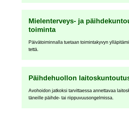
Mielenterveys-​ ja päih­de­kun­tou
toi­min­ta
Päi­vä­toi­min­nal­la tue­taan toi­min­ta­ky­vyn yl­lä­pi­tä­m
tet­tä.
Päih­de­huol­lon lai­tos­kun­tou­tu
Avo­hoi­don jat­kok­si tar­vit­taes­sa an­net­ta­vaa lai­tos
tä­neil­le päihde-​ tai riip­pu­vuuson­gel­mis­sa.