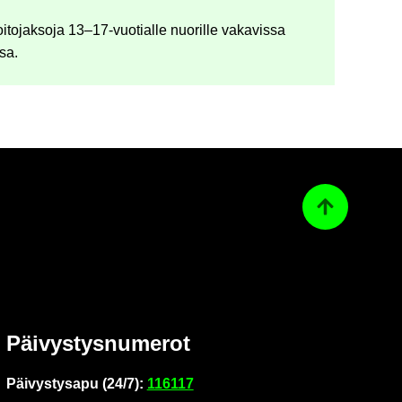
oi­to­jak­so­ja 13–17-​vuotialle nuo­ril­le va­ka­vis­sa
­sa.
Ta­kai­sin ylös
Päi­vys­tys­nu­me­rot
Päi­vys­tys­a­pu (24/7):
116117