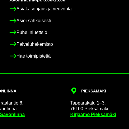
Asia­kas­oh­jaus ja neu­von­ta
Asioi säh­köi­ses­ti
Pu­he­lin­luet­te­lo
Pal­ve­lu­ha­ke­mis­to
Hae toi­mi­pis­tet­tä
N­LIN­NA
PIEK­SA­MÄ­KI
raa­lan­tie 6,
Tap­pa­ra­ka­tu 1–3,
on­lin­na
76100 Piek­sä­mä­ki
 Sa­von­lin­na
Kir­jaa­mo Piek­sä­mä­ki