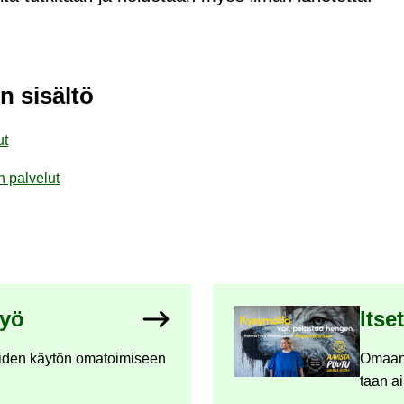
si­säl­tö
ut
 pal­ve­lut
työ
It­se
i­den käy­tön oma­toi­mi­seen
Omaan ta
taan ai