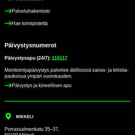
Pal­ve­lu­ha­ke­mis­to
Hae toi­mi­pis­tet­tä
Päi­vys­tys­nu­me­rot
Päi­vys­tys­a­pu (24/7):
116117
Mo­ni­toi­mi­ja­päi­vys­tys pal­ve­lee äkil­li­sis­sä sairas-​ ja krii­si­ta­
pauk­sis­sa ym­pä­ri vuo­ro­kau­den.
Päi­vys­tys ja kii­reel­li­nen apu
MIK­KE­LI
Por­ras­sal­men­ka­tu 35–37,