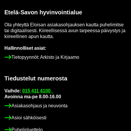
Etelä-​Savon hy­vin­voin­tia­lue
Ota yh­teyt­tä Eloi­san asia­kas­oh­jauk­sen kaut­ta pu­he­li­mit­se
tai di­gi­taa­li­ses­ti. Kii­reel­li­ses­sä avun tar­pees­sa päi­vys­tys ja
kii­reel­li­nen apun kaut­ta.
Hal­lin­nol­li­set asiat:
Tie­to­pyyn­nöt: Ar­kis­to ja Kir­jaa­mo
Tie­dus­te­lut nu­me­ros­ta
Vaih­de:
015 411 4100
Avoin­na ma-pe 8.00-16.00
Asia­kas­oh­jaus ja neu­von­ta
Asioi säh­köi­ses­ti
Pu­he­lin­luet­te­lo