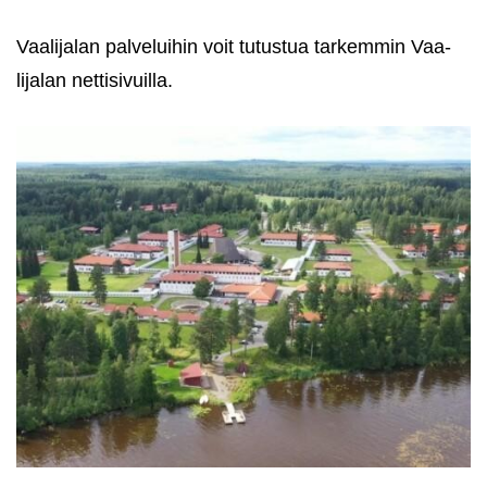
Vaa­li­ja­lan pal­ve­lui­hin voit tu­tus­tua tar­kem­min Vaa­
li­ja­lan net­ti­si­vuil­la.