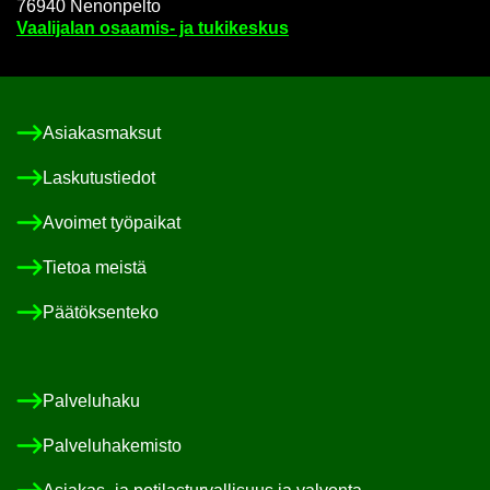
76940 Ne­non­pel­to
Vaa­li­ja­lan osaamis-​ ja tu­ki­kes­kus
Asia­kas­mak­sut
Las­ku­tus­tie­dot
Avoi­met työ­pai­kat
Tie­toa meis­tä
Pää­tök­sen­te­ko
Pal­ve­lu­ha­ku
Pal­ve­lu­ha­ke­mis­to