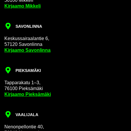
50100 Mik­ke­li
Kir­jaa­mo Mik­ke­li
SA­VON­LIN­NA
Kes­kus­sai­raa­lan­tie 6,
57120 Sa­von­lin­na
Kir­jaa­mo Sa­von­lin­na
PIEK­SA­MÄ­KI
Tap­pa­ra­ka­tu 1–3,
76100 Piek­sä­mä­ki
Kir­jaa­mo Piek­sä­mä­ki
VAA­LI­JA­LA
Ne­non­pel­lon­tie 40,