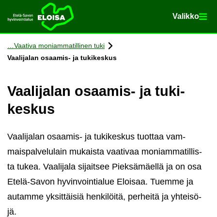
Va­lik­ko
Va­lik­ko
Etusi­vu
Siir­ry si­säl­töön
Vaa­ti­va mo­niam­ma­til­li­nen tuki
Vaa­li­ja­lan osaamis-​ ja tu­ki­kes­kus
Vaa­li­ja­lan osaamis-​ ja tu­ki­
kes­kus
Vaa­li­ja­lan osaamis-​ ja tu­ki­kes­kus tuot­taa vam­
mais­pal­ve­lu­lain mu­kais­ta vaa­ti­vaa mo­niam­ma­til­lis­
ta tukea. Vaa­li­ja­la si­jait­see Piek­sä­mäel­lä ja on osa
Etelä-​Savon hy­vin­voin­tia­lue Eloi­saa. Tuem­me ja
au­tam­me yk­sit­täi­siä hen­ki­löi­tä, per­hei­tä ja yh­tei­sö­
jä.