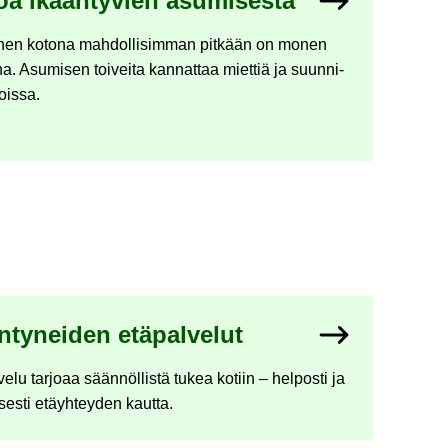
toa ikään­ty­vien asu­mi­ses­ta
nen ko­to­na mah­dol­li­sim­man pit­kään on monen
na. Asu­mi­sen toi­vei­ta kan­nat­taa miet­tiä ja suun­ni­
jois­sa.
­ty­nei­den etä­pal­ve­lut
ve­lu tar­jo­aa sään­nöl­lis­tä tukea ko­tiin – hel­pos­ti ja
li­ses­ti etäyh­tey­den kaut­ta.