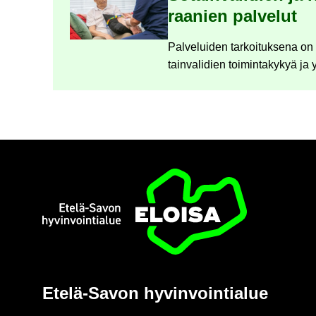
raa­nien pal­ve­lut
Pal­ve­lui­den tar­koi­tuk­se­na o
tain­va­li­dien toi­min­ta­ky­kyä ja 
Etusi­vu
Etelä-​Savon hy­vin­voin­tia­lue