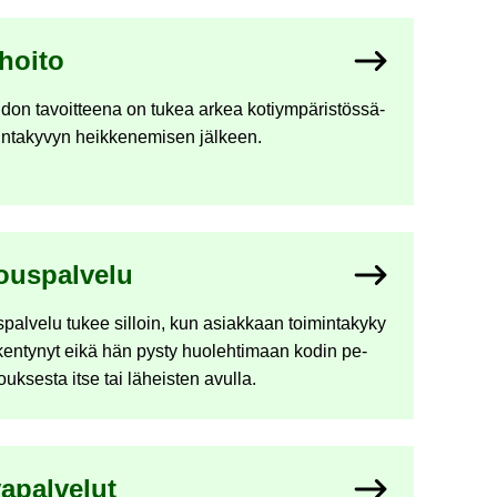
­hoi­to
i­don ta­voit­tee­na on tukea arkea ko­tiym­pä­ris­tös­sä­
in­ta­ky­vyn heik­ke­ne­mi­sen jäl­keen.
ous­pal­ve­lu
­pal­ve­lu tukee sil­loin, kun asiak­kaan toi­min­ta­ky­ky
ken­ty­nyt eikä hän pysty huo­leh­ti­maan kodin pe­
vouk­ses­ta itse tai lä­heis­ten avul­la.
a­pal­ve­lut