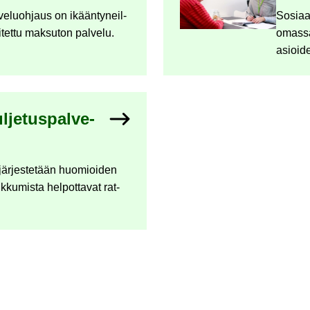
ve­luoh­jaus on ikään­ty­neil­
So­si­aa
i­tet­tu mak­su­ton pal­ve­lu.
omas­sa
asioi­de
l­je­tus­pal­ve­
a jär­jes­te­tään huo­mioi­den
iik­ku­mis­ta hel­pot­ta­vat rat­