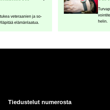
Tur­va­p
voin­ti­
n tukea ve­te­raa­nien ja so­
he­lin.
yl­lä­pi­tää elä­män­laa­tua.
Tie­dus­te­lut nu­me­ros­ta