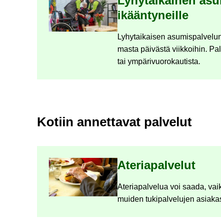
Ly­hy­tai­kai­nen asu­
ikään­ty­neil­le
Ly­hy­tai­kai­sen asu­mis­pal­ve­lu
mas­ta päi­väs­tä viik­koi­hin. Pal­v
tai ym­pä­ri­vuo­ro­kau­tis­ta.
Ko­tiin an­net­ta­vat pal­ve­lut
Ate­ria­pal­ve­lut
Ate­ria­pal­ve­lua voi saada, vaik­
mui­den tu­ki­pal­ve­lu­jen asia­ka