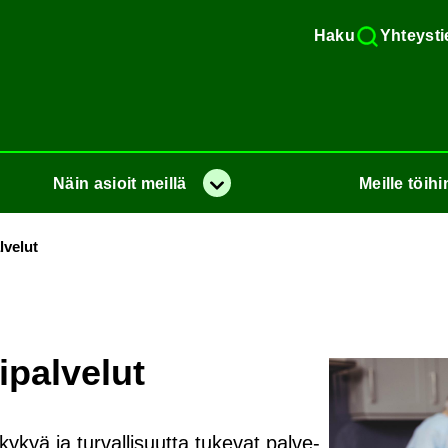
Haku
Yh­teys­ti
Näin
asioit
meil­lä
Meil­le
töi­hi
Va­lik­ko
l­ve­lut
­pal­ve­lut
ky­kyä ja tur­val­li­suut­ta tu­ke­vat pal­ve­