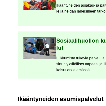
Ikään­ty­nei­den asiakas-​ ja pal­
le ja hei­dän lä­hei­sil­leen tar­ko
So­si­aa­li­huol­lon ku
lut
Liik­ku­mis­ta tu­ke­via pal­ve­lu­j
sinun yk­si­löl­li­set tar­pee­si ja l
kai­sut ar­kie­lä­mäs­sä.
Ikään­ty­nei­den asu­mis­pal­ve­lut