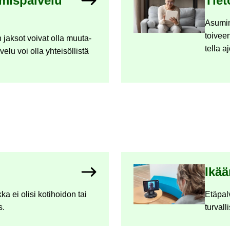
mis­pal­ve­lu
Tie­
Asu­mi­
toi­vee­
n jak­sot voi­vat olla muu­ta­
tel­la a
e­lu voi olla yh­tei­söl­lis­tä
Ikään
ka ei olisi ko­ti­hoi­don tai
Etä­pal­
s.
tur­val­