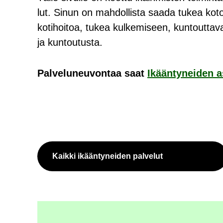
lut. Sinun on mah­dol­lis­ta saada tukea ko­to­
ko­ti­hoi­toa, tukea kul­ke­mi­seen, kun­tout­ta­
ja kun­tou­tus­ta.
Pal­ve­lu­neu­von­taa saat
Ikään­ty­nei­den a
Kaik­ki ikään­ty­nei­den pal­ve­lut