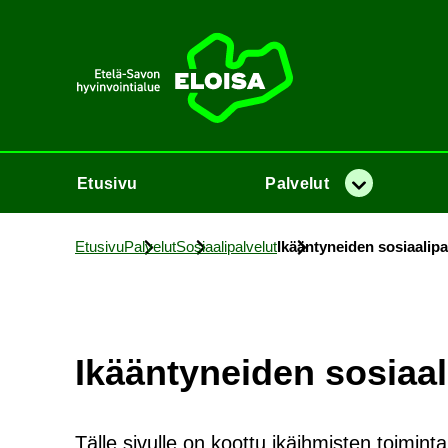
Etusi­vu
Etusi­vu
Pal­ve­lut
Va­lik­ko
Etusi­vu
Pal­ve­lut
So­si­aa­li­pal­ve­lut
Ikään­ty­nei­den so­si­aa­li­pa
Ikään­ty­nei­den so­si­aa­li
Tälle si­vul­le on koot­tu ikäih­mis­ten toi­min­ta­