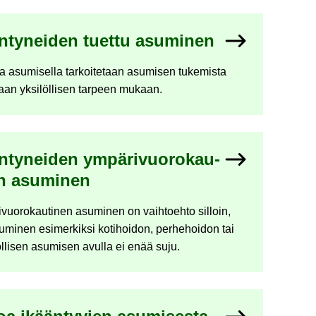
n­ty­nei­den tuet­tu asu­mi­nen
la asu­mi­sel­la tar­koi­te­taan asu­mi­sen tu­ke­mis­ta
aan yk­si­löl­li­sen tar­peen mu­kaan.
­ty­nei­den ym­pä­ri­vuo­ro­kau­
en asu­mi­nen
­vuo­ro­kau­ti­nen asu­mi­nen on vaih­toeh­to sil­loin,
mi­nen esi­mer­kik­si ko­ti­hoi­don, per­he­hoi­don tai
öl­li­sen asu­mi­sen avul­la ei enää suju.