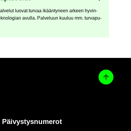
al­ve­lut luo­vat tur­vaa ikään­ty­neen ar­keen hy­vin­
tek­no­lo­gian avul­la. Pal­ve­luun kuu­luu mm. tur­va­pu­
Ta­kai­sin ylös
Päi­vys­tys­nu­me­rot