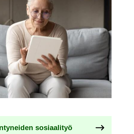
­ty­nei­den so­si­aa­li­työ