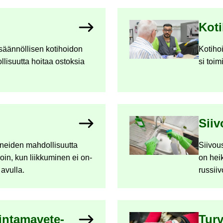
Ko­ti
sään­nöl­li­sen ko­ti­hoi­don
Ko­ti­ho
­li­suut­ta hoi­taa os­tok­sia
si toi­m
Sii­v
­nei­den mah­dol­li­suut­ta
Sii­vous
­loin, kun liik­ku­mi­nen ei on­
on hei­
n avul­la.
rus­sii­
in­ta­ma­ve­te­
Tur­v