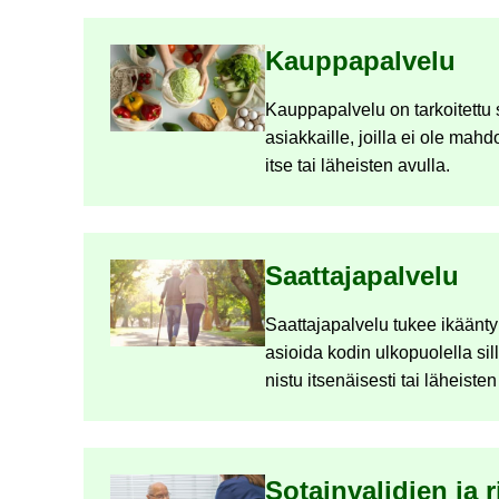
Kaup­pa­pal­ve­lu
Kaup­pa­pal­ve­lu on tar­koi­tet­tu 
asiak­kail­le, joil­la ei ole mah­dol
itse tai lä­heis­ten avul­la.
Saat­ta­ja­pal­ve­lu
Saat­ta­ja­pal­ve­lu tukee ikään­ty
asioi­da kodin ul­ko­puo­lel­la sil
nis­tu it­se­näi­ses­ti tai lä­heis­te
So­tain­va­li­dien ja r