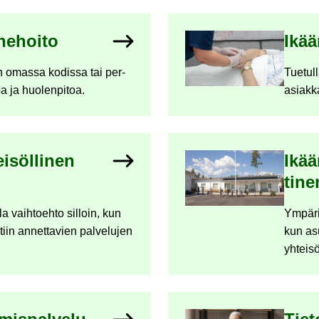
he­hoi­to
Ikää
än omas­sa ko­dis­sa tai per­
Tue­tul­
oa ja huo­len­pi­toa.
asiak­k
i­söl­li­nen
Ikään
ti­n
la vaih­toeh­to sil­loin, kun
Ym­pä­ri
in an­net­ta­vien pal­ve­lu­jen
kun asu­
yh­tei­s