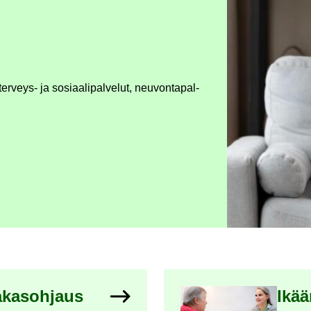
rveys-​ ja so­si­aa­li­pal­ve­lut, neu­von­ta­pal­
­kas­oh­jaus
Ikään