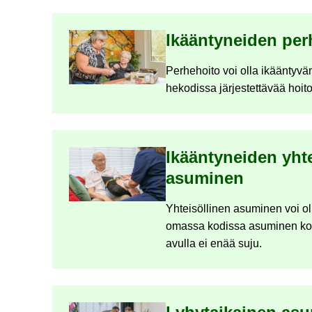
Ikään­ty­nei­den per­
Per­he­hoi­to voi olla ikään­ty­v
he­ko­dis­sa jär­jes­tet­tä­vää hoi­t
Ikään­ty­nei­den yh­te
asu­mi­nen
Yh­tei­söl­li­nen asu­mi­nen voi ol
omas­sa ko­dis­sa asu­mi­nen ko­ti
avul­la ei enää suju.