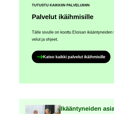
TUTUSTU KAIKKIIN PALVELUIHIN
Pal­ve­lut ikäih­mi­sil­le
Tälle si­vul­le on koot­tu Eloi­san ikään­ty­nei­den te
ve­lut ja oh­jeet.
Katso kaik­ki pal­ve­lut ikäih­mi­sil­le
Ny­kyi­sen sivun ala­si­vut
Ikään­ty­nei­den asia