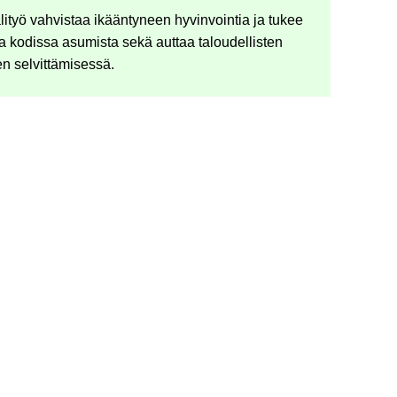
­li­työ vah­vis­taa ikään­ty­neen hy­vin­voin­tia ja tukee
 ko­dis­sa asu­mis­ta sekä aut­taa ta­lou­del­lis­ten
n sel­vit­tä­mi­ses­sä.