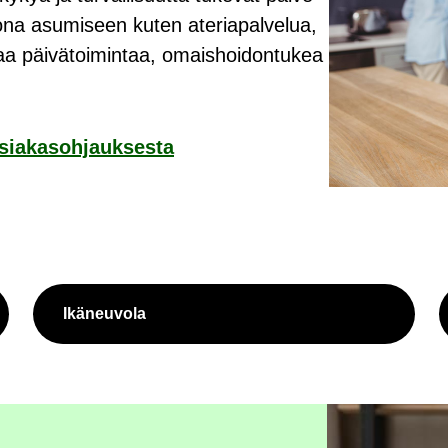
na asu­mi­seen kuten ate­ria­pal­ve­lua,
vaa päi­vä­toi­min­taa, omais­hoi­don­tu­kea
sia­kas­oh­jauk­ses­ta
Ikä­neu­vo­la