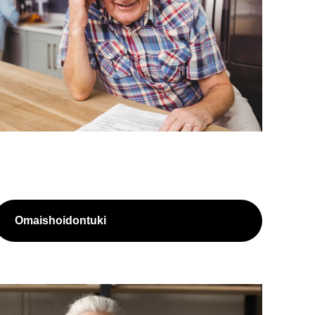
Omais­hoi­don­tu­ki