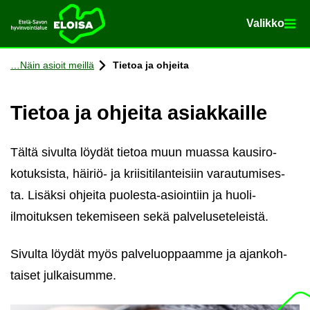
Va­lik­ko
Va­lik­ko
Etusi­vu
Siir­ry si­säl­töön
Näin asioit meil­lä
Tie­toa ja oh­jei­ta
Tie­toa ja oh­jei­ta asiak­kail­le
Tältä si­vul­ta löy­dät tie­toa muun muas­sa kausi­ro­
ko­tuk­sis­ta, häiriö-​ ja krii­si­ti­lan­tei­siin va­rau­tu­mi­ses­
ta. Li­säk­si oh­jei­ta puolesta-​asiointiin ja huoli-​
ilmoituksen te­ke­mi­seen sekä pal­ve­luse­te­leis­tä.
Si­vul­ta löy­dät myös pal­ve­luop­paam­me ja ajan­koh­
tai­set jul­kai­sum­me.