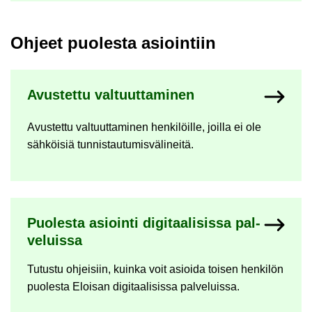
Oh­jeet puo­les­ta asioin­tiin
Avus­tet­tu val­tuut­ta­mi­nen
Avus­tet­tu val­tuut­ta­mi­nen hen­ki­löil­le, joil­la ei ole
säh­köi­siä tun­nis­tau­tu­mis­vä­li­nei­tä.
Puo­les­ta asioin­ti di­gi­taa­li­sis­sa pal­
ve­luis­sa
Tu­tus­tu oh­jei­siin, kuin­ka voit asioi­da toi­sen hen­ki­lön
puo­les­ta Eloi­san di­gi­taa­li­sis­sa pal­ve­luis­sa.