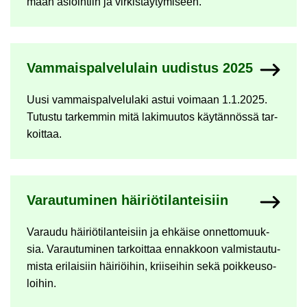
mään asioin­tiin ja vir­kis­täy­ty­mi­seen.
Vam­mais­pal­ve­lu­lain uu­dis­tus 2025
Uusi vam­mais­pal­ve­lu­la­ki astui voi­maan 1.1.2025.
Tu­tus­tu tar­kem­min mitä la­ki­muu­tos käy­tän­nös­sä tar­
koit­taa.
Va­rau­tu­mi­nen häi­riö­ti­lan­tei­siin
Va­rau­du häi­riö­ti­lan­tei­siin ja eh­käi­se on­net­to­muuk­
sia. Va­rau­tu­mi­nen tar­koit­taa en­nak­koon val­mis­tau­tu­
mis­ta eri­lai­siin häi­riöi­hin, krii­sei­hin sekä poik­keus­o­
loi­hin.