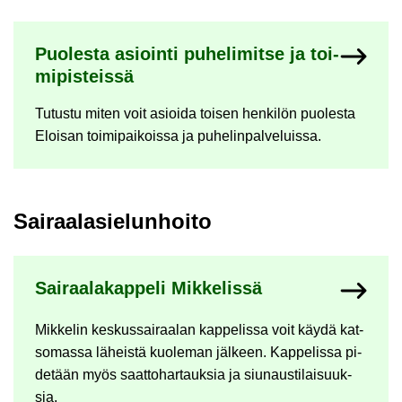
Puo­les­ta asioin­ti pu­he­li­mit­se ja toi­
mi­pis­teis­sä
Tu­tus­tu miten voit asioi­da toi­sen hen­ki­lön puo­les­ta
Eloi­san toi­mi­pai­kois­sa ja pu­he­lin­pal­ve­luis­sa.
Sai­raa­la­sie­lun­hoi­to
Sai­raa­la­kap­pe­li Mik­ke­lis­sä
Mik­ke­lin kes­kus­sai­raa­lan kap­pe­lis­sa voit käydä kat­
so­mas­sa lä­heis­tä kuo­le­man jäl­keen. Kap­pe­lis­sa pi­
de­tään myös saat­to­har­tauk­sia ja siu­naus­ti­lai­suuk­
sia.