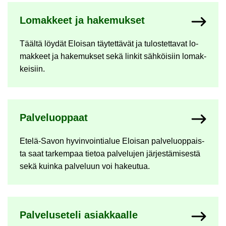
Lo­mak­keet ja ha­ke­muk­set
Tääl­tä löy­dät Eloi­san täy­tet­tä­vät ja tu­los­tet­ta­vat lo­
mak­keet ja ha­ke­muk­set sekä lin­kit säh­köi­siin lo­mak­
kei­siin.
Pal­ve­luop­paat
Etelä-​Savon hy­vin­voin­tia­lue Eloi­san pal­ve­luop­pais­
ta saat tar­kem­paa tie­toa pal­ve­lu­jen jär­jes­tä­mi­ses­tä
sekä kuin­ka pal­ve­luun voi ha­keu­tua.
Pal­ve­luse­te­li asiak­kaal­le