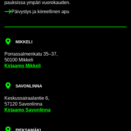
pauk­sis­sa ym­pä­ri vuo­ro­kau­den.
Päi­vys­tys ja kii­reel­li­nen apu
MIK­KE­LI
Por­ras­sal­men­ka­tu 35–37,
50100 Mik­ke­li
Kir­jaa­mo Mik­ke­li
SA­VON­LIN­NA
Kes­kus­sai­raa­lan­tie 6,
57120 Sa­von­lin­na
Kir­jaa­mo Sa­von­lin­na
PIEK­SA­MÄ­KI