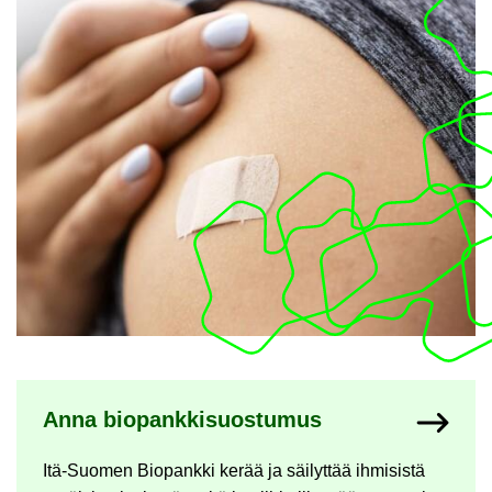
Ny­kyi­sen sivun ala­si­vut
Anna bio­pank­ki­suos­tu­mus
Itä-​Suomen Bio­pank­ki kerää ja säi­lyt­tää ih­mi­sis­tä