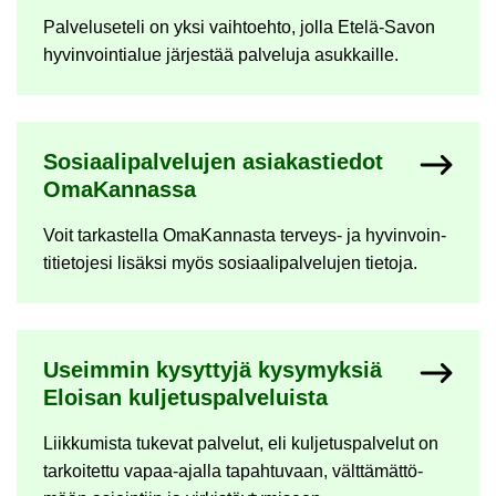
Pal­ve­luse­te­li on yksi vaih­toeh­to, jolla Etelä-​Savon
hy­vin­voin­tia­lue jär­jes­tää pal­ve­lu­ja asuk­kail­le.
So­si­aa­li­pal­ve­lu­jen asia­kas­tie­dot
Oma­Kan­nas­sa
Voit tar­kas­tel­la Oma­Kan­nas­ta terveys-​​ ja hy­vin­voin­
ti­tie­to­je­si li­säk­si myös so­si­aa­li­pal­ve­lu­jen tie­to­ja.
Useim­min ky­syt­ty­jä ky­sy­myk­siä
Eloi­san kul­je­tus­pal­ve­luis­ta
Liik­ku­mis­ta tu­ke­vat pal­ve­lut, eli kul­je­tus­pal­ve­lut on
tar­koi­tet­tu vapaa-​ajalla ta­pah­tu­vaan, vält­tä­mät­tö­