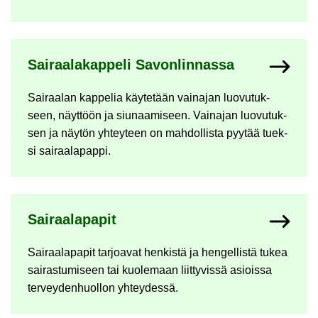
Sai­raa­la­kap­pe­li Sa­von­lin­nas­sa
Sai­raa­lan kap­pe­lia käy­te­tään vain­ajan luo­vu­tuk­
seen, näyt­töön ja siu­naa­mi­seen. Vain­ajan luo­vu­tuk­
sen ja näy­tön yh­tey­teen on mah­dol­lis­ta pyy­tää tuek­
si sai­raa­la­pap­pi.
Sai­raa­la­pa­pit
Sai­raa­la­pa­pit tar­joa­vat hen­kis­tä ja hen­gel­lis­tä tukea
sai­ras­tu­mi­seen tai kuo­le­maan liit­ty­vis­sä asiois­sa
ter­vey­den­huol­lon yh­tey­des­sä.