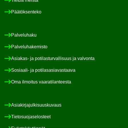
Tie­toa meis­tä
Pää­tök­sen­te­ko
Pal­ve­lu­ha­ku
Pal­ve­lu­ha­ke­mis­to
Asiakas-​ ja po­ti­las­tur­val­li­suus ja val­von­ta
Sosiaali-​ ja po­ti­las­asia­vas­taa­va
Oma il­moi­tus vaa­ra­ti­lan­tees­ta
Asia­kir­ja­jul­ki­suus­ku­vaus
Tie­to­suo­ja­se­los­teet