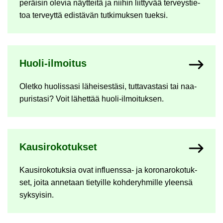
pe­räi­sin ole­via näyt­tei­tä ja nii­hin liit­ty­vää ter­veys­tie­
toa ter­veyt­tä edis­tä­vän tut­ki­muk­sen tuek­si.
Huoli-​ilmoitus
Olet­ko huo­lis­sa­si lä­hei­ses­tä­si, tut­ta­vas­ta­si tai naa­
pu­ris­ta­si? Voit lä­het­tää huoli-​ilmoituksen.
Kausi­ro­ko­tuk­set
Kausi­ro­ko­tuk­sia ovat influenssa-​ ja ko­ro­na­ro­ko­tuk­
set, joita an­ne­taan tie­tyil­le koh­de­ryh­mil­le yleen­sä
syk­syi­sin.