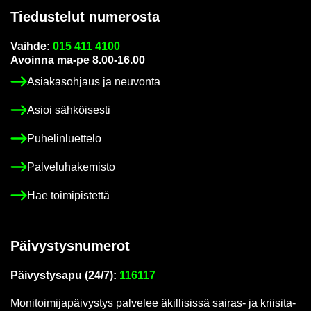
Tie­dus­te­lut nu­me­ros­ta
Vaih­de:
015 411 4100
Avoin­na ma-pe 8.00-16.00
Asia­kas­oh­jaus ja neu­von­ta
Asioi säh­köi­ses­ti
Pu­he­lin­luet­te­lo
Pal­ve­lu­ha­ke­mis­to
Hae toi­mi­pis­tet­tä
Päi­vys­tys­nu­me­rot
Päi­vys­tys­a­pu (24/7):
116117
Mo­ni­toi­mi­ja­päi­vys­tys pal­ve­lee äkil­li­sis­sä sairas-​ ja krii­si­ta­