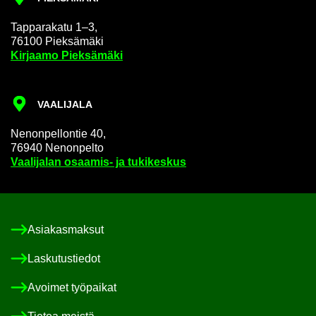
Tap­pa­ra­ka­tu 1–3,
76100 Piek­sä­mä­ki
Kir­jaa­mo Piek­sä­mä­ki
VAA­LI­JA­LA
Ne­non­pel­lon­tie 40,
76940 Ne­non­pel­to
Vaa­li­ja­lan osaamis-​ ja tu­ki­kes­kus
Asia­kas­mak­sut
Las­ku­tus­tie­dot
Avoi­met työ­pai­kat