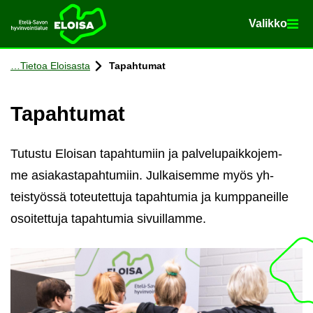
Va­lik­ko
Va­lik­ko
Etusi­vu
Siir­ry si­säl­töön
Tie­toa Eloi­sas­ta
Ta­pah­tu­mat
Ta­pah­tu­mat
Tu­tus­tu Eloi­san ta­pah­tu­miin ja pal­ve­lu­paik­ko­jem­
me asia­kas­ta­pah­tu­miin. Jul­kai­sem­me myös yh­
teis­työs­sä to­teu­tet­tu­ja ta­pah­tu­mia ja kump­pa­neil­le
osoi­tet­tu­ja ta­pah­tu­mia si­vuil­lam­me.