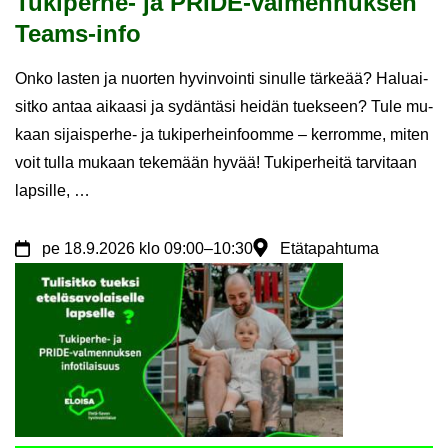
Tukiperhe-​ ja PRIDE-​valmennuksen
Teams-​info
Onko las­ten ja nuor­ten hy­vin­voin­ti si­nul­le tär­ke­ää? Ha­luai­
sit­ko antaa ai­kaa­si ja sy­dän­tä­si hei­dän tuek­seen? Tule mu­
kaan sijaisperhe-​ ja tu­ki­per­hein­foom­me – ker­rom­me, miten
voit tulla mu­kaan te­ke­mään hyvää! Tu­ki­per­hei­tä tar­vi­taan
lap­sil­le, …
pe
18.9.2026
klo 09:00
–
10:30
Etätapahtuma