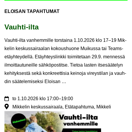
ELOI­SAN TA­PAH­TU­MAT
Vauhti-​ilta
Vauhti-​ilta van­hem­mil­le tors­tai­na 1.10.2026 klo 17–19 Mik­
ke­lin kes­kus­sai­raa­lan ko­kous­huo­ne Mui­kus­sa tai Teams-​
etäyhteydellä. Etäyh­teys­link­ki toi­mi­te­taan 29.9. men­nes­sä
il­moit­tau­tu­neil­le säh­kö­pos­tit­se. Tie­toa las­ten it­se­sää­te­lyn
ke­hi­tyk­ses­tä sekä konkreet­ti­sia kei­no­ja vi­reys­ti­lan ja vauh­
din sää­te­le­mi­sek­si Eloi­san …
to
1.10.2026
klo 17:00
–
19:00
Mikkelin keskussairaala, Etätapahtuma, Mikkeli