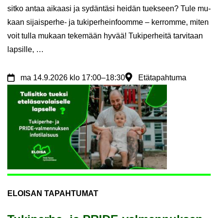
sit­ko antaa ai­kaa­si ja sy­dän­tä­si hei­dän tuek­seen? Tule mu­
kaan sijaisperhe-​ ja tu­ki­per­hein­foom­me – ker­rom­me, miten
voit tulla mu­kaan te­ke­mään hyvää! Tu­ki­per­hei­tä tar­vi­taan
lap­sil­le, …
ma
14.9.2026
klo 17:00
–
18:30
Etätapahtuma
ELOI­SAN TA­PAH­TU­MAT