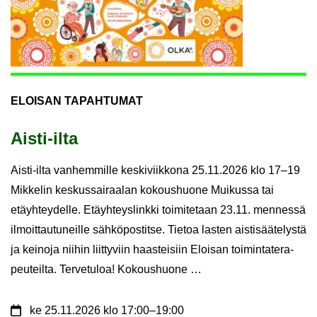
ELOI­SAN TA­PAH­TU­MAT
Aisti-​ilta
Aisti-​ilta van­hem­mil­le kes­ki­viik­ko­na 25.11.2026 klo 17–19
Mik­ke­lin kes­kus­sai­raa­lan ko­kous­huo­ne Mui­kus­sa tai
etäyh­tey­del­le. Etäyh­teys­link­ki toi­mi­te­taan 23.11. men­nes­sä
il­moit­tau­tu­neil­le säh­kö­pos­tit­se. Tie­toa las­ten ais­ti­sää­te­lys­tä
ja kei­no­ja nii­hin liit­ty­viin haas­tei­siin Eloi­san toi­min­ta­te­ra­
peu­teil­ta. Ter­ve­tu­loa! Ko­kous­huo­ne …
ke
25.11.2026
klo 17:00
–
19:00