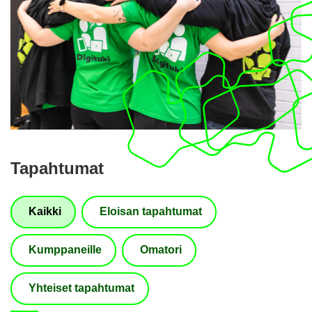
Ta­pah­tu­mat
Kaik­ki
Eloi­san ta­pah­tu­mat
Kump­pa­neil­le
Oma­to­ri
Yh­tei­set ta­pah­tu­mat