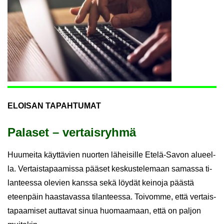
ELOI­SAN TA­PAH­TU­MAT
Pa­la­set – ver­tais­ryh­mä
Huu­mei­ta käyt­tä­vien nuor­ten lä­hei­sil­le Etelä-​Savon alu­eel­
la. Ver­tais­ta­paa­mis­sa pää­set kes­kus­te­le­maan sa­mas­sa ti­
lan­tees­sa ole­vien kans­sa sekä löy­dät kei­no­ja pääs­tä
eteen­päin haas­ta­vas­sa ti­lan­tees­sa. Toi­vom­me, että ver­tais­
ta­paa­mi­set aut­ta­vat sinua huo­maa­maan, että on pal­jon