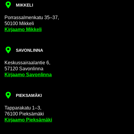
MIK­KE­LI
Por­ras­sal­men­ka­tu 35–37,
50100 Mik­ke­li
Kir­jaa­mo Mik­ke­li
SA­VON­LIN­NA
Kes­kus­sai­raa­lan­tie 6,
57120 Sa­von­lin­na
Kir­jaa­mo Sa­von­lin­na
PIEK­SA­MÄ­KI
Tap­pa­ra­ka­tu 1–3,
76100 Piek­sä­mä­ki
Kir­jaa­mo Piek­sä­mä­ki