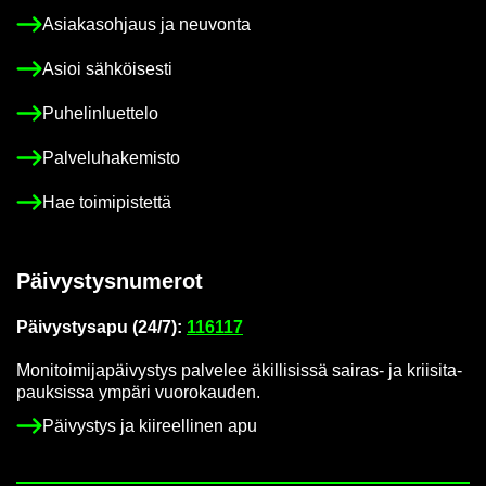
Asia­kas­oh­jaus ja neu­von­ta
Asioi säh­köi­ses­ti
Pu­he­lin­luet­te­lo
Pal­ve­lu­ha­ke­mis­to
Hae toi­mi­pis­tet­tä
Päi­vys­tys­nu­me­rot
Päi­vys­tys­a­pu (24/7):
116117
Mo­ni­toi­mi­ja­päi­vys­tys pal­ve­lee äkil­li­sis­sä sairas-​ ja krii­si­ta­
pauk­sis­sa ym­pä­ri vuo­ro­kau­den.
Päi­vys­tys ja kii­reel­li­nen apu