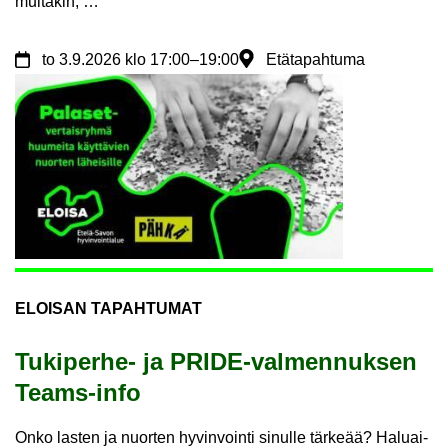
mui­ta­kin, …
to
3.9.2026
klo 17:00
–
19:00
Etätapahtuma
ELOI­SAN TA­PAH­TU­MAT
Tukiperhe-​ ja PRIDE-​valmennuksen
Teams-​info
Onko las­ten ja nuor­ten hy­vin­voin­ti si­nul­le tär­ke­ää? Ha­luai­