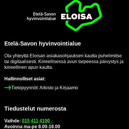
Etusi­vu
Etelä-​Savon hy­vin­voin­tia­lue
Ota yh­teyt­tä Eloi­san asia­kas­oh­jauk­sen kaut­ta pu­he­li­mit­se
tai di­gi­taa­li­ses­ti. Kii­reel­li­ses­sä avun tar­pees­sa päi­vys­tys ja
kii­reel­li­nen apun kaut­ta.
Hal­lin­nol­li­set asiat:
Tie­to­pyyn­nöt: Ar­kis­to ja Kir­jaa­mo
Tie­dus­te­lut nu­me­ros­ta
Vaih­de:
015 411 4100
Avoin­na ma-pe 8.00-16.00