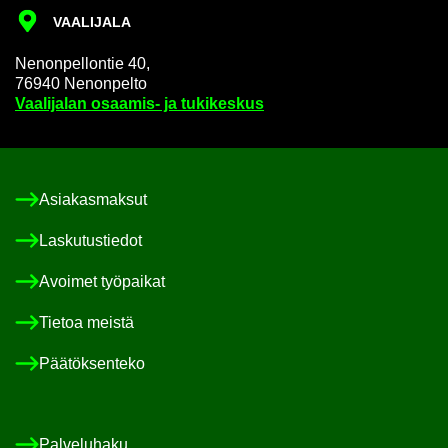
VAA­LI­JA­LA
Ne­non­pel­lon­tie 40,
76940 Ne­non­pel­to
Vaa­li­ja­lan osaamis-​ ja tu­ki­kes­kus
Asia­kas­mak­sut
Las­ku­tus­tie­dot
Avoi­met työ­pai­kat
Tie­toa meis­tä
Pää­tök­sen­te­ko
Pal­ve­lu­ha­ku