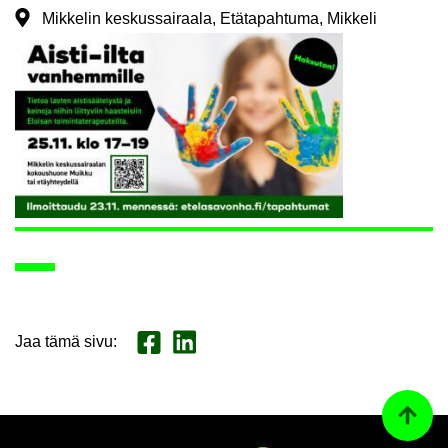
Mikkelin keskussairaala, Etätapahtuma, Mikkeli
Jaa tämä sivu
:
Jaa Face­book
Jaa Lin­ke­dI­nis­sä
Ta­kai­s