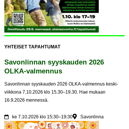
YH­TEI­SET TA­PAH­TU­MAT
Sa­von­lin­nan syys­kau­den 2026
OLKA-​valmennus
Sa­von­lin­nan syys­kau­den 2026 OLKA-​valmennus kes­ki­
viik­ko­na 7.10.2026 klo 15.30–19.30. Hae mu­kaan
16.9.2026 men­nes­sä.
ke
7.10.2026
klo 15:30
–
19:30
Savonlinna