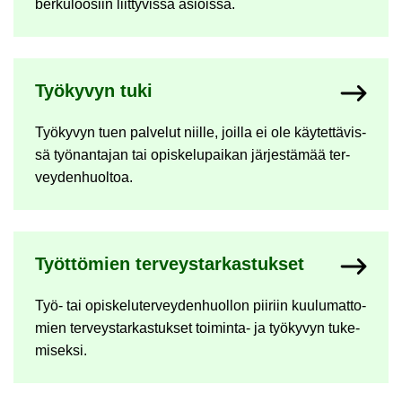
ber­ku­loo­siin liit­ty­vis­sä asiois­sa.
Työ­ky­vyn tuki
Työ­ky­vyn tuen pal­ve­lut niil­le, joil­la ei ole käy­tet­tä­vis­
sä työ­nan­ta­jan tai opis­ke­lu­pai­kan jär­jes­tä­mää ter­
vey­den­huol­toa.
Työt­tö­mien ter­veys­tar­kas­tuk­set
Työ- tai opis­ke­lu­ter­vey­den­huol­lon pii­riin kuu­lu­mat­to­
mien ter­veys­tar­kas­tuk­set toiminta-​ ja työ­ky­vyn tu­ke­
mi­sek­si.