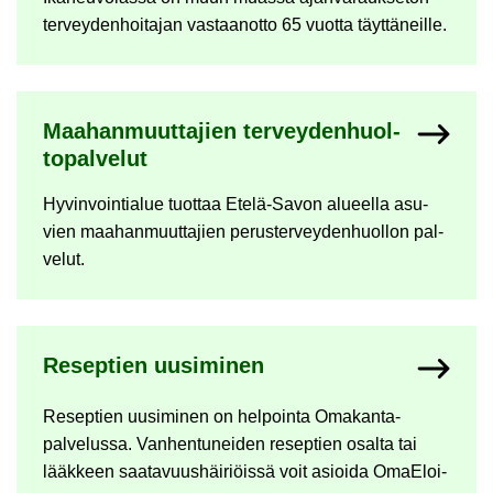
ter­vey­den­hoi­ta­jan vas­taan­ot­to 65 vuot­ta täyt­tä­neil­le.
Maa­han­muut­ta­jien ter­vey­den­huol­
to­pal­ve­lut
Hy­vin­voin­tia­lue tuot­taa Etelä-​Savon alu­eel­la asu­
vien maa­han­muut­ta­jien pe­rus­ter­vey­den­huol­lon pal­
ve­lut.
Re­sep­tien uusi­mi­nen
Re­sep­tien uusi­mi­nen on hel­poin­ta Omakanta-​
palvelussa. Van­hen­tu­nei­den re­sep­tien osal­ta tai
lääk­keen saa­ta­vuus­häi­riöis­sä voit asioi­da OmaE­loi­