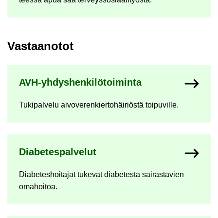
Vas­taa­no­tot
AVH-​yhdyshenkilötoiminta
Tu­ki­pal­ve­lu ai­vo­ve­ren­kier­to­häi­riös­tä toi­pu­vil­le.
Dia­be­tes­pal­ve­lut
Dia­be­tes­hoi­ta­jat tu­ke­vat dia­be­tes­ta sai­ras­ta­vien
oma­hoi­toa.