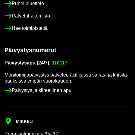
Pu­he­lin­luet­te­lo
Pal­ve­lu­ha­ke­mis­to
Hae toi­mi­pis­tet­tä
Päi­vys­tys­nu­me­rot
Päi­vys­tys­a­pu (24/7):
116117
Mo­ni­toi­mi­ja­päi­vys­tys pal­ve­lee äkil­li­sis­sä sairas-​ ja krii­si­ta­
pauk­sis­sa ym­pä­ri vuo­ro­kau­den.
Päi­vys­tys ja kii­reel­li­nen apu
MIK­KE­LI
Por­ras­sal­men­ka­tu 35–37,