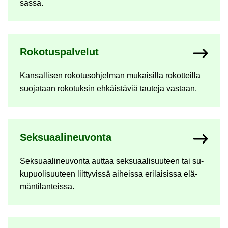
sas­sa.
Ro­ko­tus­pal­ve­lut
Kan­sal­li­sen ro­ko­tus­oh­jel­man mu­kai­sil­la ro­kot­teil­la
suo­ja­taan ro­ko­tuk­sin eh­käis­tä­viä tau­te­ja vas­taan.
Sek­su­aa­li­neu­von­ta
Sek­su­aa­li­neu­von­ta aut­taa sek­su­aa­li­suu­teen tai su­
ku­puo­li­suu­teen liit­ty­vis­sä ai­heis­sa eri­lai­sis­sa elä­
män­ti­lan­teis­sa.