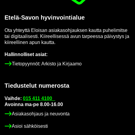
Etelä-​Savon hy­vin­voin­tia­lue
Ota yh­teyt­tä Eloi­san asia­kas­oh­jauk­sen kaut­ta pu­he­li­mit­se
tai di­gi­taa­li­ses­ti. Kii­reel­li­ses­sä avun tar­pees­sa päi­vys­tys ja
kii­reel­li­nen apun kaut­ta.
Hal­lin­nol­li­set asiat:
Tie­to­pyyn­nöt: Ar­kis­to ja Kir­jaa­mo
Tie­dus­te­lut nu­me­ros­ta
Vaih­de:
015 411 4100
Avoin­na ma-pe 8.00-16.00
Asia­kas­oh­jaus ja neu­von­ta
Asioi säh­köi­ses­ti