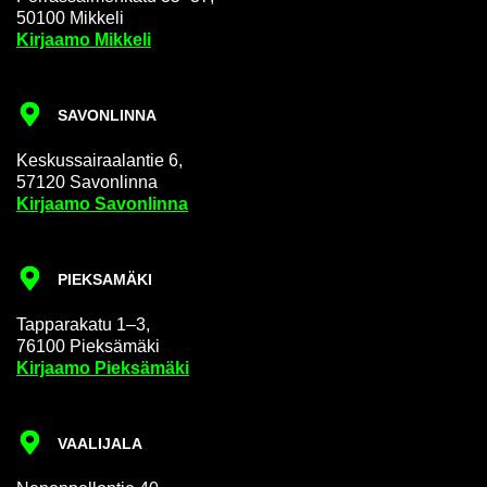
50100 Mik­ke­li
Kir­jaa­mo Mik­ke­li
SA­VON­LIN­NA
Kes­kus­sai­raa­lan­tie 6,
57120 Sa­von­lin­na
Kir­jaa­mo Sa­von­lin­na
PIEK­SA­MÄ­KI
Tap­pa­ra­ka­tu 1–3,
76100 Piek­sä­mä­ki
Kir­jaa­mo Piek­sä­mä­ki
VAA­LI­JA­LA