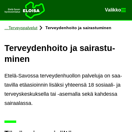
Va­lik­ko
Va­lik­ko
Etusi­vu
Siir­ry si­säl­töön
Ter­veys­pal­ve­lut
Ter­vey­den­hoi­to ja sai­ras­tu­mi­nen
Ter­vey­den­hoi­to ja sai­ras­tu­
mi­nen
Etelä-​Savossa ter­vey­den­huol­lon pal­ve­lu­ja on saa­
ta­vil­la etä­asioin­nin li­säk­si yh­teen­sä 18 sosiaali-​ ja
ter­veys­kes­kuk­sel­la tai -​asemalla sekä kah­des­sa
sai­raa­las­sa.