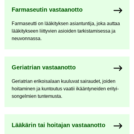
Far­ma­seu­tin vas­taan­ot­to
Far­ma­seut­ti on lää­ki­tyk­sen asian­tun­ti­ja, joka aut­taa
lää­ki­tyk­seen liit­ty­vien asioi­den tar­kis­ta­mi­ses­sa ja
neu­von­nas­sa.
Ge­riat­rian vas­taan­ot­to
Ge­riat­rian eri­koi­sa­laan kuu­lu­vat sai­rau­det, joi­den
hoi­ta­mi­nen ja kun­tou­tus vaa­tii ikään­ty­nei­den eri­tyi­
son­gel­mien tun­te­mus­ta.
Lää­kä­rin tai hoi­ta­jan vas­taan­ot­to