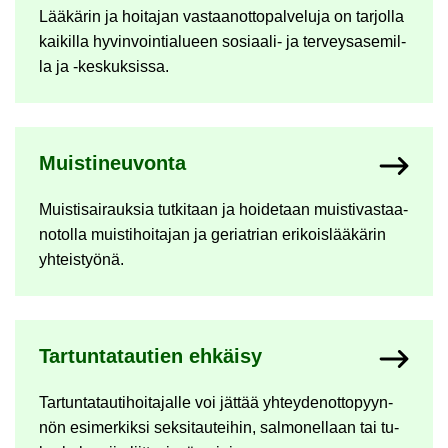
Lää­kä­rin ja hoi­ta­jan vas­taan­ot­to­pal­ve­lu­ja on tar­jol­la
kai­kil­la hy­vin­voin­tia­lu­een sosiaali-​ ja ter­veys­a­se­mil­
la ja -​keskuksissa.
Muis­ti­neu­von­ta
Muis­ti­sai­rauk­sia tut­ki­taan ja hoi­de­taan muis­ti­vas­taa­
no­tol­la muis­ti­hoi­ta­jan ja ge­riat­rian eri­kois­lää­kä­rin
yh­teis­työ­nä.
Tar­tun­ta­tau­tien eh­käi­sy
Tar­tun­ta­tau­ti­hoi­ta­jal­le voi jät­tää yh­tey­den­ot­to­pyyn­
nön esi­mer­kik­si sek­si­tau­tei­hin, sal­mo­nel­laan tai tu­