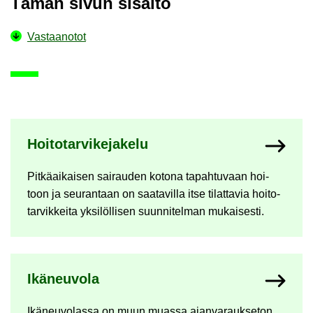
Tämän sivun si­säl­tö
Vas­taa­no­tot
Ny­kyi­sen sivun ala­si­vut
Hoi­to­tar­vi­ke­ja­ke­lu
Pit­kä­ai­kai­sen sai­rau­den ko­to­na ta­pah­tu­vaan hoi­
toon ja seu­ran­taan on saa­ta­vil­la itse ti­lat­ta­via hoi­to­
tar­vik­kei­ta yk­si­löl­li­sen suun­ni­tel­man mu­kai­ses­ti.
Ikä­neu­vo­la
Ikä­neu­vo­las­sa on muun muas­sa ajan­va­rauk­se­ton