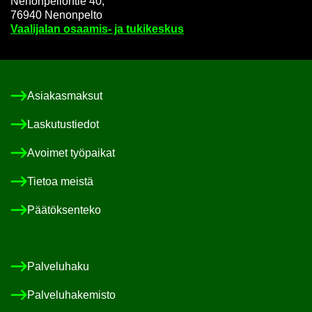
Ne­non­pel­lon­tie 40,
76940 Ne­non­pel­to
Vaa­li­ja­lan osaamis-​ ja tu­ki­kes­kus
Asia­kas­mak­sut
Las­ku­tus­tie­dot
Avoi­met työ­pai­kat
Tie­toa meis­tä
Pää­tök­sen­te­ko
Pal­ve­lu­ha­ku
Pal­ve­lu­ha­ke­mis­to