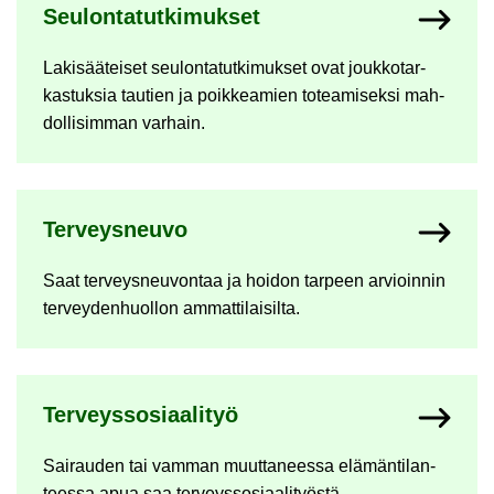
Seu­lon­ta­tut­ki­muk­set
La­ki­sää­tei­set seu­lon­ta­tut­ki­muk­set ovat jouk­ko­tar­
kas­tuk­sia tau­tien ja poik­kea­mien to­tea­mi­sek­si mah­
dol­li­sim­man var­hain.
Ter­veys­neu­vo
Saat ter­veys­neu­von­taa ja hoi­don tar­peen ar­vioin­nin
ter­vey­den­huol­lon am­mat­ti­lai­sil­ta.
Ter­veys­so­si­aa­li­työ
Sai­rau­den tai vam­man muut­ta­nees­sa elä­män­ti­lan­
tees­sa apua saa ter­veys­so­si­aa­li­työs­tä.