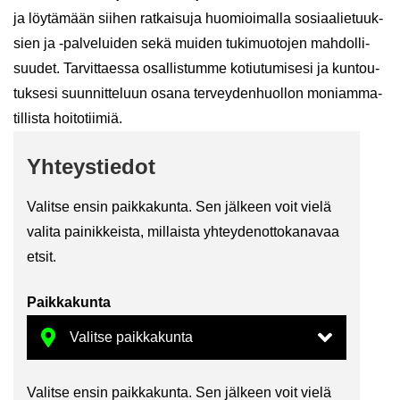
ja löy­tä­mään sii­hen rat­kai­su­ja huo­mioi­mal­la so­si­aa­lie­tuuk­
sien ja -​palveluiden sekä mui­den tu­ki­muo­to­jen mah­dol­li­
suu­det. Tar­vit­taes­sa osal­lis­tum­me ko­tiu­tu­mi­se­si ja kun­tou­
tuk­se­si suun­nit­te­luun osana ter­vey­den­huol­lon mo­niam­ma­
til­lis­ta hoi­to­tii­miä.
Yh­teys­tie­dot
Va­lit­se ensin paik­ka­kun­ta. Sen jäl­keen voit vielä
va­li­ta pai­nik­keis­ta, mil­lais­ta yh­tey­den­ot­to­ka­na­vaa
etsit.
Paik­ka­kun­ta
Va­lit­se ensin paik­ka­kun­ta. Sen jäl­keen voit vielä