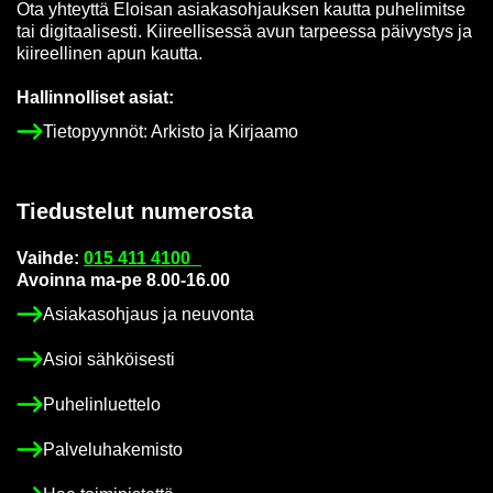
Ota yh­teyt­tä Eloi­san asia­kas­oh­jauk­sen kaut­ta pu­he­li­mit­se
tai di­gi­taa­li­ses­ti. Kii­reel­li­ses­sä avun tar­pees­sa päi­vys­tys ja
kii­reel­li­nen apun kaut­ta.
Hal­lin­nol­li­set asiat:
Tie­to­pyyn­nöt: Ar­kis­to ja Kir­jaa­mo
Tie­dus­te­lut nu­me­ros­ta
Vaih­de:
015 411 4100
Avoin­na ma-pe 8.00-16.00
Asia­kas­oh­jaus ja neu­von­ta
Asioi säh­köi­ses­ti
Pu­he­lin­luet­te­lo
Pal­ve­lu­ha­ke­mis­to