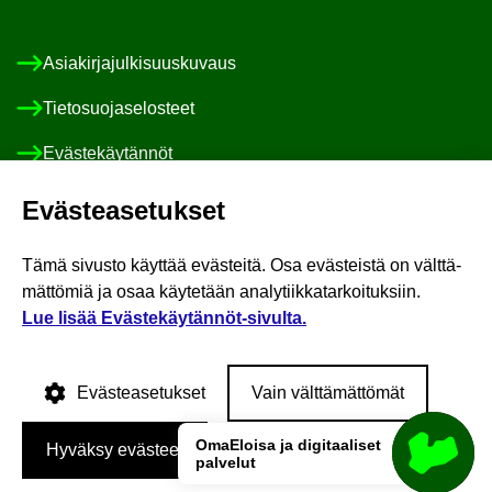
Asia­kir­ja­jul­ki­suus­ku­vaus
Tie­to­suo­ja­se­los­teet
Eväs­te­käy­tän­nöt
Saa­vu­tet­ta­vuus­se­los­te
Eväs­tea­se­tuk­set
Pa­lau­te
Tämä si­vus­to käyt­tää eväs­tei­tä. Osa eväs­teis­tä on vält­tä­
mät­tö­miä ja osaa käy­te­tään ana­ly­tiik­ka­tar­koi­tuk­siin.
Seuraa Eloisaa somessa
:
Lue lisää Evästekäytännöt-​sivulta.
Face­book
Ins­ta­gram
Eloi­sa Face­boo­kis­sa
Eloi­sa Ins­ta­gra­mis­sa
Lin­ke­dIn
You­Tu­be
Eloi­sa Lin­ke­dI­nis­sä
Eloi­sa You­Tu­bes­sa
Eväs­tea­se­tuk­set
Vain vält­tä­mät­tö­mät
OmaE­loi­sa ja di­gi­taa­li­set
Hy­väk­sy eväs­teet
pal­ve­lut