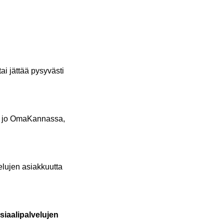
i jät­tää py­sy­väs­ti
­vät jo Oma­Kan­nas­sa,
e­lu­jen asiak­kuut­ta
­aa­li­pal­ve­lu­jen