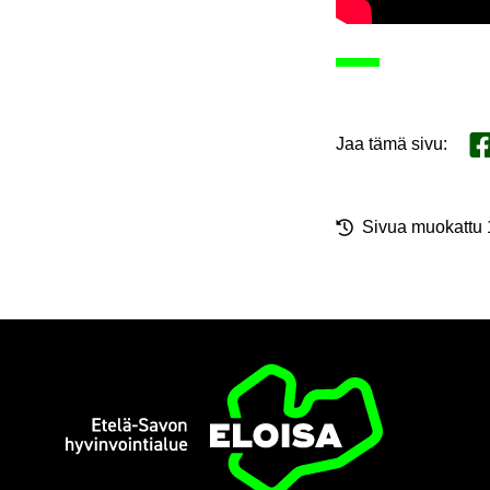
Jaa tämä sivu
:
Ja
Sivua muo­kat­tu
Etusi­vu