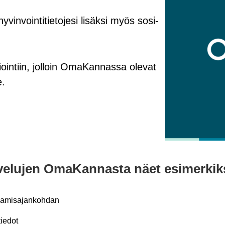
in­voin­ti­tie­to­je­si li­säk­si myös so­si­
iointiin, jol­loin Oma­Kan­nas­sa ole­vat
e.
al­ve­lu­jen Oma­Kan­nas­ta näet esi­mer­kik­
a­mi­sa­jan­koh­dan
ie­dot