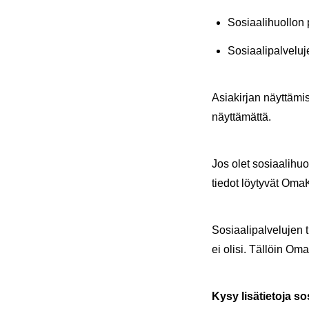
So­si­aa­li­huol­lon
So­si­aa­li­pal­ve­lu
Asia­kir­jan näyt­tä­mi
näyt­tä­mät­tä.
Jos olet so­si­aa­li­huo
tie­dot löy­ty­vät Oma­K
So­si­aa­li­pal­ve­lu­je
ei olisi. Täl­löin Oma­
Kysy li­sä­tie­to­ja so