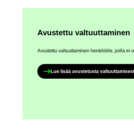
Avus­tet­tu val­tuut­ta­mi­nen
Avus­tet­tu val­tuut­ta­mi­nen hen­ki­löil­le, joil­la ei o
Lue lisää avus­te­tus­ta val­tuut­ta­mi­ses­