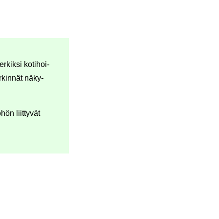
­kik­si ko­ti­hoi­
­kin­nät nä­ky­
hön liit­ty­vät