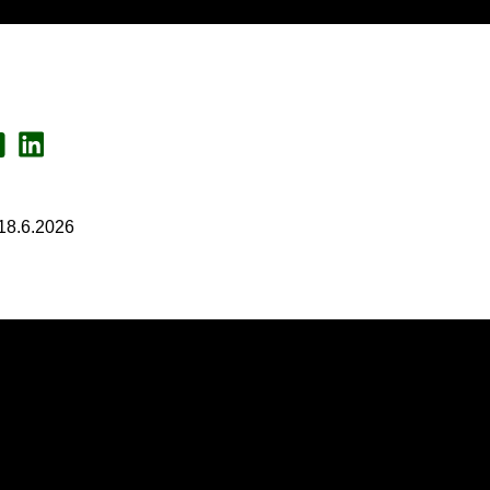
a Face­book
Jaa Lin­ke­dI­nis­sä
 18.6.2026