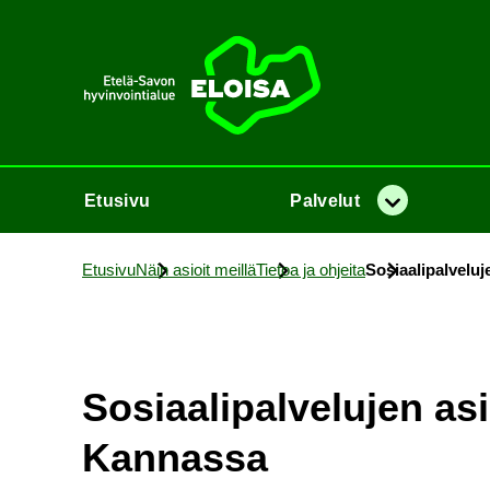
Etusi­vu
Etusi­vu
Pal­ve­lut
Va­lik­ko
Etusi­vu
Näin asioit meil­lä
Tie­toa ja oh­jei­ta
So­si­aa­li­pal­ve­
So­si­aa­li­pal­ve­lu­jen 
Kan­nas­sa