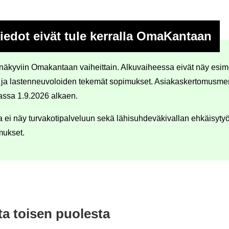
tie­dot eivät tule ker­ral­la Oma­Kan­taan
 nä­ky­viin Oma­kan­taan vai­heit­tain. Al­ku­vai­hees­sa eivät näy esi­mer
 ja las­ten­neu­vo­loi­den te­ke­mät so­pi­muk­set. Asia­kas­ker­to­mus­mer
s­sa 1.9.2026 al­kaen.
 näy tur­va­ko­ti­pal­ve­luun sekä lä­hi­suh­de­vä­ki­val­lan eh­käi­sy­työ­
­muk­set.
a toi­sen puo­les­ta