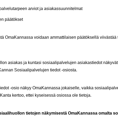
 pal­ve­lu­tar­peen ar­viot ja asia­kas­suun­ni­tel­mat
­jen pää­tök­set
s­tä Oma­Kan­nas­sa voi­daan am­mat­ti­lai­sen pää­tök­sel­lä vii­väs­tää ta
l­lon asia­kas ja kun­ta­si so­si­aa­li­pal­ve­lu­jen asia­kas­tie­dot nä­ky
an­nan So­si­aa­li­pal­ve­lu­jen tie­dot -​osiosta.
n tie­dot -osio näkyy Oma­Kan­nas­sa jo­kai­sel­le, vaik­ka so­si­aa­li­pal­v
Kan­ta ker­too, ettei ky­sei­ses­sä osios­sa ole tie­to­ja.
­si­aa­li­huol­lon tie­to­jen nä­ky­mi­ses­tä Oma­Kan­nas­sa omal­ta so­si