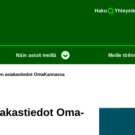
Haku
Yh­teys­ti
Näin
asioit
meil­lä
Meil­le
töi­hi
Va­lik­ko
lu­jen asia­kas­tie­dot Oma­Kan­nas­sa
asia­kas­tie­dot Oma­