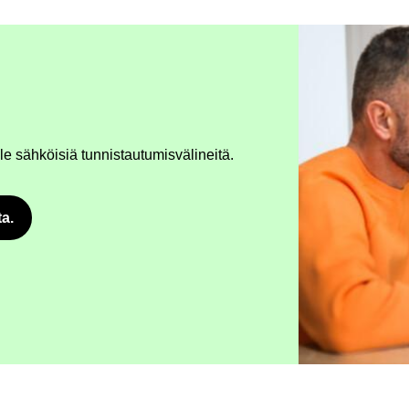
le säh­köi­siä tun­nis­tau­tu­mis­vä­li­nei­tä.
ta.