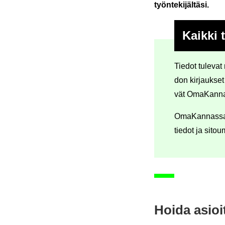
työn­te­ki­jäl­tä­si.
Kaik­ki 
Tie­dot tu­le­vat
don kir­jauk­set
vät Oma­Kan­na
Oma­Kan­nas­sa ei
tie­dot ja si­tou
Hoida asioi­t