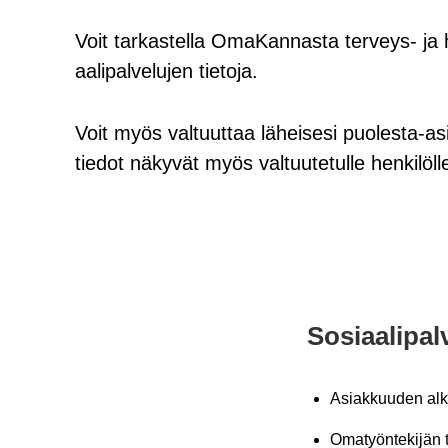
Voit tar­kas­tel­la Oma­Kan­nas­ta terveys-​ ja hy­v
aa­li­pal­ve­lu­jen tie­to­ja.
Voit myös val­tuut­taa lä­hei­se­si puolesta-​as
tie­dot nä­ky­vät myös val­tuu­te­tul­le hen­ki­löl­l
So­si­aa­li­p
Asiak­kuu­den al­k
Oma­työn­te­ki­jän t