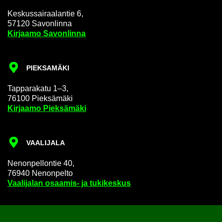
Kes­kus­sai­raa­lan­tie 6,
57120 Sa­von­lin­na
Kir­jaa­mo Sa­von­lin­na
PIEK­SA­MÄ­KI
Tap­pa­ra­ka­tu 1–3,
76100 Piek­sä­mä­ki
Kir­jaa­mo Piek­sä­mä­ki
VAA­LI­JA­LA
Ne­non­pel­lon­tie 40,
76940 Ne­non­pel­to
Vaa­li­ja­lan osaamis-​ ja tu­ki­kes­kus