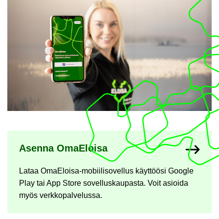
Ny­kyi­sen sivun ala­si­vut
Asen­na OmaE­loi­sa
Lataa OmaEloisa-​​mobiilisovellus käyt­töö­si Google
Play tai App Store so­vel­lus­kau­pas­ta. Voit asioi­da
myös verk­ko­pal­ve­lus­sa.