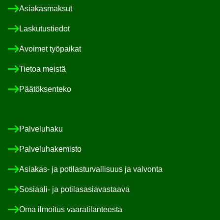
Asia­kas­mak­sut
Las­ku­tus­tie­dot
Avoi­met työ­pai­kat
Tie­toa meis­tä
Pää­tök­sen­te­ko
Pal­ve­lu­ha­ku
Pal­ve­lu­ha­ke­mis­to
Asiakas-​ ja po­ti­las­tur­val­li­suus ja val­von­ta
Sosiaali-​ ja po­ti­las­asia­vas­taa­va
Oma il­moi­tus vaa­ra­ti­lan­tees­ta