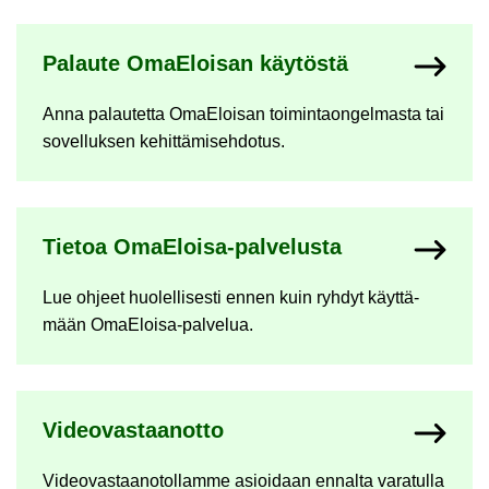
Pa­lau­te OmaE­loi­san käy­tös­tä
Anna pa­lau­tet­ta OmaE­loi­san toi­min­taon­gel­mas­ta tai
so­vel­luk­sen ke­hit­tä­mi­seh­do­tus.
Tie­toa OmaEloisa-​palvelusta
Lue oh­jeet huo­lel­li­ses­ti ennen kuin ryh­dyt käyt­tä­
mään OmaEloisa-​palvelua.
Vi­deo­vas­taan­ot­to
Vi­deo­vas­taa­no­tol­lam­me asioi­daan en­nal­ta va­ra­tul­la