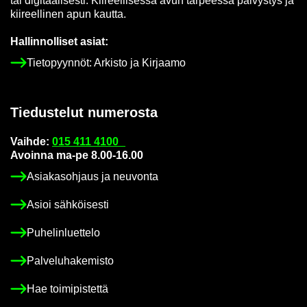
tai di­gi­taa­li­ses­ti. Kii­reel­li­ses­sä avun tar­pees­sa päi­vys­tys ja
kii­reel­li­nen apun kaut­ta.
Hal­lin­nol­li­set asiat:
Tie­to­pyyn­nöt: Ar­kis­to ja Kir­jaa­mo
Tie­dus­te­lut nu­me­ros­ta
Vaih­de:
015 411 4100
Avoin­na ma-pe 8.00-16.00
Asia­kas­oh­jaus ja neu­von­ta
Asioi säh­köi­ses­ti
Pu­he­lin­luet­te­lo
Pal­ve­lu­ha­ke­mis­to
Hae toi­mi­pis­tet­tä