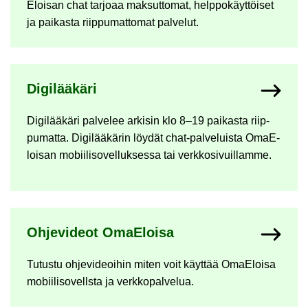
Eloi­san chat tar­jo­aa mak­sut­to­mat, help­po­käyt­töi­set
ja pai­kas­ta riip­pu­mat­to­mat pal­ve­lut.
Di­gi­lää­kä­ri
Di­gi­lää­kä­ri pal­ve­lee ar­ki­sin klo 8–19 pai­kas­ta riip­
pu­mat­ta. Di­gi­lää­kä­rin löy­dät chat-​palveluista OmaE­
loi­san mo­bii­li­so­vel­luk­ses­sa tai verk­ko­si­vuil­lam­me.
Oh­je­vi­deot OmaE­loi­sa
Tu­tus­tu oh­je­vi­deoi­hin miten voit käyt­tää OmaE­loi­sa
mo­bii­li­so­vells­ta ja verk­ko­pal­ve­lua.