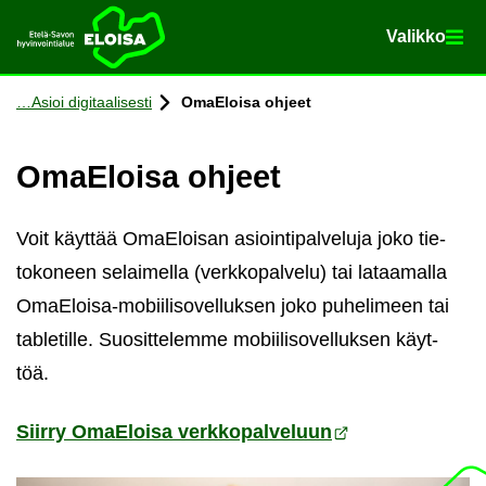
Va­lik­ko
Va­lik­ko
Etusi­vu
Siir­ry si­säl­töön
Asioi di­gi­taa­li­ses­ti
OmaE­loi­sa oh­jeet
OmaE­loi­sa oh­jeet
Voit käyt­tää OmaE­loi­san asioin­ti­pal­ve­lu­ja joko tie­
to­ko­neen se­lai­mel­la (verk­ko­pal­ve­lu) tai la­taa­mal­la
OmaEloisa-​mobiilisovelluksen joko pu­he­li­meen tai
table­til­le. Suo­sit­te­lem­me mo­bii­li­so­vel­luk­sen käyt­
töä.
Siir­ry OmaE­loi­sa verk­ko­pal­ve­luun