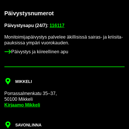
Päi­vys­tys­nu­me­rot
Päi­vys­tys­a­pu (24/7):
116117
Mo­ni­toi­mi­ja­päi­vys­tys pal­ve­lee äkil­li­sis­sä sairas-​ ja krii­si­ta­
pauk­sis­sa ym­pä­ri vuo­ro­kau­den.
Päi­vys­tys ja kii­reel­li­nen apu
MIK­KE­LI
Por­ras­sal­men­ka­tu 35–37,
50100 Mik­ke­li
Kir­jaa­mo Mik­ke­li
SA­VON­LIN­NA