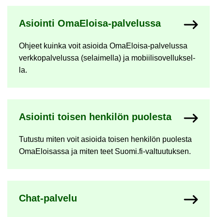
Asioin­ti OmaEloisa-​palvelussa
Oh­jeet kuin­ka voit asioi­da OmaEloisa-​palvelussa
verk­ko­pal­ve­lus­sa (se­lai­mel­la) ja mo­bii­li­so­vel­luk­sel­
la.
Asioin­ti toi­sen hen­ki­lön puo­les­ta
Tu­tus­tu miten voit asioi­da toi­sen hen­ki­lön puo­les­ta
OmaE­loi­sas­sa ja miten teet Suomi.fi-​valtuutuksen.
Chat-​palvelu