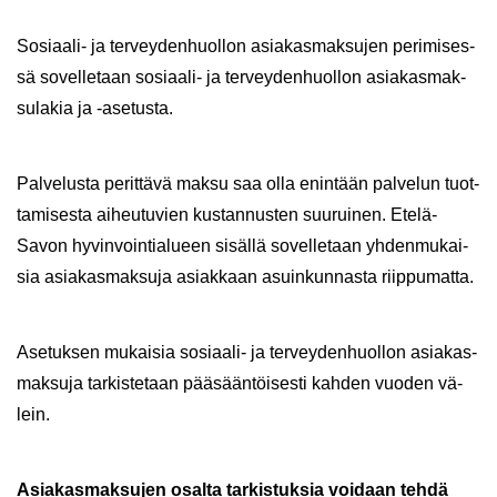
Sosiaali-​ ja ter­vey­den­huol­lon asia­kas­mak­su­jen pe­ri­mi­ses­
sä so­vel­le­taan sosiaali-​ ja ter­vey­den­huol­lon asia­kas­mak­
su­la­kia ja -​asetusta.
Pal­ve­lus­ta pe­rit­tä­vä maksu saa olla enin­tään pal­ve­lun tuot­
ta­mi­ses­ta ai­heu­tu­vien kus­tan­nus­ten suu­rui­nen. Etelä-​
Savon hy­vin­voin­tia­lu­een si­säl­lä so­vel­le­taan yh­den­mu­kai­
sia asia­kas­mak­su­ja asiak­kaan asuin­kun­nas­ta riip­pu­mat­ta.
Ase­tuk­sen mu­kai­sia sosiaali-​ ja ter­vey­den­huol­lon asia­kas­
mak­su­ja tar­kis­te­taan pää­sään­töi­ses­ti kah­den vuo­den vä­
lein.
Asia­kas­mak­su­jen osal­ta tar­kis­tuk­sia voi­daan tehdä