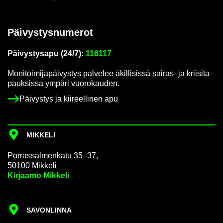
Päi­vys­tys­nu­me­rot
Päi­vys­tys­a­pu (24/7):
116117
Mo­ni­toi­mi­ja­päi­vys­tys pal­ve­lee äkil­li­sis­sä sairas-​ ja krii­si­ta­
pauk­sis­sa ym­pä­ri vuo­ro­kau­den.
Päi­vys­tys ja kii­reel­li­nen apu
MIK­KE­LI
Por­ras­sal­men­ka­tu 35–37,
50100 Mik­ke­li
Kir­jaa­mo Mik­ke­li
SA­VON­LIN­NA