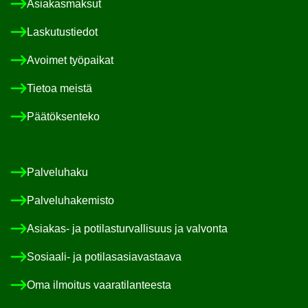
Asia­kas­mak­sut
Las­ku­tus­tie­dot
Avoi­met työ­pai­kat
Tie­toa meis­tä
Pää­tök­sen­te­ko
Pal­ve­lu­ha­ku
Pal­ve­lu­ha­ke­mis­to
Asiakas-​ ja po­ti­las­tur­val­li­suus ja val­von­ta
Sosiaali-​ ja po­ti­las­asia­vas­taa­va
Oma il­moi­tus vaa­ra­ti­lan­tees­ta