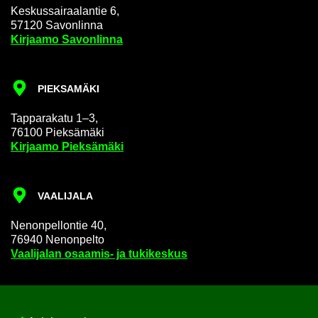
Kes­kus­sai­raa­lan­tie 6,
57120 Sa­von­lin­na
Kir­jaa­mo Sa­von­lin­na
PIEK­SA­MÄ­KI
Tap­pa­ra­ka­tu 1–3,
76100 Piek­sä­mä­ki
Kir­jaa­mo Piek­sä­mä­ki
VAA­LI­JA­LA
Ne­non­pel­lon­tie 40,
76940 Ne­non­pel­to
Vaa­li­ja­lan osaamis-​ ja tu­ki­kes­kus