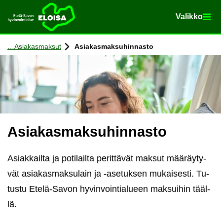
Va­lik­ko
Va­lik­ko
Etusi­vu
Siir­ry si­säl­töön
Asia­kas­mak­sut
Asia­kas­mak­su­hin­nas­to
Asia­kas­mak­su­hin­nas­to
Asiak­kail­ta ja po­ti­lail­ta pe­rit­tä­vät mak­sut mää­räy­ty­
vät asia­kas­mak­su­lain ja -​asetuksen mu­kai­ses­ti. Tu­
tus­tu Etelä-​Savon hy­vin­voin­tia­lu­een mak­sui­hin tääl­
lä.