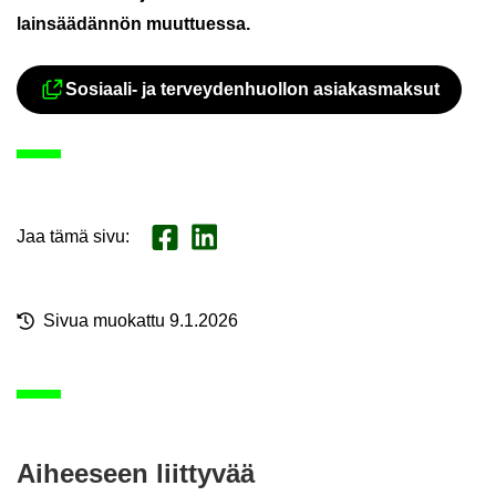
lain­sää­dän­nön muut­tues­sa.
Sosiaali-​ ja ter­vey­den­huol­lon asia­kas­mak­sut
Ul­koi­nen pal­ve­lu avau­tuu uu­del­l
Jaa tämä sivu
:
Jaa Face­book
Jaa Lin­ke­dI­nis­sä
Sivua muo­kat­tu 9.1.2026
Ai­hee­seen liit­ty­vää