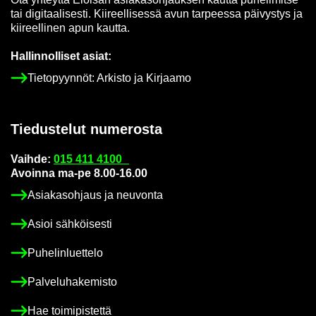
tai di­gi­taa­li­ses­ti. Kii­reel­li­ses­sä avun tar­pees­sa päi­vys­tys ja
kii­reel­li­nen apun kaut­ta.
Hal­lin­nol­li­set asiat:
Tie­to­pyyn­nöt: Ar­kis­to ja Kir­jaa­mo
Tie­dus­te­lut nu­me­ros­ta
Vaih­de:
015 411 4100
Avoin­na ma-pe 8.00-16.00
Asia­kas­oh­jaus ja neu­von­ta
Asioi säh­köi­ses­ti
Pu­he­lin­luet­te­lo
Pal­ve­lu­ha­ke­mis­to
Hae toi­mi­pis­tet­tä