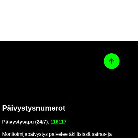
Ta­kai­sin ylös
Päi­vys­tys­nu­me­rot
Päi­vys­tys­a­pu (24/7):
116117
Mo­ni­toi­mi­ja­päi­vys­tys pal­ve­lee äkil­li­sis­sä sairas-​ ja