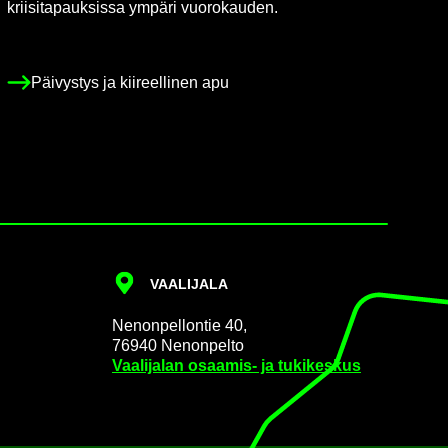
krii­si­ta­pauk­sis­sa ym­pä­ri vuo­ro­kau­den.
Päi­vys­tys ja kii­reel­li­nen apu
VAA­LI­JA­LA
Ne­non­pel­lon­tie 40,
76940 Ne­non­pel­to
Vaa­li­ja­lan osaamis-​ ja tu­ki­kes­kus