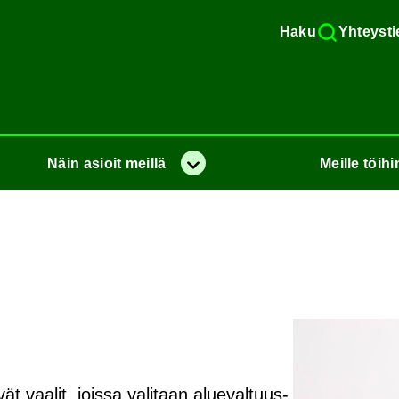
Haku
Yh­teys­ti
Näin
asioit
meil­lä
Meil­le
töi­hi
Va­lik­ko
ät vaa­lit, jois­sa va­li­taan alue­val­tuus­