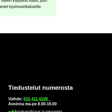
ä­lein käy­tä­vät vaa­lit, jois­
­net hy­vin­voin­tia­lueil­le.
Tie­dus­te­lut nu­me­ros­ta
Vaih­de:
015 411 4100
Avoin­na ma-pe 8.00-16.00
Asia­kas­oh­jaus ja neu­von­ta