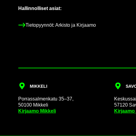
Hal­lin­nol­li­set asiat:
Tie­to­pyyn­nöt: Ar­kis­to ja Kir­jaa­mo
MIK­KE­LI
SA­VO
Por­ras­sal­men­ka­tu 35–37,
Kes­kus­sai­
50100 Mik­ke­li
57120 Sa­v
Kir­jaa­mo Mik­ke­li
Kir­jaa­mo