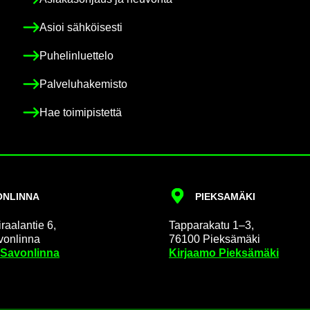
Asioi säh­köi­ses­ti
Pu­he­lin­luet­te­lo
Pal­ve­lu­ha­ke­mis­to
Hae toi­mi­pis­tet­tä
N­LIN­NA
PIEK­SA­MÄ­KI
raa­lan­tie 6,
Tap­pa­ra­ka­tu 1–3,
on­lin­na
76100 Piek­sä­mä­ki
 Sa­von­lin­na
Kir­jaa­mo Piek­sä­mä­ki