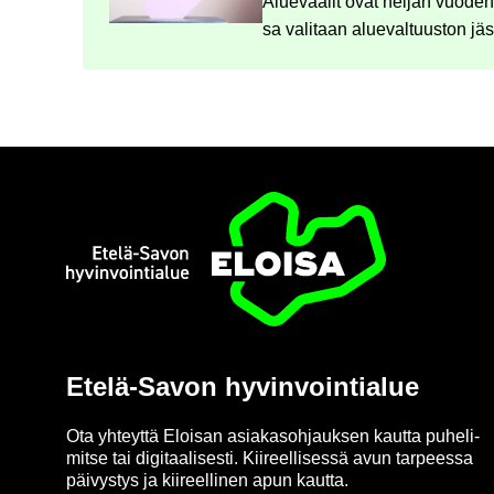
Alue­vaa­lit ovat nel­jän vuo­den v
sa va­li­taan alue­val­tuus­ton jä­se
Etusi­vu
Etelä-​Savon hy­vin­voin­tia­lue
Ota yh­teyt­tä Eloi­san asia­kas­oh­jauk­sen kaut­ta pu­he­li­
mit­se tai di­gi­taa­li­ses­ti. Kii­reel­li­ses­sä avun tar­pees­sa
päi­vys­tys ja kii­reel­li­nen apun kaut­ta.