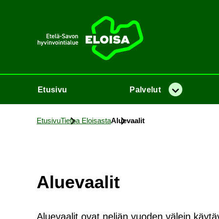
Etusi­vu
Etusi­vu
Pal­ve­lut
Va­lik­ko
Etusi­vu
Tie­toa Eloi­sas­ta
Alue­vaa­lit
Alue­vaa­lit
Alue­vaa­lit ovat nel­jän vuo­den vä­lein käy­tä­v