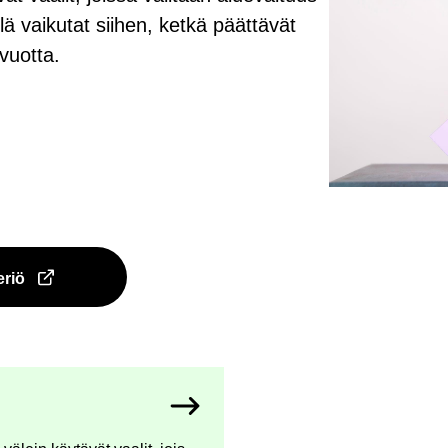
l­lä vai­ku­tat sii­hen, ketkä päät­tä­vät
 vuot­ta.
­riö