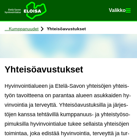
Va­lik­ko
Va­lik­ko
Etusi­vu
Siir­ry si­säl­töön
Kump­pa­nuu­det
Yh­tei­sö­avus­tuk­set
Yh­tei­sö­avus­tuk­set
Hy­vin­voin­tia­lu­een ja Etelä-​Savon yh­tei­sö­jen yh­teis­
työn ta­voit­tee­na on pa­ran­taa alu­een asuk­kai­den hy­
vin­voin­tia ja ter­veyt­tä. Yh­tei­sö­avus­tuk­sil­la ja jär­jes­
tö­jen kans­sa teh­tä­vil­lä kumppanuus-​ ja yh­teis­työ­so­
pi­muk­sil­la hy­vin­voin­tia­lue tukee sel­lais­ta yh­tei­sö­jen
toi­min­taa, joka edis­tää hy­vin­voin­tia, ter­veyt­tä ja tur­