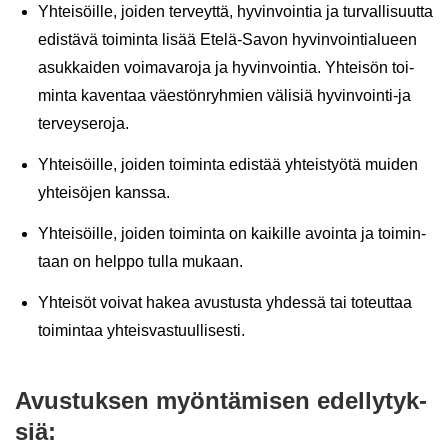
Yh­tei­söil­le, joi­den ter­veyt­tä, hy­vin­voin­tia ja tur­val­li­suut­ta
edis­tä­vä toi­min­ta lisää Etelä-​Savon hy­vin­voin­tia­lu­een
asuk­kai­den voi­ma­va­ro­ja ja hy­vin­voin­tia. Yh­tei­sön toi­
min­ta ka­ven­taa väes­tön­ryh­mien vä­li­siä hyvinvointi-​ja
ter­vey­se­ro­ja.
Yh­tei­söil­le, joi­den toi­min­ta edis­tää yh­teis­työ­tä mui­den
yh­tei­sö­jen kans­sa.
Yh­tei­söil­le, joi­den toi­min­ta on kai­kil­le avoin­ta ja toi­min­
taan on help­po tulla mu­kaan.
Yh­tei­söt voi­vat hakea avus­tus­ta yh­des­sä tai to­teut­taa
toi­min­taa yh­teis­vas­tuul­li­ses­ti.
Avus­tuk­sen myön­tä­mi­sen edel­ly­tyk­
siä: