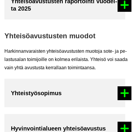
Yh­tei­sö­avus­tus­ten ra­por­toin­ti vuo­del­
ta 2025
Yh­tei­sö­avus­tus­ten muo­dot
Har­kin­nan­va­rais­ten yh­tei­sö­avus­tus­ten muo­to­ja sote- ja pe­
las­tusa­lan toi­mi­joil­le on kol­mea eri­lais­ta. Yh­tei­sö voi saada
vain yhtä avus­tus­ta ker­ral­laan toi­min­taan­sa.
Yh­teis­työ­so­pi­mus
Hy­vin­voin­tia­lu­een yh­tei­sö­avus­tus