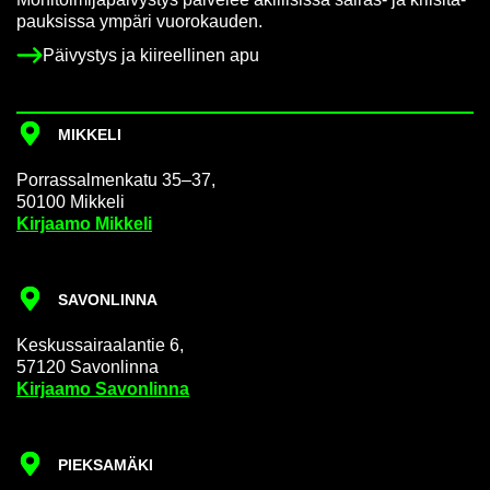
pauk­sis­sa ym­pä­ri vuo­ro­kau­den.
Päi­vys­tys ja kii­reel­li­nen apu
MIK­KE­LI
Por­ras­sal­men­ka­tu 35–37,
50100 Mik­ke­li
Kir­jaa­mo Mik­ke­li
SA­VON­LIN­NA
Kes­kus­sai­raa­lan­tie 6,
57120 Sa­von­lin­na
Kir­jaa­mo Sa­von­lin­na
PIEK­SA­MÄ­KI