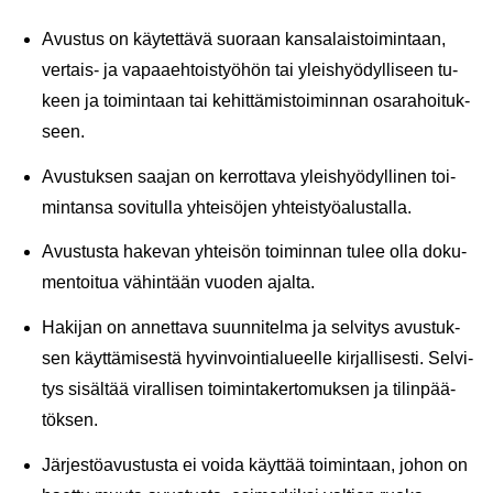
Avus­tus on käy­tet­tä­vä suo­raan kan­sa­lais­toi­min­taan,
vertais-​ ja va­paa­eh­tois­työ­hön tai yleis­hyö­dyl­li­seen tu­
keen ja toi­min­taan tai ke­hit­tä­mis­toi­min­nan osa­ra­hoi­tuk­
seen.
Avus­tuk­sen saa­jan on ker­rot­ta­va yleis­hyö­dyl­li­nen toi­
min­tan­sa so­vi­tul­la yh­tei­sö­jen yh­teis­työ­alus­tal­la.
Avus­tus­ta ha­ke­van yh­tei­sön toi­min­nan tulee olla do­ku­
men­toi­tua vä­hin­tään vuo­den ajal­ta.
Ha­ki­jan on an­net­ta­va suun­ni­tel­ma ja sel­vi­tys avus­tuk­
sen käyt­tä­mi­ses­tä hy­vin­voin­tia­lu­eel­le kir­jal­li­ses­ti. Sel­vi­
tys si­säl­tää vi­ral­li­sen toi­min­ta­ker­to­muk­sen ja ti­lin­pää­
tök­sen.
Jär­jes­tö­avus­tus­ta ei voida käyt­tää toi­min­taan, johon on