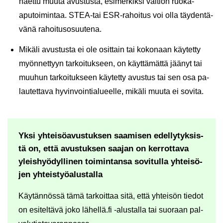
haet­tu muuta avus­tus­ta, esi­mer­kik­si val­tion ruoka-​
aputoimintaa. STEA-​tai ESR-​rahoitus voi olla täy­den­tä­
vä­nä ra­hoi­tuso­suu­te­na.
Mi­kä­li avus­tus­ta ei ole osit­tain tai ko­ko­naan käy­tet­ty
myön­net­tyyn tar­koi­tuk­seen, on käyt­tä­mät­tä jää­nyt tai
muu­hun tar­koi­tuk­seen käy­tet­ty avus­tus tai sen osa pa­
lau­tet­ta­va hy­vin­voin­tia­lu­eel­le, mi­kä­li muuta ei so­vi­ta.
Yksi yh­tei­sö­avus­tuk­sen saa­mi­sen edel­ly­tyk­sis­
tä on, että avus­tuk­sen saa­jan on ker­rot­ta­va
yleis­hyö­dyl­li­nen toi­min­tan­sa so­vi­tul­la yh­tei­sö­
jen yh­teis­työ­alus­tal­la
Käy­tän­nös­sä tämä tar­koit­taa sitä, että yh­tei­sön tie­dot
on esi­tel­tä­vä joko lä­hel­lä.fi -​alustalla tai suo­raan pal­