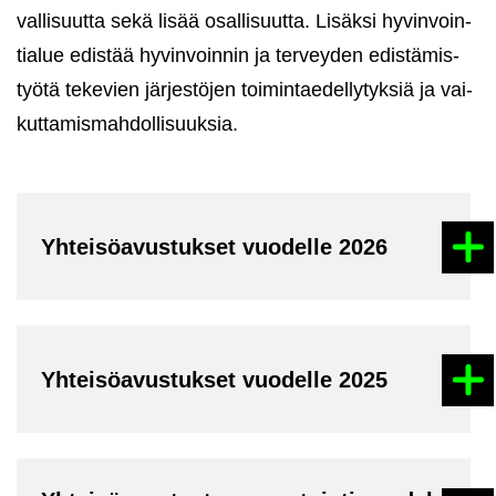
val­li­suut­ta sekä lisää osal­li­suut­ta. Li­säk­si hy­vin­voin­
tia­lue edis­tää hy­vin­voin­nin ja ter­vey­den edis­tä­mis­
työ­tä te­ke­vien jär­jes­tö­jen toi­min­tae­del­ly­tyk­siä ja vai­
kut­ta­mis­mah­dol­li­suuk­sia.
Yh­tei­sö­avus­tuk­set vuo­del­le 2026
Yh­tei­sö­avus­tuk­set vuo­del­le 2025