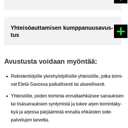
Yh­tei­sö­aut­ta­mi­sen kump­pa­nuusa­vus­
tus
Avus­tus­ta voi­daan myön­tää:
Re­kis­te­röi­dyil­le yleis­hyö­dyl­li­sil­le yh­tei­söil­le, jotka toi­mi­
vat Etelä-​Savossa pai­kal­li­ses­ti tai alu­eel­li­ses­ti.
Yh­tei­söil­le, joi­den toi­min­ta en­nal­taeh­käi­see sai­rauk­sien
tai li­sä­sai­rauk­sien syn­ty­mis­tä ja tukee arjen toi­min­ta­ky­
kyä ja ar­jes­sa pär­jää­mis­tä en­nal­ta eh­käis­ten sote-​
palvelujen tar­vet­ta.