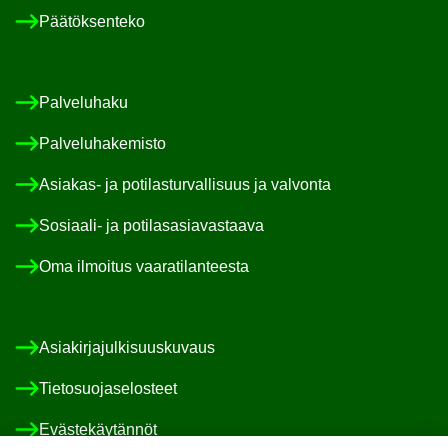
Pää­tök­sen­te­ko
Pal­ve­lu­ha­ku
Pal­ve­lu­ha­ke­mis­to
Asiakas-​ ja po­ti­las­tur­val­li­suus ja val­von­ta
Sosiaali-​ ja po­ti­las­asia­vas­taa­va
Oma il­moi­tus vaa­ra­ti­lan­tees­ta
Asia­kir­ja­jul­ki­suus­ku­vaus
Tie­to­suo­ja­se­los­teet
Eväs­te­käy­tän­nöt