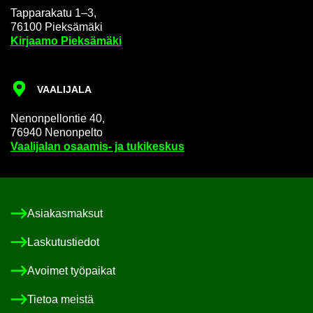
Tap­pa­ra­ka­tu 1–3,
76100 Piek­sä­mä­ki
Kir­jaa­mo Piek­sä­mä­ki
VAA­LI­JA­LA
Ne­non­pel­lon­tie 40,
76940 Ne­non­pel­to
Vaa­li­ja­lan osaamis-​ ja tu­ki­kes­kus
Asia­kas­mak­sut
Las­ku­tus­tie­dot
Avoi­met työ­pai­kat
Tie­toa meis­tä