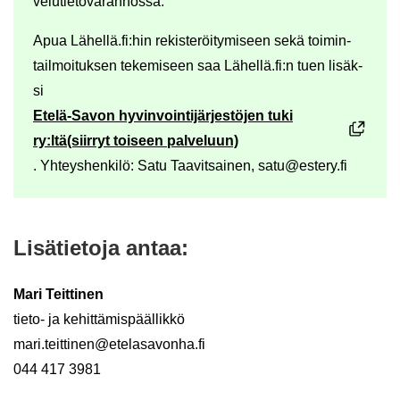
ve­lu­tie­to­va­ran­nos­sa.
Apua Lä­hel­lä.fi:hin re­kis­te­röi­ty­mi­seen sekä toi­min­
tail­moi­tuk­sen te­ke­mi­seen saa Lä­hel­lä.fi:n tuen li­säk­
si
Etelä-​Savon hy­vin­voin­ti­jär­jes­tö­jen tuki
ry:ltä(siir­ryt toi­seen pal­ve­luun)
. Yh­teys­hen­ki­lö: Satu Taa­vit­sai­nen, satu@es­te­ry.fi
Li­sä­tie­to­ja antaa:
Mari Teit­ti­nen
tieto-​ ja ke­hit­tä­mis­pääl­lik­kö
mari.teit­ti­nen@ete­la­sa­von­ha.fi
044 417 3981