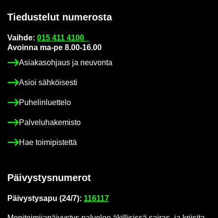
Tie­dus­te­lut nu­me­ros­ta
Vaih­de:
015 411 4100
Avoin­na ma-pe 8.00-16.00
Asia­kas­oh­jaus ja neu­von­ta
Asioi säh­köi­ses­ti
Pu­he­lin­luet­te­lo
Pal­ve­lu­ha­ke­mis­to
Hae toi­mi­pis­tet­tä
Päi­vys­tys­nu­me­rot
Päi­vys­tys­a­pu (24/7):
116117
Mo­ni­toi­mi­ja­päi­vys­tys pal­ve­lee äkil­li­sis­sä sairas-​ ja krii­si­ta­