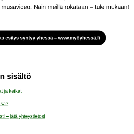
 musa­vi­deo. Näin meil­lä ro­ka­taan – tule mu­kaan!
aras esi­tys syn­tyy yhes­sä – www.myöy­hes­sä.fi
Siir­ryt toi­seen pal­ve­luun
si­säl­tö
t ja kei­kat
i­sa?
ti – jätä yh­teys­tie­to­si