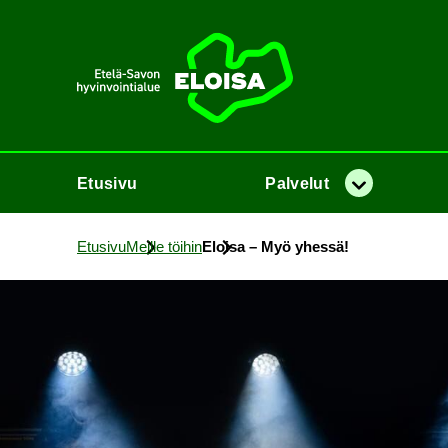
Etusi­vu
Etusi­vu
Pal­ve­lut
Va­lik­ko
Etusi­vu
Meil­le töi­hin
Eloi­sa – Myö yhes­sä!