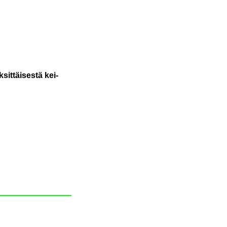
it­täi­ses­tä kei­