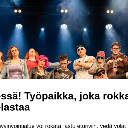
­sä! Työ­paik­ka, joka rok­k
­las­taa
hy­vin­voin­tia­lue voi ro­ka­ta, astu etu­ri­viin, vedä vol