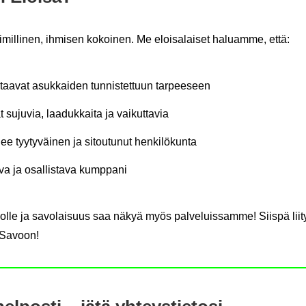
i­mil­li­nen, ih­mi­sen ko­koi­nen. Me eloi­sa­lai­set ha­luam­me, että:
taa­vat asuk­kai­den tun­nis­tet­tuun tar­pee­seen
u­ju­via, laa­duk­kai­ta ja vai­kut­ta­via
ee tyy­ty­väi­nen ja si­tou­tu­nut hen­ki­lö­kun­ta
va ja osal­lis­ta­va kump­pa­ni
i­lol­le ja sa­vo­lai­suus saa näkyä myös pal­ve­luis­sam­me! Siis­pä li
-​Savoon!