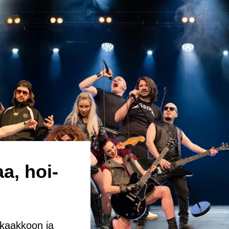
aa, hoi­
at kaak­koon ja