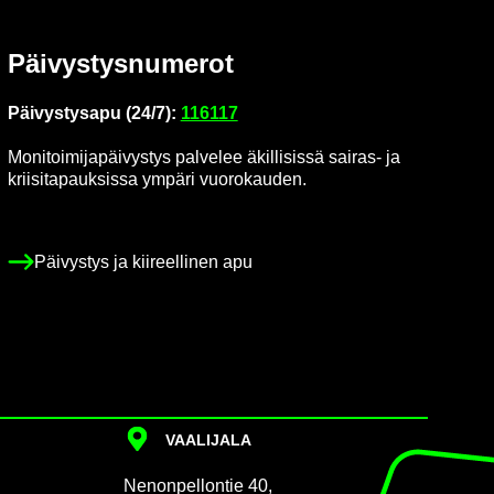
Päi­vys­tys­nu­me­rot
Päi­vys­tys­a­pu (24/7):
116117
Mo­ni­toi­mi­ja­päi­vys­tys pal­ve­lee äkil­li­sis­sä sairas-​ ja
krii­si­ta­pauk­sis­sa ym­pä­ri vuo­ro­kau­den.
Päi­vys­tys ja kii­reel­li­nen apu
VAA­LI­JA­LA
Ne­non­pel­lon­tie 40,