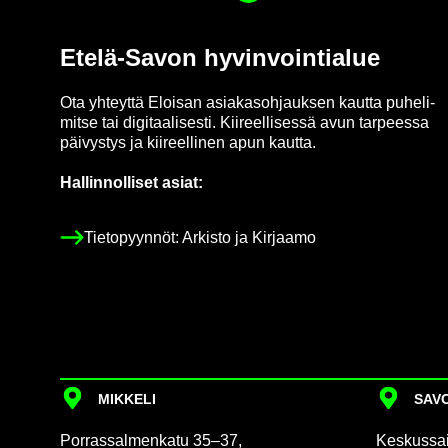
Etelä-​Savon hy­vin­voin­tia­lue
Ota yh­teyt­tä Eloi­san asia­kas­oh­jauk­sen kaut­ta pu­he­li­
mit­se tai di­gi­taa­li­ses­ti. Kii­reel­li­ses­sä avun tar­pees­sa
päi­vys­tys ja kii­reel­li­nen apun kaut­ta.
Hal­lin­nol­li­set asiat:
Tie­to­pyyn­nöt: Ar­kis­to ja Kir­jaa­mo
MIK­KE­LI
SA­VO
Por­ras­sal­men­ka­tu 35–37,
Kes­kus­sai­