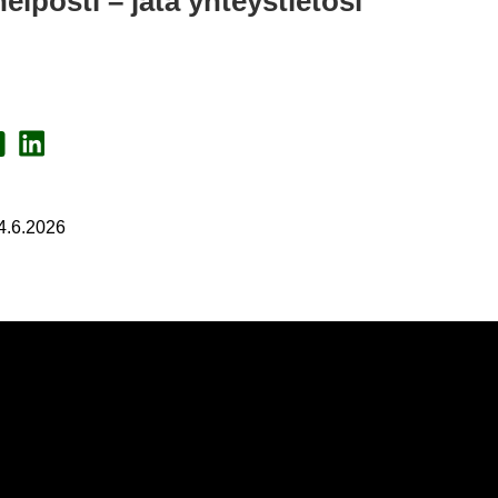
l­pos­ti – jätä yh­teys­tie­to­si
a Face­book
Jaa Lin­ke­dI­nis­sä
 4.6.2026