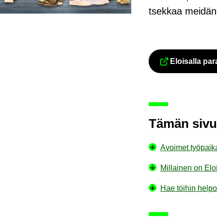
tsek­kaa mei­dän
Eloi­sal­la p
Tämän sivun 
Avoi­met työ­pai­ka
Mil­lai­nen on Elo
Hae töi­hin hel­pos­