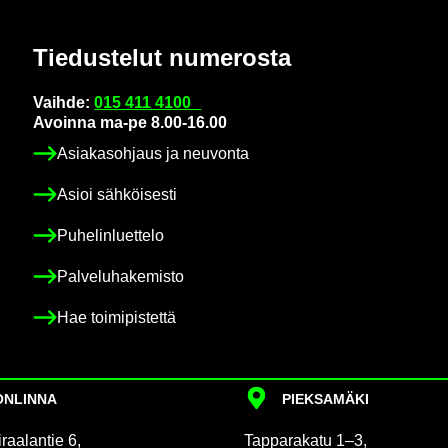
Tie­dus­te­lut nu­me­ros­ta
Vaih­de:
015 411 4100
Avoin­na ma-pe 8.00-16.00
Asia­kas­oh­jaus ja neu­von­ta
Asioi säh­köi­ses­ti
Pu­he­lin­luet­te­lo
Pal­ve­lu­ha­ke­mis­to
Hae toi­mi­pis­tet­tä
N­LIN­NA
PIEK­SA­MÄ­KI
raa­lan­tie 6,
Tap­pa­ra­ka­tu 1–3,