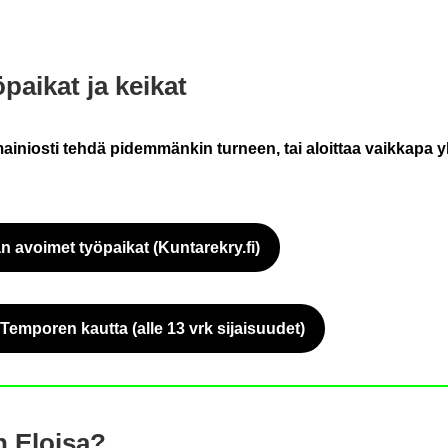
pai­kat ja kei­kat
nios­ti tehdä pi­dem­män­kin tur­neen, tai aloit­taa vaik­ka­pa yk­s
n avoi­met työ­pai­kat (Kun­ta­rek­ry.fi)
Siir­ryt toi­seen pal­ve­luun
 Tem­po­ren kaut­ta (alle 13 vrk si­jai­suu­det)
Siir­ryt toi­seen pal­ve­luun
n Eloi­sa?