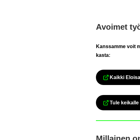
Avoi­met työ­
Kans­sam­me voit mai­
kas­ta:
Kaik­ki Eloi­sa
Tule kei­kal­le
Mil­lai­nen o