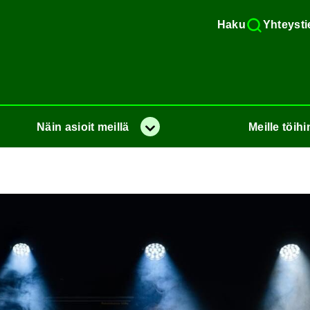
Haku
Yh­teys­ti
Näin
asioit
meil­lä
Meil­le
töi­hi
Va­lik­ko