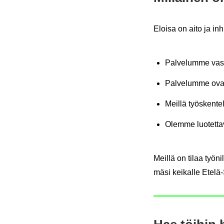
Eloi­sa on aito ja in­h
Pal­ve­lum­me vas­
Pal­ve­lum­me ovat s
Meil­lä työs­ken­te­l
Olem­me luo­tet­ta­
Meil­lä on tilaa työ­n
mä­si kei­kal­le Etelä