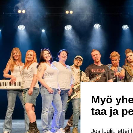
Myö yhes
taa ja pe
Jos luu­lit, ettei 