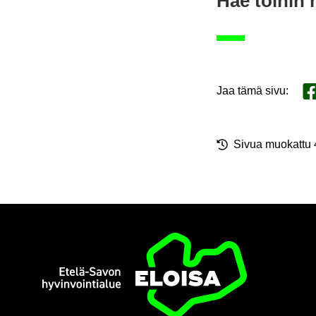
Hae töi­hin he
Jaa tämä sivu
:
Ja
Sivua muo­kat­tu
Etusi­vu