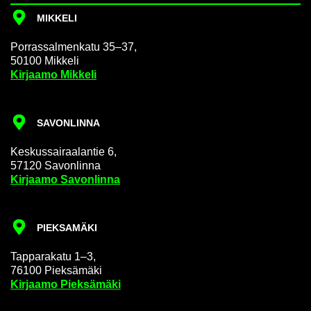
MIK­KE­LI
Por­ras­sal­men­ka­tu 35–37,
50100 Mik­ke­li
Kir­jaa­mo Mik­ke­li
SA­VON­LIN­NA
Kes­kus­sai­raa­lan­tie 6,
57120 Sa­von­lin­na
Kir­jaa­mo Sa­von­lin­na
PIEK­SA­MÄ­KI
Tap­pa­ra­ka­tu 1–3,
76100 Piek­sä­mä­ki
Kir­jaa­mo Piek­sä­mä­ki