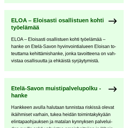
ELOA – Eloi­sas­ti osal­lis­tuen kohti
työ­elä­mää
ELOA – Eloi­sas­ti osal­lis­tuen kohti työ­elä­mää –
hanke on Etelä-​Savon hy­vin­voin­tia­lu­een Eloi­san to­
teut­ta­ma ke­hit­tä­mis­han­ke, jonka ta­voit­tee­na on vah­
vis­taa osal­li­suut­ta ja eh­käis­tä syr­jäy­ty­mis­tä.
Etelä-​Savon muis­ti­pal­ve­lu­pol­ku -​
hanke
Hank­keen avul­la ha­lu­taan tun­nis­taa ris­kis­sä ole­vat
ikäih­mi­set var­hain, tukea hei­dän toi­min­ta­ky­ky­ään
elin­ta­paoh­jauk­sen ja ma­ta­lan kyn­nyk­sen pal­ve­lui­