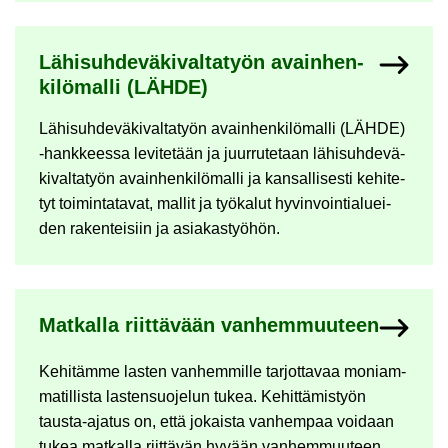
Lä­hi­suh­de­vä­ki­val­ta­työn avain­hen­
ki­lö­mal­li (LÄHDE)
Lä­hi­suh­de­vä­ki­val­ta­työn avain­hen­ki­lö­mal­li (LÄHDE)
-​hankkeessa le­vi­te­tään ja juur­ru­te­taan lä­hi­suh­de­vä­
ki­val­ta­työn avain­hen­ki­lö­mal­li ja kan­sal­li­ses­ti ke­hi­te­
tyt toi­min­ta­ta­vat, mal­lit ja työ­ka­lut hy­vin­voin­tia­luei­
den ra­ken­tei­siin ja asia­kas­työ­hön.
Mat­kal­la riit­tä­vään van­hem­muu­teen
Ke­hi­täm­me las­ten van­hem­mil­le tar­jot­ta­vaa mo­niam­
ma­til­lis­ta las­ten­suo­je­lun tukea. Ke­hit­tä­mis­työn
tausta-​ajatus on, että jo­kais­ta van­hem­paa voi­daan
tukea mat­kal­la riit­tä­vän hy­vään van­hem­muu­teen.