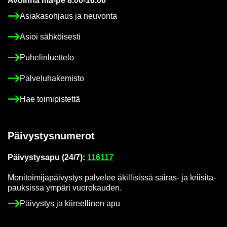
Avoin­na ma-pe 8.00-16.00
Asia­kas­oh­jaus ja neu­von­ta
Asioi säh­köi­ses­ti
Pu­he­lin­luet­te­lo
Pal­ve­lu­ha­ke­mis­to
Hae toi­mi­pis­tet­tä
Päi­vys­tys­nu­me­rot
Päi­vys­tys­a­pu (24/7):
116117
Mo­ni­toi­mi­ja­päi­vys­tys pal­ve­lee äkil­li­sis­sä sairas-​ ja krii­si­ta­
pauk­sis­sa ym­pä­ri vuo­ro­kau­den.
Päi­vys­tys ja kii­reel­li­nen apu