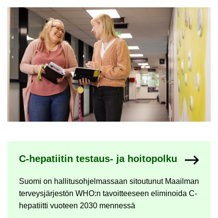
Ny­kyi­sen sivun ala­si­vut
C-​hepatiitin testaus-​ ja hoi­to­pol­ku
Suomi on hal­li­tus­oh­jel­mas­saan si­tou­tu­nut Maa­il­man
ter­veys­jär­jes­tön WHO:n ta­voit­tee­seen eli­mi­noi­da C-​​
hepatiitti vuo­teen 2030 men­nes­sä