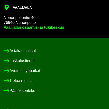
VAA­LI­JA­LA
Ne­non­pel­lon­tie 40,
76940 Ne­non­pel­to
Vaa­li­ja­lan osaamis-​ ja tu­ki­kes­kus
Asia­kas­mak­sut
Las­ku­tus­tie­dot
Avoi­met työ­pai­kat
Tie­toa meis­tä
Pää­tök­sen­te­ko