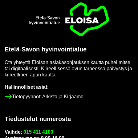
Etusi­vu
Etelä-​Savon hy­vin­voin­tia­lue
Ota yh­teyt­tä Eloi­san asia­kas­oh­jauk­sen kaut­ta pu­he­li­mit­se
tai di­gi­taa­li­ses­ti. Kii­reel­li­ses­sä avun tar­pees­sa päi­vys­tys ja
kii­reel­li­nen apun kaut­ta.
Hal­lin­nol­li­set asiat:
Tie­to­pyyn­nöt: Ar­kis­to ja Kir­jaa­mo
Tie­dus­te­lut nu­me­ros­ta
Vaih­de:
015 411 4100