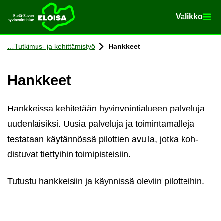
Va­lik­ko
Va­lik­ko
Etusi­vu
Siir­ry si­säl­töön
Tutkimus-​ ja ke­hit­tä­mis­työ
Hank­keet
Hank­keet
Hank­keis­sa ke­hi­te­tään hy­vin­voin­tia­lu­een pal­ve­lu­ja
uu­den­lai­sik­si. Uusia pal­ve­lu­ja ja toi­min­ta­mal­le­ja
tes­ta­taan käy­tän­nös­sä pi­lot­tien avul­la, jotka koh­
dis­tu­vat tiet­tyi­hin toi­mi­pis­tei­siin.
Tu­tus­tu hank­kei­siin ja käyn­nis­sä ole­viin pi­lot­tei­hin.