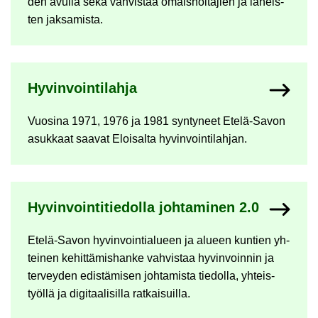
den avul­la sekä vah­vis­taa omais­hoi­ta­jien ja lä­heis­
ten jak­sa­mis­ta.
Hy­vin­voin­ti­lah­ja
Vuo­si­na 1971, 1976 ja 1981 syn­ty­neet Etelä-​Savon
asuk­kaat saa­vat Eloi­sal­ta hy­vin­voin­ti­lah­jan.
Hy­vin­voin­ti­tie­dol­la joh­ta­mi­nen 2.0
Etelä-​Savon hy­vin­voin­tia­lu­een ja alu­een kun­tien yh­
tei­nen ke­hit­tä­mis­han­ke vah­vis­taa hy­vin­voin­nin ja
ter­vey­den edis­tä­mi­sen joh­ta­mis­ta tie­dol­la, yh­teis­
työl­lä ja di­gi­taa­li­sil­la rat­kai­suil­la.