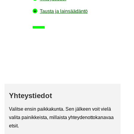
Taus­ta ja lain­sää­dän­tö
Yh­teys­tie­dot
Va­lit­se ensin paik­ka­kun­ta. Sen jäl­keen voit vielä
va­li­ta pai­nik­keis­ta, mil­lais­ta yh­tey­den­ot­to­ka­na­vaa
etsit.