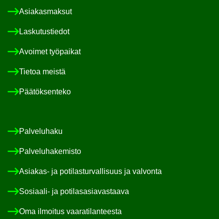
Asia­kas­mak­sut
Las­ku­tus­tie­dot
Avoi­met työ­pai­kat
Tie­toa meis­tä
Pää­tök­sen­te­ko
Pal­ve­lu­ha­ku
Pal­ve­lu­ha­ke­mis­to
Asiakas-​ ja po­ti­las­tur­val­li­suus ja val­von­ta
Sosiaali-​ ja po­ti­las­asia­vas­taa­va
Oma il­moi­tus vaa­ra­ti­lan­tees­ta