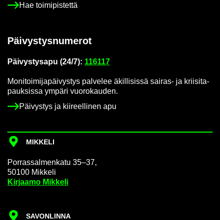
Hae toi­mi­pis­tet­tä
Päi­vys­tys­nu­me­rot
Päi­vys­tys­a­pu (24/7):
116117
Mo­ni­toi­mi­ja­päi­vys­tys pal­ve­lee äkil­li­sis­sä sairas-​ ja krii­si­ta­
pauk­sis­sa ym­pä­ri vuo­ro­kau­den.
Päi­vys­tys ja kii­reel­li­nen apu
MIK­KE­LI
Por­ras­sal­men­ka­tu 35–37,
50100 Mik­ke­li
Kir­jaa­mo Mik­ke­li
SA­VON­LIN­NA