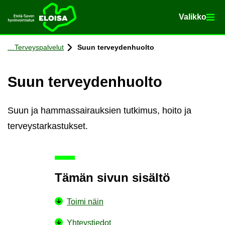
Va­lik­ko
Va­lik­ko
Etusi­vu
Siir­ry si­säl­töön
Ter­veys­pal­ve­lut
Suun ter­vey­den­huol­to
Suun ter­vey­den­huol­to
Suun ja hammassairauksien tutkimus, hoito ja
terveystarkastukset.
Tämän sivun si­säl­tö
Toimi näin
Yh­teys­tie­dot