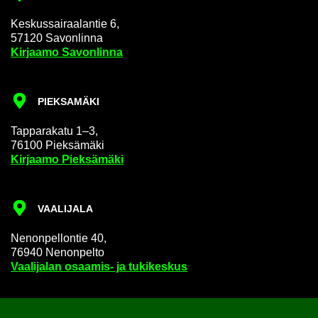
Kes­kus­sai­raa­lan­tie 6,
57120 Sa­von­lin­na
Kir­jaa­mo Sa­von­lin­na
PIEK­SA­MÄ­KI
Tap­pa­ra­ka­tu 1–3,
76100 Piek­sä­mä­ki
Kir­jaa­mo Piek­sä­mä­ki
VAA­LI­JA­LA
Ne­non­pel­lon­tie 40,
76940 Ne­non­pel­to
Vaa­li­ja­lan osaamis-​ ja tu­ki­kes­kus