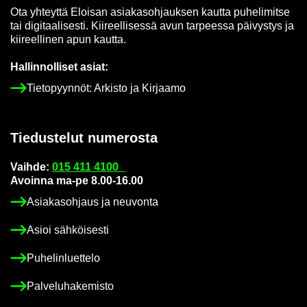
Ota yh­teyt­tä Eloi­san asia­kas­oh­jauk­sen kaut­ta pu­he­li­mit­se
tai di­gi­taa­li­ses­ti. Kii­reel­li­ses­sä avun tar­pees­sa päi­vys­tys ja
kii­reel­li­nen apun kaut­ta.
Hal­lin­nol­li­set asiat:
Tie­to­pyyn­nöt: Ar­kis­to ja Kir­jaa­mo
Tie­dus­te­lut nu­me­ros­ta
Vaih­de:
015 411 4100
Avoin­na ma-pe 8.00-16.00
Asia­kas­oh­jaus ja neu­von­ta
Asioi säh­köi­ses­ti
Pu­he­lin­luet­te­lo
Pal­ve­lu­ha­ke­mis­to