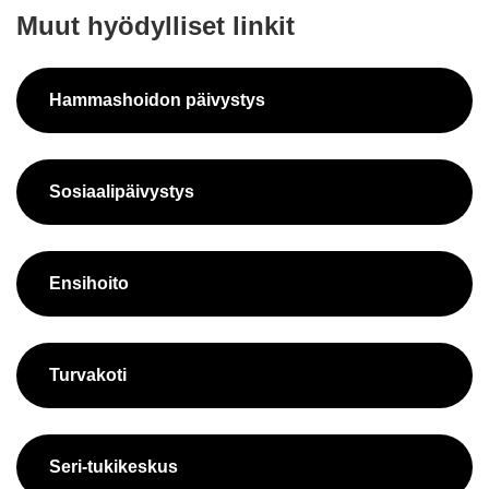
Muut hyö­dyl­li­set lin­kit
Ham­mas­hoi­don päi­vys­tys
So­si­aa­li­päi­vys­tys
En­si­hoi­to
Tur­va­ko­ti
Seri-​tukikeskus