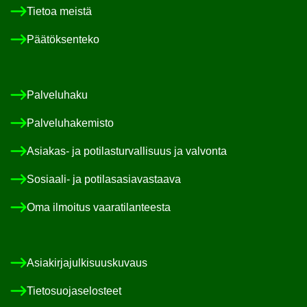
Tie­toa meis­tä
Pää­tök­sen­te­ko
Pal­ve­lu­ha­ku
Pal­ve­lu­ha­ke­mis­to
Asiakas-​ ja po­ti­las­tur­val­li­suus ja val­von­ta
Sosiaali-​ ja po­ti­las­asia­vas­taa­va
Oma il­moi­tus vaa­ra­ti­lan­tees­ta
Asia­kir­ja­jul­ki­suus­ku­vaus
Tie­to­suo­ja­se­los­teet