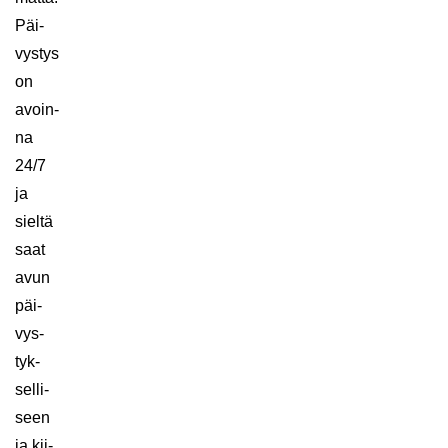
Päi­
vys­tys
on
avoin­
na
24/7
ja
siel­tä
saat
avun
päi­
vys­
tyk­
sel­li­
seen
ja kii­