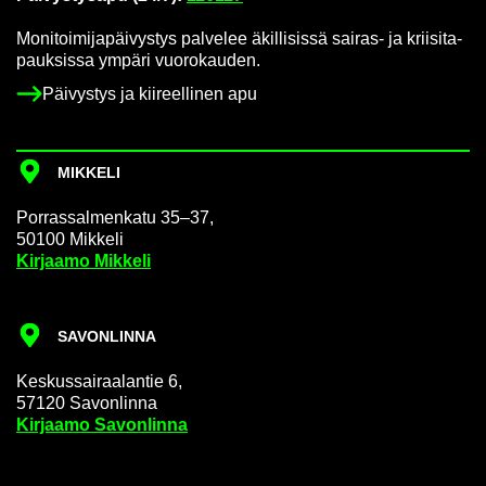
Mo­ni­toi­mi­ja­päi­vys­tys pal­ve­lee äkil­li­sis­sä sairas-​ ja krii­si­ta­
pauk­sis­sa ym­pä­ri vuo­ro­kau­den.
Päi­vys­tys ja kii­reel­li­nen apu
MIK­KE­LI
Por­ras­sal­men­ka­tu 35–37,
50100 Mik­ke­li
Kir­jaa­mo Mik­ke­li
SA­VON­LIN­NA
Kes­kus­sai­raa­lan­tie 6,
57120 Sa­von­lin­na
Kir­jaa­mo Sa­von­lin­na