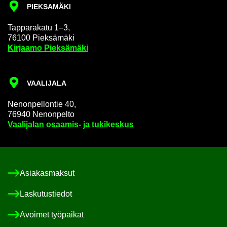
PIEK­SA­MÄ­KI
Tap­pa­ra­ka­tu 1–3,
76100 Piek­sä­mä­ki
Kir­jaa­mo Piek­sä­mä­ki
VAA­LI­JA­LA
Ne­non­pel­lon­tie 40,
76940 Ne­non­pel­to
Vaa­li­ja­lan osaamis-​ ja tu­ki­kes­kus
Asia­kas­mak­sut
Las­ku­tus­tie­dot
Avoi­met työ­pai­kat