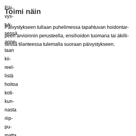
Päi­
Toimi näin
vys­
tyk­
Päi­vys­tyk­seen tul­laan pu­he­li­mes­sa ta­pah­tu­van hoi­don­tar­
ses­sä
peen ar­vioin­nin pe­rus­teel­la, en­si­hoi­don tuo­ma­na tai äkil­li­
an­ne­
ses­sä ti­lan­tees­sa tu­le­mal­la suo­raan päi­vys­tyk­seen.
taan
kii­
reel­
lis­tä
hoi­toa
ko­ti­
kun­
nas­ta
riip­
pu­
mat­ta.