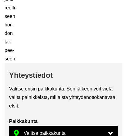
reel­li­
seen
hoi­
don
tar­
pee­
seen.
Yh­teys­tie­dot
Va­lit­se ensin paik­ka­kun­ta. Sen jäl­keen voit vielä
va­li­ta pai­nik­keis­ta, mil­lais­ta yh­tey­den­ot­to­ka­na­vaa
etsit.
Paik­ka­kun­ta