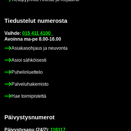
Tie­dus­te­lut nu­me­ros­ta
Vaih­de:
015 411 4100
Avoin­na ma-pe 8.00-16.00
Asia­kas­oh­jaus ja neu­von­ta
Asioi säh­köi­ses­ti
Pu­he­lin­luet­te­lo
Pal­ve­lu­ha­ke­mis­to
Hae toi­mi­pis­tet­tä
Päi­vys­tys­nu­me­rot
Päi­vys­tys­a­pu (24/7):
116117