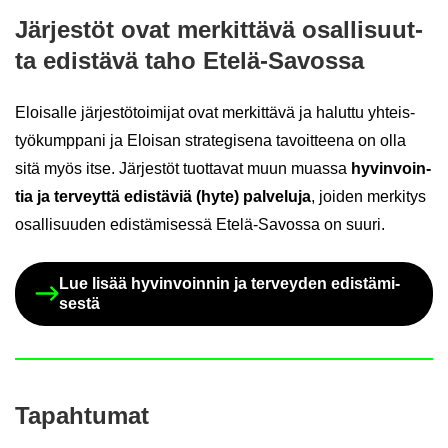
Jär­jes­töt ovat mer­kit­tä­vä osal­li­suut­
ta edis­tä­vä taho Etelä-​Savossa
Eloi­sal­le jär­jes­tö­toi­mi­jat ovat mer­kit­tä­vä ja ha­lut­tu yh­teis­
työ­kump­pa­ni ja Eloi­san stra­te­gi­se­na ta­voit­tee­na on olla
sitä myös itse. Jär­jes­töt tuot­ta­vat muun muas­sa
hy­vin­voin­
tia ja ter­veyt­tä edis­tä­viä (hyte) pal­ve­lu­ja
, joi­den mer­ki­tys
osal­li­suu­den edis­tä­mi­ses­sä Etelä-​Savossa on suuri.
Lue lisää hy­vin­voin­nin ja ter­vey­den edis­tä­mi­
ses­tä
Ta­pah­tu­mat