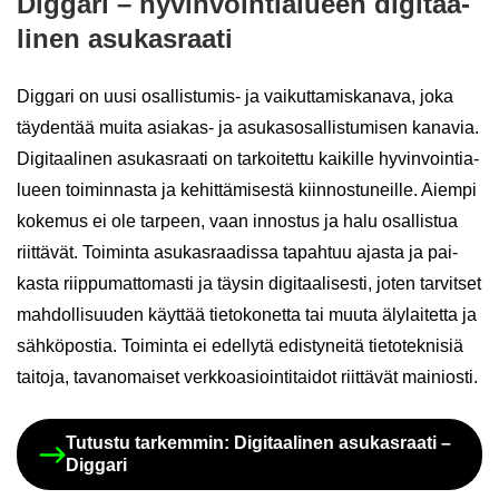
Dig­ga­ri – hy­vin­voin­tia­lu­een di­gi­taa­
li­nen asu­kas­raa­ti
Dig­ga­ri on uusi osallistumis-​​ ja vai­kut­ta­mis­ka­na­va, joka
täy­den­tää muita asiakas-​ ja asu­kas­osal­lis­tu­mi­sen ka­na­via.
Di­gi­taa­li­nen asu­kas­raa­ti on tar­koi­tet­tu kai­kil­le hy­vin­voin­tia­
lu­een toi­min­nas­ta ja ke­hit­tä­mi­ses­tä kiin­nos­tu­neil­le. Ai­em­pi
ko­ke­mus ei ole tar­peen, vaan in­nos­tus ja halu osal­lis­tua
riit­tä­vät. Toi­min­ta asu­kas­raa­dis­sa ta­pah­tuu ajas­ta ja pai­
kas­ta riip­pu­mat­to­mas­ti ja täy­sin di­gi­taa­li­ses­ti, joten tar­vit­set
mah­dol­li­suu­den käyt­tää tie­to­ko­net­ta tai muuta äly­lai­tet­ta ja
säh­kö­pos­tia. Toi­min­ta ei edel­ly­tä edis­ty­nei­tä tie­to­tek­ni­siä
tai­to­ja, ta­van­omai­set verk­ko­asioin­ti­tai­dot riit­tä­vät mai­nios­ti.
Tu­tus­tu tar­kem­min: Di­gi­taa­li­nen asu­kas­raa­ti –
Dig­ga­ri