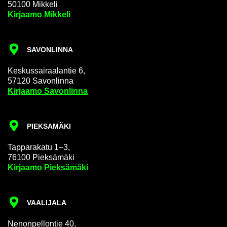
50100 Mik­ke­li
Kir­jaa­mo Mik­ke­li
SA­VON­LIN­NA
Kes­kus­sai­raa­lan­tie 6,
57120 Sa­von­lin­na
Kir­jaa­mo Sa­von­lin­na
PIEK­SA­MÄ­KI
Tap­pa­ra­ka­tu 1–3,
76100 Piek­sä­mä­ki
Kir­jaa­mo Piek­sä­mä­ki
VAA­LI­JA­LA
Ne­non­pel­lon­tie 40,