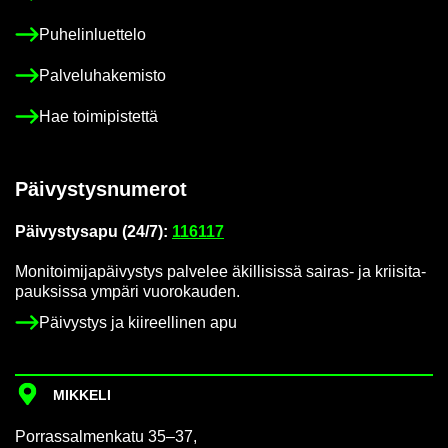
Pu­he­lin­luet­te­lo
Pal­ve­lu­ha­ke­mis­to
Hae toi­mi­pis­tet­tä
Päi­vys­tys­nu­me­rot
Päi­vys­tys­a­pu (24/7):
116117
Mo­ni­toi­mi­ja­päi­vys­tys pal­ve­lee äkil­li­sis­sä sairas-​ ja krii­si­ta­
pauk­sis­sa ym­pä­ri vuo­ro­kau­den.
Päi­vys­tys ja kii­reel­li­nen apu
MIK­KE­LI
Por­ras­sal­men­ka­tu 35–37,