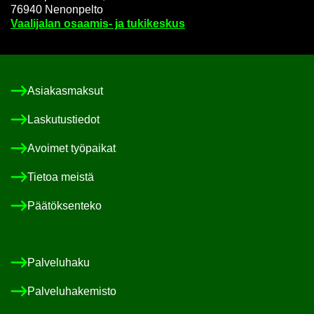
76940 Ne­non­pel­to
Vaa­li­ja­lan osaamis-​ ja tu­ki­kes­kus
Asia­kas­mak­sut
Las­ku­tus­tie­dot
Avoi­met työ­pai­kat
Tie­toa meis­tä
Pää­tök­sen­te­ko
Pal­ve­lu­ha­ku
Pal­ve­lu­ha­ke­mis­to