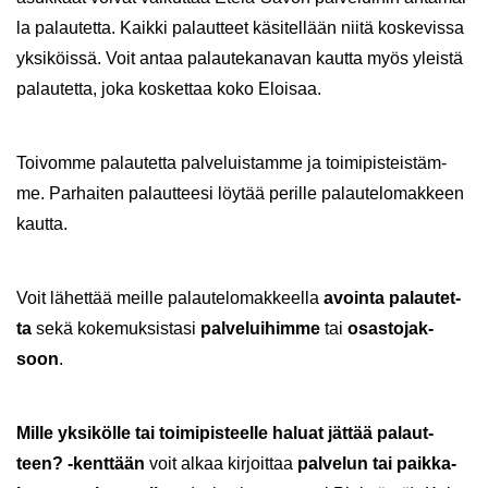
la pa­lau­tet­ta. Kaik­ki pa­laut­teet kä­si­tel­lään niitä kos­ke­vis­sa
yk­si­köis­sä. Voit antaa pa­lau­te­ka­na­van kaut­ta myös yleis­tä
pa­lau­tet­ta, joka kos­ket­taa koko Eloi­saa.
Toi­vom­me pa­lau­tet­ta pal­ve­luis­tam­me ja toi­mi­pis­teis­täm­
me. Par­hai­ten pa­laut­tee­si löy­tää pe­ril­le pa­lau­te­lo­mak­keen
kaut­ta.
Voit lä­het­tää meil­le pa­lau­te­lo­mak­keel­la
avoin­ta pa­lau­tet­
ta
sekä ko­ke­muk­sis­ta­si
pal­ve­lui­him­me
tai
osas­to­jak­
soon
.
Mille yk­si­köl­le tai toi­mi­pis­teel­le ha­luat jät­tää pa­laut­
teen? -​kenttään
voit alkaa kir­joit­taa
pal­ve­lun tai paik­ka­