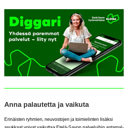
Anna pa­lau­tet­ta ja vai­ku­ta
Eri­näis­ten ryh­mien, neu­vos­to­jen ja toi­mie­lin­ten li­säk­si
asuk­kaat voi­vat vai­kut­taa Etelä-​Savon pal­ve­lui­hin an­ta­mal­