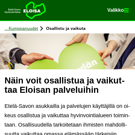
Va­lik­ko
Va­lik­ko
Etusi­vu
Siir­ry si­säl­töön
Kump­pa­nuu­det
Osal­lis­tu ja vai­ku­ta
Näin voit osal­lis­tua ja vai­kut­
taa Eloi­san pal­ve­lui­hin
Etelä-​Savon asuk­kail­la ja pal­ve­lu­jen käyt­tä­jil­lä on oi­
keus osal­lis­tua ja vai­kut­taa hy­vin­voin­tia­lu­een toi­min­
taan. Osal­li­suu­del­la tar­koi­te­taan ih­mis­ten mah­dol­li­
suut­ta vai­kut­taa omas­sa elä­mäs­sään tär­kei­siin