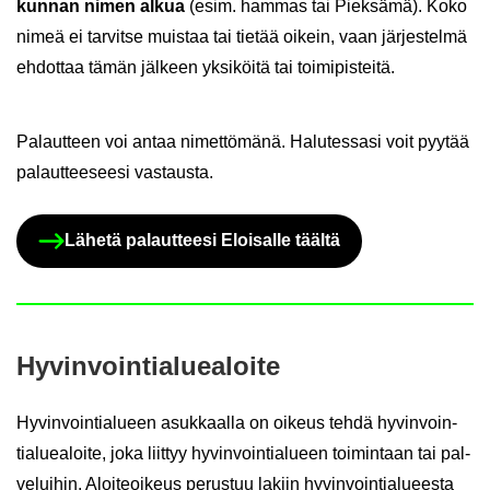
kun­nan nimen alkua
(esim. ham­mas tai Piek­sä­mä). Koko
nimeä ei tar­vit­se muis­taa tai tie­tää oi­kein, vaan jär­jes­tel­mä
eh­dot­taa tämän jäl­keen yk­si­köi­tä tai toi­mi­pis­tei­tä.
Pa­laut­teen voi antaa ni­met­tö­mä­nä. Ha­lu­tes­sa­si voit pyy­tää
pa­laut­tee­see­si vas­taus­ta.
Lä­he­tä pa­laut­tee­si Eloi­sal­le tääl­tä
Hy­vin­voin­tia­lue­a­loi­te
Hy­vin­voin­tia­lu­een asuk­kaal­la on oi­keus tehdä hy­vin­voin­
tia­lue­a­loi­te, joka liit­tyy hy­vin­voin­tia­lu­een toi­min­taan tai pal­
ve­lui­hin. Aloi­teoi­keus pe­rus­tuu la­kiin hy­vin­voin­tia­lu­ees­ta