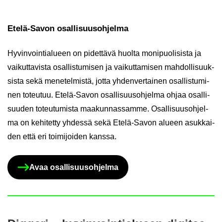
Etelä-​Savon osal­li­suus­oh­jel­ma
Hy­vin­voin­tia­lu­een on pi­det­tä­vä huol­ta mo­ni­puo­li­sis­ta ja
vai­kut­ta­vis­ta osal­lis­tu­mi­sen ja vai­kut­ta­mi­sen mah­dol­li­suuk­
sis­ta sekä me­ne­tel­mis­tä, jotta yh­den­ver­tai­nen osal­lis­tu­mi­
nen to­teu­tuu. Etelä-​Savon osal­li­suus­oh­jel­ma ohjaa osal­li­
suu­den to­teu­tu­mis­ta maa­kun­nas­sam­me. Osal­li­suus­oh­jel­
ma on ke­hi­tet­ty yh­des­sä sekä Etelä-​Savon alu­een asuk­kai­
den että eri toi­mi­joi­den kans­sa.
Avaa osal­li­suus­oh­jel­ma