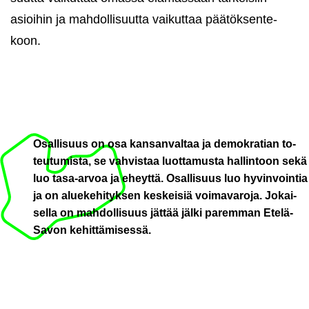
asioi­hin ja mah­dol­li­suut­ta vai­kut­taa pää­tök­sen­te­
koon.
Osal­li­suus on osa kan­san­val­taa ja de­mo­kra­tian to­
teu­tu­mis­ta, se vah­vis­taa luot­ta­mus­ta hal­lin­toon sekä
luo tasa-​arvoa ja eheyt­tä. Osal­li­suus luo hy­vin­voin­tia
ja on alue­ke­hi­tyk­sen kes­kei­siä voi­ma­va­ro­ja. Jo­kai­
sel­la on mah­dol­li­suus jät­tää jälki pa­rem­man Etelä-​
Savon ke­hit­tä­mi­ses­sä.