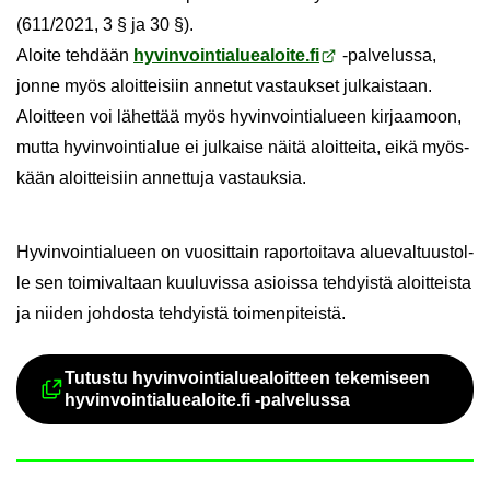
(611/2021, 3 § ja 30 §).
Aloi­te teh­dään
hy­vin­voin­tia­lue­a­loi­te.fi
-​palvelussa,
jonne myös aloit­tei­siin an­ne­tut vas­tauk­set jul­kais­taan.
Aloit­teen voi lä­het­tää myös hy­vin­voin­tia­lu­een kir­jaa­moon,
mutta hy­vin­voin­tia­lue ei jul­kai­se näitä aloit­tei­ta, eikä myös­
kään aloit­tei­siin an­net­tu­ja vas­tauk­sia.
Hy­vin­voin­tia­lu­een on vuo­sit­tain ra­por­toi­ta­va alue­val­tuus­tol­
le sen toi­mi­val­taan kuu­lu­vis­sa asiois­sa teh­dyis­tä aloit­teis­ta
ja nii­den joh­dos­ta teh­dyis­tä toi­men­pi­teis­tä.
Tu­tus­tu hy­vin­voin­tia­lue­a­loit­teen te­ke­mi­seen
Ul­koi­nen pal­ve­lu avau­tuu uu­del
hy­vin­voin­tia­lue­a­loi­te.fi -​palvelussa