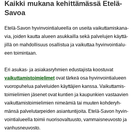
Kaik­ki mu­ka­na ke­hit­tä­mäs­sä Etelä-​
Savoa
Etelä-​Savon hy­vin­voin­tia­lu­eel­la on usei­ta vai­kut­ta­mis­ka­na­
via, joi­den kaut­ta alu­een asuk­kail­la sekä pal­ve­lu­jen käyt­tä­
jil­lä on mah­dol­li­suus osal­lis­tua ja vai­kut­taa hy­vin­voin­tia­lu­
een toi­min­taan.
Eri asukas-​ ja asia­kas­ryh­mien edus­ta­jis­ta koos­tu­vat
vai­kut­ta­mis­toi­mie­li­met
ovat tär­keä osa hy­vin­voin­tia­lu­een
vuo­ro­pu­he­lua pal­ve­lui­den käyt­tä­jien kans­sa. Vai­kut­ta­mis­
toi­mie­li­mien jä­se­net ovat kun­tien ja kau­pun­kien vas­taa­vien
vai­kut­ta­mis­toi­mie­li­mien ni­meä­miä tai muu­ten koh­de­ryh­
män­sä pal­ve­lu­tar­pei­den asian­tun­ti­joi­ta. Etelä-​Savon hy­vin­
voin­tia­lu­eel­la toi­mii nuo­ri­so­val­tuus­to, vam­mais­neu­vos­to ja
van­hus­neu­vos­to.