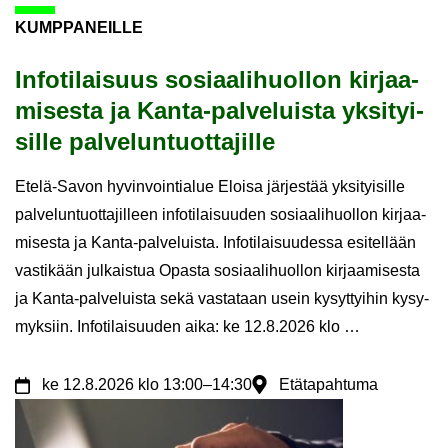
KUMP­PA­NEIL­LE
In­fo­ti­lai­suus so­si­aa­li­huol­lon kir­jaa­
mi­ses­ta ja Kanta-​palveluista yk­si­tyi­
sil­le pal­ve­lun­tuot­ta­jil­le
Etelä-​Savon hy­vin­voin­tia­lue Eloi­sa jär­jes­tää yk­si­tyi­sil­le
pal­ve­lun­tuot­ta­jil­leen in­fo­ti­lai­suu­den so­si­aa­li­huol­lon kir­jaa­
mi­ses­ta ja Kanta-​palveluista. In­fo­ti­lai­suu­des­sa esi­tel­lään
vas­ti­kään jul­kais­tua Opas­ta so­si­aa­li­huol­lon kir­jaa­mi­ses­ta
ja Kanta-​​palveluista sekä vas­ta­taan usein ky­syt­tyi­hin ky­sy­
myk­siin. In­fo­ti­lai­suu­den aika: ke 12.8.2026 klo …
ke
12.8.2026
klo 13:00
–
14:30
Etätapahtuma