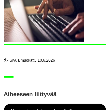
Sivua muo­kat­tu 10.6.2026
Ai­hee­seen liit­ty­vää