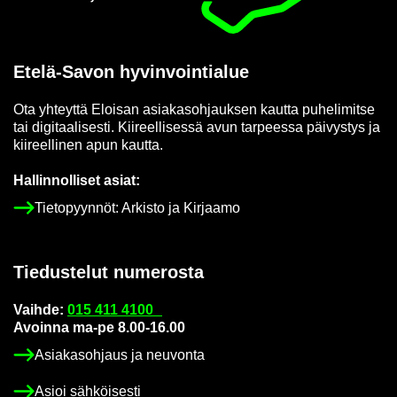
Etelä-​Savon hy­vin­voin­tia­lue
Ota yh­teyt­tä Eloi­san asia­kas­oh­jauk­sen kaut­ta pu­he­li­mit­se
tai di­gi­taa­li­ses­ti. Kii­reel­li­ses­sä avun tar­pees­sa päi­vys­tys ja
kii­reel­li­nen apun kaut­ta.
Hal­lin­nol­li­set asiat:
Tie­to­pyyn­nöt: Ar­kis­to ja Kir­jaa­mo
Tie­dus­te­lut nu­me­ros­ta
Vaih­de:
015 411 4100
Avoin­na ma-pe 8.00-16.00
Asia­kas­oh­jaus ja neu­von­ta
Asioi säh­köi­ses­ti