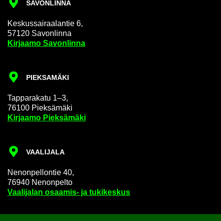
SA­VON­LIN­NA
Kes­kus­sai­raa­lan­tie 6,
57120 Sa­von­lin­na
Kir­jaa­mo Sa­von­lin­na
PIEK­SA­MÄ­KI
Tap­pa­ra­ka­tu 1–3,
76100 Piek­sä­mä­ki
Kir­jaa­mo Piek­sä­mä­ki
VAA­LI­JA­LA
Ne­non­pel­lon­tie 40,
76940 Ne­non­pel­to
Vaa­li­ja­lan osaamis-​ ja tu­ki­kes­kus