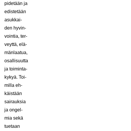
pi­de­tään ja
edis­te­tään
asuk­kai­
den hy­vin­
voin­tia, ter­
veyt­tä, elä­
män­laa­tua,
osal­li­suut­ta
ja toi­min­ta­
ky­kyä. Toi­
mil­la eh­
käis­tään
sai­rauk­sia
ja on­gel­
mia sekä
tue­taan