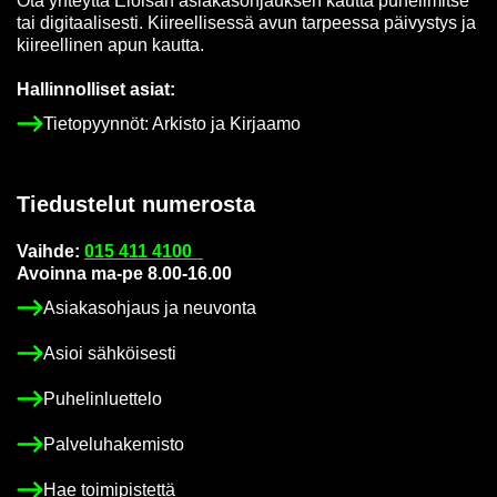
Ota yh­teyt­tä Eloi­san asia­kas­oh­jauk­sen kaut­ta pu­he­li­mit­se
tai di­gi­taa­li­ses­ti. Kii­reel­li­ses­sä avun tar­pees­sa päi­vys­tys ja
kii­reel­li­nen apun kaut­ta.
Hal­lin­nol­li­set asiat:
Tie­to­pyyn­nöt: Ar­kis­to ja Kir­jaa­mo
Tie­dus­te­lut nu­me­ros­ta
Vaih­de:
015 411 4100
Avoin­na ma-pe 8.00-16.00
Asia­kas­oh­jaus ja neu­von­ta
Asioi säh­köi­ses­ti
Pu­he­lin­luet­te­lo
Pal­ve­lu­ha­ke­mis­to
Hae toi­mi­pis­tet­tä