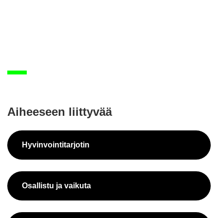
Ai­hee­seen liit­ty­vää
Hy­vin­voin­ti­tar­jo­tin
Osal­lis­tu ja vai­ku­ta