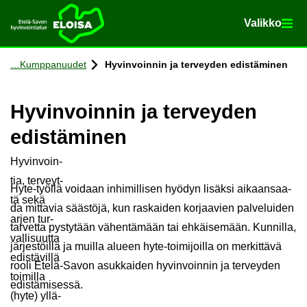
Va­lik­ko
Va­lik­ko
Etusi­vu
Siir­ry si­säl­töön
Kump­pa­nuu­det
Hy­vin­voin­nin ja ter­vey­den edis­tä­mi­nen
Hy­vin­voin­nin ja ter­vey­den
edis­tä­mi­nen
Hy­vin­voin­
tia, ter­veyt­
Hyte-​työllä voi­daan in­hi­mil­li­sen hyö­dyn li­säk­si ai­kaan­saa­
tä sekä
da mit­ta­via sääs­tö­jä, kun ras­kai­den kor­jaa­vien pal­ve­lui­den
arjen tur­
tar­vet­ta pys­ty­tään vä­hen­tä­mään tai eh­käi­se­mään. Kun­nil­la,
val­li­suut­ta
jär­jes­töil­lä ja muil­la alu­een hyte-​toimijoilla on mer­kit­tä­vä
edis­tä­vil­lä
rooli Etelä-​Savon asuk­kai­den hy­vin­voin­nin ja ter­vey­den
toi­mil­la
edis­tä­mi­ses­sä.
(hyte) yl­lä­