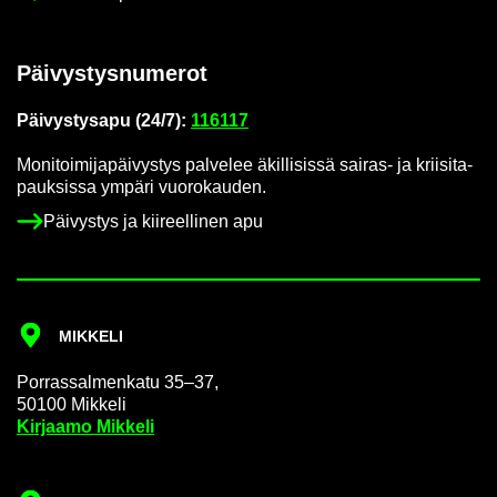
Päi­vys­tys­nu­me­rot
Päi­vys­tys­a­pu (24/7):
116117
Mo­ni­toi­mi­ja­päi­vys­tys pal­ve­lee äkil­li­sis­sä sairas-​ ja krii­si­ta­
pauk­sis­sa ym­pä­ri vuo­ro­kau­den.
Päi­vys­tys ja kii­reel­li­nen apu
MIK­KE­LI
Por­ras­sal­men­ka­tu 35–37,
50100 Mik­ke­li
Kir­jaa­mo Mik­ke­li