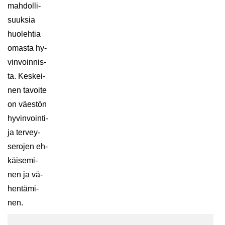
mah­dol­li­
suuk­sia
huo­leh­tia
omas­ta hy­
vin­voin­nis­
ta. Kes­kei­
nen ta­voi­te
on väes­tön
hyvinvointi-​
ja ter­vey­
se­ro­jen eh­
käi­se­mi­
nen ja vä­
hen­tä­mi­
nen.