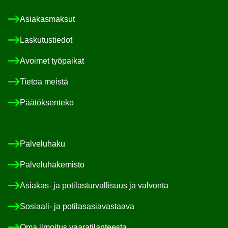
Asia­kas­mak­sut
Las­ku­tus­tie­dot
Avoi­met työ­pai­kat
Tie­toa meis­tä
Pää­tök­sen­te­ko
Pal­ve­lu­ha­ku
Pal­ve­lu­ha­ke­mis­to
Asiakas-​ ja po­ti­las­tur­val­li­suus ja val­von­ta
Sosiaali-​ ja po­ti­las­asia­vas­taa­va
Oma il­moi­tus vaa­ra­ti­lan­tees­ta