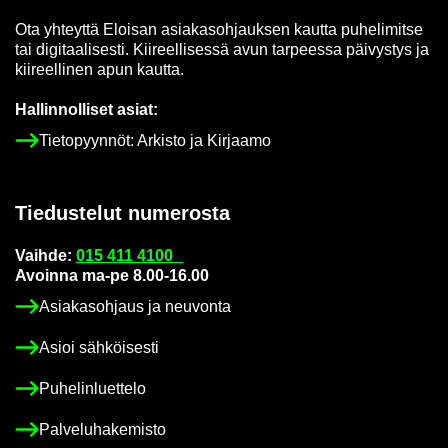
Ota yh­teyt­tä Eloi­san asia­kas­oh­jauk­sen kaut­ta pu­he­li­mit­se
tai di­gi­taa­li­ses­ti. Kii­reel­li­ses­sä avun tar­pees­sa päi­vys­tys ja
kii­reel­li­nen apun kaut­ta.
Hal­lin­nol­li­set asiat:
Tie­to­pyyn­nöt: Ar­kis­to ja Kir­jaa­mo
Tie­dus­te­lut nu­me­ros­ta
Vaih­de:
015 411 4100
Avoin­na ma-pe 8.00-16.00
Asia­kas­oh­jaus ja neu­von­ta
Asioi säh­köi­ses­ti
Pu­he­lin­luet­te­lo
Pal­ve­lu­ha­ke­mis­to