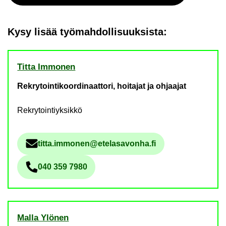
Kysy lisää työ­mah­dol­li­suuk­sis­ta:
Titta Im­mo­nen
Rekrytointikoordinaattori, hoitajat ja ohjaajat
Rekrytointiyksikkö
titta.im­mo­nen@ete­la­sa­von­ha.fi
Säh­kö­pos­tio­soi­te
040 359 7980
Pu­he­lin­nu­me­ro
Malla Ylö­nen