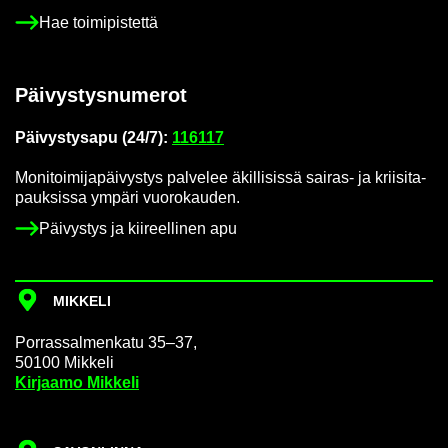
Hae toi­mi­pis­tet­tä
Päi­vys­tys­nu­me­rot
Päi­vys­tys­a­pu (24/7):
116117
Mo­ni­toi­mi­ja­päi­vys­tys pal­ve­lee äkil­li­sis­sä sairas-​ ja krii­si­ta­
pauk­sis­sa ym­pä­ri vuo­ro­kau­den.
Päi­vys­tys ja kii­reel­li­nen apu
MIK­KE­LI
Por­ras­sal­men­ka­tu 35–37,
50100 Mik­ke­li
Kir­jaa­mo Mik­ke­li