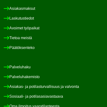
Asia­kas­mak­sut
Las­ku­tus­tie­dot
Avoi­met työ­pai­kat
Tie­toa meis­tä
Pää­tök­sen­te­ko
Pal­ve­lu­ha­ku
Pal­ve­lu­ha­ke­mis­to
Asiakas-​ ja po­ti­las­tur­val­li­suus ja val­von­ta
Sosiaali-​ ja po­ti­las­asia­vas­taa­va
Oma il­moi­tus vaa­ra­ti­lan­tees­ta