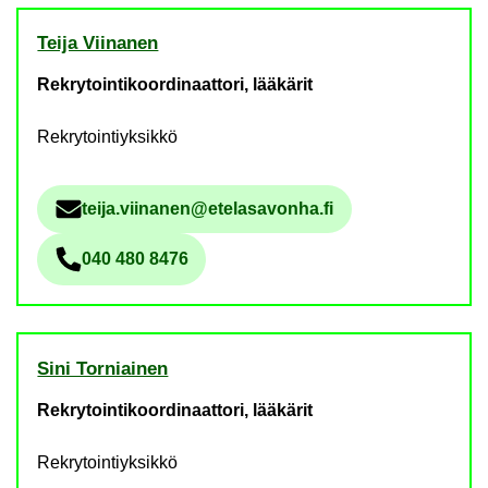
Teija Vii­na­nen
Rekrytointikoordinaattori, lääkärit
Rekrytointiyksikkö
teija.vii­na­nen@ete­la­sa­von­ha.fi
Säh­kö­pos­tio­soi­te
040 480 8476
Pu­he­lin­nu­me­ro
Sini Tor­niai­nen
Rekrytointikoordinaattori, lääkärit
Rekrytointiyksikkö