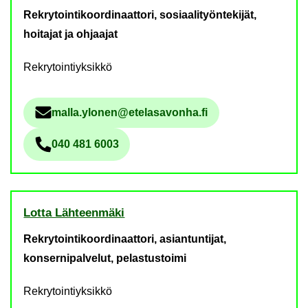
Rekrytointikoordinaattori, sosiaalityöntekijät,
hoitajat ja ohjaajat
Rekrytointiyksikkö
malla.ylo­nen@ete­la­sa­von­ha.fi
Säh­kö­pos­tio­soi­te
040 481 6003
Pu­he­lin­nu­me­ro
Lotta Läh­teen­mä­ki
Rekrytointikoordinaattori, asiantuntijat,
konsernipalvelut, pelastustoimi
Rekrytointiyksikkö