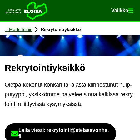
Va­lik­ko
Va­lik­ko
Etusi­vu
Siir­ry si­säl­töön
Meil­le töi­hin
Rek­ry­toin­tiyk­sik­kö
Rek­ry­toin­tiyk­sik­kö
Olet­pa ko­ke­nut kon­ka­ri tai alas­ta kiin­nos­tu­nut huip­
pu­tyyp­pi, yk­sik­köm­me pal­ve­lee sinua kai­kis­sa rek­ry­
toin­tiin liit­ty­vis­sä ky­sy­myk­sis­sä.
Laita vies­ti: rek­ry­toin­ti@ete­la­sa­von­ha.
Säh­kö­pos­tio­soi­te
fi