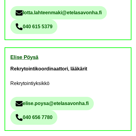
lotta.lah­teen­ma­ki@ete­la­sa­von­ha.fi
Säh­kö­pos­tio­soi­te
040 615 5379
Pu­he­lin­nu­me­ro
Elise Pöysä
Rekrytointikoordinaattori, lääkärit
Rekrytointiyksikkö
elise.poysa@ete­la­sa­von­ha.fi
Säh­kö­pos­tio­soi­te
040 656 7780
Pu­he­lin­nu­me­ro