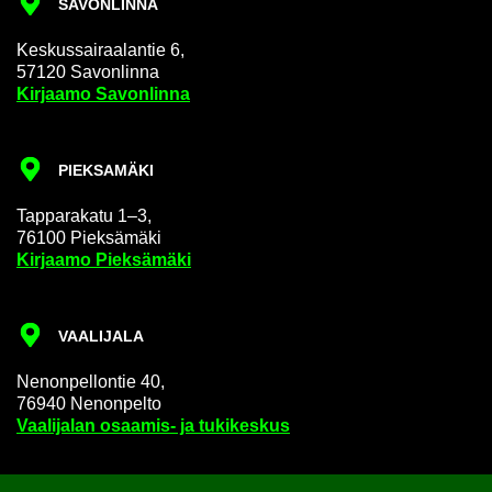
SA­VON­LIN­NA
Kes­kus­sai­raa­lan­tie 6,
57120 Sa­von­lin­na
Kir­jaa­mo Sa­von­lin­na
PIEK­SA­MÄ­KI
Tap­pa­ra­ka­tu 1–3,
76100 Piek­sä­mä­ki
Kir­jaa­mo Piek­sä­mä­ki
VAA­LI­JA­LA
Ne­non­pel­lon­tie 40,
76940 Ne­non­pel­to
Vaa­li­ja­lan osaamis-​ ja tu­ki­kes­kus