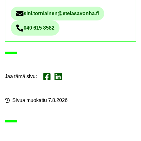
sini.tor­niai­nen@ete­la­sa­von­ha.fi
Säh­kö­pos­tio­soi­te
040 615 8582
Pu­he­lin­nu­me­ro
Jaa tämä sivu
:
Jaa Face­book
Jaa Lin­ke­dI­nis­sä
Sivua muo­kat­tu 7.8.2026