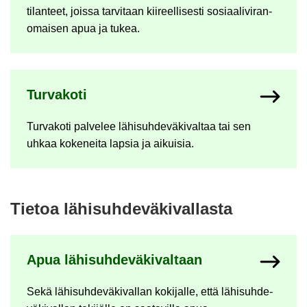
ti­lan­teet, jois­sa tar­vi­taan kii­reel­li­ses­ti so­si­aa­li­vi­ran­
omai­sen apua ja tukea.
Tur­va­ko­ti
Tur­va­ko­ti pal­ve­lee lä­hi­suh­de­vä­ki­val­taa tai sen
uhkaa ko­ke­nei­ta lap­sia ja ai­kui­sia.
Tie­toa lä­hi­suh­de­vä­ki­val­las­ta
Apua lä­hi­suh­de­vä­ki­val­taan
Sekä lä­hi­suh­de­vä­ki­val­lan ko­ki­jal­le, että lä­hi­suh­de­