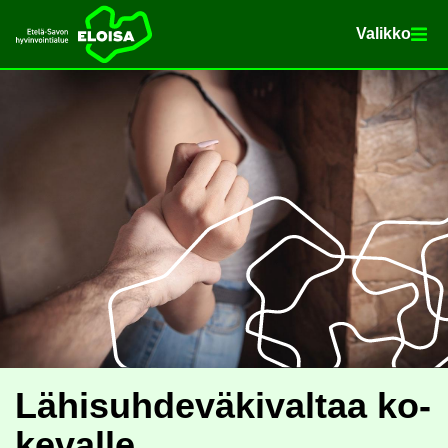
Va­lik­ko
Va­lik­ko
Etusi­vu
Siir­ry si­säl­töön
Lä­hi­suh­de­vä­ki­val­taa ko­
ke­val­le