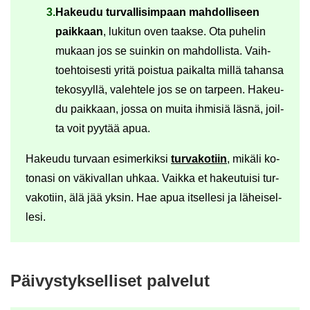
Ha­keu­du tur­val­li­sim­paan mah­dol­li­seen
paik­kaan
, lu­ki­tun oven taak­se. Ota pu­he­lin
mu­kaan jos se suin­kin on mah­dol­lis­ta. Vaih­
toeh­toi­ses­ti yritä pois­tua pai­kal­ta millä ta­han­sa
te­ko­syyl­lä, va­leh­te­le jos se on tar­peen. Ha­keu­
du paik­kaan, jossa on muita ih­mi­siä läsnä, joil­
ta voit pyy­tää apua.
Ha­keu­du tur­vaan esi­mer­kik­si
tur­va­ko­tiin
, mi­kä­li ko­
to­na­si on vä­ki­val­lan uhkaa. Vaik­ka et ha­keu­tui­si tur­
va­ko­tiin, älä jää yksin. Hae apua it­sel­le­si ja lä­hei­sel­
le­si.
Päi­vys­tyk­sel­li­set pal­ve­lut