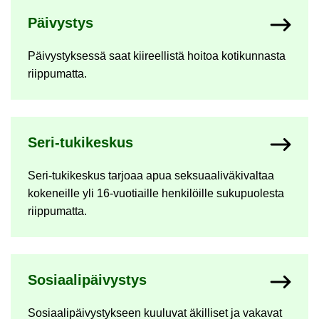
Päi­vys­tys
Päi­vys­tyk­ses­sä saat kii­reel­lis­tä hoi­toa ko­ti­kun­nas­ta
riip­pu­mat­ta.
Seri-​tukikeskus
Seri-​tukikeskus tar­jo­aa apua sek­su­aa­li­vä­ki­val­taa
ko­ke­neil­le yli 16-​vuotiaille hen­ki­löil­le su­ku­puo­les­ta
riip­pu­mat­ta.
So­si­aa­li­päi­vys­tys
So­si­aa­li­päi­vys­tyk­seen kuu­lu­vat äkil­li­set ja va­ka­vat