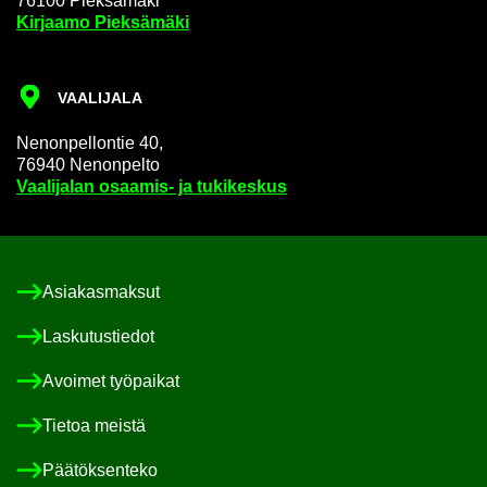
76100 Piek­sä­mä­ki
Kir­jaa­mo Piek­sä­mä­ki
VAA­LI­JA­LA
Ne­non­pel­lon­tie 40,
76940 Ne­non­pel­to
Vaa­li­ja­lan osaamis-​ ja tu­ki­kes­kus
Asia­kas­mak­sut
Las­ku­tus­tie­dot
Avoi­met työ­pai­kat
Tie­toa meis­tä
Pää­tök­sen­te­ko