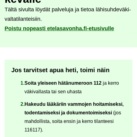
Tältä si­vul­ta löy­dät pal­ve­lu­ja ja tie­toa lä­hi­suh­de­vä­ki­
val­ta­ti­lan­tei­siin.
Pois­tu no­peas­ti ete­la­sa­von­ha.fi-​etusivulle
Jos tar­vit­set apua heti, toimi näin
Soita ylei­seen hä­tä­nu­me­roon 112
ja kerro
vä­ki­val­las­ta tai sen uhas­ta
Ha­keu­du lää­kä­riin vam­mo­jen hoi­ta­mi­sek­si,
to­den­ta­mi­sek­si ja do­ku­men­toi­mi­sek­si
(jos
mah­dol­lis­ta, soita ensin ja kerro ti­lan­tee­si
116117).