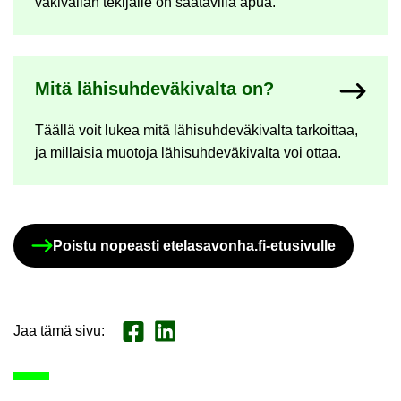
vä­ki­val­lan te­ki­jäl­le on saa­ta­vil­la apua.
Mitä lä­hi­suh­de­vä­ki­val­ta on?
Tääl­lä voit lukea mitä lä­hi­suh­de­vä­ki­val­ta tar­koit­taa,
ja mil­lai­sia muo­to­ja lä­hi­suh­de­vä­ki­val­ta voi ottaa.
Pois­tu no­peas­ti ete­la­sa­von­ha.fi-​etusivulle
Jaa tämä sivu
:
Jaa Face­book
Jaa Lin­ke­dI­nis­sä