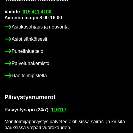
Vaih­de:
015 411 4100
Avoin­na ma-pe 8.00-16.00
Asia­kas­oh­jaus ja neu­von­ta
Asioi säh­köi­ses­ti
Pu­he­lin­luet­te­lo
Pal­ve­lu­ha­ke­mis­to
Hae toi­mi­pis­tet­tä
Päi­vys­tys­nu­me­rot
Päi­vys­tys­a­pu (24/7):
116117
Mo­ni­toi­mi­ja­päi­vys­tys pal­ve­lee äkil­li­sis­sä sairas-​ ja krii­si­ta­
pauk­sis­sa ym­pä­ri vuo­ro­kau­den.