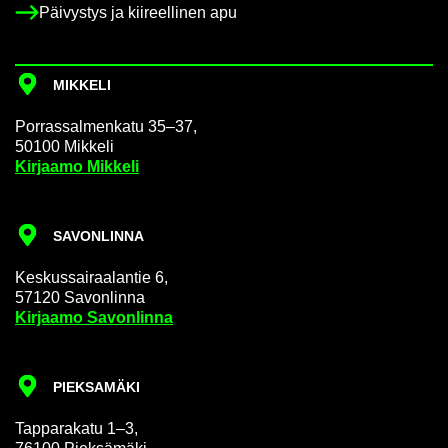
Päi­vys­tys ja kii­reel­li­nen apu
MIK­KE­LI
Por­ras­sal­men­ka­tu 35–37,
50100 Mik­ke­li
Kir­jaa­mo Mik­ke­li
SA­VON­LIN­NA
Kes­kus­sai­raa­lan­tie 6,
57120 Sa­von­lin­na
Kir­jaa­mo Sa­von­lin­na
PIEK­SA­MÄ­KI
Tap­pa­ra­ka­tu 1–3,