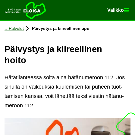
Va­lik­ko
Va­lik­ko
Etusi­vu
Siir­ry si­säl­töön
Pal­ve­lut
Päi­vys­tys ja kii­reel­li­nen apu
Päi­vys­tys ja kii­reel­li­nen
hoito
Hä­tä­ti­lan­tees­sa soita aina hä­tä­nu­me­roon 112. Jos
si­nul­la on vai­keuk­sia kuu­le­mi­sen tai pu­heen tuot­
ta­mi­sen kans­sa, voit lä­het­tää teks­ti­vies­tin hä­tä­nu­
me­roon 112.