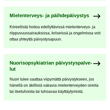
Mielenterveys-​ ja päih­de­päi­vys­tys
Kii­reel­lis­tä hoi­toa edel­lyt­tä­vis­sä mielenterveys-​ ja
riip­pu­vuus­sai­rauk­sis­sa, krii­seis­sä ja on­gel­mis­sa voit
ottaa yh­teyt­tä päi­vys­tys­a­puun.
Nuo­ri­sop­sy­kiat­rian päi­vys­tys­pal­ve­
lut
Nuori tulee saat­taa vii­py­mät­tä päi­vys­tyk­seen, jos
hä­nel­lä on äkil­li­siä va­ka­via mie­len­ter­vey­den oi­rei­ta
tai it­se­tu­hois­ta tai tu­hoa­vaa käyt­täy­ty­mis­tä.