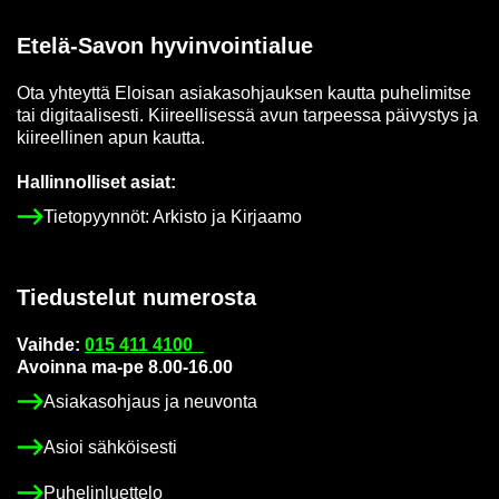
Etelä-​Savon hy­vin­voin­tia­lue
Ota yh­teyt­tä Eloi­san asia­kas­oh­jauk­sen kaut­ta pu­he­li­mit­se
tai di­gi­taa­li­ses­ti. Kii­reel­li­ses­sä avun tar­pees­sa päi­vys­tys ja
kii­reel­li­nen apun kaut­ta.
Hal­lin­nol­li­set asiat:
Tie­to­pyyn­nöt: Ar­kis­to ja Kir­jaa­mo
Tie­dus­te­lut nu­me­ros­ta
Vaih­de:
015 411 4100
Avoin­na ma-pe 8.00-16.00
Asia­kas­oh­jaus ja neu­von­ta
Asioi säh­köi­ses­ti
Pu­he­lin­luet­te­lo