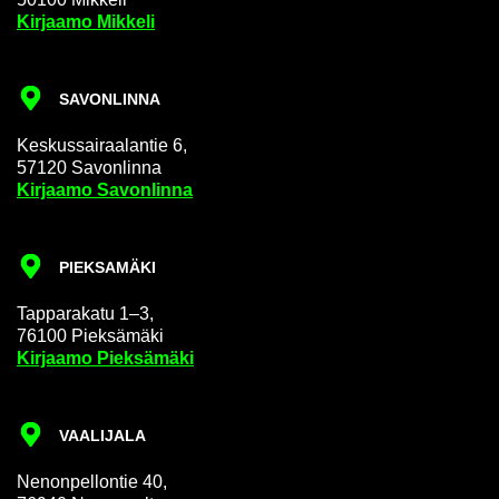
Kir­jaa­mo Mik­ke­li
SA­VON­LIN­NA
Kes­kus­sai­raa­lan­tie 6,
57120 Sa­von­lin­na
Kir­jaa­mo Sa­von­lin­na
PIEK­SA­MÄ­KI
Tap­pa­ra­ka­tu 1–3,
76100 Piek­sä­mä­ki
Kir­jaa­mo Piek­sä­mä­ki
VAA­LI­JA­LA
Ne­non­pel­lon­tie 40,