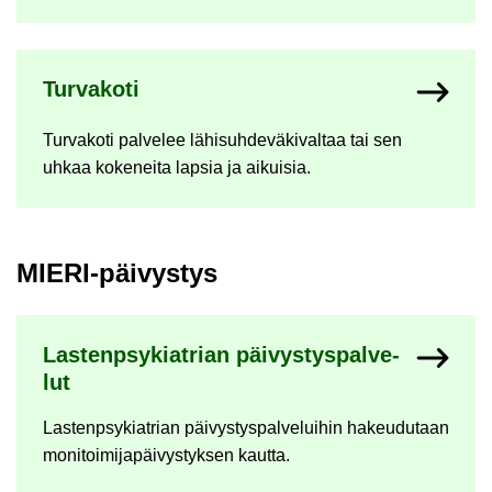
Tur­va­ko­ti
Tur­va­ko­ti pal­ve­lee lä­hi­suh­de­vä­ki­val­taa tai sen
uhkaa ko­ke­nei­ta lap­sia ja ai­kui­sia.
MIERI-​päivystys
Las­tenp­sy­kiat­rian päi­vys­tys­pal­ve­
lut
Las­tenp­sy­kiat­rian päi­vys­tys­pal­ve­lui­hin ha­keu­du­taan
mo­ni­toi­mi­ja­päi­vys­tyk­sen kaut­ta.