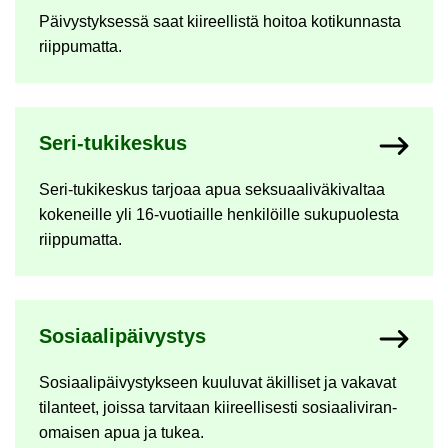
Päi­vys­tyk­ses­sä saat kii­reel­lis­tä hoi­toa ko­ti­kun­nas­ta
riip­pu­mat­ta.
Seri-​tukikeskus
Seri-​tukikeskus tar­jo­aa apua sek­su­aa­li­vä­ki­val­taa
ko­ke­neil­le yli 16-​vuotiaille hen­ki­löil­le su­ku­puo­les­ta
riip­pu­mat­ta.
So­si­aa­li­päi­vys­tys
So­si­aa­li­päi­vys­tyk­seen kuu­lu­vat äkil­li­set ja va­ka­vat
ti­lan­teet, jois­sa tar­vi­taan kii­reel­li­ses­ti so­si­aa­li­vi­ran­
omai­sen apua ja tukea.