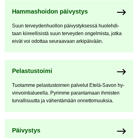
Ham­mas­hoi­don päi­vys­tys
Suun ter­vey­den­huol­lon päi­vys­tyk­ses­sä huo­leh­di­
taan kii­reel­li­sis­tä suun ter­vey­den on­gel­mis­ta, jotka
eivät voi odot­taa seu­raa­vaan ar­ki­päi­vään.
Pe­las­tus­toi­mi
Tuo­tam­me pe­las­tus­toi­men pal­ve­lut Etelä-​Savon hy­
vin­voin­tia­lu­eel­la. Py­rim­me pa­ran­ta­maan ih­mis­ten
tur­val­li­suut­ta ja vä­hen­tä­mään on­net­to­muuk­sia.
Päi­vys­tys