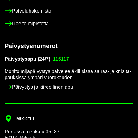
Pal­ve­lu­ha­ke­mis­to
Hae toi­mi­pis­tet­tä
Päi­vys­tys­nu­me­rot
Päi­vys­tys­a­pu (24/7):
116117
Mo­ni­toi­mi­ja­päi­vys­tys pal­ve­lee äkil­li­sis­sä sairas-​ ja krii­si­ta­
pauk­sis­sa ym­pä­ri vuo­ro­kau­den.
Päi­vys­tys ja kii­reel­li­nen apu
MIK­KE­LI
Por­ras­sal­men­ka­tu 35–37,
50100 Mik­ke­li