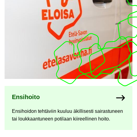
Ny­kyi­sen sivun ala­si­vut
En­si­hoi­to
En­si­hoi­don teh­tä­viin kuu­luu äkil­li­ses­ti sai­ras­tu­neen
tai louk­kaan­tu­neen po­ti­laan kii­reel­li­nen hoito.