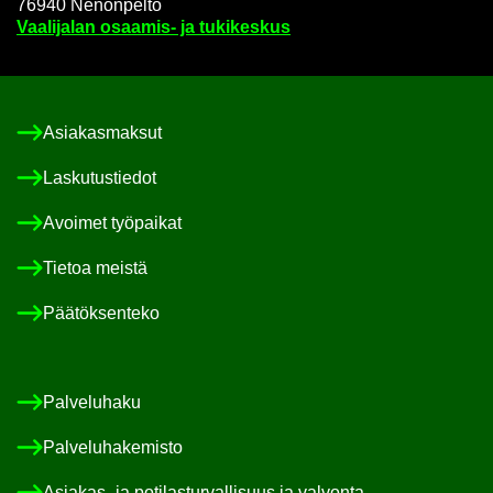
76940 Ne­non­pel­to
Vaa­li­ja­lan osaamis-​ ja tu­ki­kes­kus
Asia­kas­mak­sut
Las­ku­tus­tie­dot
Avoi­met työ­pai­kat
Tie­toa meis­tä
Pää­tök­sen­te­ko
Pal­ve­lu­ha­ku
Pal­ve­lu­ha­ke­mis­to
Asiakas-​ ja po­ti­las­tur­val­li­suus ja val­von­ta