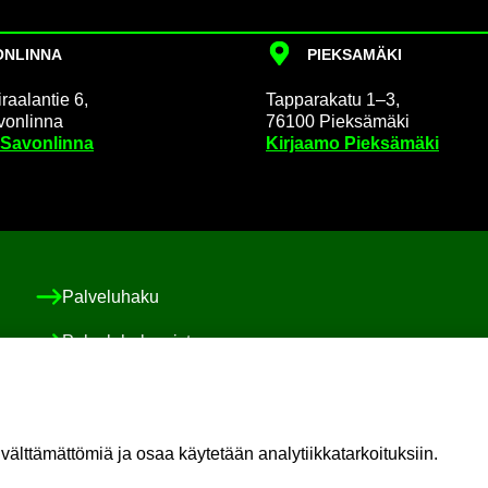
N­LIN­NA
PIEK­SA­MÄ­KI
raa­lan­tie 6,
Tap­pa­ra­ka­tu 1–3,
on­lin­na
76100 Piek­sä­mä­ki
 Sa­von­lin­na
Kir­jaa­mo Piek­sä­mä­ki
Pal­ve­lu­ha­ku
Pal­ve­lu­ha­ke­mis­to
Asiakas-​ ja po­ti­las­tur­val­li­suus ja val­von­ta
Sosiaali-​ ja po­ti­las­asia­vas­taa­va
t­tä­mät­tö­miä ja osaa käy­te­tään ana­ly­tiik­ka­tar­koi­tuk­siin.
Oma il­moi­tus vaa­ra­ti­lan­tees­ta