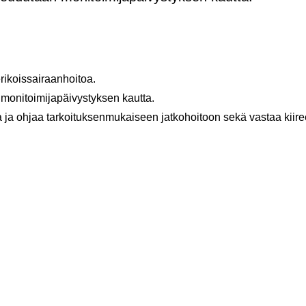
eri­kois­sai­raan­hoi­toa.
mo­ni­toi­mi­ja­päi­vys­tyk­sen kaut­ta.
­ta ja ohjaa tar­koi­tuk­sen­mu­kai­seen jat­ko­hoi­toon sekä vas­taa kii­reel