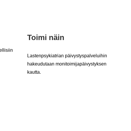
Toimi näin
­li­siin
Las­tenp­sy­kiat­rian päi­vys­tys­pal­ve­lui­hin
ha­keu­du­taan mo­ni­toi­mi­ja­päi­vys­tyk­sen
kaut­ta.