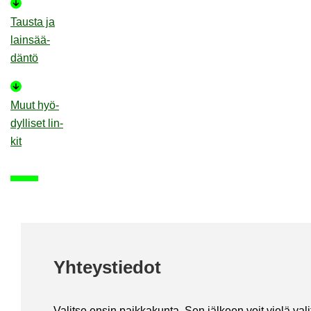
Taus­ta ja
lain­sää­
dän­tö
Muut hyö­
dyl­li­set lin­
kit
Yh­teys­tie­dot
Va­lit­se ensin paik­ka­kun­ta. Sen jäl­keen voit vielä va­li­ta