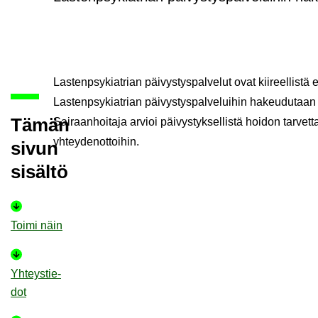
Las­tenp­sy­kiat­rian päi­vys­tys­pal­ve­lut ovat kii­reel­lis­tä 
Las­tenp­sy­kiat­rian päi­vys­tys­pal­ve­lui­hin ha­keu­du­taan 
Tämän
Sai­raan­hoi­ta­ja ar­vioi päi­vys­tyk­sel­lis­tä hoi­don tar­vet
yh­tey­den­ot­toi­hin.
sivun
si­säl­tö
Toimi näin
Yh­teys­tie­
dot