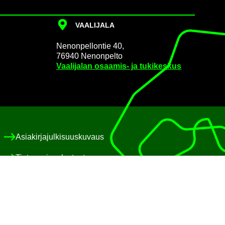
VAA­LI­JA­LA
Ne­non­pel­lon­tie 40,
76940 Ne­non­pel­to
Vaa­li­ja­lan osaamis-​ ja tu­ki­kes­kus
Asia­kir­ja­jul­ki­suus­ku­vaus
Tie­to­suo­ja­se­los­teet
Eväs­te­käy­tän­nöt
Saa­vu­tet­ta­vuus­se­los­te
Pa­lau­te