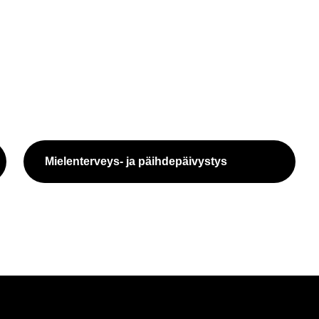
Mielenterveys-​ ja päih­de­päi­vys­tys