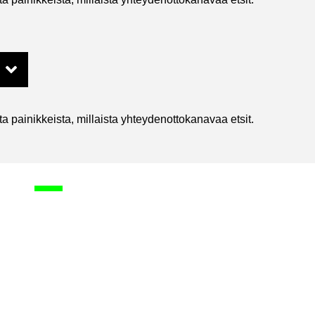
 pai­nik­keis­ta, mil­lais­ta yh­tey­den­ot­to­ka­na­vaa etsit.