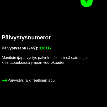
Ta­kai­sin ylös
Päi­vys­tys­nu­me­rot
Päi­vys­tys­a­pu (24/7):
116117
Mo­ni­toi­mi­ja­päi­vys­tys pal­ve­lee äkil­li­sis­sä sairas-​ ja
krii­si­ta­pauk­sis­sa ym­pä­ri vuo­ro­kau­den.
Päi­vys­tys ja kii­reel­li­nen apu