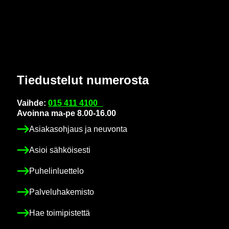
Tie­dus­te­lut nu­me­ros­ta
Vaih­de:
015 411 4100
Avoin­na ma-pe 8.00-16.00
Asia­kas­oh­jaus ja neu­von­ta
Asioi säh­köi­ses­ti
Pu­he­lin­luet­te­lo
Pal­ve­lu­ha­ke­mis­to
Hae toi­mi­pis­tet­tä