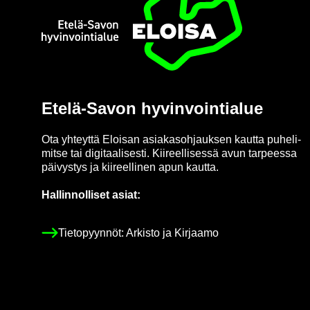
Etusi­vu
Etelä-​Savon hy­vin­voin­tia­lue
Ota yh­teyt­tä Eloi­san asia­kas­oh­jauk­sen kaut­ta pu­he­li­
mit­se tai di­gi­taa­li­ses­ti. Kii­reel­li­ses­sä avun tar­pees­sa
päi­vys­tys ja kii­reel­li­nen apun kaut­ta.
Hal­lin­nol­li­set asiat:
Tie­to­pyyn­nöt: Ar­kis­to ja Kir­jaa­mo