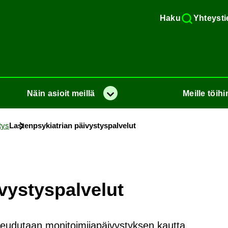
Haku
Yh­teys­ti
Näin
asioit
meil­lä
Meil­le
töi­hi
Va­lik­ko
tys
Las­tenp­sy­kiat­rian päi­vys­tys­pal­ve­lut
vys­tys­pal­ve­lut
keudutaan monitoimijapäivystyksen kautta.