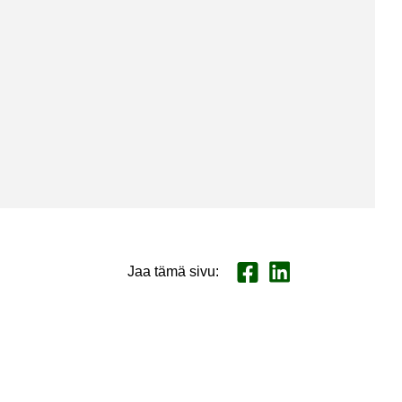
Jaa tämä sivu
:
Jaa Face­book
Jaa Lin­ke­dI­nis­sä