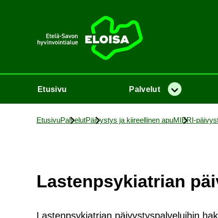
Etusi­vu
Etusi­vu
Pal­ve­lut
Va­lik­ko
Etusi­vu
Pal­ve­lut
Päi­vys­tys ja kii­reel­li­nen apu
MIERI-​päivys
Las­tenp­sy­kiat­rian päi­
Lastenpsykiatrian päivystyspalveluihin ha