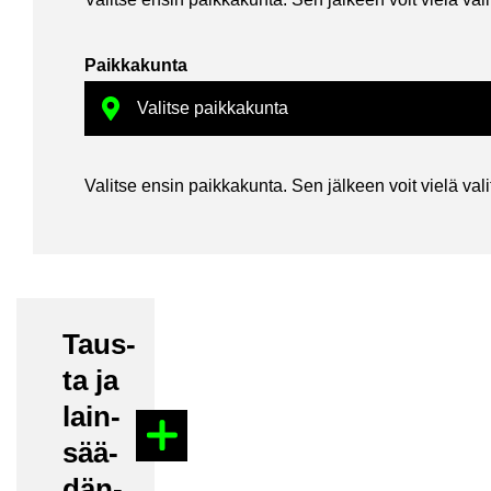
Paik­ka­kun­ta
Va­lit­se ensin paik­ka­kun­ta. Sen jäl­keen voit vielä va­li­ta
Taus­
ta ja
lain­
sää­
dän­