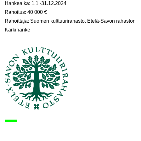
Han­ke­ai­ka: 1.1.-31.12.2024
Ra­hoi­tus: 40 000 €
Ra­hoit­ta­ja: Suo­men kult­tuu­ri­ra­has­to, Etelä-​Savon ra­has­ton
Kär­ki­han­ke