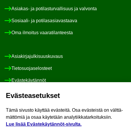
Asiakas-​ ja po­ti­las­tur­val­li­suus ja val­von­ta
Sosiaali-​ ja po­ti­las­asia­vas­taa­va
Oma il­moi­tus vaa­ra­ti­lan­tees­ta
Asia­kir­ja­jul­ki­suus­ku­vaus
Tie­to­suo­ja­se­los­teet
Eväs­te­käy­tän­nöt
Saa­vu­tet­ta­vuus­se­los­te
Eväs­tea­se­tuk­set
Pa­lau­te
Tämä si­vus­to käyt­tää eväs­tei­tä. Osa eväs­teis­tä on vält­tä­
mät­tö­miä ja osaa käy­te­tään ana­ly­tiik­ka­tar­koi­tuk­siin.
Seuraa Eloisaa somessa
:
Lue lisää Evästekäytännöt-​sivulta.