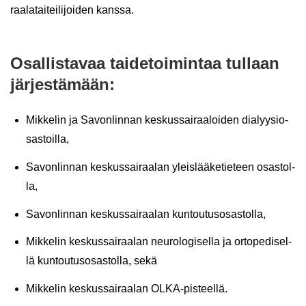
raa­la­tai­tei­li­joi­den kans­sa.
Osal­lis­ta­vaa tai­de­toi­min­taa tul­laan
jär­jes­tä­mään:
Mik­ke­lin ja Sa­von­lin­nan kes­kus­sai­raa­loi­den dia­lyy­sio­
sas­toil­la,
Sa­von­lin­nan kes­kus­sai­raa­lan yleis­lää­ke­tie­teen osas­tol­
la,
Sa­von­lin­nan kes­kus­sai­raa­lan kun­tou­tus­osas­tol­la,
Mik­ke­lin kes­kus­sai­raa­lan neu­ro­lo­gi­sel­la ja or­to­pe­di­sel­
lä kun­tou­tus­osas­tol­la, sekä
Mik­ke­lin kes­kus­sai­raa­lan OLKA-​pisteellä.