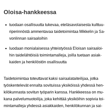
Oloisa-​hankkeessa
tuo­daan osal­li­suut­ta tu­ke­vaa, ete­lä­sa­vo­lai­ses­ta kult­tuu­
ri­pe­rin­nös­tä am­men­ta­vaa tai­de­toi­min­taa Mik­ke­lin ja Sa­
von­lin­nan sai­raa­loi­hin
luo­daan mo­nia­lai­ses­sa yh­teis­työs­sä Eloi­san sai­raa­loi­
hin tai­de­läh­töi­siä toi­min­ta­mal­le­ja, joil­la tue­taan asiak­
kai­den ja hen­ki­lös­tön osal­li­suut­ta
Tai­de­toi­min­taa to­teut­ta­vat kaksi sai­raa­la­tai­tei­li­jaa, jotka
työs­ken­te­le­vät en­nal­ta so­vi­tuis­sa yk­si­köis­sä yh­des­sä hen­
ki­lö­kun­nas­ta so­vi­tun työ­pa­rin kans­sa. Hank­kees­sa on mu­
ka­na pal­ve­lu­muo­toi­li­ja, joka ke­hit­tää yk­si­köi­hin so­pi­via toi­
min­ta­mal­le­ja yh­des­sä asiak­kai­den, hen­ki­lö­kun­nan ja sai­