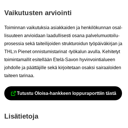
Vai­ku­tus­ten ar­vioin­ti
Toi­min­nan vai­ku­tuk­sia asiak­kai­den ja hen­ki­lö­kun­nan osal­
li­suu­teen ar­vioi­daan laa­dul­li­ses­ti osana pal­ve­lu­muo­toi­lu­
pro­ses­sia sekä tai­tei­li­joi­den struk­tu­roi­dun työ­päi­vä­kir­jan ja
THL:n Pie­net on­nis­tu­mis­ta­ri­nat -​työkalun avul­la. Ke­hi­te­tyt
toi­min­ta­mal­lit esi­tel­lään Etelä-​Savon hy­vin­voin­tia­lu­een
joh­dol­le ja päät­tä­jil­le sekä kir­joi­te­taan osak­si sai­raa­loi­den
tai­teen ta­ri­naa.
Tu­tus­tu Oloisa-​hankkeen lop­pu­ra­port­tiin tästä
Siir­ryt toi­seen pal­ve­luun
Li­sä­tie­to­ja