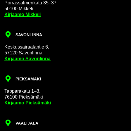
Por­ras­sal­men­ka­tu 35–37,
50100 Mik­ke­li
Kir­jaa­mo Mik­ke­li
SA­VON­LIN­NA
Kes­kus­sai­raa­lan­tie 6,
57120 Sa­von­lin­na
Kir­jaa­mo Sa­von­lin­na
PIEK­SA­MÄ­KI
Tap­pa­ra­ka­tu 1–3,
76100 Piek­sä­mä­ki
Kir­jaa­mo Piek­sä­mä­ki
VAA­LI­JA­LA