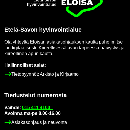
Etusi­vu
Etelä-​Savon hy­vin­voin­tia­lue
Ota yh­teyt­tä Eloi­san asia­kas­oh­jauk­sen kaut­ta pu­he­li­mit­se
tai di­gi­taa­li­ses­ti. Kii­reel­li­ses­sä avun tar­pees­sa päi­vys­tys ja
kii­reel­li­nen apun kaut­ta.
Hal­lin­nol­li­set asiat:
Tie­to­pyyn­nöt: Ar­kis­to ja Kir­jaa­mo
Tie­dus­te­lut nu­me­ros­ta
Vaih­de:
015 411 4100
Avoin­na ma-pe 8.00-16.00
Asia­kas­oh­jaus ja neu­von­ta