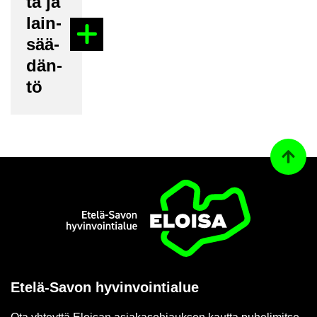
ta ja
lain­
sää­
dän­
tö
Ta­kai­s
Etusi­vu
Etelä-​Savon hy­vin­voin­tia­lue