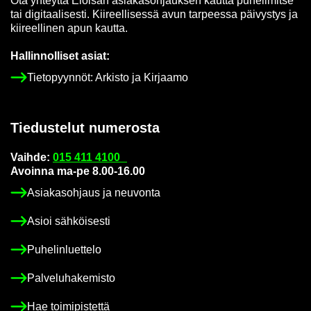
Ota yh­teyt­tä Eloi­san asia­kas­oh­jauk­sen kaut­ta pu­he­li­mit­se
tai di­gi­taa­li­ses­ti. Kii­reel­li­ses­sä avun tar­pees­sa päi­vys­tys ja
kii­reel­li­nen apun kaut­ta.
Hal­lin­nol­li­set asiat:
Tie­to­pyyn­nöt: Ar­kis­to ja Kir­jaa­mo
Tie­dus­te­lut nu­me­ros­ta
Vaih­de:
015 411 4100
Avoin­na ma-pe 8.00-16.00
Asia­kas­oh­jaus ja neu­von­ta
Asioi säh­köi­ses­ti
Pu­he­lin­luet­te­lo
Pal­ve­lu­ha­ke­mis­to
Hae toi­mi­pis­tet­tä