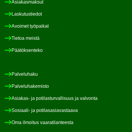
Asia­kas­mak­sut
Las­ku­tus­tie­dot
Avoi­met työ­pai­kat
Tie­toa meis­tä
Pää­tök­sen­te­ko
Pal­ve­lu­ha­ku
Pal­ve­lu­ha­ke­mis­to
Asiakas-​ ja po­ti­las­tur­val­li­suus ja val­von­ta
Sosiaali-​ ja po­ti­las­asia­vas­taa­va
Oma il­moi­tus vaa­ra­ti­lan­tees­ta