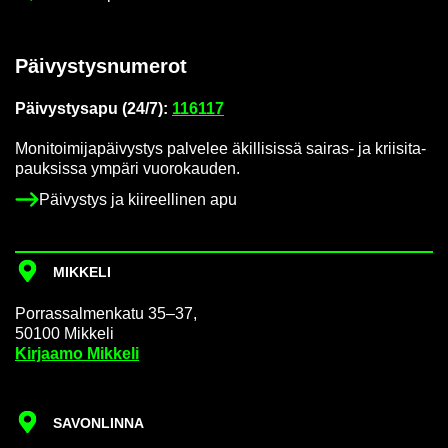
Päi­vys­tys­nu­me­rot
Päi­vys­tys­a­pu (24/7):
116117
Mo­ni­toi­mi­ja­päi­vys­tys pal­ve­lee äkil­li­sis­sä sairas-​ ja krii­si­ta­
pauk­sis­sa ym­pä­ri vuo­ro­kau­den.
Päi­vys­tys ja kii­reel­li­nen apu
MIK­KE­LI
Por­ras­sal­men­ka­tu 35–37,
50100 Mik­ke­li
Kir­jaa­mo Mik­ke­li
SA­VON­LIN­NA