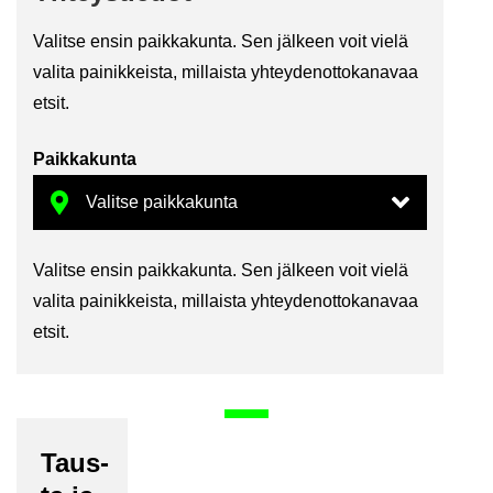
Va­lit­se ensin paik­ka­kun­ta. Sen jäl­keen voit vielä
va­li­ta pai­nik­keis­ta, mil­lais­ta yh­tey­den­ot­to­ka­na­vaa
etsit.
Paik­ka­kun­ta
Va­lit­se ensin paik­ka­kun­ta. Sen jäl­keen voit vielä
va­li­ta pai­nik­keis­ta, mil­lais­ta yh­tey­den­ot­to­ka­na­vaa
etsit.
Taus­