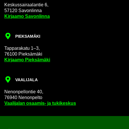
Kes­kus­sai­raa­lan­tie 6,
57120 Sa­von­lin­na
Kir­jaa­mo Sa­von­lin­na
PIEK­SA­MÄ­KI
Tap­pa­ra­ka­tu 1–3,
76100 Piek­sä­mä­ki
Kir­jaa­mo Piek­sä­mä­ki
VAA­LI­JA­LA
Ne­non­pel­lon­tie 40,
76940 Ne­non­pel­to
Vaa­li­ja­lan osaamis-​ ja tu­ki­kes­kus