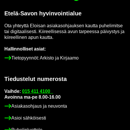
Etelä-​Savon hy­vin­voin­tia­lue
Ota yh­teyt­tä Eloi­san asia­kas­oh­jauk­sen kaut­ta pu­he­li­mit­se
tai di­gi­taa­li­ses­ti. Kii­reel­li­ses­sä avun tar­pees­sa päi­vys­tys ja
kii­reel­li­nen apun kaut­ta.
Hal­lin­nol­li­set asiat:
Tie­to­pyyn­nöt: Ar­kis­to ja Kir­jaa­mo
Tie­dus­te­lut nu­me­ros­ta
Vaih­de:
015 411 4100
Avoin­na ma-pe 8.00-16.00
Asia­kas­oh­jaus ja neu­von­ta
Asioi säh­köi­ses­ti
Pu­he­lin­luet­te­lo