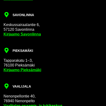
SA­VON­LIN­NA
Kes­kus­sai­raa­lan­tie 6,
57120 Sa­von­lin­na
Kir­jaa­mo Sa­von­lin­na
PIEK­SA­MÄ­KI
Tap­pa­ra­ka­tu 1–3,
76100 Piek­sä­mä­ki
Kir­jaa­mo Piek­sä­mä­ki
VAA­LI­JA­LA
Ne­non­pel­lon­tie 40,
76940 Ne­non­pel­to
Vaa­li­ja­lan osaamis-​ ja tu­ki­kes­kus