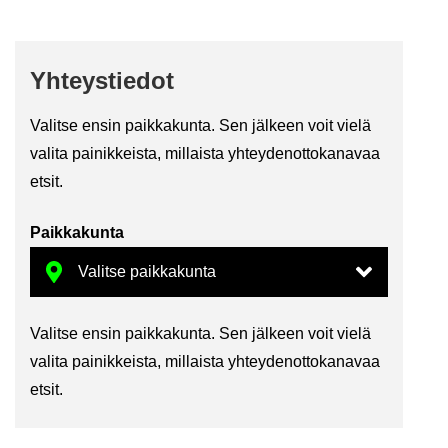
Yh­teys­tie­dot
Va­lit­se ensin paik­ka­kun­ta. Sen jäl­keen voit vielä
va­li­ta pai­nik­keis­ta, mil­lais­ta yh­tey­den­ot­to­ka­na­vaa
etsit.
Paik­ka­kun­ta
Va­lit­se ensin paik­ka­kun­ta. Sen jäl­keen voit vielä
va­li­ta pai­nik­keis­ta, mil­lais­ta yh­tey­den­ot­to­ka­na­vaa
etsit.