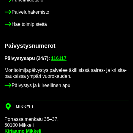
Pal­ve­lu­ha­ke­mis­to
Hae toi­mi­pis­tet­tä
Päi­vys­tys­nu­me­rot
Päi­vys­tys­a­pu (24/7):
116117
Mo­ni­toi­mi­ja­päi­vys­tys pal­ve­lee äkil­li­sis­sä sairas-​ ja krii­si­ta­
pauk­sis­sa ym­pä­ri vuo­ro­kau­den.
Päi­vys­tys ja kii­reel­li­nen apu
MIK­KE­LI
Por­ras­sal­men­ka­tu 35–37,
50100 Mik­ke­li
Kir­jaa­mo Mik­ke­li