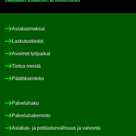
Asia­kas­mak­sut
Las­ku­tus­tie­dot
Avoi­met työ­pai­kat
Tie­toa meis­tä
Pää­tök­sen­te­ko
Pal­ve­lu­ha­ku
Pal­ve­lu­ha­ke­mis­to
Asiakas-​ ja po­ti­las­tur­val­li­suus ja val­von­ta