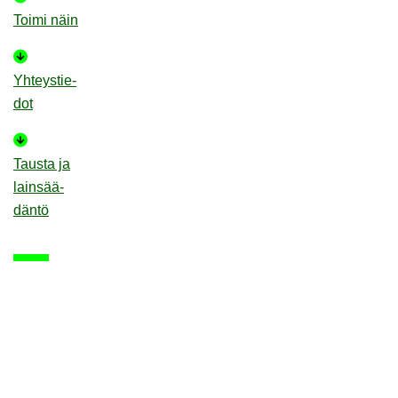
Toimi näin
Yh­teys­tie­
dot
Taus­ta ja
lain­sää­
dän­tö