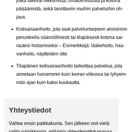
jotka tu­ke­vat liik­ku­mis­ta, oma­toi­mi­suut­ta ja ko­to­na
pär­jää­mis­tä, sekä tar­vit­ta­viin mui­hin pal­ve­lui­hin oh­
jaus.
Ko­ti­sai­raan­hoi­to, jota saat pal­ve­lun­tar­peen ar­vioin­nin
pe­rus­teel­la sään­nöl­li­ses­ti tai ti­la­päi­ses­ti ko­to­na sai­
rau­te­si hoi­ta­mi­sek­si – Esi­merk­ke­jä: lää­ke­hoi­to, haa­
van­hoi­to, näyt­tei­den otto
Ti­la­päi­nen ko­ti­sai­raan­hoi­to tar­koit­taa pal­ve­lua, jota
an­ne­taan har­vem­min kuin ker­ran vii­kos­sa tai ly­hyem­
män ajan kuin kaksi kuu­kaut­ta.
Yh­teys­tie­dot
Va­lit­se ensin paik­ka­kun­ta. Sen jäl­keen voit vielä
va­li­ta pai­nik­keis­ta, mil­lais­ta yh­tey­den­ot­to­ka­na­vaa