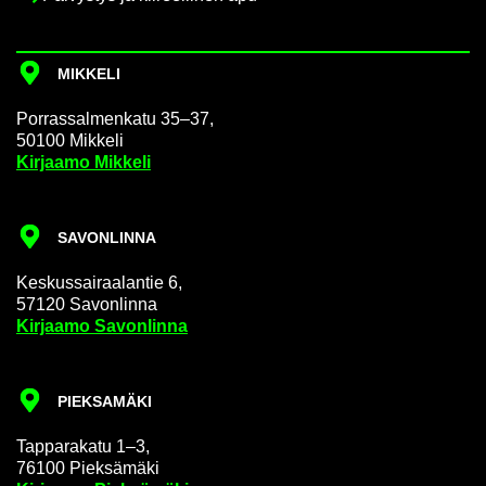
MIK­KE­LI
Por­ras­sal­men­ka­tu 35–37,
50100 Mik­ke­li
Kir­jaa­mo Mik­ke­li
SA­VON­LIN­NA
Kes­kus­sai­raa­lan­tie 6,
57120 Sa­von­lin­na
Kir­jaa­mo Sa­von­lin­na
PIEK­SA­MÄ­KI
Tap­pa­ra­ka­tu 1–3,
76100 Piek­sä­mä­ki