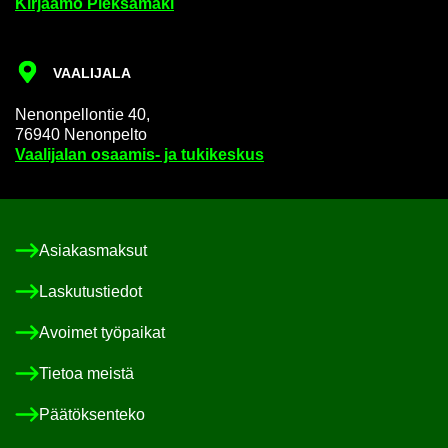
Kir­jaa­mo Piek­sä­mä­ki
VAA­LI­JA­LA
Ne­non­pel­lon­tie 40,
76940 Ne­non­pel­to
Vaa­li­ja­lan osaamis-​ ja tu­ki­kes­kus
Asia­kas­mak­sut
Las­ku­tus­tie­dot
Avoi­met työ­pai­kat
Tie­toa meis­tä
Pää­tök­sen­te­ko