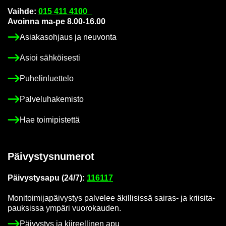
Vaih­de:
015 411 4100
Avoin­na ma-pe 8.00-16.00
Asia­kas­oh­jaus ja neu­von­ta
Asioi säh­köi­ses­ti
Pu­he­lin­luet­te­lo
Pal­ve­lu­ha­ke­mis­to
Hae toi­mi­pis­tet­tä
Päi­vys­tys­nu­me­rot
Päi­vys­tys­a­pu (24/7):
116117
Mo­ni­toi­mi­ja­päi­vys­tys pal­ve­lee äkil­li­sis­sä sairas-​ ja krii­si­ta­
pauk­sis­sa ym­pä­ri vuo­ro­kau­den.
Päi­vys­tys ja kii­reel­li­nen apu