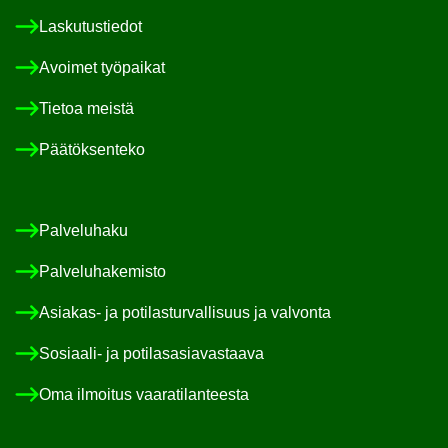
Las­ku­tus­tie­dot
Avoi­met työ­pai­kat
Tie­toa meis­tä
Pää­tök­sen­te­ko
Pal­ve­lu­ha­ku
Pal­ve­lu­ha­ke­mis­to
Asiakas-​ ja po­ti­las­tur­val­li­suus ja val­von­ta
Sosiaali-​ ja po­ti­las­asia­vas­taa­va
Oma il­moi­tus vaa­ra­ti­lan­tees­ta