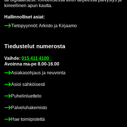
kii­reel­li­nen apun kaut­ta.
Hal­lin­nol­li­set asiat:
Tie­to­pyyn­nöt: Ar­kis­to ja Kir­jaa­mo
Tie­dus­te­lut nu­me­ros­ta
Vaih­de:
015 411 4100
Avoin­na ma-pe 8.00-16.00
Asia­kas­oh­jaus ja neu­von­ta
Asioi säh­köi­ses­ti
Pu­he­lin­luet­te­lo
Pal­ve­lu­ha­ke­mis­to
Hae toi­mi­pis­tet­tä