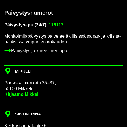
Päi­vys­tys­nu­me­rot
Päi­vys­tys­a­pu (24/7):
116117
Mo­ni­toi­mi­ja­päi­vys­tys pal­ve­lee äkil­li­sis­sä sairas-​ ja krii­si­ta­
pauk­sis­sa ym­pä­ri vuo­ro­kau­den.
Päi­vys­tys ja kii­reel­li­nen apu
MIK­KE­LI
Por­ras­sal­men­ka­tu 35–37,
50100 Mik­ke­li
Kir­jaa­mo Mik­ke­li
SA­VON­LIN­NA
Kes­kus­sai­raa­lan­tie 6,