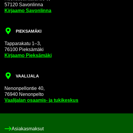
57120 Sa­von­lin­na
Kir­jaa­mo Sa­von­lin­na
PIEK­SA­MÄ­KI
Tap­pa­ra­ka­tu 1–3,
76100 Piek­sä­mä­ki
Kir­jaa­mo Piek­sä­mä­ki
VAA­LI­JA­LA
Ne­non­pel­lon­tie 40,
76940 Ne­non­pel­to
Vaa­li­ja­lan osaamis-​ ja tu­ki­kes­kus
Asia­kas­mak­sut