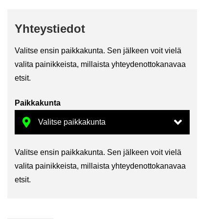
Yh­teys­tie­dot
Va­lit­se ensin paik­ka­kun­ta. Sen jäl­keen voit vielä
va­li­ta pai­nik­keis­ta, mil­lais­ta yh­tey­den­ot­to­ka­na­vaa
etsit.
Paik­ka­kun­ta
Va­lit­se ensin paik­ka­kun­ta. Sen jäl­keen voit vielä
va­li­ta pai­nik­keis­ta, mil­lais­ta yh­tey­den­ot­to­ka­na­vaa
etsit.