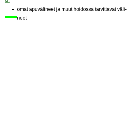
kit
omat apu­vä­li­neet ja muut hoi­dos­sa tar­vit­ta­vat vä­li­
neet