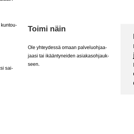
at kun­tou­
Toimi näin
Ole yh­tey­des­sä omaan pal­ve­luoh­jaa­
jaa­si tai ikään­ty­nei­den asia­kas­oh­jauk­
seen.
k­si sai­