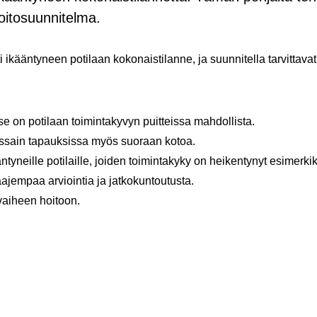
hoitosuunnitelma.
­ti ikään­ty­neen po­ti­laan ko­ko­nais­ti­lan­ne, ja suun­ni­tel­la tar­vit­ta­v
se on po­ti­laan toi­min­ta­ky­vyn puit­teis­sa mah­dol­lis­ta.
 jois­sain ta­pauk­sis­sa myös suo­raan kotoa.
kään­ty­neil­le po­ti­lail­le, joi­den toi­min­ta­ky­ky on hei­ken­ty­nyt esi­mer­ki
a­jem­paa ar­vioin­tia ja jat­ko­kun­tou­tus­ta.
vai­heen hoi­toon.