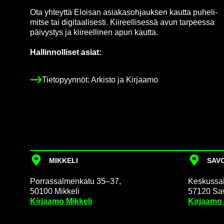
Ota yh­teyt­tä Eloi­san asia­kas­oh­jauk­sen kaut­ta pu­he­li­
mit­se tai di­gi­taa­li­ses­ti. Kii­reel­li­ses­sä avun tar­pees­sa
päi­vys­tys ja kii­reel­li­nen apun kaut­ta.
Hal­lin­nol­li­set asiat:
Tie­to­pyyn­nöt: Ar­kis­to ja Kir­jaa­mo
MIK­KE­LI
SA­VO
Por­ras­sal­men­ka­tu 35–37,
Kes­kus­sai­
50100 Mik­ke­li
57120 Sa­v
Kir­jaa­mo Mik­ke­li
Kir­jaa­mo