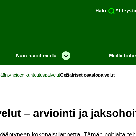
Haku
Yh­teys­ti
Näin
asioit
meil­lä
Meil­le
töi­hi
Va­lik­ko
ään­ty­nei­den kun­tou­tus­pal­ve­lut
Ge­riat­ri­set osas­to­pal­ve­lut
e­lut – ar­vioin­ti ja jak­so­hoi
ti ikääntyneen kokonaistilannetta. Tämän pohjalta te