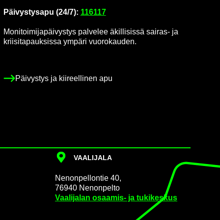
Päi­vys­tys­a­pu (24/7):
116117
Mo­ni­toi­mi­ja­päi­vys­tys pal­ve­lee äkil­li­sis­sä sairas-​ ja
krii­si­ta­pauk­sis­sa ym­pä­ri vuo­ro­kau­den.
Päi­vys­tys ja kii­reel­li­nen apu
VAA­LI­JA­LA
Ne­non­pel­lon­tie 40,
76940 Ne­non­pel­to
Vaa­li­ja­lan osaamis-​ ja tu­ki­kes­kus