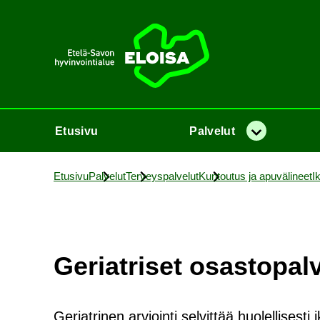
Etusi­vu
Etusi­vu
Pal­ve­lut
Va­lik­ko
Etusi­vu
Pal­ve­lut
Ter­veys­pal­ve­lut
Kun­tou­tus ja apu­vä­li­neet
Ik
Ge­riat­ri­set osas­to­pal­v
Geriatrinen arviointi selvittää huolellises