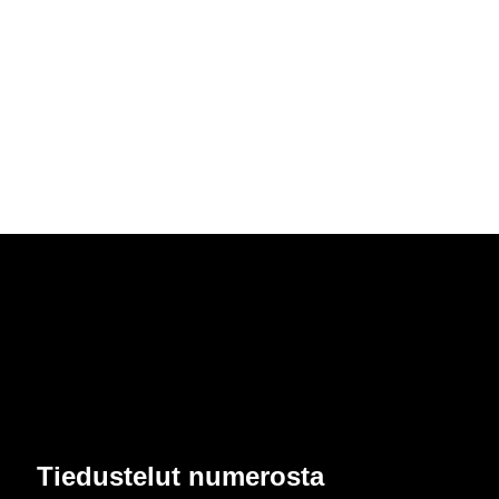
Tie­dus­te­lut nu­me­ros­ta