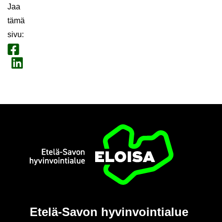
Jaa
tämä
sivu
:
Jaa Face­book
Jaa Lin­ke­dI­nis­sä
Etusi­vu
Etelä-​Savon hy­vin­voin­tia­lue