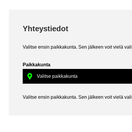
Yh­teys­tie­dot
Va­lit­se ensin paik­ka­kun­ta. Sen jäl­keen voit vielä va­li­ta
Paik­ka­kun­ta
Va­lit­se ensin paik­ka­kun­ta. Sen jäl­keen voit vielä va­li­ta