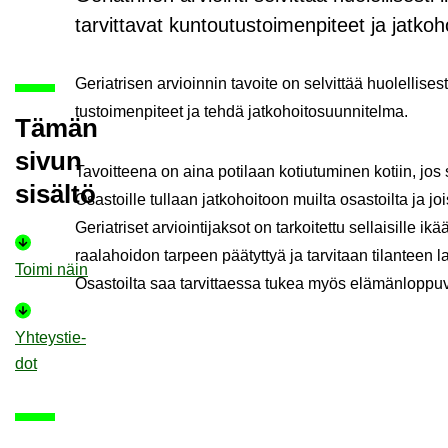
tarvittavat kuntoutustoimenpiteet ja jatko
Ge­riat­ri­sen ar­vioin­nin ta­voi­te on sel­vit­tää huo­lel­li­ses
tus­toi­men­pi­teet ja tehdä jat­ko­hoi­to­suun­ni­tel­ma.
Tämän
sivun
Ta­voit­tee­na on aina po­ti­laan ko­tiu­tu­mi­nen ko­tiin, jos 
si­säl­tö
Osas­toil­le tul­laan jat­ko­hoi­toon muil­ta osas­toil­ta ja
Ge­riat­ri­set ar­vioin­ti­jak­sot on tar­koi­tet­tu sel­lai­sil­le i
raa­la­hoi­don tar­peen pää­tyt­tyä ja tar­vi­taan ti­lan­teen la
Toimi näin
Osas­toil­ta saa tar­vit­taes­sa tukea myös elä­män­lop­pu­
Yh­teys­tie­
dot