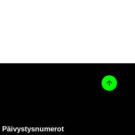
Ta­kai­sin ylös
Päi­vys­tys­nu­me­rot