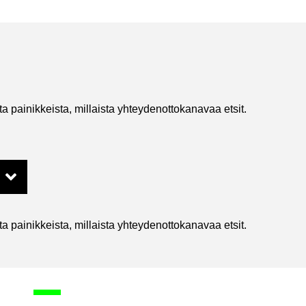
 pai­nik­keis­ta, mil­lais­ta yh­tey­den­ot­to­ka­na­vaa etsit.
 pai­nik­keis­ta, mil­lais­ta yh­tey­den­ot­to­ka­na­vaa etsit.