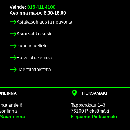
Vaih­de:
015 411 4100
Avoin­na ma-pe 8.00-16.00
Asia­kas­oh­jaus ja neu­von­ta
Asioi säh­köi­ses­ti
Pu­he­lin­luet­te­lo
Pal­ve­lu­ha­ke­mis­to
Hae toi­mi­pis­tet­tä
N­LIN­NA
PIEK­SA­MÄ­KI
raa­lan­tie 6,
Tap­pa­ra­ka­tu 1–3,
on­lin­na
76100 Piek­sä­mä­ki
 Sa­von­lin­na
Kir­jaa­mo Piek­sä­mä­ki