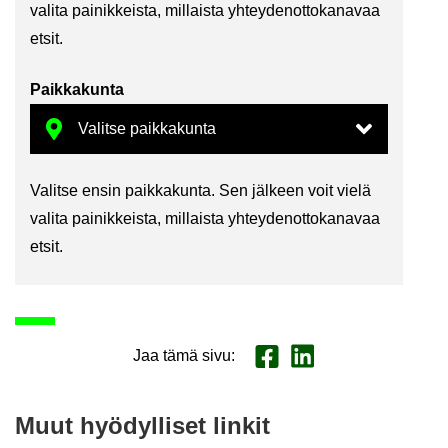
va­li­ta pai­nik­keis­ta, mil­lais­ta yh­tey­den­ot­to­ka­na­vaa
etsit.
Paik­ka­kun­ta
Va­lit­se ensin paik­ka­kun­ta. Sen jäl­keen voit vielä
va­li­ta pai­nik­keis­ta, mil­lais­ta yh­tey­den­ot­to­ka­na­vaa
etsit.
Jaa tämä sivu
:
Jaa Face­book
Jaa Lin­ke­dI­nis­sä
Muut hyö­dyl­li­set lin­kit