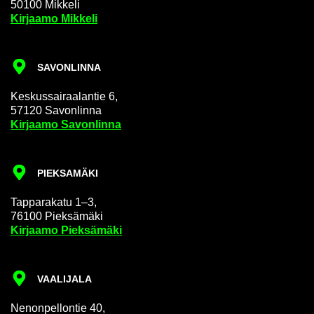
50100 Mik­ke­li
Kir­jaa­mo Mik­ke­li
SA­VON­LIN­NA
Kes­kus­sai­raa­lan­tie 6,
57120 Sa­von­lin­na
Kir­jaa­mo Sa­von­lin­na
PIEK­SA­MÄ­KI
Tap­pa­ra­ka­tu 1–3,
76100 Piek­sä­mä­ki
Kir­jaa­mo Piek­sä­mä­ki
VAA­LI­JA­LA
Ne­non­pel­lon­tie 40,