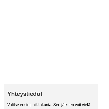
Yh­teys­tie­dot
Va­lit­se ensin paik­ka­kun­ta. Sen jäl­keen voit vielä