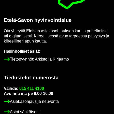
Etelä-​Savon hy­vin­voin­tia­lue
Ota yh­teyt­tä Eloi­san asia­kas­oh­jauk­sen kaut­ta pu­he­li­mit­se
tai di­gi­taa­li­ses­ti. Kii­reel­li­ses­sä avun tar­pees­sa päi­vys­tys ja
kii­reel­li­nen apun kaut­ta.
Hal­lin­nol­li­set asiat:
Tie­to­pyyn­nöt: Ar­kis­to ja Kir­jaa­mo
Tie­dus­te­lut nu­me­ros­ta
Vaih­de:
015 411 4100
Avoin­na ma-pe 8.00-16.00
Asia­kas­oh­jaus ja neu­von­ta
Asioi säh­köi­ses­ti