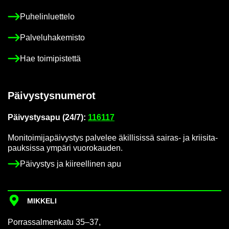
Pu­he­lin­luet­te­lo
Pal­ve­lu­ha­ke­mis­to
Hae toi­mi­pis­tet­tä
Päi­vys­tys­nu­me­rot
Päi­vys­tys­a­pu (24/7):
116117
Mo­ni­toi­mi­ja­päi­vys­tys pal­ve­lee äkil­li­sis­sä sairas-​ ja krii­si­ta­
pauk­sis­sa ym­pä­ri vuo­ro­kau­den.
Päi­vys­tys ja kii­reel­li­nen apu
MIK­KE­LI
Por­ras­sal­men­ka­tu 35–37,