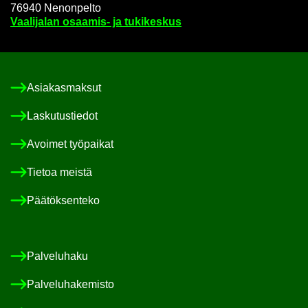
76940 Ne­non­pel­to
Vaa­li­ja­lan osaamis-​ ja tu­ki­kes­kus
Asia­kas­mak­sut
Las­ku­tus­tie­dot
Avoi­met työ­pai­kat
Tie­toa meis­tä
Pää­tök­sen­te­ko
Pal­ve­lu­ha­ku
Pal­ve­lu­ha­ke­mis­to