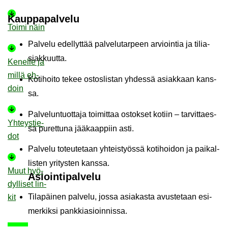
Kaup­pa­pal­ve­lu
Toimi näin
Pal­ve­lu edel­lyt­tää pal­ve­lu­tar­peen ar­vioin­tia ja ti­lia­
siak­kuut­ta.
Ke­nel­le ja
millä eh­
Ko­ti­hoi­to tekee os­tos­lis­tan yh­des­sä asiak­kaan kans­
doin
sa.
Pal­ve­lun­tuot­ta­ja toi­mit­taa os­tok­set ko­tiin – tar­vit­taes­
Yh­teys­tie­
sa pu­ret­tu­na jää­kaap­piin asti.
dot
Pal­ve­lu to­teu­te­taan yh­teis­työs­sä ko­ti­hoi­don ja pai­kal­
lis­ten yri­tys­ten kans­sa.
Muut hyö­
Asioin­ti­pal­ve­lu
dyl­li­set lin­
Ti­la­päi­nen pal­ve­lu, jossa asia­kas­ta avus­te­taan esi­
kit
mer­kik­si pank­ki­asioin­nis­sa.