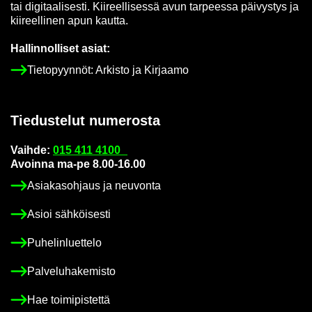
tai di­gi­taa­li­ses­ti. Kii­reel­li­ses­sä avun tar­pees­sa päi­vys­tys ja
kii­reel­li­nen apun kaut­ta.
Hal­lin­nol­li­set asiat:
Tie­to­pyyn­nöt: Ar­kis­to ja Kir­jaa­mo
Tie­dus­te­lut nu­me­ros­ta
Vaih­de:
015 411 4100
Avoin­na ma-pe 8.00-16.00
Asia­kas­oh­jaus ja neu­von­ta
Asioi säh­köi­ses­ti
Pu­he­lin­luet­te­lo
Pal­ve­lu­ha­ke­mis­to
Hae toi­mi­pis­tet­tä