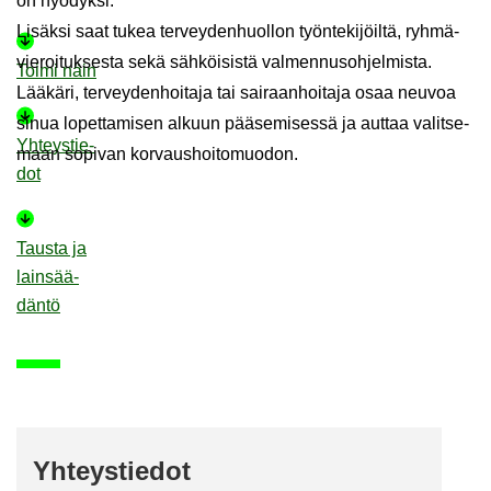
on hyö­dyk­si.
Li­säk­si saat tukea ter­vey­den­huol­lon työn­te­ki­jöil­tä, ryh­mä­
vie­roi­tuk­ses­ta sekä säh­köi­sis­tä val­men­nus­oh­jel­mis­ta.
Toimi näin
Lää­kä­ri, ter­vey­den­hoi­ta­ja tai sai­raan­hoi­ta­ja osaa neu­voa
sinua lo­pet­ta­mi­sen al­kuun pää­se­mi­ses­sä ja aut­taa va­lit­se­
Yh­teys­tie­
maan so­pi­van kor­vaus­hoi­to­muo­don.
dot
Taus­ta ja
lain­sää­
dän­tö
Yh­teys­tie­dot