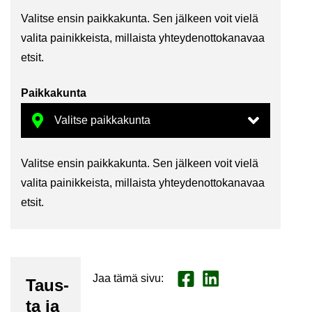
Va­lit­se ensin paik­ka­kun­ta. Sen jäl­keen voit vielä
va­li­ta pai­nik­keis­ta, mil­lais­ta yh­tey­den­ot­to­ka­na­vaa
etsit.
Paik­ka­kun­ta
Va­lit­se ensin paik­ka­kun­ta. Sen jäl­keen voit vielä
va­li­ta pai­nik­keis­ta, mil­lais­ta yh­tey­den­ot­to­ka­na­vaa
etsit.
Jaa tämä sivu
:
Jaa Face­book
Jaa Lin­ke­dI­nis­sä
Taus­
ta ja