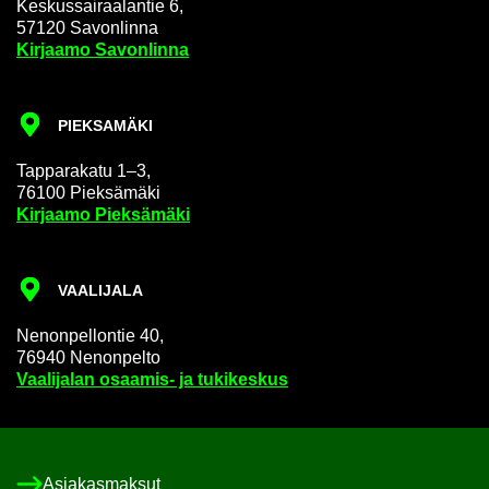
Kes­kus­sai­raa­lan­tie 6,
57120 Sa­von­lin­na
Kir­jaa­mo Sa­von­lin­na
PIEK­SA­MÄ­KI
Tap­pa­ra­ka­tu 1–3,
76100 Piek­sä­mä­ki
Kir­jaa­mo Piek­sä­mä­ki
VAA­LI­JA­LA
Ne­non­pel­lon­tie 40,
76940 Ne­non­pel­to
Vaa­li­ja­lan osaamis-​ ja tu­ki­kes­kus
Asia­kas­mak­sut