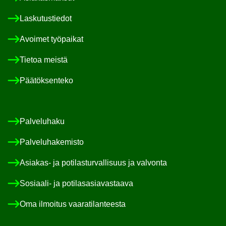
Las­ku­tus­tie­dot
Avoi­met työ­pai­kat
Tie­toa meis­tä
Pää­tök­sen­te­ko
Pal­ve­lu­ha­ku
Pal­ve­lu­ha­ke­mis­to
Asiakas-​ ja po­ti­las­tur­val­li­suus ja val­von­ta
Sosiaali-​ ja po­ti­las­asia­vas­taa­va
Oma il­moi­tus vaa­ra­ti­lan­tees­ta