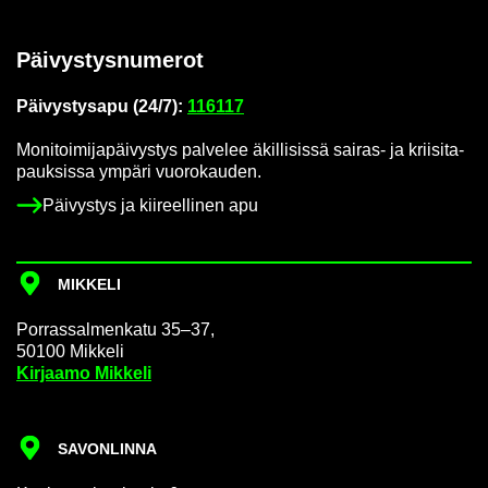
Päi­vys­tys­nu­me­rot
Päi­vys­tys­a­pu (24/7):
116117
Mo­ni­toi­mi­ja­päi­vys­tys pal­ve­lee äkil­li­sis­sä sairas-​ ja krii­si­ta­
pauk­sis­sa ym­pä­ri vuo­ro­kau­den.
Päi­vys­tys ja kii­reel­li­nen apu
MIK­KE­LI
Por­ras­sal­men­ka­tu 35–37,
50100 Mik­ke­li
Kir­jaa­mo Mik­ke­li
SA­VON­LIN­NA