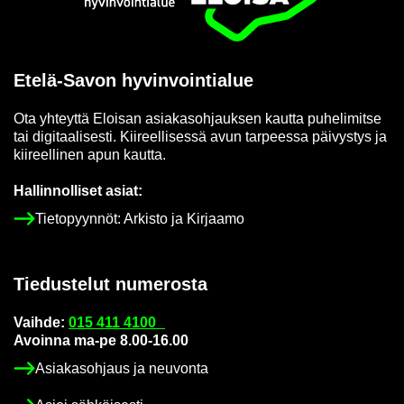
Etusi­vu
Etelä-​Savon hy­vin­voin­tia­lue
Ota yh­teyt­tä Eloi­san asia­kas­oh­jauk­sen kaut­ta pu­he­li­mit­se
tai di­gi­taa­li­ses­ti. Kii­reel­li­ses­sä avun tar­pees­sa päi­vys­tys ja
kii­reel­li­nen apun kaut­ta.
Hal­lin­nol­li­set asiat:
Tie­to­pyyn­nöt: Ar­kis­to ja Kir­jaa­mo
Tie­dus­te­lut nu­me­ros­ta
Vaih­de:
015 411 4100
Avoin­na ma-pe 8.00-16.00
Asia­kas­oh­jaus ja neu­von­ta