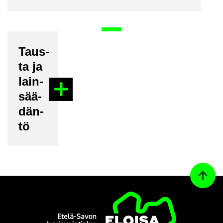
Taus­
ta ja
lain­
sää­
dän­
tö
Ta­kai­s