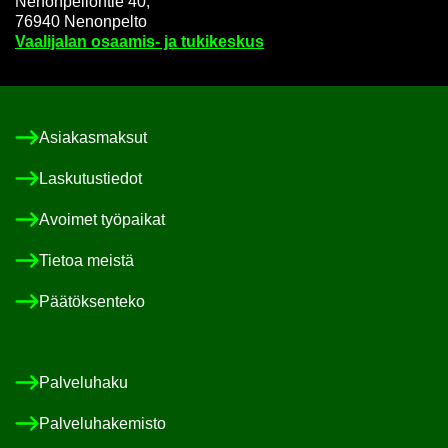
Ne­non­pel­lon­tie 40,
76940 Ne­non­pel­to
Vaa­li­ja­lan osaamis-​ ja tu­ki­kes­kus
Asia­kas­mak­sut
Las­ku­tus­tie­dot
Avoi­met työ­pai­kat
Tie­toa meis­tä
Pää­tök­sen­te­ko
Pal­ve­lu­ha­ku
Pal­ve­lu­ha­ke­mis­to