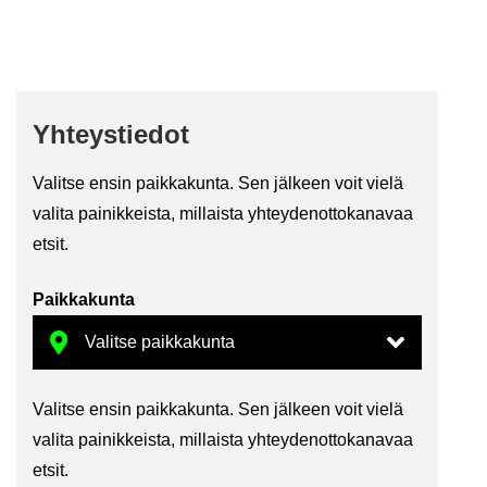
Yh­teys­tie­dot
Va­lit­se ensin paik­ka­kun­ta. Sen jäl­keen voit vielä
va­li­ta pai­nik­keis­ta, mil­lais­ta yh­tey­den­ot­to­ka­na­vaa
etsit.
Paik­ka­kun­ta
Va­lit­se ensin paik­ka­kun­ta. Sen jäl­keen voit vielä
va­li­ta pai­nik­keis­ta, mil­lais­ta yh­tey­den­ot­to­ka­na­vaa
etsit.