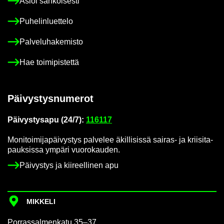
Asioi säh­köi­ses­ti
Pu­he­lin­luet­te­lo
Pal­ve­lu­ha­ke­mis­to
Hae toi­mi­pis­tet­tä
Päi­vys­tys­nu­me­rot
Päi­vys­tys­a­pu (24/7):
116117
Mo­ni­toi­mi­ja­päi­vys­tys pal­ve­lee äkil­li­sis­sä sairas-​ ja krii­si­ta­
pauk­sis­sa ym­pä­ri vuo­ro­kau­den.
Päi­vys­tys ja kii­reel­li­nen apu
MIK­KE­LI
Por­ras­sal­men­ka­tu 35–37,