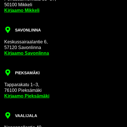
50100 Mik­ke­li
Kir­jaa­mo Mik­ke­li
SA­VON­LIN­NA
Kes­kus­sai­raa­lan­tie 6,
57120 Sa­von­lin­na
Kir­jaa­mo Sa­von­lin­na
PIEK­SA­MÄ­KI
Tap­pa­ra­ka­tu 1–3,
76100 Piek­sä­mä­ki
Kir­jaa­mo Piek­sä­mä­ki
VAA­LI­JA­LA