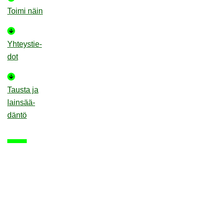
Toimi näin
Yh­teys­tie­
dot
Taus­ta ja
lain­sää­
dän­tö