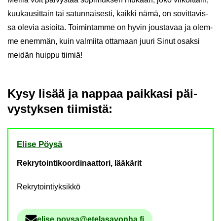
kuu­kausit­tain tai sa­tun­nai­ses­ti, kaik­ki nämä, on so­vit­ta­vis­
sa ole­via asioi­ta. Toi­min­tam­me on hyvin jous­ta­vaa ja olem­
me enem­män, kuin val­mii­ta ot­ta­maan juuri Sinut osak­si
mei­dän huip­pu tii­miä!
Kysy lisää ja nap­paa paik­ka­si päi­
vys­tyk­sen
tii­mis­tä:
Elise Pöysä
Rekrytointikoordinaattori, lääkärit
Rekrytointiyksikkö
elise.poysa@ete­la­sa­von­ha.fi