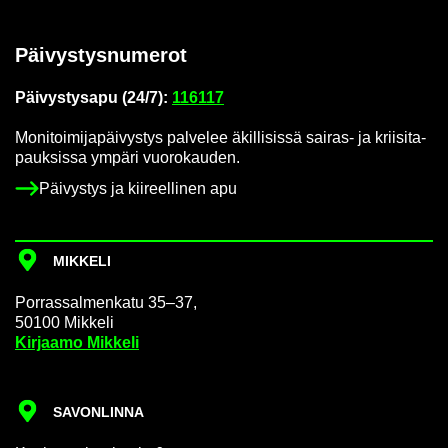
Päi­vys­tys­nu­me­rot
Päi­vys­tys­a­pu (24/7):
116117
Mo­ni­toi­mi­ja­päi­vys­tys pal­ve­lee äkil­li­sis­sä sairas-​ ja krii­si­ta­
pauk­sis­sa ym­pä­ri vuo­ro­kau­den.
Päi­vys­tys ja kii­reel­li­nen apu
MIK­KE­LI
Por­ras­sal­men­ka­tu 35–37,
50100 Mik­ke­li
Kir­jaa­mo Mik­ke­li
SA­VON­LIN­NA