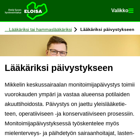
Va­lik­ko
Va­lik­ko
Etusi­vu
Siir­ry si­säl­töön
Lää­kä­rik­si tai ham­mas­lää­kä­rik­si
Lää­kä­rik­si päi­vys­tyk­seen
Lää­kä­rik­si päi­vys­tyk­seen
Mik­ke­lin kes­kus­sai­raa­lan mo­ni­toi­mi­ja­päi­vys­tys toi­mii
vuo­ro­kau­den ym­pä­ri ja vas­taa alu­een­sa po­ti­lai­den
akuut­ti­hoi­dos­ta. Päi­vys­tys on jaet­tu yleis­lää­ke­tie­
teen, ope­ra­tii­vi­seen -ja kon­ser­va­tii­vi­seen pro­ses­siin.
Mo­ni­toi­mi­ja­päi­vys­tyk­ses­sä työs­ken­te­lee myös
mielenterveys-​ ja päih­de­työn sai­raan­hoi­ta­jat, las­ten­