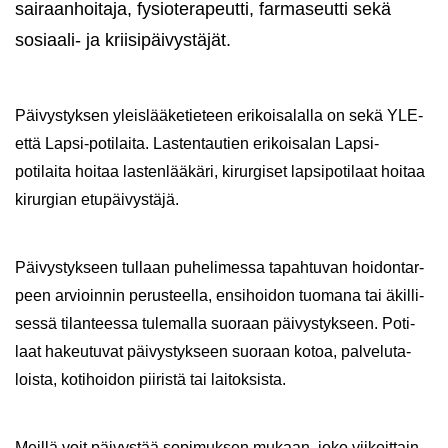
sai­raan­hoi­ta­ja, fy­sio­te­ra­peut­ti, far­ma­seut­ti sekä
sosiaali-​ ja krii­si­päi­vys­tä­jät.
Päi­vys­tyk­sen yleis­lää­ke­tie­teen eri­koi­sa­lal­la on sekä YLE-
että Lapsi-​potilaita. Las­ten­tau­tien eri­koi­sa­lan Lapsi-​
potilaita hoi­taa las­ten­lää­kä­ri, ki­rur­gi­set lap­si­po­ti­laat hoi­taa
ki­rur­gian etu­päi­vys­tä­jä.
Päi­vys­tyk­seen tul­laan pu­he­li­mes­sa ta­pah­tu­van hoi­don­tar­
peen ar­vioin­nin pe­rus­teel­la, en­si­hoi­don tuo­ma­na tai äkil­li­
ses­sä ti­lan­tees­sa tu­le­mal­la suo­raan päi­vys­tyk­seen. Po­ti­
laat ha­keu­tu­vat päi­vys­tyk­seen suo­raan kotoa, pal­ve­lu­ta­
lois­ta, ko­ti­hoi­don pii­ris­tä tai lai­tok­sis­ta.
Meil­lä voit päi­vys­tää so­pi­muk­sen mu­kaan, joko vii­koit­tain,