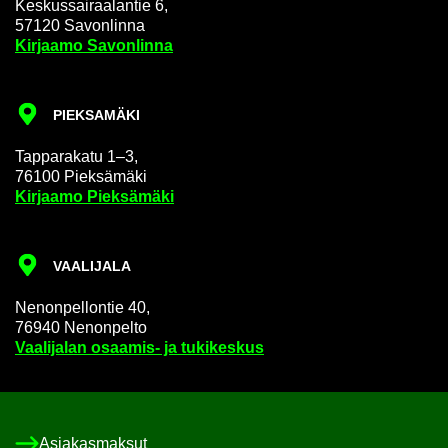
Kes­kus­sai­raa­lan­tie 6,
57120 Sa­von­lin­na
Kir­jaa­mo Sa­von­lin­na
PIEK­SA­MÄ­KI
Tap­pa­ra­ka­tu 1–3,
76100 Piek­sä­mä­ki
Kir­jaa­mo Piek­sä­mä­ki
VAA­LI­JA­LA
Ne­non­pel­lon­tie 40,
76940 Ne­non­pel­to
Vaa­li­ja­lan osaamis-​ ja tu­ki­kes­kus
Asia­kas­mak­sut