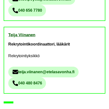
Säh­kö­pos­tio­soi­te
040 656 7780
Pu­he­lin­nu­me­ro
Teija Vii­na­nen
Rekrytointikoordinaattori, lääkärit
Rekrytointiyksikkö
teija.vii­na­nen@ete­la­sa­von­ha.fi
Säh­kö­pos­tio­soi­te
040 480 8476
Pu­he­lin­nu­me­ro