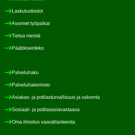
Las­ku­tus­tie­dot
Avoi­met työ­pai­kat
Tie­toa meis­tä
Pää­tök­sen­te­ko
Pal­ve­lu­ha­ku
Pal­ve­lu­ha­ke­mis­to
Asiakas-​ ja po­ti­las­tur­val­li­suus ja val­von­ta
Sosiaali-​ ja po­ti­las­asia­vas­taa­va
Oma il­moi­tus vaa­ra­ti­lan­tees­ta