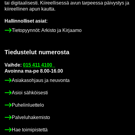
tai di­gi­taa­li­ses­ti. Kii­reel­li­ses­sä avun tar­pees­sa päi­vys­tys ja
kii­reel­li­nen apun kaut­ta.
Hal­lin­nol­li­set asiat:
Tie­to­pyyn­nöt: Ar­kis­to ja Kir­jaa­mo
Tie­dus­te­lut nu­me­ros­ta
Vaih­de:
015 411 4100
Avoin­na ma-pe 8.00-16.00
Asia­kas­oh­jaus ja neu­von­ta
Asioi säh­köi­ses­ti
Pu­he­lin­luet­te­lo
Pal­ve­lu­ha­ke­mis­to
Hae toi­mi­pis­tet­tä