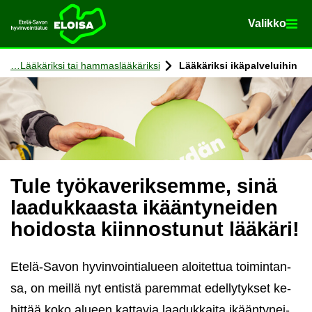
Va­lik­ko
Va­lik­ko
Etusi­vu
Siir­ry si­säl­töön
Lää­kä­rik­si tai ham­mas­lää­kä­rik­si
Lää­kä­rik­si ikä­pal­ve­lui­hin
Tule työ­ka­ve­rik­sem­me, sinä
laa­duk­kaas­ta ikään­ty­nei­den
hoi­dos­ta kiin­nos­tu­nut lää­kä­ri!
Etelä-​Savon hy­vin­voin­tia­lu­een aloi­tet­tua toi­min­tan­
sa, on meil­lä nyt en­tis­tä pa­rem­mat edel­ly­tyk­set ke­
hit­tää koko alu­een kat­ta­via laa­duk­kai­ta ikään­ty­nei­