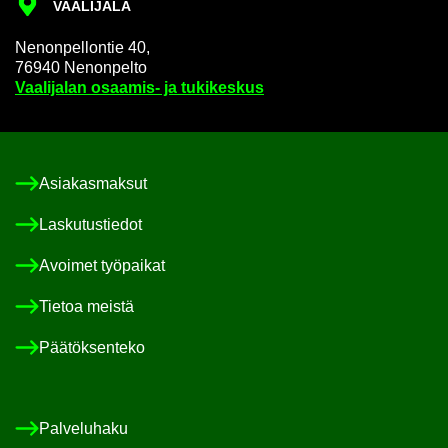
VAA­LI­JA­LA
Ne­non­pel­lon­tie 40,
76940 Ne­non­pel­to
Vaa­li­ja­lan osaamis-​ ja tu­ki­kes­kus
Asia­kas­mak­sut
Las­ku­tus­tie­dot
Avoi­met työ­pai­kat
Tie­toa meis­tä
Pää­tök­sen­te­ko
Pal­ve­lu­ha­ku