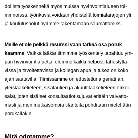
dol­lis­ta työs­ken­nel­lä myös muis­sa hy­vin­voin­tia­lu­een toi­
min­nois­sa, työn­ku­via voi­daan yh­dis­tel­lä toi­mia­la­ra­jo­jen yli
ja kou­lu­tus­po­lut py­rim­me ra­ken­ta­maan sau­mat­to­mik­si.
Meil­le et ole pelk­kä re­surs­si vaan tär­keä osa po­ruk­
kaam­me
. Vaik­ka lää­kä­ri­tii­mim­me työs­ken­te­ly ta­pah­tuu ym­
pä­ri hy­vin­voin­tia­luet­ta, olem­me kaik­ki hel­pos­ti lä­hes­tyt­tä­
vis­sä ja ta­voi­tet­ta­vis­sa ja kol­le­gan apua ja tukea on koko
ajan saa­ta­vil­la. Tii­mis­säm­me on edus­tet­tu­na ge­riat­rian,
yleis­lää­ke­tie­teen, si­sä­tau­tien ja akuut­ti­lää­ke­tie­teen eri­koi­
sa­lat, joten si­säi­set kon­sul­taa­tiot su­ju­vat erit­täin vai­vat­to­
mas­ti ja mo­ni­mut­kai­sem­pia ti­lan­tei­ta poh­di­taan mie­lel­lään
po­ru­kal­la­kin.
Mitä odo­tam­me?