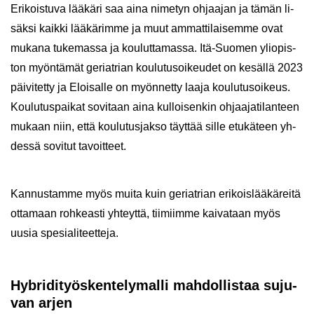
Eri­kois­tu­va lää­kä­ri saa aina ni­me­tyn oh­jaa­jan ja tämän li­
säk­si kaik­ki lää­kä­rim­me ja muut am­mat­ti­lai­sem­me ovat
mu­ka­na tu­ke­mas­sa ja kou­lut­ta­mas­sa. Itä-​Suomen yli­opis­
ton myön­tä­mät ge­riat­rian kou­lu­tusoi­keu­det on ke­säl­lä 2023
päi­vi­tet­ty ja Eloi­sal­le on myön­net­ty laaja kou­lu­tusoi­keus.
Kou­lu­tus­pai­kat so­vi­taan aina kul­loi­sen­kin oh­jaa­ja­ti­lan­teen
mu­kaan niin, että kou­lu­tus­jak­so täyt­tää sille etu­kä­teen yh­
des­sä so­vi­tut ta­voit­teet.
Kan­nus­tam­me myös muita kuin ge­riat­rian eri­kois­lää­kä­rei­tä
ot­ta­maan roh­keas­ti yh­teyt­tä, tii­miim­me kai­va­taan myös
uusia spe­sia­li­teet­te­ja.
Hy­bri­di­työs­ken­te­ly­mal­li mah­dol­lis­taa su­ju­
van arjen