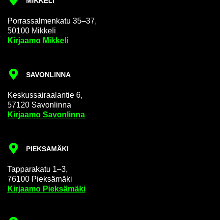
MIK­KE­LI
Por­ras­sal­men­ka­tu 35–37,
50100 Mik­ke­li
Kir­jaa­mo Mik­ke­li
SA­VON­LIN­NA
Kes­kus­sai­raa­lan­tie 6,
57120 Sa­von­lin­na
Kir­jaa­mo Sa­von­lin­na
PIEK­SA­MÄ­KI
Tap­pa­ra­ka­tu 1–3,
76100 Piek­sä­mä­ki
Kir­jaa­mo Piek­sä­mä­ki