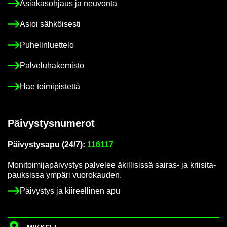
Asia­kas­oh­jaus ja neu­von­ta
Asioi säh­köi­ses­ti
Pu­he­lin­luet­te­lo
Pal­ve­lu­ha­ke­mis­to
Hae toi­mi­pis­tet­tä
Päi­vys­tys­nu­me­rot
Päi­vys­tys­a­pu (24/7):
116117
Mo­ni­toi­mi­ja­päi­vys­tys pal­ve­lee äkil­li­sis­sä sairas-​ ja krii­si­ta­
pauk­sis­sa ym­pä­ri vuo­ro­kau­den.
Päi­vys­tys ja kii­reel­li­nen apu