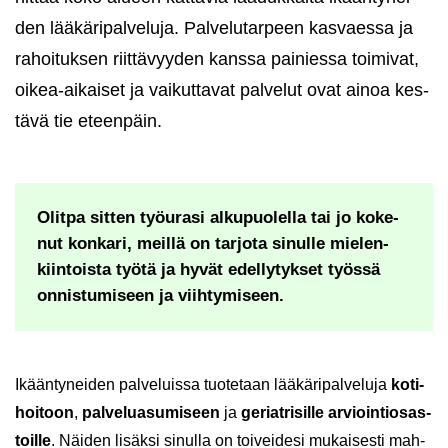
den lää­kä­ri­pal­ve­lu­ja. Pal­ve­lu­tar­peen kas­vaes­sa ja
ra­hoi­tuk­sen riit­tä­vyy­den kans­sa pai­nies­sa toi­mi­vat,
oikea-​aikaiset ja vai­kut­ta­vat pal­ve­lut ovat ainoa kes­
tä­vä tie eteen­päin.
Olit­pa sit­ten työ­ura­si al­ku­puo­lel­la tai jo ko­ke­
nut kon­ka­ri, meil­lä on tar­jo­ta si­nul­le mie­len­
kiin­tois­ta työtä ja hyvät edel­ly­tyk­set työs­sä
on­nis­tu­mi­seen ja viih­ty­mi­seen.
Ikään­ty­nei­den pal­ve­luis­sa tuo­te­taan lää­kä­ri­pal­ve­lu­ja
ko­ti­
hoi­toon
,
pal­ve­lua­su­mi­seen
ja
ge­riat­ri­sil­le ar­vioin­tio­sas­
toil­le
. Näi­den li­säk­si si­nul­la on toi­vei­de­si mu­kai­ses­ti mah­