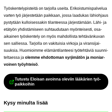
Työs­ken­te­ly­pis­tei­tä on tar­jol­la usei­ta. Eri­kois­tu­mis­pal­ve­lua
var­ten työ jär­jes­te­tään paik­kaan, jossa laa­du­kas lä­hioh­jaus
pys­ty­tään kul­loi­ses­sa­kin ti­lan­tees­sa jär­jes­tä­mään. Lähi- ja
etä­työn yh­dis­tä­mi­seen suh­tau­du­taan myön­tei­ses­ti, osa-​
aikainen työs­ken­te­ly on myös mah­dol­lis­ta teh­tä­vän­ku­van
sen sal­lies­sa. Tar­jol­la on va­ki­tui­sia vir­ko­ja ja vi­ran­si­jai­
suuk­sia. Huo­mioim­me elä­män­ti­lan­tee­si työ­teh­tä­viä suun­ni­
tel­taes­sa ja
olem­me eh­dot­to­man syr­ji­mä­tön ja mo­niar­
voi­nen työyh­tei­sö
.
Tu­tus­tu Eloi­san avoin­na ole­viin lää­kä­rien työ­
Siir­ryt toi­seen pal­ve­luun
paik­koi­hin
Kysy mi­nul­ta lisää