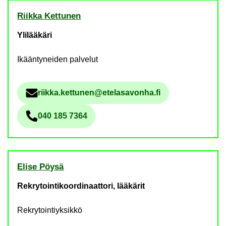
Riik­ka Ket­tu­nen
Ylilääkäri
Ikääntyneiden palvelut
riik­ka.ket­tu­nen@ete­la­sa­von­ha.fi
Säh­kö­pos­tio­soi­te
040 185 7364
Pu­he­lin­nu­me­ro
Elise Pöysä
Rekrytointikoordinaattori, lääkärit
Rekrytointiyksikkö