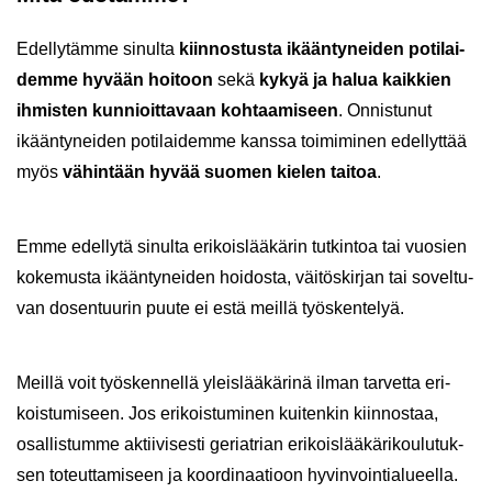
Edel­ly­täm­me si­nul­ta
kiin­nos­tus­ta ikään­ty­nei­den po­ti­lai­
dem­me hy­vään hoi­toon
sekä
kykyä ja halua kaik­kien
ih­mis­ten kun­nioit­ta­vaan koh­taa­mi­seen
. On­nis­tu­nut
ikään­ty­nei­den po­ti­lai­dem­me kans­sa toi­mi­mi­nen edel­lyt­tää
myös
vä­hin­tään hyvää suo­men kie­len tai­toa
.
Emme edel­ly­tä si­nul­ta eri­kois­lää­kä­rin tut­kin­toa tai vuo­sien
ko­ke­mus­ta ikään­ty­nei­den hoi­dos­ta, väi­tös­kir­jan tai so­vel­tu­
van do­sen­tuu­rin puute ei estä meil­lä työs­ken­te­lyä.
Meil­lä voit työs­ken­nel­lä yleis­lää­kä­ri­nä ilman tar­vet­ta eri­
kois­tu­mi­seen. Jos eri­kois­tu­mi­nen kui­ten­kin kiin­nos­taa,
osal­lis­tum­me ak­tii­vi­ses­ti ge­riat­rian eri­kois­lää­kä­ri­kou­lu­tuk­
sen to­teut­ta­mi­seen ja koor­di­naa­tioon hy­vin­voin­tia­lu­eel­la.