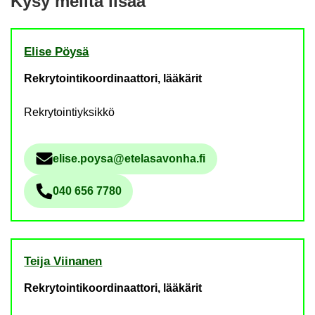
Kysy meil­tä lisää
Elise Pöysä
Rekrytointikoordinaattori, lääkärit
Rekrytointiyksikkö
elise.poysa@ete­la­sa­von­ha.fi
Säh­kö­pos­tio­soi­te
040 656 7780
Pu­he­lin­nu­me­ro
Teija Vii­na­nen
Rekrytointikoordinaattori, lääkärit