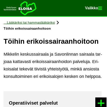
Va­lik­ko
Va­lik­ko
Etusi­vu
Siir­ry si­säl­töön
Lää­kä­rik­si tai ham­mas­lää­kä­rik­si
Töi­hin eri­kois­sai­raan­hoi­toon
Töi­hin eri­kois­sai­raan­hoi­toon
Mik­ke­lin kes­kus­sai­raa­la ja Sa­von­lin­nan sai­raa­la tar­
jo­aa kat­ta­vas­ti eri­kois­sai­raan­hoi­don pal­ve­lu­ja. Eri­
koi­sa­lat te­ke­vät tii­vis­tä yh­teis­työ­tä, minkä an­sios­ta
kon­sul­toi­mi­nen eri eri­koi­sa­lo­jen kes­ken on help­poa.
Ope­ra­tii­vi­set pal­ve­lut