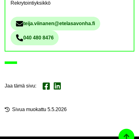
Rekrytointiyksikkö
teija.vii­na­nen@ete­la­sa­von­ha.fi
Säh­kö­pos­tio­soi­te
040 480 8476
Pu­he­lin­nu­me­ro
Jaa tämä sivu
:
Jaa Face­book
Jaa Lin­ke­dI­nis­sä
Sivua muo­kat­tu 5.5.2026