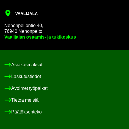
VAA­LI­JA­LA
Ne­non­pel­lon­tie 40,
76940 Ne­non­pel­to
Vaa­li­ja­lan osaamis-​ ja tu­ki­kes­kus
Asia­kas­mak­sut
Las­ku­tus­tie­dot
Avoi­met työ­pai­kat
Tie­toa meis­tä
Pää­tök­sen­te­ko