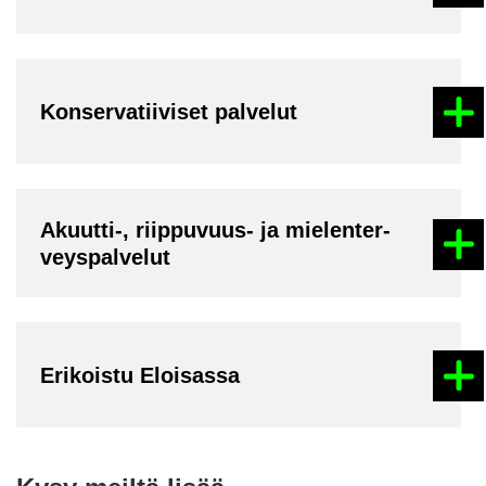
Kon­ser­va­tii­vi­set pal­ve­lut
Akuutti-​, riippuvuus-​ ja mie­len­ter­
veys­pal­ve­lut
Eri­kois­tu Eloi­sas­sa