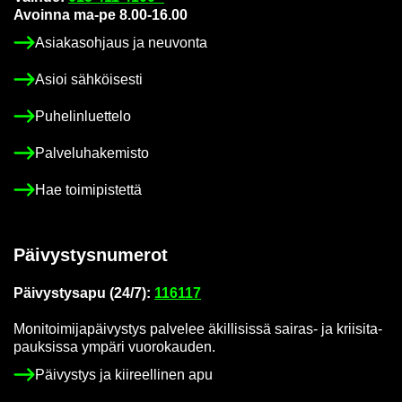
Avoin­na ma-pe 8.00-16.00
Asia­kas­oh­jaus ja neu­von­ta
Asioi säh­köi­ses­ti
Pu­he­lin­luet­te­lo
Pal­ve­lu­ha­ke­mis­to
Hae toi­mi­pis­tet­tä
Päi­vys­tys­nu­me­rot
Päi­vys­tys­a­pu (24/7):
116117
Mo­ni­toi­mi­ja­päi­vys­tys pal­ve­lee äkil­li­sis­sä sairas-​ ja krii­si­ta­
pauk­sis­sa ym­pä­ri vuo­ro­kau­den.
Päi­vys­tys ja kii­reel­li­nen apu