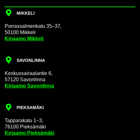
MIK­KE­LI
Por­ras­sal­men­ka­tu 35–37,
50100 Mik­ke­li
Kir­jaa­mo Mik­ke­li
SA­VON­LIN­NA
Kes­kus­sai­raa­lan­tie 6,
57120 Sa­von­lin­na
Kir­jaa­mo Sa­von­lin­na
PIEK­SA­MÄ­KI
Tap­pa­ra­ka­tu 1–3,
76100 Piek­sä­mä­ki
Kir­jaa­mo Piek­sä­mä­ki