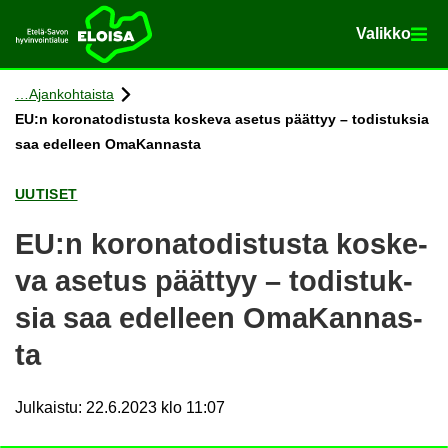
Va­lik­ko
Va­lik­ko
Etusi­vu
Siir­ry si­säl­töön
Ajan­koh­tais­ta
EU:n ko­ro­na­to­dis­tus­ta kos­ke­va ase­tus päät­tyy – to­dis­tuk­sia
saa edel­leen Oma­Kan­nas­ta
UU­TI­SET
EU:n ko­ro­na­to­dis­tus­ta kos­ke­
va ase­tus päät­tyy – to­dis­tuk­
sia saa edel­leen Oma­Kan­nas­
ta
Julkaistu
:
22.6.2023 klo 11:07