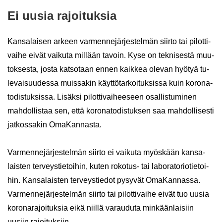
Ei uusia ra­joi­tuk­sia
Kan­sa­lai­sen ar­keen var­men­ne­jär­jes­tel­män siir­to tai pi­lot­ti­
vai­he eivät vai­ku­ta mil­lään ta­voin. Kyse on tek­ni­ses­tä muu­
tok­ses­ta, josta kat­so­taan ennen kaik­kea ole­van hyö­tyä tu­
le­vai­suu­des­sa muis­sa­kin käyt­tö­tar­koi­tuk­sis­sa kuin ko­ro­na­
to­dis­tuk­sis­sa. Li­säk­si pi­lot­ti­vai­hee­seen osal­lis­tu­mi­nen
mah­dol­lis­taa sen, että ko­ro­na­to­dis­tuk­sen saa mah­dol­li­ses­ti
jat­kos­sa­kin Oma­Kan­nas­ta.
Var­men­ne­jär­jes­tel­män siir­to ei vai­ku­ta myös­kään kan­sa­
lais­ten ter­veys­tie­toi­hin, kuten rokotus-​ tai la­bo­ra­to­rio­tie­toi­
hin. Kan­sa­lais­ten ter­veys­tie­dot py­sy­vät Oma­Kan­nas­sa.
Var­men­ne­jär­jes­tel­män siir­to tai pi­lot­ti­vai­he eivät tuo uusia
ko­ro­na­ra­joi­tuk­sia eikä niil­lä va­rau­du­ta min­kään­lai­siin
uusiin ra­joi­tuk­siin.