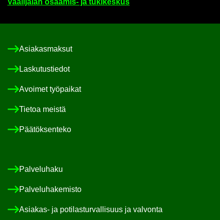
Vaa­li­ja­lan osaamis-​ ja tu­ki­kes­kus
Asia­kas­mak­sut
Las­ku­tus­tie­dot
Avoi­met työ­pai­kat
Tie­toa meis­tä
Pää­tök­sen­te­ko
Pal­ve­lu­ha­ku
Pal­ve­lu­ha­ke­mis­to
Asiakas-​ ja po­ti­las­tur­val­li­suus ja val­von­ta