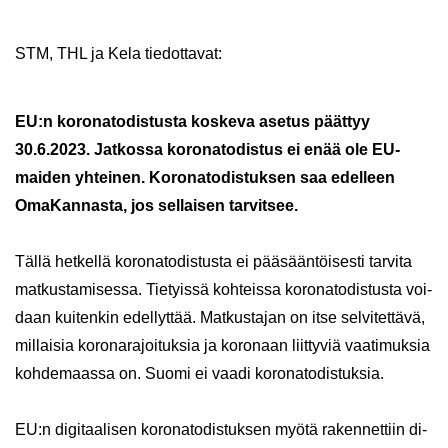
STM, THL ja Kela tie­dot­ta­vat:
EU:n ko­ro­na­to­dis­tus­ta kos­ke­va ase­tus päät­tyy
30.6.2023. Jat­kos­sa ko­ro­na­to­dis­tus ei enää ole EU-​
maiden yh­tei­nen. Ko­ro­na­to­dis­tuk­sen saa edel­leen
Oma­Kan­nas­ta, jos sel­lai­sen tar­vit­see.
Tällä het­kel­lä ko­ro­na­to­dis­tus­ta ei pää­sään­töi­ses­ti tar­vi­ta
mat­kus­ta­mi­ses­sa. Tie­tyis­sä koh­teis­sa ko­ro­na­to­dis­tus­ta voi­
daan kui­ten­kin edel­lyt­tää. Mat­kus­ta­jan on itse sel­vi­tet­tä­vä,
mil­lai­sia ko­ro­na­ra­joi­tuk­sia ja ko­ro­naan liit­ty­viä vaa­ti­muk­sia
koh­de­maas­sa on. Suomi ei vaadi ko­ro­na­to­dis­tuk­sia.
EU:n di­gi­taa­li­sen ko­ro­na­to­dis­tuk­sen myötä ra­ken­net­tiin di­