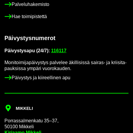
Pal­ve­lu­ha­ke­mis­to
Hae toi­mi­pis­tet­tä
Päi­vys­tys­nu­me­rot
Päi­vys­tys­a­pu (24/7):
116117
Mo­ni­toi­mi­ja­päi­vys­tys pal­ve­lee äkil­li­sis­sä sairas-​ ja krii­si­ta­
pauk­sis­sa ym­pä­ri vuo­ro­kau­den.
Päi­vys­tys ja kii­reel­li­nen apu
MIK­KE­LI
Por­ras­sal­men­ka­tu 35–37,
50100 Mik­ke­li
Kir­jaa­mo Mik­ke­li