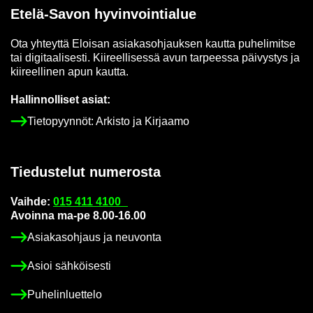
Etelä-​Savon hy­vin­voin­tia­lue
Ota yh­teyt­tä Eloi­san asia­kas­oh­jauk­sen kaut­ta pu­he­li­mit­se
tai di­gi­taa­li­ses­ti. Kii­reel­li­ses­sä avun tar­pees­sa päi­vys­tys ja
kii­reel­li­nen apun kaut­ta.
Hal­lin­nol­li­set asiat:
Tie­to­pyyn­nöt: Ar­kis­to ja Kir­jaa­mo
Tie­dus­te­lut nu­me­ros­ta
Vaih­de:
015 411 4100
Avoin­na ma-pe 8.00-16.00
Asia­kas­oh­jaus ja neu­von­ta
Asioi säh­köi­ses­ti
Pu­he­lin­luet­te­lo