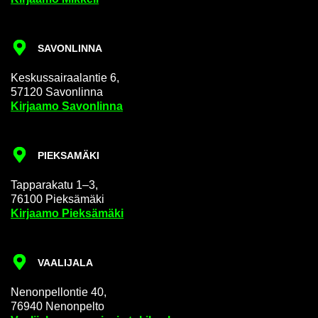
SA­VON­LIN­NA
Kes­kus­sai­raa­lan­tie 6,
57120 Sa­von­lin­na
Kir­jaa­mo Sa­von­lin­na
PIEK­SA­MÄ­KI
Tap­pa­ra­ka­tu 1–3,
76100 Piek­sä­mä­ki
Kir­jaa­mo Piek­sä­mä­ki
VAA­LI­JA­LA
Ne­non­pel­lon­tie 40,
76940 Ne­non­pel­to