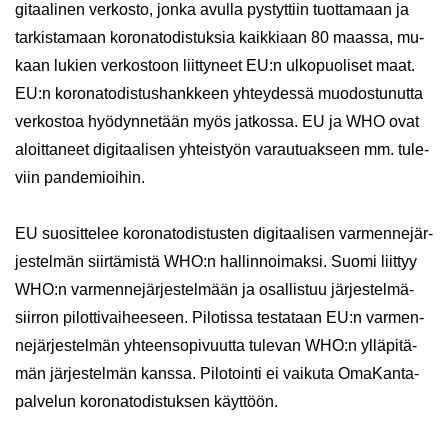
gi­taa­li­nen ver­kos­to, jonka avul­la pys­tyt­tiin tuot­ta­maan ja
tar­kis­ta­maan ko­ro­na­to­dis­tuk­sia kaik­ki­aan 80 maas­sa, mu­
kaan lu­kien ver­kos­toon liit­ty­neet EU:n ul­ko­puo­li­set maat.
EU:n ko­ro­na­to­dis­tus­hank­keen yh­tey­des­sä muo­dos­tu­nut­ta
ver­kos­toa hyö­dyn­ne­tään myös jat­kos­sa. EU ja WHO ovat
aloit­ta­neet di­gi­taa­li­sen yh­teis­työn va­rau­tuak­seen mm. tu­le­
viin pan­de­mioi­hin.
EU suo­sit­te­lee ko­ro­na­to­dis­tus­ten di­gi­taa­li­sen var­men­ne­jär­
jes­tel­män siir­tä­mis­tä WHO:n hal­lin­noi­mak­si. Suomi liit­tyy
WHO:n var­men­ne­jär­jes­tel­mään ja osal­lis­tuu jär­jes­tel­mä­
siir­ron pi­lot­ti­vai­hee­seen. Pi­lo­tis­sa tes­ta­taan EU:n var­men­
ne­jär­jes­tel­män yh­teen­so­pi­vuut­ta tu­le­van WHO:n yl­lä­pi­tä­
män jär­jes­tel­män kans­sa. Pi­lo­toin­ti ei vai­ku­ta OmaKanta-​
palvelun ko­ro­na­to­dis­tuk­sen käyt­töön.