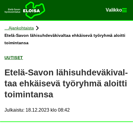
Va­lik­ko
Va­lik­ko
Etusi­vu
Siir­ry si­säl­töön
Ajan­koh­tais­ta
Etelä-​Savon lä­hi­suh­de­vä­ki­val­taa eh­käi­se­vä työ­ryh­mä aloit­ti
toi­min­tan­sa
UU­TI­SET
Etelä-​Savon lä­hi­suh­de­vä­ki­val­
taa eh­käi­se­vä työ­ryh­mä aloit­ti
toi­min­tan­sa
Julkaistu
:
18.12.2023 klo 08:42