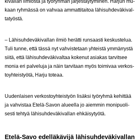
ki­val­lan il­miös­tä ja työ­ryh­män jär­jes­täy­ty­mi­nen. Har­jun mu­
kaan ryh­mäs­sä on vah­vaa am­mat­ti­tai­toa lä­hi­suh­de­vä­ki­val­
ta­työs­tä.
– Lä­hi­suh­de­vä­ki­val­lan ilmiö he­rät­ti run­saas­ti kes­kus­te­lua.
Tuli tunne, että tässä nyt vah­vis­te­taan yh­teis­tä ym­mär­rys­tä
siitä, että lä­hi­suh­de­vä­ki­val­taa ko­ke­nut asia­kas tar­vit­see
monia eri pal­ve­lu­ja ja näin tar­vi­taan myös toi­mi­vaa ver­kos­
to­yh­teis­työ­tä, Harju to­te­aa.
Uu­den­lai­sen ver­kos­to­yh­teis­työn li­säk­si työ­ryh­mä ke­hit­tää
ja vah­vis­taa Etelä-​Savon alu­eel­la jo ai­em­min mo­ni­puo­li­
ses­ti teh­tyä lä­hi­suh­de­vä­ki­val­lan eh­käi­sy­työ­tä.
Etelä-​Savo edel­lä­kä­vi­jä lä­hi­suh­de­vä­ki­val­lan