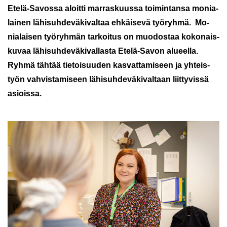
Etelä-​Savossa aloit­ti mar­ras­kuus­sa toi­min­tan­sa mo­nia­
lai­nen lä­hi­suh­de­vä­ki­val­taa eh­käi­se­vä työ­ryh­mä. Mo­
nia­lai­sen työ­ryh­män tar­koi­tus on muo­dos­taa ko­ko­nais­
ku­vaa lä­hi­suh­de­vä­ki­val­las­ta Etelä-​Savon alu­eel­la.
Ryhmä täh­tää tie­toi­suu­den kas­vat­ta­mi­seen ja yh­teis­
työn vah­vis­ta­mi­seen lä­hi­suh­de­vä­ki­val­taan liit­ty­vis­sä
asiois­sa.