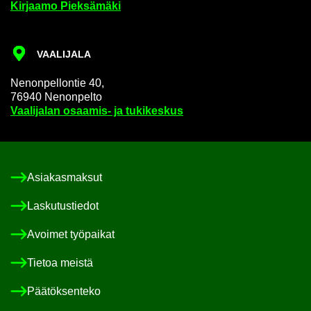
Kir­jaa­mo Piek­sä­mä­ki
VAA­LI­JA­LA
Ne­non­pel­lon­tie 40,
76940 Ne­non­pel­to
Vaa­li­ja­lan osaamis-​ ja tu­ki­kes­kus
Asia­kas­mak­sut
Las­ku­tus­tie­dot
Avoi­met työ­pai­kat
Tie­toa meis­tä
Pää­tök­sen­te­ko