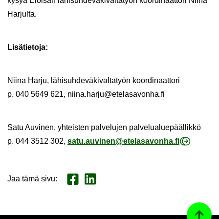
kysyä Eloi­san lä­hi­suh­de­vä­ki­val­ta­työn koor­di­naat­to­ri Niina
Har­jul­ta.
Li­sä­tie­to­ja:
Niina Harju, lä­hi­suh­de­vä­ki­val­ta­työn koor­di­naat­to­ri
p. 040 5649 621, niina.harju@ete­la­sa­von­ha.fi
Satu Au­vi­nen, yh­teis­ten pal­ve­lu­jen pal­ve­lua­lue­pääl­lik­kö
p. 044 3512 302,
satu.au­vi­nen@ete­la­sa­von­ha.fi
Jaa tämä sivu
:
Jaa Face­book
Jaa Lin­ke­dI­nis­sä