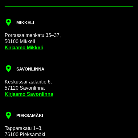
MIK­KE­LI
Por­ras­sal­men­ka­tu 35–37,
50100 Mik­ke­li
Kir­jaa­mo Mik­ke­li
SA­VON­LIN­NA
Kes­kus­sai­raa­lan­tie 6,
57120 Sa­von­lin­na
Kir­jaa­mo Sa­von­lin­na
PIEK­SA­MÄ­KI
Tap­pa­ra­ka­tu 1–3,
76100 Piek­sä­mä­ki