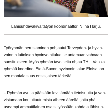
Lä­hi­suh­de­vä­ki­val­ta­työn koor­di­naat­to­ri Niina Harju.
Työ­ryh­män pe­rus­ta­mi­nen poh­jau­tui Terveyden-​ ja hy­vin­
voin­nin lai­tok­sen hy­vin­voin­tia­lueil­le an­ta­maan vah­vaan
suo­si­tuk­seen. Myös ryh­män ta­voit­tei­ta ohjaa THL. Vaik­ka
ryh­mää koor­di­noi Etelä-​Savon hy­vin­voin­tia­lue Eloi­sa, on
sen mo­nia­lai­suus en­si­si­jai­sen tär­ke­ää.
– Ryh­män avul­la pääs­tään le­vit­tä­mään tie­toi­suut­ta ja vah­
vis­ta­maan kou­lut­tau­tu­mis­ta ai­heen ää­rel­lä, jotta yhä
useam­pi am­mat­ti­lai­nen osai­si työs­sään koh­da­ta lä­hi­suh­