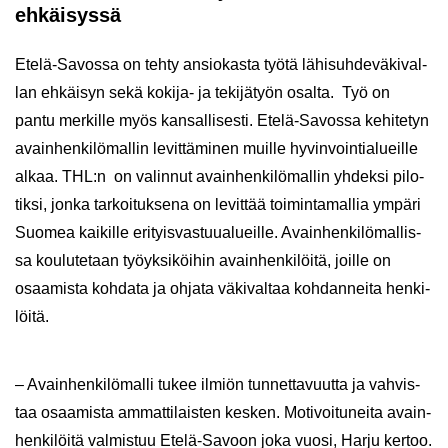
eh­käi­sys­sä
Etelä-​Savossa on tehty an­sio­kas­ta työtä lä­hi­suh­de­vä­ki­val­
lan eh­käi­syn sekä kokija-​ ja te­ki­jä­työn osal­ta. Työ on
pantu mer­kil­le myös kan­sal­li­ses­ti. Etelä-​Savossa ke­hi­te­tyn
avain­hen­ki­lö­mal­lin le­vit­tä­mi­nen muil­le hy­vin­voin­tia­lueil­le
alkaa. THL:n on va­lin­nut avain­hen­ki­lö­mal­lin yh­dek­si pi­lo­
tik­si, jonka tar­koi­tuk­se­na on le­vit­tää toi­min­ta­mal­lia ym­pä­ri
Suo­mea kai­kil­le eri­tyis­vas­tuu­alueil­le. Avain­hen­ki­lö­mal­lis­
sa kou­lu­te­taan työyk­si­köi­hin avain­hen­ki­löi­tä, joil­le on
osaa­mis­ta koh­da­ta ja oh­ja­ta vä­ki­val­taa koh­dan­nei­ta hen­ki­
löi­tä.
– Avain­hen­ki­lö­mal­li tukee il­miön tun­net­ta­vuut­ta ja vah­vis­
taa osaa­mis­ta am­mat­ti­lais­ten kes­ken. Mo­ti­voi­tu­nei­ta avain­
hen­ki­löi­tä val­mis­tuu Etelä-​Savoon joka vuosi, Harju ker­too.