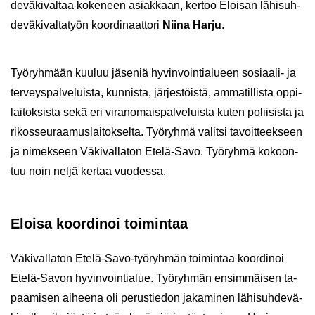
de­vä­ki­val­taa ko­ke­neen asiak­kaan, ker­too Eloi­san lä­hi­suh­
de­vä­ki­val­ta­työn koor­di­naat­to­ri
Niina Harju
.
Työ­ryh­mään kuu­luu jä­se­niä hy­vin­voin­tia­lu­een sosiaali-​ ja
ter­veys­pal­ve­luis­ta, kun­nis­ta, jär­jes­töis­tä, am­ma­til­lis­ta op­pi­
lai­tok­sis­ta sekä eri vi­ran­omais­pal­ve­luis­ta kuten po­lii­sis­ta ja
ri­kos­seu­raa­mus­lai­tok­sel­ta. Työ­ryh­mä va­lit­si ta­voit­teek­seen
ja ni­mek­seen Vä­ki­val­la­ton Etelä-​Savo. Työ­ryh­mä ko­koon­
tuu noin neljä ker­taa vuo­des­sa.
Eloi­sa koor­di­noi toi­min­taa
Vä­ki­val­la­ton Etelä-​Savo-työryhmän toi­min­taa koor­di­noi
Etelä-​Savon hy­vin­voin­tia­lue. Työ­ryh­män en­sim­mäi­sen ta­
paa­mi­sen ai­hee­na oli pe­rus­tie­don ja­ka­mi­nen lä­hi­suh­de­vä­