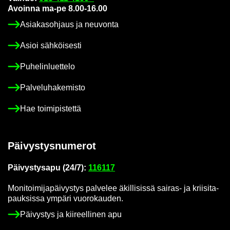
Avoin­na ma-pe 8.00-16.00
Asia­kas­oh­jaus ja neu­von­ta
Asioi säh­köi­ses­ti
Pu­he­lin­luet­te­lo
Pal­ve­lu­ha­ke­mis­to
Hae toi­mi­pis­tet­tä
Päi­vys­tys­nu­me­rot
Päi­vys­tys­a­pu (24/7):
116117
Mo­ni­toi­mi­ja­päi­vys­tys pal­ve­lee äkil­li­sis­sä sairas-​ ja krii­si­ta­
pauk­sis­sa ym­pä­ri vuo­ro­kau­den.
Päi­vys­tys ja kii­reel­li­nen apu