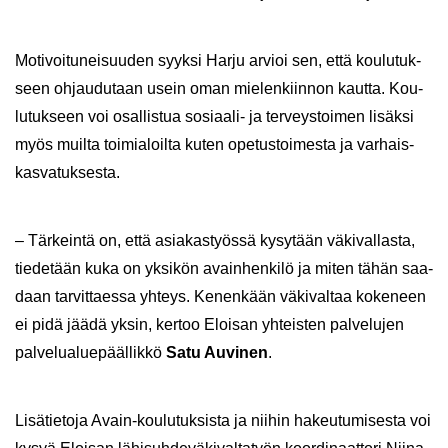
Mo­ti­voi­tu­nei­suu­den syyk­si Harju ar­vioi sen, että kou­lu­tuk­
seen oh­jau­du­taan usein oman mie­len­kiin­non kaut­ta. Kou­
lu­tuk­seen voi osal­lis­tua sosiaali-​ ja ter­veys­toi­men li­säk­si
myös muil­ta toi­mia­loil­ta kuten ope­tus­toi­mes­ta ja var­hais­
kas­va­tuk­ses­ta.
– Tär­kein­tä on, että asia­kas­työs­sä ky­sy­tään vä­ki­val­las­ta,
tie­de­tään kuka on yk­si­kön avain­hen­ki­lö ja miten tähän saa­
daan tar­vit­taes­sa yh­teys. Ke­nen­kään vä­ki­val­taa ko­ke­neen
ei pidä jäädä yksin, ker­too Eloi­san yh­teis­ten pal­ve­lu­jen
pal­ve­lua­lue­pääl­lik­kö
Satu Au­vi­nen
.
Li­sä­tie­to­ja Avain-​koulutuksista ja nii­hin ha­keu­tu­mi­ses­ta voi