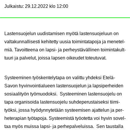
Julkaistu
:
29.12.2022 klo 12:00
Las­ten­suo­je­lun uu­dis­ta­mi­sen myötä las­ten­suo­je­luun on
val­ta­kun­nal­li­ses­ti ke­hi­tet­ty uusia toi­min­ta­ta­po­ja ja me­ne­tel­
miä. Ta­voit­tee­na on lapsi-​ ja per­heys­tä­väl­li­nen toi­min­ta­kult­
tuu­ri ja pal­ve­lut, jois­sa lap­sen oi­keu­det to­teu­tu­vat.
Sys­tee­mi­nen työs­ken­te­ly­ta­pa on va­lit­tu yh­dek­si Etelä-​
Savon hy­vin­voin­tia­lu­een las­ten­suo­je­lun ja lap­si­per­hei­den
so­si­aa­li­työn työ­muo­dok­si. Sys­tee­mi­nen las­ten­suo­je­lu on
tapa or­ga­ni­soi­da las­ten­suo­je­lu suh­de­pe­rus­tai­sek­si tii­mi­
työk­si, jossa hyö­dyn­ny­te­tään sys­tee­mi­sen ajat­te­lun ja per­
he­te­ra­pian työ­ta­po­ja. ​Systeemistä työ­otet­ta voi hyvin so­vel­
taa myös muis­sa lapsi-​ ja per­he­pal­ve­luis­sa. Sen taus­tal­la