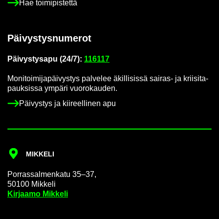
Hae toi­mi­pis­tet­tä
Päi­vys­tys­nu­me­rot
Päi­vys­tys­a­pu (24/7):
116117
Mo­ni­toi­mi­ja­päi­vys­tys pal­ve­lee äkil­li­sis­sä sairas-​ ja krii­si­ta­
pauk­sis­sa ym­pä­ri vuo­ro­kau­den.
Päi­vys­tys ja kii­reel­li­nen apu
MIK­KE­LI
Por­ras­sal­men­ka­tu 35–37,
50100 Mik­ke­li
Kir­jaa­mo Mik­ke­li