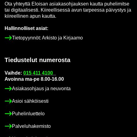
Ota yh­teyt­tä Eloi­san asia­kas­oh­jauk­sen kaut­ta pu­he­li­mit­se
tai di­gi­taa­li­ses­ti. Kii­reel­li­ses­sä avun tar­pees­sa päi­vys­tys ja
kii­reel­li­nen apun kaut­ta.
Hal­lin­nol­li­set asiat:
Tie­to­pyyn­nöt: Ar­kis­to ja Kir­jaa­mo
Tie­dus­te­lut nu­me­ros­ta
Vaih­de:
015 411 4100
Avoin­na ma-pe 8.00-16.00
Asia­kas­oh­jaus ja neu­von­ta
Asioi säh­köi­ses­ti
Pu­he­lin­luet­te­lo
Pal­ve­lu­ha­ke­mis­to