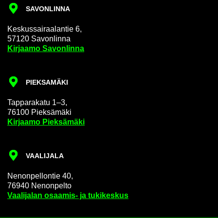
SA­VON­LIN­NA
Kes­kus­sai­raa­lan­tie 6,
57120 Sa­von­lin­na
Kir­jaa­mo Sa­von­lin­na
PIEK­SA­MÄ­KI
Tap­pa­ra­ka­tu 1–3,
76100 Piek­sä­mä­ki
Kir­jaa­mo Piek­sä­mä­ki
VAA­LI­JA­LA
Ne­non­pel­lon­tie 40,
76940 Ne­non­pel­to
Vaa­li­ja­lan osaamis-​ ja tu­ki­kes­kus