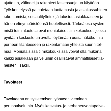
ajat­te­lun, vä­li­neet ja ra­ken­teet las­ten­suo­je­lun käyt­töön.
Työs­ken­te­lys­sä pai­no­te­taan luot­ta­mus­ta ja asia­kas­suh­teen
ra­ken­tu­mis­ta, so­si­aa­li­työn­te­ki­jä tu­tus­tuu asiak­kaa­seen ja
hänen eli­nym­pä­ris­töön­sä huo­lel­li­ses­ti.​ Tär­keä osa sys­tee­
mis­tä toi­min­tao­tet­ta ovat mo­nia­lai­set tii­mi­ko­kouk­set, jois­sa
py­ri­tään kes­kus­te­lun avul­la löy­tä­mään uusia nä­kö­kul­mia
per­heen ti­lan­tee­seen ja ra­ken­ta­maan yh­teis­tä suun­ni­tel­
maa. ​Monialaisissa tii­mi­ko­kouk­sis­sa voi­vat olla mu­ka­na
kaik­ki asiak­kaan pal­ve­lui­hin osal­lis­tu­vat am­mat­ti­lai­set lä­
heis­ten li­säk­si.
Ta­voit­teet
Ta­voit­tee­na on sys­tee­mi­sen työ­ot­teen vie­mi­nen
peruspalveluihin​. Myös kasvatus-​ ja per­he­neu­von­ta­pal­ve­