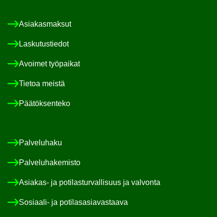
Asia­kas­mak­sut
Las­ku­tus­tie­dot
Avoi­met työ­pai­kat
Tie­toa meis­tä
Pää­tök­sen­te­ko
Pal­ve­lu­ha­ku
Pal­ve­lu­ha­ke­mis­to
Asiakas-​ ja po­ti­las­tur­val­li­suus ja val­von­ta
Sosiaali-​ ja po­ti­las­asia­vas­taa­va