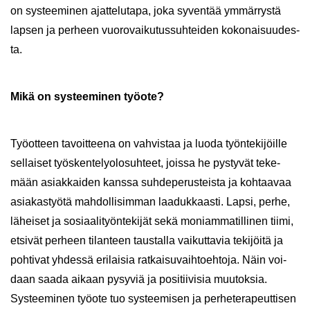
on sys­tee­mi­nen ajat­te­lu­ta­pa, joka sy­ven­tää ym­mär­rys­tä
lap­sen ja per­heen vuo­ro­vai­ku­tus­suh­tei­den ko­ko­nai­suu­des­
ta.
Mikä on sys­tee­mi­nen työ­ote?
Työ­ot­teen ta­voit­tee­na on vah­vis­taa ja luoda työn­te­ki­jöil­le
sel­lai­set työs­ken­te­ly­olo­suh­teet, jois­sa he pys­ty­vät te­ke­
mään asiak­kai­den kans­sa suh­de­pe­rus­teis­ta ja koh­taa­vaa
asia­kas­työ­tä mah­dol­li­sim­man laa­duk­kaas­ti. ​Lapsi, perhe,
lä­hei­set ja so­si­aa­li­työn­te­ki­jät sekä mo­niam­ma­til­li­nen tiimi,
et­si­vät per­heen ti­lan­teen taus­tal­la vai­kut­ta­via te­ki­jöi­tä ja
poh­ti­vat yh­des­sä eri­lai­sia rat­kai­su­vaih­toeh­to­ja. Näin voi­
daan saada ai­kaan py­sy­viä ja po­si­tii­vi­sia muu­tok­sia. ​
Systeeminen työ­ote tuo sys­tee­mi­sen ja per­he­te­ra­peut­ti­sen