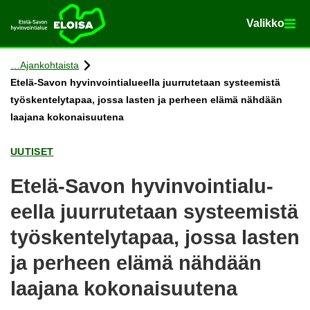
Va­lik­ko
Va­lik­ko
Etusi­vu
Siir­ry si­säl­töön
Ajan­koh­tais­ta
Etelä-​Savon hy­vin­voin­tia­lu­eel­la juur­ru­te­taan sys­tee­mis­tä
työs­ken­te­ly­ta­paa, jossa las­ten ja per­heen elämä näh­dään
laa­ja­na ko­ko­nai­suu­te­na
UU­TI­SET
Etelä-​Savon hy­vin­voin­tia­lu­
eel­la juur­ru­te­taan sys­tee­mis­tä
työs­ken­te­ly­ta­paa, jossa las­ten
ja per­heen elämä näh­dään
laa­ja­na ko­ko­nai­suu­te­na