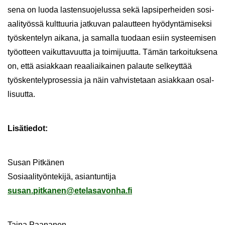
se­na on luoda las­ten­suo­je­lus­sa sekä lap­si­per­hei­den so­si­
aa­li­työs­sä kult­tuu­ria jat­ku­van pa­laut­teen hyö­dyn­tä­mi­sek­si
työs­ken­te­lyn ai­ka­na, ja sa­mal­la tuo­daan esiin sys­tee­mi­sen
työ­ot­teen vai­kut­ta­vuut­ta ja toi­mi­juut­ta. Tämän tar­koi­tuk­se­na
on, että asiak­kaan re­aa­liai­kai­nen pa­lau­te sel­keyt­tää
työskentelyprosessia​ ja näin vah­vis­te­taan asiak­kaan osal­
li­suut­ta.
Li­sä­tie­dot:
Susan Pit­kä­nen
So­si­aa­li­työn­te­ki­jä, asian­tun­ti­ja
susan.pit­ka­nen@ete­la­sa­von­ha.fi
Taina Paa­na­nen