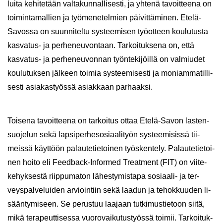
lui­ta ke­hi­te­tään val­ta­kun­nal­li­ses­ti, ja yh­te­nä ta­voit­tee­na on
toi­min­ta­mal­lien ja työ­me­ne­tel­mien päi­vit­tä­mi­nen. Etelä-​
Savossa on suun­ni­tel­tu sys­tee­mi­sen työ­ot­teen kou­lu­tus­ta
kasvatus-​ ja per­he­neu­von­taan. Tar­koi­tuk­se­na on, että
kasvatus-​ ja per­he­neu­von­nan työn­te­ki­jöil­lä on val­miu­det
kou­lu­tuk­sen jäl­keen toi­mia sys­tee­mi­ses­ti ja mo­niam­ma­til­li­
ses­ti asia­kas­työs­sä asiak­kaan par­haak­si.
Toi­se­na ta­voit­tee­na on tar­koi­tus ottaa Etelä-​Savon las­ten­
suo­je­lun sekä lap­si­per­he­so­si­aa­li­työn sys­tee­mi­sis­sä tii­
meis­sä käyt­töön pa­lau­te­tie­toi­nen työs­ken­te­ly. Pa­lau­te­tie­toi­
nen hoito eli Feedback-​Informed Treat­ment (FIT) on vii­te­
ke­hyk­ses­tä riip­pu­ma­ton lä­hes­ty­mis­ta­pa sosiaali-​ ja ter­
veys­pal­ve­lui­den ar­vioin­tiin sekä laa­dun ja te­hok­kuu­den li­
sään­ty­mi­seen. Se pe­rus­tuu laa­jaan tut­ki­mus­tie­toon siitä,
mikä te­ra­peut­ti­ses­sa vuo­ro­vai­ku­tus­työs­sä toi­mii. Tar­koi­tuk­