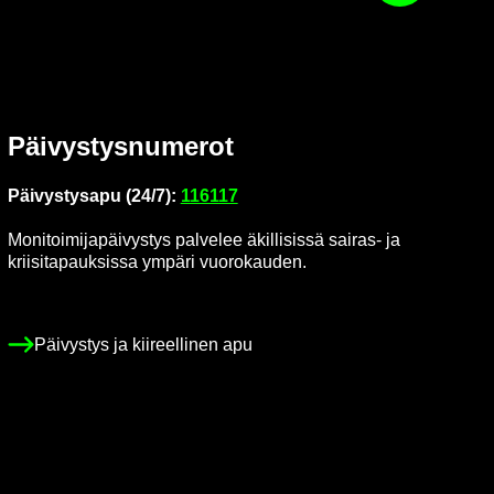
Päi­vys­tys­nu­me­rot
Päi­vys­tys­a­pu (24/7):
116117
Mo­ni­toi­mi­ja­päi­vys­tys pal­ve­lee äkil­li­sis­sä sairas-​ ja
krii­si­ta­pauk­sis­sa ym­pä­ri vuo­ro­kau­den.
Päi­vys­tys ja kii­reel­li­nen apu