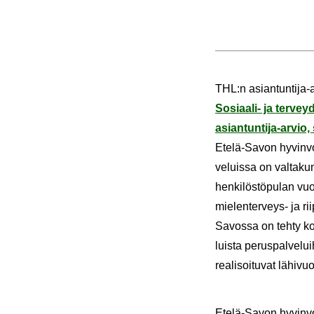
THL:n asiantuntija-​
Sosiaali-​ ja ter­vey­
asiantuntija-​arvio
Etelä-​Savon hy­vin­voi
ve­luis­sa on val­ta­ku
hen­ki­lös­tö­pu­lan vuo
mielenterveys-​ ja rii
Savossa on tehty kor­jaa
luis­ta pe­rus­pal­ve­lu
rea­li­soi­tu­vat lä­hi­vuo
Etelä-​Savon hy­vin­voi