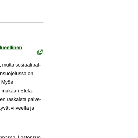
u­eel­li­nen
 mutta so­si­aa­li­pal­
en­suo­je­lus­sa on
la. Myös
in mu­kaan Etelä-​
­jen ras­kais­ta pal­ve­
y­vät vii­veel­lä ja
kun­nas­sa. Las­ten­suo­