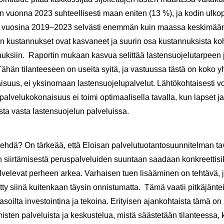
tiin vuon­na 2023 suh­teel­li­ses­ti maan eni­ten (13 %), ja kodin ul­ko­puo­
 vuo­si­na 2019–2023 sel­väs­ti enem­män kuin maas­sa kes­ki­mää­rin
lun kus­tan­nuk­set ovat kas­va­neet ja suu­rin osa kus­tan­nuk­sis­ta koh­
­nuk­siin. Ra­por­tin mu­kaan kas­vua se­lit­tää las­ten­suo­je­lu­tar­peen ja
än ti­lan­tee­seen on usei­ta syitä, ja vas­tuus­sa tästä on koko yh­t
nai­suus, ei yk­si­no­maan las­ten­suo­je­lu­pal­ve­lut. Läh­tö­koh­tai­ses­ti 
al­ve­lu­ko­ko­nai­suus ei toimi op­ti­maa­li­sel­la ta­val­la, kun lap­set 
s­ta vasta las­ten­suo­je­lun pal­ve­luis­sa.
ehdä? On tär­ke­ää, että Eloi­san pal­ve­lu­tuo­tan­to­suun­ni­tel­man ta­v
siir­tä­mi­ses­tä pe­rus­pal­ve­lui­den suun­taan saa­daan kon­kreet­ti­sik
pal­ve­le­vat per­heen arkea. Var­hai­sen tuen li­sää­mi­nen on teh­tä­v
­ty siinä kui­ten­kaan täy­sin on­nis­tu­mat­ta. Tämä vaa­tii pit­kä­jän­teis
ta­soil­ta in­ves­toin­ti­na ja te­koi­na. Eri­tyi­sen ajan­koh­tais­ta tämä
­mis­ten pal­ve­luis­ta ja kes­kus­te­lua, mistä sääs­te­tään ti­lan­tees­sa