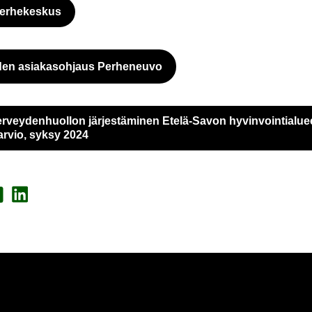
er­he­kes­kus
au­tuu uu­teen vä­li­leh­teen
­den asia­kas­oh­jaus Per­he­neu­vo
er­vey­den­huol­lon jär­jes­tä­mi­nen Etelä-​Savon hy­vin­voin­tia­lu­eel
Ul­koi­nen pal­ve­lu avau­tuu uu­del
​arvio, syksy 2024
a Face­book
Jaa Lin­ke­dI­nis­sä