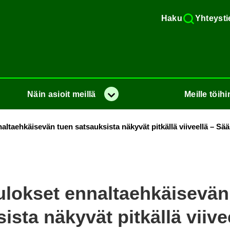
Haku
Yh­teys­ti
Näin
asioit
meil­lä
Meil­le
töi­hi
Va­lik­ko
al­taeh­käi­se­vän tuen sat­sauk­sis­ta nä­ky­vät pit­käl­lä vii­veel­lä – Sää
­lok­set en­nal­taeh­käi­se­vä
is­ta nä­ky­vät pit­käl­lä vii­ve