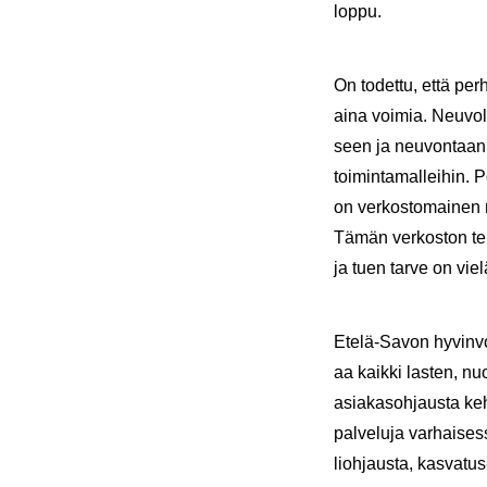
loppu.
On to­det­tu, että per­
aina voi­mia. Neu­vo­l
seen ja neu­von­taan aik
toi­min­ta­mal­lei­hin
on ver­kos­to­mai­nen 
Tämän ver­kos­ton teh
ja tuen tarve on vielä
Etelä-​Savon hy­vin­vo
aa kaik­ki las­ten, n
asiakasohjausta ke­hi­
pal­ve­lu­ja var­hai­ses­
lioh­jaus­ta, kasvatus-​