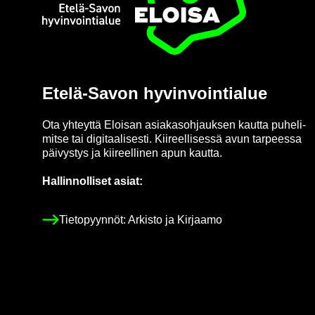
Etusi­vu
Etelä-​Savon hy­vin­voin­tia­lue
Ota yh­teyt­tä Eloi­san asia­kas­oh­jauk­sen kaut­ta pu­he­li­
mit­se tai di­gi­taa­li­ses­ti. Kii­reel­li­ses­sä avun tar­pees­sa
päi­vys­tys ja kii­reel­li­nen apun kaut­ta.
Hal­lin­nol­li­set asiat:
Tie­to­pyyn­nöt: Ar­kis­to ja Kir­jaa­mo