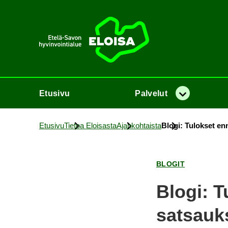
Etusi­vu
Etusi­vu
Pal­ve­lut
Va­lik­ko
Etusi­vu
Tie­toa Eloi­sas­ta
Ajan­koh­tais­ta
Blogi: Tu­lok­set en­n
BLO­GIT
Blogi: Tu
sat­sauk­s