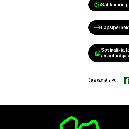
Säh­köi­nen p
Av
Lap­si­per­hei
Sosiaali-​ ja t
asiantuntija-
Jaa tämä sivu
:
Ja