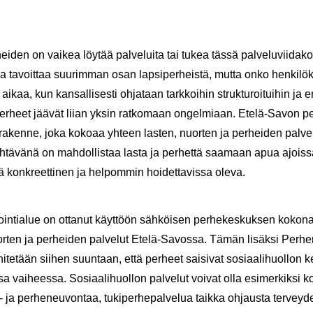
hei­den on vai­kea löy­tää pal­ve­lui­ta tai tukea tässä pal­ve­lu­vii­da­k
a ta­voit­taa suu­rim­man osan lap­si­per­heis­tä, mutta onko hen­ki­lö­
aa, kun kan­sal­li­ses­ti oh­ja­taan tark­koi­hin struk­tu­roi­tui­hin ja en­
. Per­heet jää­vät liian yksin rat­ko­maan on­gel­mi­aan. Etelä-​Savon pe
ra­ken­ne, joka ko­ko­aa yh­teen las­ten, nuor­ten ja per­hei­den pal­ve­
­tä­vä­nä on mah­dol­lis­taa lasta ja per­het­tä saa­maan apua ajois­s
 kon­kreet­ti­nen ja hel­pom­min hoi­det­ta­vis­sa oleva.
in­tia­lue on ot­ta­nut käyt­töön säh­köi­sen per­he­kes­kuk­sen ko­ko­n
uor­ten ja per­hei­den pal­ve­lut Etelä-​Savossa. Tämän li­säk­si Perh
te­tään sii­hen suun­taan, että per­heet sai­si­vat so­si­aa­li­huol­lon
sa vai­hees­sa. So­si­aa­li­huol­lon pal­ve­lut voi­vat olla esi­mer­kik­si ko­
 ja per­he­neu­von­taa, tu­ki­per­he­pal­ve­lua taik­ka oh­jaus­ta ter­vey­d