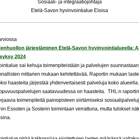
Sosiaali-​ ja in­te­graa­tio­joh­ta­ja
Etelä-​Savon hy­vin­voin­tia­lue Eloi­sa
arviossa
den­huol­lon jär­jes­tä­mi­nen Etelä-​Savon hy­vin­voin­tia­lu­eel­la: Al
, syksy 2024
n­tia­lue sai ke­hu­ja toi­men­pi­teis­tään ja pal­ve­lu­jen suun­nas­taan,
n­nal­lis­ten mit­ta­rien mu­kaan ke­hi­tet­tä­vää. Ra­por­tin mu­kaan las­t
k­si haas­tei­ta jär­jes­tää yh­den­ver­tai­ses­ti pal­ve­lu­ja koko alu­eel­
p­pu­vuus­pal­ve­lu­jen saa­ta­vuu­des­sa on haas­tei­ta. THL:n ra­por­t
­via toi­men­pi­tei­tä pain­opis­teen siir­tä­mi­sek­si so­si­aa­li­pal­ve­lu
i­hin Es­so­ten ja Sos­te­rin toi­min­taan ver­rat­tu­na, mutta tu­lok­set nä­k
­si­na.
n­tia­lue pitää kak­kos­si­jaa si­joi­tet­tu­jen las­ten mää­räs­sä val­ta­