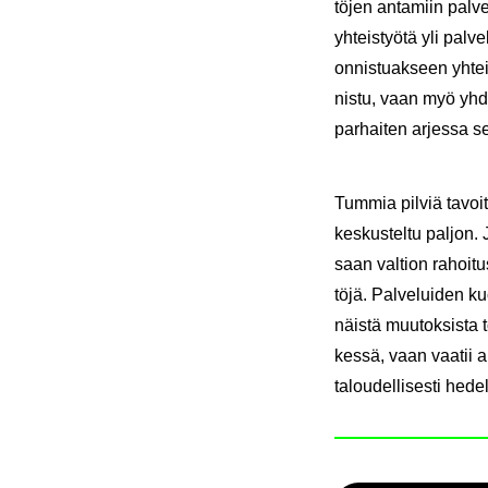
tö­jen an­ta­miin pal­v
yh­teis­työ­tä yli palve
on­nis­tuak­seen yh­tei
nis­tu, vaan myö yh­des­
par­hai­ten ar­jes­sa sel
Tum­mia pil­viä ta­voit
kes­kus­tel­tu pal­jon. 
saan val­tion ra­hoi­tu
tö­jä. Pal­ve­lui­den 
näis­tä muu­tok­sis­ta
kes­sä, vaan vaa­tii a
ta­lou­del­li­ses­ti h