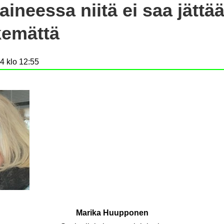
ai­nees­sa niitä ei saa jät­tää
e­mät­tä
4 klo 12:55
Ma­ri­ka Huup­po­nen