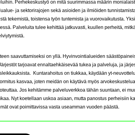
e­lui­hin. Per­he­kes­kus­työ on mitä suu­rim­mas­sa mää­rin mo­nia­lais­t
lualue-​ ja sek­to­ri­ra­jo­jen sekä asioi­den ja il­miöi­den tun­nis­ta­mis
s­tä te­ke­mis­tä, tois­ten­sa työn tun­te­mis­ta ja vuo­ro­vai­ku­tus­ta.
sä. Pal­ve­lui­ta tulee ke­hit­tää jat­ku­vas­ti, kuul­len per­hei­tä, mitkä p
­viy­ty­mis­tä.
­teen saa­vut­ta­mi­sek­si on yllä. Hy­vin­voin­tia­luei­den sääs­tö­pai­ne
Jär­jes­töt tar­joa­vat en­nal­taeh­käi­se­vää tukea ja pal­ve­lu­ja, ja jär­je
s­leik­kauk­sis­ta. Kun­ta­ra­hoi­tus on tiuk­kaa, käy­dään yt-​neuvottel
kuor­mi­tus kas­vaa, joten mei­dän on käy­tä­vä myös ar­vo­kes­kus­te­l
 to­teut­taa. Jos ke­hi­täm­me pal­ve­lu­verk­koa tähän suun­taan, ei mu
ikaa. Nyt koe­tel­laan uskoa asi­aan, mutta pa­nos­tus per­hei­siin kan
e­del­mät ovat poi­mit­ta­vis­sa vasta useam­man vuo­den pääs­tä.