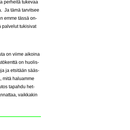
a per­hei­tä tu­ke­vaa
­ta. Ja tämä tar­vit­see
 Yksin emme tässä on­
al­ve­lut tu­ki­si­vat
is­ta on viime ai­koi­na
s­tö­kent­tä on huo­lis­
uja ja et­si­tään sääs­
ua, mitä ha­luam­me
u­tos ta­pah­du het­
­nat­taa, vaik­ka­kin