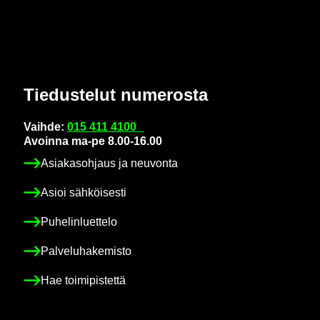
Tie­dus­te­lut nu­me­ros­ta
Vaih­de:
015 411 4100
Avoin­na ma-pe 8.00-16.00
Asia­kas­oh­jaus ja neu­von­ta
Asioi säh­köi­ses­ti
Pu­he­lin­luet­te­lo
Pal­ve­lu­ha­ke­mis­to
Hae toi­mi­pis­tet­tä