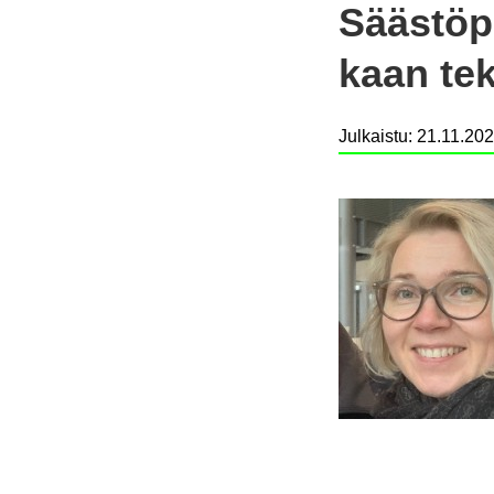
Sääs­tö­p
kaan te­k
Julkaistu
:
21.11.202