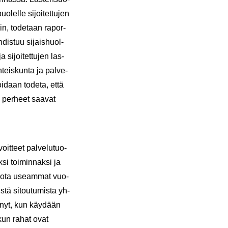
lel­le si­joi­tet­tu­jen
, to­de­taan ra­por­
dis­tuu si­jais­huol­
 si­joi­tet­tu­jen las­
eis­kun­ta ja pal­ve­
voi­daan to­de­ta, että
ja per­heet saa­vat
oit­teet pal­ve­lu­tuo­
­si toi­min­nak­si ja
ä, jota useam­mat vuo­
­tä si­tou­tu­mis­ta yh­
 on nyt, kun käy­dään
, kun rahat ovat