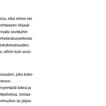
os­sa, eikä sii­hen ole
koh­tai­seen oh­jauk­
nal­ta so­vit­tui­hin
r­he­kes­kus­ver­kos­to
lu­ko­ko­nai­suu­den.
a, sil­loin kuin avun
ai­suu­den, joka ko­ko­
eneuvo-​
 ke­vyem­pää tukea ja
ti­pal­ve­lua, so­si­aa­
en­huol­lon tai jär­jes­