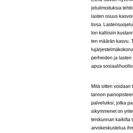
je­luil­moi­tuk­sia teh­
las­ten osuus kas­voi
tis­sa. Las­ten­suo­je­
lon kal­lii­siin kus­tan
ten mää­rän kasvu. Täh
lu­jär­jes­tel­mä­ko­ko­
per­hei­den ja las­ten p
apua so­si­aa­li­huol­lo
Mitä sit­ten voi­daan t
tan­non pain­opis­teen 
pal­ve­luik­si, jotka 
si­kym­me­net on yri­tet
teis­kun­nan kai­kil­ta 
ar­vo­kes­kus­te­lua ih