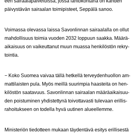
een sai­raa­la­pal­ve­luis­sa, jossa läh­tö­koh­ta­na on kah­den
päi­vys­tä­vän sai­raa­lan toi­mi­pis­teet, Sep­pä­lä sanoo.
Voi­mas­sa ole­vas­sa lais­sa Sa­von­lin­nan sai­raa­lal­la on ollut
mah­dol­li­suus toi­mia vuo­den 2032 lop­puun saak­ka. Mää­rä­
ai­kai­suus on vai­keut­ta­nut muun muas­sa hen­ki­lös­tön rek­ry­
toin­tia.
− Koko Suo­mea vai­vaa tällä het­kel­lä ter­vey­den­huol­lon am­
mat­ti­lais­ten pula. Myös meil­lä suu­rim­pia haas­tei­ta on hen­
ki­lös­tön saa­ta­vuus. Sa­von­lin­nan sai­raa­lan mää­rä­ai­kai­suu­
den pois­tu­mi­nen yh­dis­tet­ty­nä toi­vot­ta­vas­ti tu­le­vaan eril­lis­
ra­hoi­tuk­seen on to­del­la hyvä uu­ti­nen alu­eel­lem­me.
Mi­nis­te­riön tie­dot­teen mu­kaan täy­den­tä­vä esi­tys eril­li­ses­tä