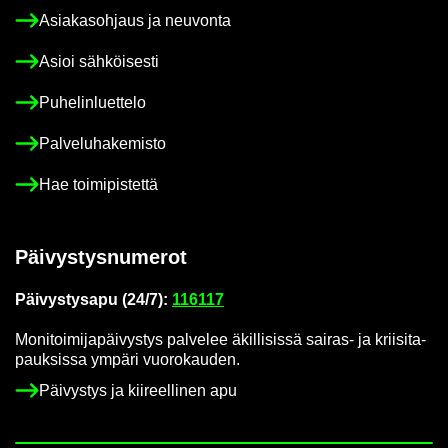
Asia­kas­oh­jaus ja neu­von­ta
Asioi säh­köi­ses­ti
Pu­he­lin­luet­te­lo
Pal­ve­lu­ha­ke­mis­to
Hae toi­mi­pis­tet­tä
Päi­vys­tys­nu­me­rot
Päi­vys­tys­a­pu (24/7):
116117
Mo­ni­toi­mi­ja­päi­vys­tys pal­ve­lee äkil­li­sis­sä sairas-​ ja krii­si­ta­
pauk­sis­sa ym­pä­ri vuo­ro­kau­den.
Päi­vys­tys ja kii­reel­li­nen apu