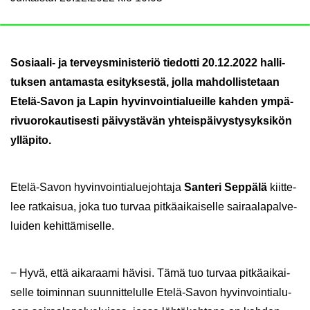
Sosiaali-​ ja ter­veys­mi­nis­te­riö tie­dot­ti 20.12.2022 hal­li­
tuk­sen an­ta­mas­ta esi­tyk­ses­tä, jolla mah­dol­lis­te­taan
Etelä-​Savon ja Lapin hy­vin­voin­tia­lueil­le kah­den ym­pä­
ri­vuo­ro­kau­ti­ses­ti päi­vys­tä­vän yh­teis­päi­vys­ty­syk­si­kön
yl­lä­pi­to.
Etelä-​Savon hy­vin­voin­tia­lue­joh­ta­ja
San­te­ri Sep­pä­lä
kiit­te­
lee rat­kai­sua, joka tuo tur­vaa pit­kä­ai­kai­sel­le sai­raa­la­pal­ve­
lui­den ke­hit­tä­mi­sel­le.
− Hyvä, että ai­ka­raa­mi hä­vi­si. Tämä tuo tur­vaa pit­kä­ai­kai­
sel­le toi­min­nan suun­nit­te­lul­le Etelä-​Savon hy­vin­voin­tia­lu­