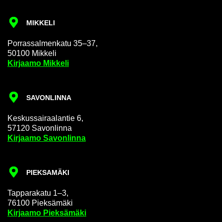
MIK­KE­LI
Por­ras­sal­men­ka­tu 35–37,
50100 Mik­ke­li
Kir­jaa­mo Mik­ke­li
SA­VON­LIN­NA
Kes­kus­sai­raa­lan­tie 6,
57120 Sa­von­lin­na
Kir­jaa­mo Sa­von­lin­na
PIEK­SA­MÄ­KI
Tap­pa­ra­ka­tu 1–3,
76100 Piek­sä­mä­ki
Kir­jaa­mo Piek­sä­mä­ki