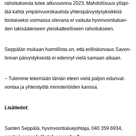
ra­hoi­tuk­ses­ta tulee al­ku­vuon­na 2023. Mah­dol­li­suus yl­lä­pi­
tää kahta ym­pä­ri­vuo­ro­kau­tis­ta yh­teis­päi­vys­ty­syk­sik­köä
tois­tai­sek­si voi­mas­sa ole­va­na ei vai­ku­ta hy­vin­voin­tia­luei­
den la­ki­sää­tei­seen yleis­kat­teel­li­seen ra­hoi­tuk­seen.
Sep­pä­län mu­kaan har­mil­lis­ta on, että eril­lis­kor­vaus Sa­von­
lin­nan päi­vys­tyk­ses­tä ei eden­nyt vielä sa­maan ai­kaan.
− Tu­lem­me te­ke­mään tämän eteen vielä pal­jon edun­val­
von­taa ja yh­teis­työ­tä mi­nis­te­riöi­den kans­sa.
Li­sä­tie­dot
:
San­te­ri Sep­pä­lä, hy­vin­voin­tia­lue­joh­ta­ja, 040 359 6934,