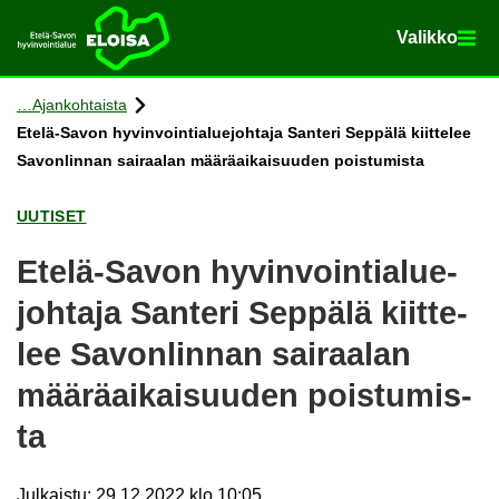
Va­lik­ko
Va­lik­ko
Etusi­vu
Siir­ry si­säl­töön
Ajan­koh­tais­ta
Etelä-​Savon hy­vin­voin­tia­lue­joh­ta­ja San­te­ri Sep­pä­lä kiit­te­lee
Sa­von­lin­nan sai­raa­lan mää­rä­ai­kai­suu­den pois­tu­mis­ta
UU­TI­SET
Etelä-​Savon hy­vin­voin­tia­lue­
joh­ta­ja San­te­ri Sep­pä­lä kiit­te­
lee Sa­von­lin­nan sai­raa­lan
mää­rä­ai­kai­suu­den pois­tu­mis­
ta
Julkaistu
:
29.12.2022 klo 10:05