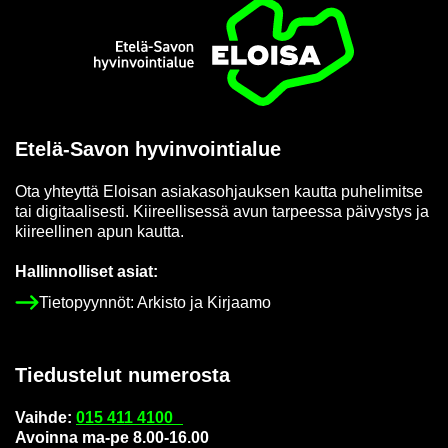
Etusi­vu
Etelä-​Savon hy­vin­voin­tia­lue
Ota yh­teyt­tä Eloi­san asia­kas­oh­jauk­sen kaut­ta pu­he­li­mit­se
tai di­gi­taa­li­ses­ti. Kii­reel­li­ses­sä avun tar­pees­sa päi­vys­tys ja
kii­reel­li­nen apun kaut­ta.
Hal­lin­nol­li­set asiat:
Tie­to­pyyn­nöt: Ar­kis­to ja Kir­jaa­mo
Tie­dus­te­lut nu­me­ros­ta
Vaih­de:
015 411 4100
Avoin­na ma-pe 8.00-16.00