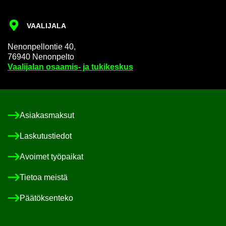
VAA­LI­JA­LA
Ne­non­pel­lon­tie 40,
76940 Ne­non­pel­to
Vaa­li­ja­lan osaamis-​ ja tu­ki­kes­kus
Asia­kas­mak­sut
Las­ku­tus­tie­dot
Avoi­met työ­pai­kat
Tie­toa meis­tä
Pää­tök­sen­te­ko