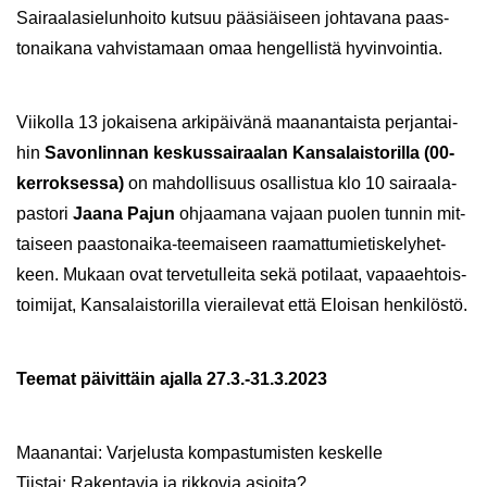
Sai­raa­la­sie­lun­hoi­to kut­suu pää­siäi­seen joh­ta­va­na paas­
ton­ai­ka­na vah­vis­ta­maan omaa hen­gel­lis­tä hy­vin­voin­tia.
Vii­kol­la 13 jo­kai­se­na ar­ki­päi­vä­nä maa­nan­tais­ta per­jan­tai­
hin
Sa­von­lin­nan kes­kus­sai­raa­lan Kan­sa­lais­to­ril­la (00-​
kerroksessa)
on mah­dol­li­suus osal­lis­tua klo 10 sai­raa­la­
pas­to­ri
Jaana Pajun
oh­jaa­ma­na va­jaan puo­len tun­nin mit­
tai­seen paastonaika-​teemaiseen raa­mat­tu­mie­tis­ke­ly­het­
keen. Mu­kaan ovat ter­ve­tul­lei­ta sekä po­ti­laat, va­paa­eh­tois­
toi­mi­jat, Kan­sa­lais­to­ril­la vie­rai­le­vat että Eloi­san hen­ki­lös­tö.
Tee­mat päi­vit­täin ajal­la 27.3.-31.3.2023
Maa­nan­tai: Var­je­lus­ta kom­pas­tu­mis­ten kes­kel­le
Tiis­tai: Ra­ken­ta­via ja rik­ko­via asioi­ta?