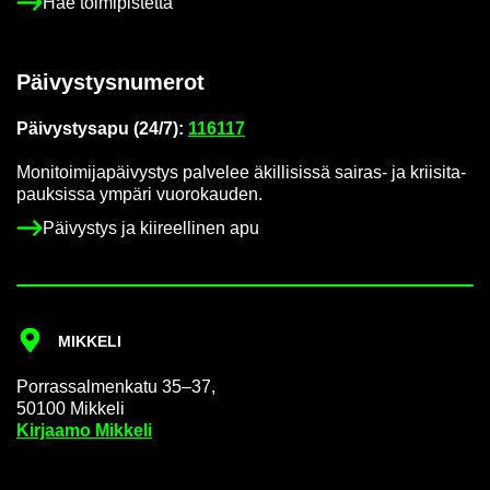
Hae toi­mi­pis­tet­tä
Päi­vys­tys­nu­me­rot
Päi­vys­tys­a­pu (24/7):
116117
Mo­ni­toi­mi­ja­päi­vys­tys pal­ve­lee äkil­li­sis­sä sairas-​ ja krii­si­ta­
pauk­sis­sa ym­pä­ri vuo­ro­kau­den.
Päi­vys­tys ja kii­reel­li­nen apu
MIK­KE­LI
Por­ras­sal­men­ka­tu 35–37,
50100 Mik­ke­li
Kir­jaa­mo Mik­ke­li