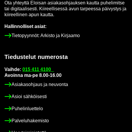
Ota yh­teyt­tä Eloi­san asia­kas­oh­jauk­sen kaut­ta pu­he­li­mit­se
tai di­gi­taa­li­ses­ti. Kii­reel­li­ses­sä avun tar­pees­sa päi­vys­tys ja
kii­reel­li­nen apun kaut­ta.
Hal­lin­nol­li­set asiat:
Tie­to­pyyn­nöt: Ar­kis­to ja Kir­jaa­mo
Tie­dus­te­lut nu­me­ros­ta
Vaih­de:
015 411 4100
Avoin­na ma-pe 8.00-16.00
Asia­kas­oh­jaus ja neu­von­ta
Asioi säh­köi­ses­ti
Pu­he­lin­luet­te­lo
Pal­ve­lu­ha­ke­mis­to