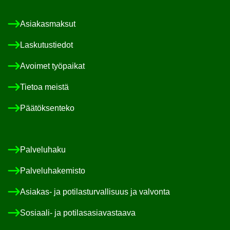
Asia­kas­mak­sut
Las­ku­tus­tie­dot
Avoi­met työ­pai­kat
Tie­toa meis­tä
Pää­tök­sen­te­ko
Pal­ve­lu­ha­ku
Pal­ve­lu­ha­ke­mis­to
Asiakas-​ ja po­ti­las­tur­val­li­suus ja val­von­ta
Sosiaali-​ ja po­ti­las­asia­vas­taa­va