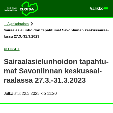
Va­lik­ko
Va­lik­ko
Etusi­vu
Siir­ry si­säl­töön
Ajan­koh­tais­ta
Sai­raa­la­sie­lun­hoi­don ta­pah­tu­mat Sa­von­lin­nan kes­kus­sai­raa­
las­sa 27.3.-31.3.2023
UU­TI­SET
Sai­raa­la­sie­lun­hoi­don ta­pah­tu­
mat Sa­von­lin­nan kes­kus­sai­
raa­las­sa 27.3.-31.3.2023
Julkaistu
:
22.3.2023 klo 11:20