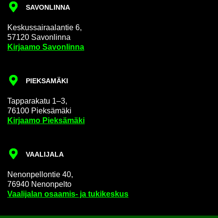
SA­VON­LIN­NA
Kes­kus­sai­raa­lan­tie 6,
57120 Sa­von­lin­na
Kir­jaa­mo Sa­von­lin­na
PIEK­SA­MÄ­KI
Tap­pa­ra­ka­tu 1–3,
76100 Piek­sä­mä­ki
Kir­jaa­mo Piek­sä­mä­ki
VAA­LI­JA­LA
Ne­non­pel­lon­tie 40,
76940 Ne­non­pel­to
Vaa­li­ja­lan osaamis-​ ja tu­ki­kes­kus