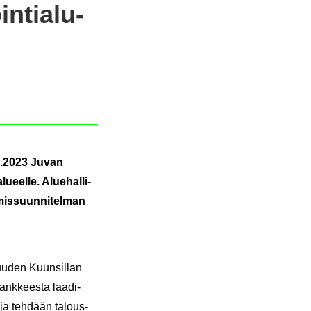
n­tia­lu­
2.4.2023 Juvan
u­eel­le. Alue­hal­li­
­mis­suun­ni­tel­man
an uuden Kuun­sil­lan
Hank­kees­ta laa­di­
 ja teh­dään ta­lous­