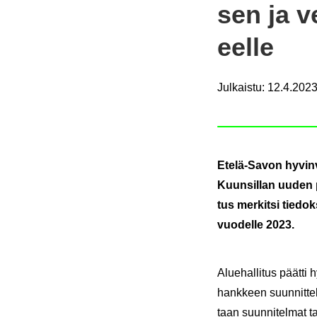
sen ja ve
eel­le
Julkaistu
:
12.4.2023
Etelä-​Savon hy­vin­
Kuun­sil­lan uuden pal
tus mer­kit­si tie­do
vuo­del­le 2023.
Alue­hal­li­tus päät­ti 
hank­keen suun­nit­te­l
taan suun­ni­tel­mat t