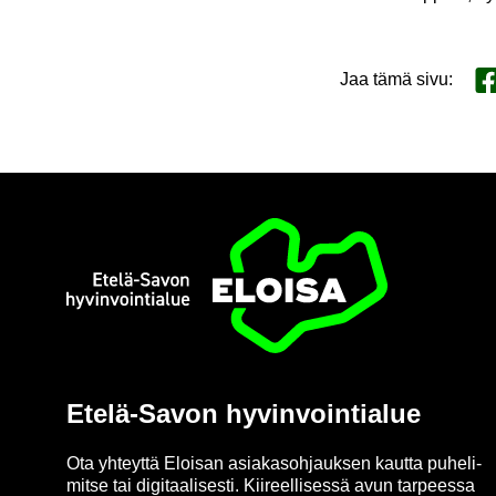
Jaa tämä sivu
:
Ja
Etusi­vu
Etelä-​Savon hy­vin­voin­tia­lue
Ota yh­teyt­tä Eloi­san asia­kas­oh­jauk­sen kaut­ta pu­he­li­
mit­se tai di­gi­taa­li­ses­ti. Kii­reel­li­ses­sä avun tar­pees­sa