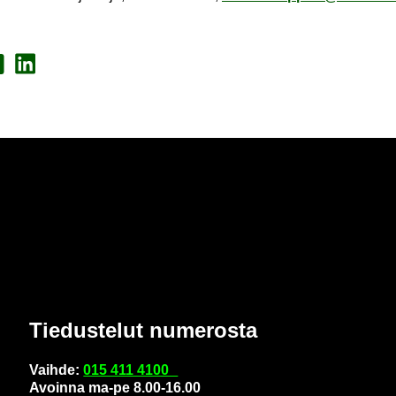
a Face­book
Jaa Lin­ke­dI­nis­sä
Tie­dus­te­lut nu­me­ros­ta
Vaih­de:
015 411 4100
Avoin­na ma-pe 8.00-16.00