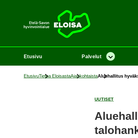
Etusi­vu
Etusi­vu
Pal­ve­lut
Va­lik­ko
Etusi­vu
Tie­toa Eloi­sas­ta
Ajan­koh­tais­ta
Alue­hal­li­tus hy­väk­
UU­TI­SET
Alue­hal­
ta­lo­han