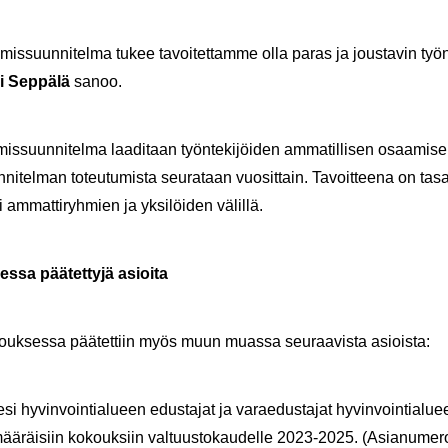
ä­mis­suun­ni­tel­ma tukee ta­voi­tet­tam­me olla paras ja jous­ta­vin työ­n
ri Sep­pä­lä
sanoo.
mis­suun­ni­tel­ma laa­di­taan työn­te­ki­jöi­den am­ma­til­li­sen osaa­mi­sen 
n­ni­tel­man to­teu­tu­mis­ta seu­ra­taan vuo­sit­tain. Ta­voit­tee­na on tas
 am­mat­ti­ryh­mien ja yk­si­löi­den vä­lil­lä.
es­sa pää­tet­ty­jä asioi­ta
­kouk­ses­sa pää­tet­tiin myös muun muas­sa seu­raa­vis­ta asiois­ta:
e­si hy­vin­voin­tia­lu­een edus­ta­jat ja va­rae­dus­ta­jat hy­vin­voin­tia­l
mää­räi­siin ko­kouk­siin val­tuus­to­kau­del­le 2023-2025. (Asia­nu­me­