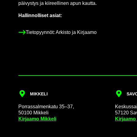
päi­vys­tys ja kii­reel­li­nen apun kaut­ta.
Hal­lin­nol­li­set asiat:
Tie­to­pyyn­nöt: Ar­kis­to ja Kir­jaa­mo
MIK­KE­LI
SA­VO
Por­ras­sal­men­ka­tu 35–37,
Kes­kus­sai­
50100 Mik­ke­li
57120 Sa­v
Kir­jaa­mo Mik­ke­li
Kir­jaa­mo