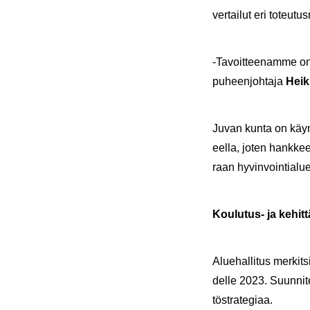
ver­tai­lut eri to­teu­tus
-​Tavoitteenamme on nyt
pu­heen­joh­ta­ja
Heik
Juvan kunta on käyn­nis
eel­la, joten hank­kee
raan hy­vin­voin­tia­lu­
Koulutus-​ ja ke­hit­t
Alue­hal­li­tus mer­kit­
del­le 2023. Suun­ni­te
tö­stra­te­gi­aa.