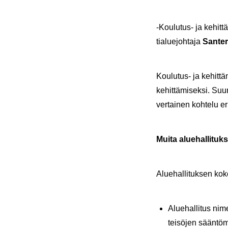
-​Koulutus- ja ke­hit­t
tia­lue­joh­ta­ja
San­te­
Koulutus-​ ja ke­hit­tä­
ke­hit­tä­mi­sek­si. Suu
ver­tai­nen koh­te­lu eri
Muita alue­hal­li­tuk­s
Alue­hal­li­tuk­sen ko
Alue­hal­li­tus ni­m
tei­sö­jen sään­tö­