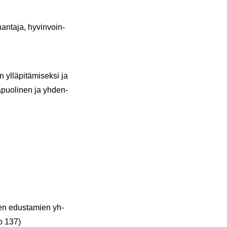
an­ta­ja, hy­vin­voin­
yl­lä­pi­tä­mi­sek­si ja
­a­puo­li­nen ja yh­den­
u­een edus­ta­mien yh­
ro 137)