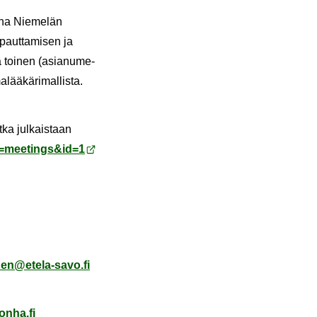
anna Nie­me­län
paut­ta­mi­sen ja
ja toi­nen (asia­nu­me­
ää­kä­ri­mal­lis­ta.
otka jul­kais­taan
=mee­tings&id=1
­nen@etela-​savo.fi
on­ha.fi