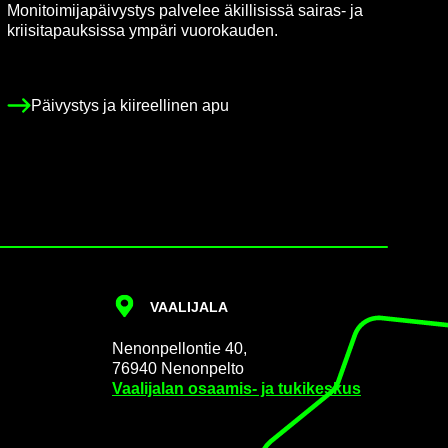
Mo­ni­toi­mi­ja­päi­vys­tys pal­ve­lee äkil­li­sis­sä sairas-​ ja
krii­si­ta­pauk­sis­sa ym­pä­ri vuo­ro­kau­den.
Päi­vys­tys ja kii­reel­li­nen apu
VAA­LI­JA­LA
Ne­non­pel­lon­tie 40,
76940 Ne­non­pel­to
Vaa­li­ja­lan osaamis-​ ja tu­ki­kes­kus