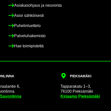
Asia­kas­oh­jaus ja neu­von­ta
Asioi säh­köi­ses­ti
Pu­he­lin­luet­te­lo
Pal­ve­lu­ha­ke­mis­to
Hae toi­mi­pis­tet­tä
N­LIN­NA
PIEK­SA­MÄ­KI
raa­lan­tie 6,
Tap­pa­ra­ka­tu 1–3,
on­lin­na
76100 Piek­sä­mä­ki
 Sa­von­lin­na
Kir­jaa­mo Piek­sä­mä­ki