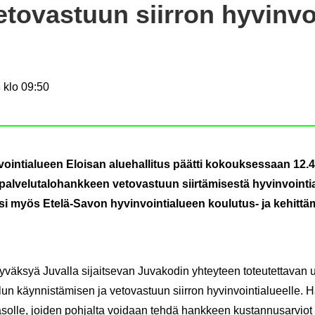
­to­vas­tuun siir­ron hy­vin­voi
 klo 09:50
voin­tia­lu­een Eloi­san alue­hal­li­tus päät­ti ko­kouk­ses­saan 1
­ve­lu­ta­lo­hank­keen ve­to­vas­tuun siir­tä­mi­ses­tä hy­vin­voin­tia­l
k­si myös Etelä-​Savon hy­vin­voin­tia­lu­een
koulutus-​ ja ke­hit­tä
hy­väk­syä Ju­val­la si­jait­se­van Ju­va­ko­din yh­tey­teen to­teu­tet­ta­v
un käyn­nis­tä­mi­sen ja ve­to­vas­tuun siir­ron hy­vin­voin­tia­lu­eel­le. 
a­sol­le, joi­den poh­jal­ta voi­daan tehdä hank­keen kus­tan­nusar­viot