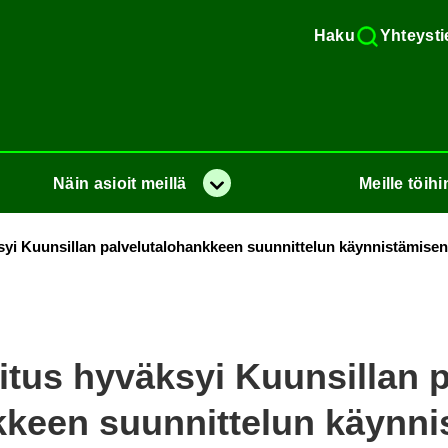
Haku
Yh­teys­ti
Näin
asioit
meil­lä
Meil­le
töi­hi
Va­lik­ko
syi Kuun­sil­lan pal­ve­lu­ta­lo­hank­keen suun­nit­te­lun käyn­nis­tä­mi­sen 
li­tus hy­väk­syi Kuun­sil­lan p
k­keen suun­nit­te­lun käyn­nis