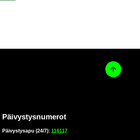
Ta­kai­sin ylös
Päi­vys­tys­nu­me­rot
Päi­vys­tys­a­pu (24/7):
116117