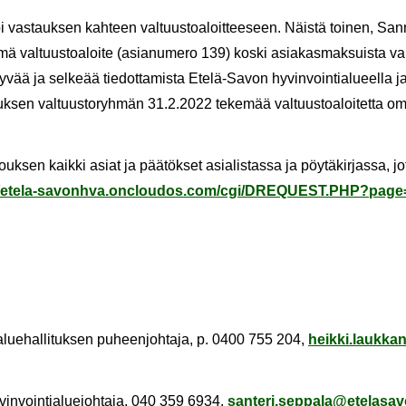
oi vas­tauk­sen kah­teen val­tuus­toa­loit­tee­seen. Näis­tä toi­nen, S
ä val­tuus­toa­loi­te (asia­nu­me­ro 139) koski asia­kas­mak­suis­ta va­
y­vää ja sel­ke­ää tie­dot­ta­mis­ta Etelä-​Savon hy­vin­voin­tia­lu­eel­la 
sen val­tuus­to­ryh­män 31.2.2022 te­ke­mää val­tuus­toa­loi­tet­ta oma­l
ouk­sen kaik­ki asiat ja pää­tök­set asia­lis­tas­sa ja pöy­tä­kir­jas­sa, j
//etela-​savonhva.onclou­dos.com/cgi/DREQUEST.PHP?page
lue­hal­li­tuk­sen pu­heen­joh­ta­ja, p. 0400 755 204,
heik­ki.lauk­ka
­vin­voin­tia­lue­joh­ta­ja, 040 359 6934,
san­te­ri.sep­pa­la@ete­la­sa­v