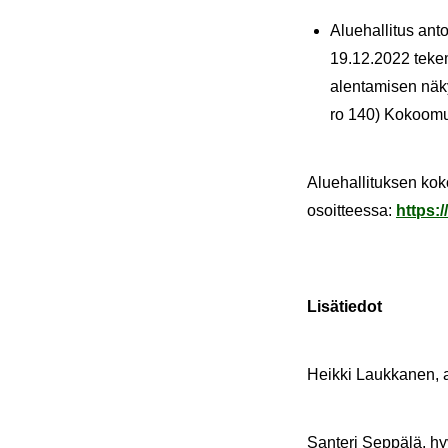
Alue­hal­li­tus ant
19.12.2022 te­ke­m
alen­ta­mi­sen nä­k
ro 140) Ko­koo­muk­
Alue­hal­li­tuk­sen ko­k
osoit­tees­sa:
https:
Li­sä­tie­dot
Heik­ki Lauk­ka­nen, a
San­te­ri Sep­pä­lä, hy