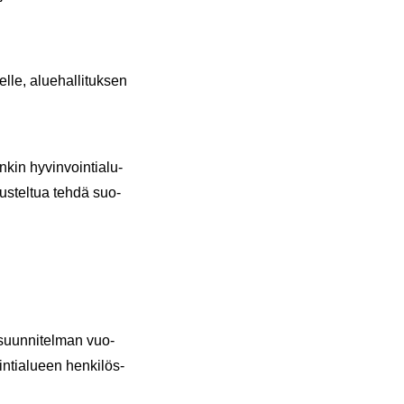
­le, alue­hal­li­tuk­sen
kin hy­vin­voin­tia­lu­
rus­tel­tua tehdä suo­
s­suun­ni­tel­man vuo­
n­tia­lu­een hen­ki­lös­