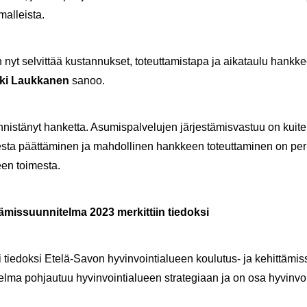
­mal­leis­ta.
 sel­vit­tää kus­tan­nuk­set, to­teut­ta­mis­ta­pa ja ai­ka­tau­lu hank­keel
­ki Lauk­ka­nen
sanoo.
­tä­nyt han­ket­ta. Asu­mis­pal­ve­lu­jen jär­jes­tä­mis­vas­tuu on kui­ten­
s­ta päät­tä­mi­nen ja mah­dol­li­nen hank­keen to­teut­ta­mi­nen on pe­
een toi­mes­ta.
ä­mis­suun­ni­tel­ma 2023 mer­kit­tiin tie­dok­si
si tie­dok­si Etelä-​Savon hy­vin­voin­tia­lu­een koulutus-​ ja ke­hit­tä­mi
l­ma poh­jau­tuu hy­vin­voin­tia­lu­een stra­te­gi­aan ja on osa hy­vin­voi